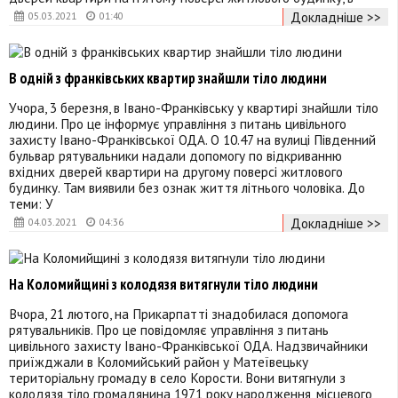
Докладніше >>
05.03.2021
01:40
В одній з франківських квартир знайшли тіло людини
Учора, 3 березня, в Івано-Франківську у квартирі знайшли тіло
людини. Про це інформує управління з питань цивільного
захисту Івано-Франківської ОДА. О 10.47 на вулиці Південний
бульвар рятувальники надали допомогу по відкриванню
вхідних дверей квартири на другому поверсі житлового
будинку. Там виявили без ознак життя літнього чоловіка. До
теми: У
Докладніше >>
04.03.2021
04:36
На Коломийщині з колодязя витягнули тіло людини
Вчора, 21 лютого, на Прикарпатті знадобилася допомога
рятувальників. Про це повідомляє управління з питань
цивільного захисту Івано-Франківської ОДА. Надзвичайники
приїжджали в Коломийський район у Матеївецьку
територіальну громаду в село Корости. Вони витягнули з
колодязя тіло громадянина 1971 року народження, місцевого