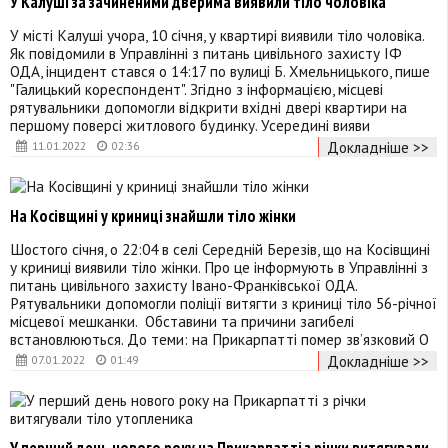
У Калуші за зачиненими дверима виявили тіло чоловіка
У місті Калуші учора, 10 січня, у квартирі виявили тіло чоловіка.
Як повідомили в Управлінні з питань цивільного захисту ІФ
ОДА, інцидент стався о 14:17 по вулиці Б. Хмельницького, пише
"Галицький кореспондент". Згідно з інформацією, місцеві
рятувальники допомогли відкрити вхідні двері квартири на
першому поверсі житлового будинку. Усередині вияви
Докладніше >>
11.01.2022
02:36
На Косівщині у криниці знайшли тіло жінки
Шостого січня, о 22:04 в селі Середній Березів, що на Косівщині
у криниці виявили тіло жінки. Про це інформують в Управлінні з
питань цивільного захисту Івано-Франківської ОДА.
Рятувальники допомогли поліції витягти з криниці тіло 56-річної
місцевої мешканки. Обставини та причини загибелі
встановлюються. До теми: на Прикарпатті помер зв’язковий О
Докладніше >>
07.01.2022
01:49