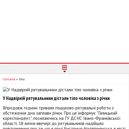
Головна
»
тіло
У Надвірній рятувальники дістали тіло чоловіка з річки
Впродовж години тривали пошуково-рятувальні роботи з
обстеження дна заплави річки. Про це інформує "Галицький
кореспондент", посилаючись на ГУ ДСНС Івано-Франківської
області. 18 липня ввечері до рятувальників надійшло
повідомлення про те, що в річці Бистриця-Надвірнянська, в місті