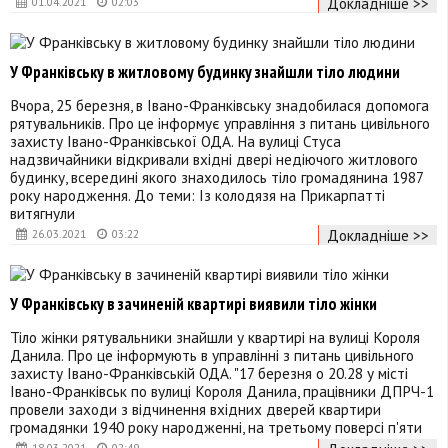
Докладніше >>
01.04.2021
02:03
У Франківську в житловому будинку знайшли тіло людини
Вчора, 25 березня, в Івано-Франківську знадобилася допомога
рятувальників. Про це інформує управління з питань цивільного
захисту Івано-Франківської ОДА. На вулиці Стуса
надзвичайники відкривали вхідні двері недіючого житлового
будинку, всередині якого знаходилось тіло громадянина 1987
року народження. До теми: Із колодязя на Прикарпатті
витягнули
Докладніше >>
26.03.2021
03:22
У Франківську в зачиненій квартирі виявили тіло жінки
Тіло жінки рятувальники знайшли у квартирі на вулиці Короля
Данила. Про це інформують в управлінні з питань цивільного
захисту Івано-Франківській ОДА. "17 березня о 20.28 у місті
Івано-Франківськ по вулиці Короля Данила, працівники ДПРЧ-1
провели заходи з відчинення вхідних дверей квартири
громадянки 1940 року народженні, на третьому поверсі п'яти
18.03.2021
02:49