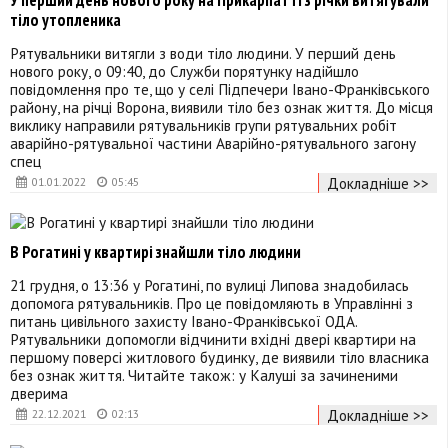
У перший день нового року на Прикарпатті з річки витягували
тіло утопленика
Рятувальники витягли з води тіло людини. У перший день
нового року, о 09:40, до Служби порятунку надійшло
повідомлення про те, що у селі Підпечери Івано-Франківського
району, на річці Ворона, виявили тіло без ознак життя. До місця
виклику направили рятувальників групи рятувальних робіт
аварійно-рятувальної частини Аварійно-рятувального загону
спец
Докладніше >>
01.01.2022
05:45
В Рогатині у квартирі знайшли тіло людини
21 грудня, о 13:36 у Рогатині, по вулиці Липова знадобилась
допомога рятувальників. Про це повідомляють в Управлінні з
питань цивільного захисту Івано-Франківської ОДА.
Рятувальники допомогли відчинити вхідні двері квартири на
першому поверсі житлового будинку, де виявили тіло власника
без ознак життя. Читайте також: у Калуші за зачиненими
дверима
Докладніше >>
22.12.2021
02:13