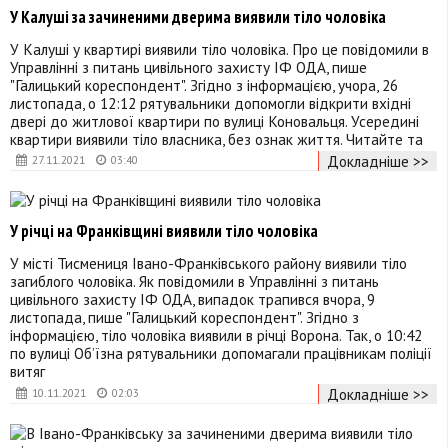
У Калуші за зачиненими дверима виявили тіло чоловіка
У Калуші у квартирі виявили тіло чоловіка. Про це повідомили в
Управлінні з питань цивільного захисту ІФ ОДА, пише
"Галицький кореспондент". Згідно з інформацією, учора, 26
листопада, о 12:12 рятувальники допомогли відкрити вхідні
двері до житлової квартири по вулиці Коновальця. Усередині
квартири виявили тіло власника, без ознак життя. Читайте та
Докладніше >>
27.11.2021
03:40
У річці на Франківщині виявили тіло чоловіка
У місті Тисмениця Івано-Франківського району виявили тіло
загиблого чоловіка. Як повідомили в Управлінні з питань
цивільного захисту ІФ ОДА, випадок трапився вчора, 9
листопада, пише "Галицький кореспондент". Згідно з
інформацією, тіло чоловіка виявили в річці Ворона. Так, о 10:42
по вулиці Об’їзна рятувальники допомагали працівникам поліції
витяг
Докладніше >>
10.11.2021
02:03