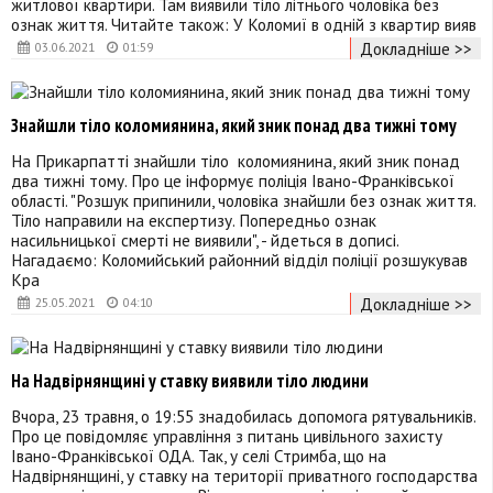
житлової квартири. Там виявили тіло літнього чоловіка без
ознак життя. Читайте також: У Коломиї в одній з квартир вияв
Докладніше >>
03.06.2021
01:59
Знайшли тіло коломиянина, який зник понад два тижні тому
На Прикарпатті знайшли тіло коломиянина, який зник понад
два тижні тому. Про це інформує поліція Івано-Франківської
області. "Розшук припинили, чоловіка знайшли без ознак життя.
Тіло направили на експертизу. Попередньо ознак
насильницької смерті не виявили", - йдеться в дописі.
Нагадаємо: Коломийський районний відділ поліції розшукував
Кра
Докладніше >>
25.05.2021
04:10
На Надвірнянщині у ставку виявили тіло людини
Вчора, 23 травня, о 19:55 знадобилась допомога рятувальників.
Про це повідомляє управління з питань цивільного захисту
Івано-Франківської ОДА. Так, у селі Стримба, що на
Надвірнянщині, у ставку на території приватного господарства