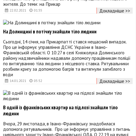
жителя. До теми: на Прикар
Докладніше >>
22.02.2021
01:55
На Долинщині в потічку знайшли тіло людини
Сьогодні, 14 січня, на Прикарпатті стався нещасний випадок.
Про це інформує управління ДСНС України в Івано-
Франківській області. О 10:27 в селі Княжолука Долинського
району надзвичайники надавали допомогу працівникам поліції
по витягуванню тіла людини з місцевого ставка. Рятувальники
розбили кригу за допомогою багрів та витягнули загиблого з
води
Докладніше >>
14.01.2021
05:52
В одній із франківських квартир на підлозі знайшли тіло
людини
Вчора, 29 листопада, в Івано-Франківську знадобилася
допомога рятувальників. Про це інформує управління з питань
цивільного захисту Івано-Франківської ОДА. О 22.19 на вулиці