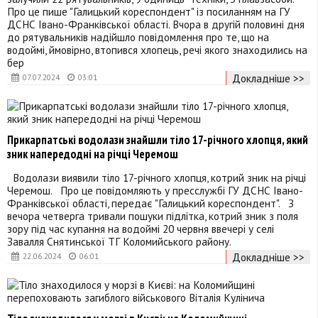
Про це пише "Галицький кореспондент" із посиланням на ГУ
ДСНС Івано-Франківської області. Вчора в другій половині дня
до рятувальників надійшло повідомлення про те, що на
водоймі, ймовірно, втопився хлопець, речі якого знаходились на
бер
Докладніше >>
07.07.2024
03:01
Прикарпатські водолази знайшли тіло 17-річного хлопця, який
зник напередодні на річці Черемош
Водолази виявили тіло 17-річного хлопця, котрий зник на річці
Черемош. Про це повідомляють у пресслужбі ГУ ДСНС Івано-
Франківської області, передає "Галицький кореспондент". З
вечора четверга тривали пошуки підлітка, котрий зник з поля
зору під час купання на водоймі 20 червня ввечері у селі
Завалля Снятинської ТГ Коломийського району.
Докладніше >>
22.06.2024
06:01