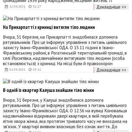
громадянин 1939 року народження, місцевий житель. П
Докладніше >>
12.04.2021
01:27
На Прикарпатті з криниці витягли тіло людини
Вчора, 31 березня, на Прикарпатті знадобилася допомога
рятувальників. Про це інформує управління з питань цивільного
захисту Івано-Франківської ОДА. О 15.11 годині в Івано-
Франківському районі, в Рогатинській територіальній громаді, в
селі Йосипівка, надзвичайники витягували тіло людини (особа
встановлюється) з криниці. На місці були й правоохорон
Докладніше >>
01.04.2021
03:11
В одній із квартир Калуша знайшли тіло жінки
Вчора, 31 березня, у Калуші знадобилася допомога
рятувальників. Про це інформує управління з питань цивільного
захисту Івано-Франківської ОДА. О 12.56 на вулиці Коновальця
надзвичайники відкривали двері квартири, в якій перебувала
літня хвора жінка, яка протягом тривалого часу не виходила на
зв'язок. У квартирі виявили власницю без ознак життя. До