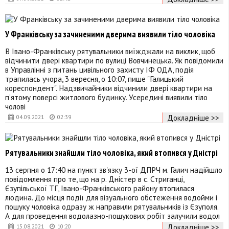
У Франківську за зачиненими дверима виявили тіло чоловіка
В Івано-Франківську рятувальники виїжджали на виклик, щоб
відчинити двері квартири по вулиці Вовчинецька. Як повідомили
в Управлінні з питань цивільного захисту ІФ ОДА, подія
трапилась учора, 3 вересня, о 10:07, пише "Галицький
кореспондент". Надзвичайники відчинили двері квартири на
п’ятому поверсі житлового будинку. Усередині виявили тіло
чолові
Докладніше >>
04.09.2021
02:39
Рятувальники знайшли тіло чоловіка, який втопився у Дністрі
13 серпня о 17:40 на пункт зв'язку 3-ої ДПРЧ м. Галич надійшло
повідомлення про те, що на р. Дністер в с. Стриганці,
Єзупільської ТГ, Івано-Франківського району втопилася
людина. До місця події для візуального обстеження водойми і
пошуку чоловіка одразу ж направили рятувальників із Єзуполя.
А для проведення водолазно-пошукових робіт залучили водол
Докладніше >>
15.08.2021
10:20