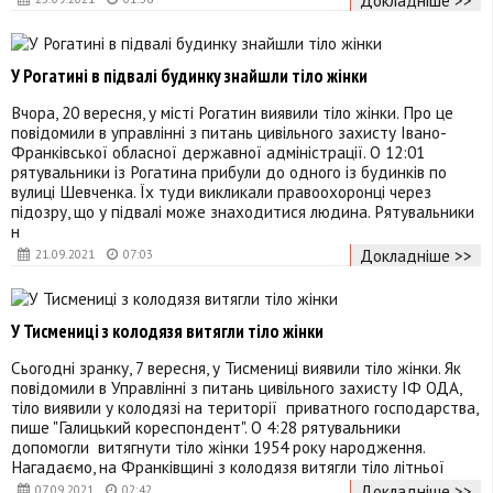
У Рогатині в підвалі будинку знайшли тіло жінки
Вчора, 20 вересня, у місті Рогатин виявили тіло жінки. Про це
повідомили в управлінні з питань цивільного захисту Івано-
Франківської обласної державної адміністрації. О 12:01
рятувальники із Рогатина прибули до одного із будинків по
вулиці Шевченка. Їх туди викликали правоохоронці через
підозру, що у підвалі може знаходитися людина. Рятувальники
н
Докладніше >>
21.09.2021
07:03
У Тисмениці з колодязя витягли тіло жінки
Сьогодні зранку, 7 вересня, у Тисмениці виявили тіло жінки. Як
повідомили в Управлінні з питань цивільного захисту ІФ ОДА,
тіло виявили у колодязі на території приватного господарства,
пише "Галицький кореспондент". О 4:28 рятувальники
допомогли витягнути тіло жінки 1954 року народження.
Нагадаємо, на Франківщині з колодязя витягли тіло літньої
Докладніше >>
07.09.2021
02:42