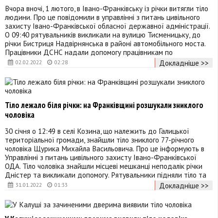
Вчора вночі, 1 лютого, в Івано-Франківську із річки витягли тіло
людини. Про це повідомили в управлінні з питань цивільного
захисту Івано-Франківської обласної державної адміністрації.
О 09:40 рятувальників викликали на вулицю Тисменицьку, до
річки Бистриця Надвірнянська в районі автомобільного моста.
Працівники ДСНС надали допомогу працівникам по
Докладніше >>
02.02.2022
02:28
Тіло лежало біля річки: на Франківщині розшукали зниклого
чоловіка
30 січня о 12:49 в селі Козина, що належить до Галицької
територіальної громади, знайшли тіло зниклого 77-річного
чоловіка Щурика Михайла Васильовича. Про це інформують в
Управлінні з питань цивільного захисту Івано-Франківської
ОДА. Тіло чоловіка знайшли місцеві мешканці неподалік річки
Дністер та викликали допомогу. Рятувальники підняли тіло та
Докладніше >>
31.01.2022
01:33