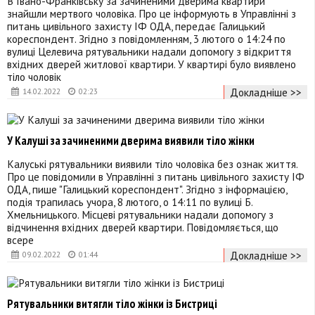
В Івано-Франківську за зачиненими дверима квартири
знайшли мертвого чоловіка. Про це інформують в Управлінні з
питань цивільного захисту ІФ ОДА, передає Галицький
кореспондент. Згідно з повідомленням, 3 лютого о 14:24 по
вулиці Целевича рятувальники надали допомогу з відкриття
вхідних дверей житлової квартири. У квартирі було виявлено
тіло чоловік
Докладніше >>
14.02.2022
02:23
У Калуші за зачиненими дверима виявили тіло жінки
Калуські рятувальники виявили тіло чоловіка без ознак життя.
Про це повідомили в Управлінні з питань цивільного захисту ІФ
ОДА, пише "Галицький кореспондент". Згідно з інформацією,
подія трапилась учора, 8 лютого, о 14:11 по вулиці Б.
Хмельницького. Місцеві рятувальники надали допомогу з
відчинення вхідних дверей квартири. Повідомляється, що
всере
Докладніше >>
09.02.2022
01:44
Рятувальники витягли тіло жінки із Бистриці