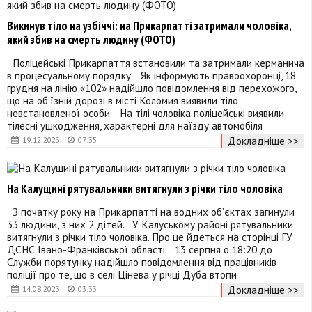
Викинув тіло на узбіччі: на Прикарпатті затримали чоловіка,
який збив на смерть людину (ФОТО)
Поліцейські Прикарпаття встановили та затримали керманича
в процесуальному порядку. Як інформують правоохоронці, 18
грудня на лінію «102» надійшло повідомлення від перехожого,
що на об’їзній дорозі в місті Коломия виявили тіло
невстановленої особи. На тілі чоловіка поліцейські виявили
тілесні ушкодження, характерні для наїзду автомобіля
Докладніше >>
19.12.2023
07:35
На Калущині рятувальники витягнули з річки тіло чоловіка
З початку року на Прикарпатті на водних об’єктах загинули
33 людини, з них 2 дітей. У Калуському районі рятувальники
витягнули з річки тіло чоловіка. Про це йдеться на сторінці ГУ
ДСНС Івано-Франківської області. 13 серпня о 18:20 до
Служби порятунку надійшло повідомлення від працівників
поліції про те, що в селі Цінева у річці Дуба втопи
Докладніше >>
14.08.2023
03:33