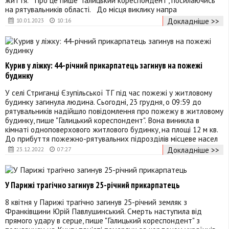
життя. Про це пише "Галицький кореспондент", посилаючись
на рятувальників області. До місця виклику напра
Докладніше >>
10.01.2023
10:16
Курив у ліжку: 44-річний прикарпатець загинув на пожежі
будинку
У селі Стриганці Єзупільської ТГ під час пожежі у житловому
будинку загинула людина. Сьогодні, 23 грудня, о 09:59 до
рятувальників надійшло повідомлення про пожежу в житловому
будинку, пише "Галицький кореспондент". Вона виникла в
кімнаті одноповерхового житлового будинку, на площі 12 м кв.
До прибуття пожежно-рятувальних підрозділів місцеве насел
Докладніше >>
23.12.2022
07:27
У Парижі трагічно загинув 25-річний прикарпатець
8 квітня у Парижі трагічно загинув 25-річний земляк з
Франківщини Юрій Павлушинський. Смерть наступила від
прямого удару в серце, пише "Галицький кореспондент" з