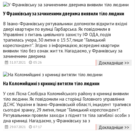
У Франківську за зачиненими дверима виявили тіло людини
В Івано-Франківську рятувальники допомогли відкрити вхідні
двері квартири по вулиці Гарбарська. Як повідомили в
Управлінні з питань цивільного захисту ІФ ОДА, подія
трапилась учора, 30 липня о 15:57, пише "Галицький
кореспондент". Згідно з інформацією, всередині квартири
виявили тіло без ознак життя. Нагадаємо, у Франківську за
зачиненими дверима
Докладніше >>
31.07.2021
05:26
На Коломийщині з криниці витягли тіло людини
У селі Лісна Слобідка Коломийського району в криниці виявили
тіло людини. Як повідомили на сторінці Головного управління
ДСНС України в Івано-Франківській області, інцидент трапився
сьогодні зранку, 29 липня, пише "Галицький кореспондент".
Рятувальники провели заходи з підняття тіла загиблої особи з
дна криниці. Нагадаємо, у Франківську за з
Докладніше >>
29.07.2021
07:17