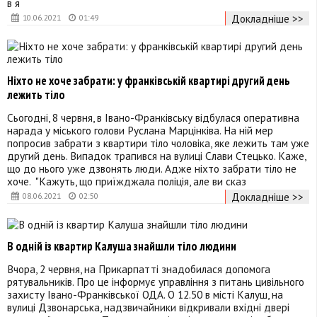
в я
Докладніше >>
10.06.2021
01:49
Ніхто не хоче забрати: у франківській квартирі другий день
лежить тіло
Сьогодні, 8 червня, в Івано-Франківську відбулася оперативна
нарада у міського голови Руслана Марцінківа. На ній мер
попросив забрати з квартири тіло чоловіка, яке лежить там уже
другий день. Випадок трапився на вулиці Слави Стецько. Каже,
що до нього уже дзвонять люди. Адже ніхто забрати тіло не
хоче. "Кажуть, що приїжджала поліція, але ви сказ
Докладніше >>
08.06.2021
02:50
В одній із квартир Калуша знайшли тіло людини
Вчора, 2 червня, на Прикарпатті знадобилася допомога
рятувальників. Про це інформує управління з питань цивільного
захисту Івано-Франківської ОДА. О 12.50 в місті Калуш, на
вулиці Дзвонарська, надзвичайники відкривали вхідні двері