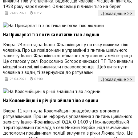
виявили тіло утопленика. Відомо, що чоловік - місцевий житель,
1958 року народження. Односельці підняли тіло на берег
Докладніше >>
24.05.2021
02:31
На Прикарпатті з потічка витягли тіло людини
Вчора, 24 квітня, на Івано-Франківщині у потічку виявили тіло
чоловіка. Про це повідомили в управлінні з питань цивільного
захисту Івано-Франківської обласної державної адміністрації.
Це сталося у селі Горохолино Богородчанської ТГ. Тіло виявили
місцеві жителі, які викликали правоохоронців. Щоб витягнути
чоловіка з води, ті звернулися до рятувальн
Докладніше >>
25.04.2021
02:00
На Коломийщині в річці знайшли тіло людини
Вчора, 11 квітня, на Коломийщині знадобилася допомога
рятувальників. Про це інформує управління з питань цивільного
захисту Івано-Франківської ОДА. О 14.09 у Нижньовербізькій
територіальній громаді, в селі Нижній Вербіж, надзвичайники
допомогли працівникам поліції вилучити з річки Лючка тіло. Це