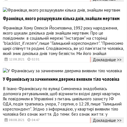
Франківця, якого розшукували кілька днів, знайшли мертвим
Франківця Хому Олексія Йосиповича, 1992 року народження,
якого шукали декілька днів знайшли мертвим. Про це
повідомили в соціальній мережі "Інстаграм" на сторінці
"blacklist_if.rezerv", пише "Галицький кореспондент". "Приносимо
щирі співчуття родині. Сподіваємось, ви усі пам’ятаєте чоловіка,
який зник декілька днів тому безвісти. Ми його знайшл
Докладніше >>
12.08.2021
02:01
У Франківську за зачиненими дверима виявили тіло чоловіка
В Івано-Франківську по вулиці Симоненка знадобилась
допомога рятувальників, щоб відчинити вхідні двері квартири.
Як повідомили в Управлінні з питань цивільного захисту ІФ
ОДА, подія трапилась учора, 7 серпня, о 12:28, пише "Галицький
кореспондент". Згідно з інформацією, у квартирі виявили тіло
чоловіка без ознак життя. До теми: без ознак життя: у
Докладніше >>
08.08.2021
04:47