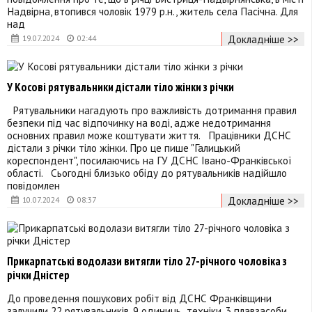
Надвірна, втопився чоловік 1979 р.н., житель села Пасічна. Для
над
Докладніше >>
19.07.2024
02:44
У Косові рятувальники дістали тіло жінки з річки
Рятувальники нагадують про важливість дотримання правил
безпеки під час відпочинку на воді, адже недотримання
основних правил може коштувати життя. Працівники ДСНС
дістали з річки тіло жінки. Про це пише "Галицький
кореспондент", посилаючись на ГУ ДСНС Івано-Франківської
області. Сьогодні близько обіду до рятувальників надійшло
повідомлен
Докладніше >>
10.07.2024
08:37
Прикарпатські водолази витягли тіло 27-річного чоловіка з
річки Дністер
До проведення пошукових робіт від ДСНС Франківщини
залучили 22 рятувальників, 9 одиниць техніки, 3 плавзасоби.