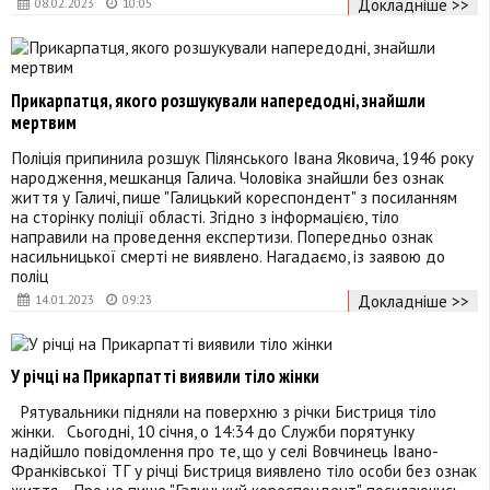
Докладніше >>
08.02.2023
10:05
Прикарпатця, якого розшукували напередодні, знайшли
мертвим
Поліція припинила розшук Пілянського Івана Яковича, 1946 року
народження, мешканця Галича. Чоловіка знайшли без ознак
життя у Галичі, пише "Галицький кореспондент" з посиланням
на сторінку поліції області. Згідно з інформацією, тіло
направили на проведення експертизи. Попередньо ознак
насильницької смерті не виявлено. Нагадаємо, із заявою до
поліц
Докладніше >>
14.01.2023
09:23
У річці на Прикарпатті виявили тіло жінки
Рятувальники підняли на поверхню з річки Бистриця тіло
жінки. Сьогодні, 10 січня, о 14:34 до Служби порятунку
надійшло повідомлення про те, що у селі Вовчинець Івано-
Франківської ТГ у річці Бистриця виявлено тіло особи без ознак