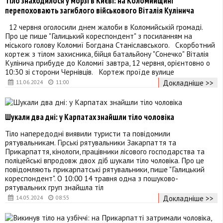
Тіло знаходилося у морзі в Києві: на Коломийщині
перепоховають загиблого військового Віталія Кулінича
12 червня оголосили днем жалоби в Коломийській громаді.
Про це пише "Галицький кореспондент" з посиланням на
міського голову Коломиї Богдана Станіславського. Скорботний
кортеж з тілом захисника, бійця батальйону "Сонечко" Віталія
Кулінича прибуде до Коломиї завтра, 12 червня, орієнтовно о
10:30 зі сторони Чернівців. Кортеж проїде вулице
Докладніше >>
11.06.2024
11:00
Шукали два дні: у Карпатах знайшли тіло чоловіка
Тіло напередодні виявили туристи та повідомили
рятувальникам. Гірські рятувальники Закарпаття та
Прикарпаття, кінологи, працівники лісового господарства та
поліцейські впродовж двох діб шукали тіло чоловіка. Про це
повідомляють прикарпатські рятувальники, пише "Галицький
кореспондент". О 10:00 14 травня одна з пошуково-
рятувальних груп знайшла тіл
Докладніше >>
14.05.2024
08:55