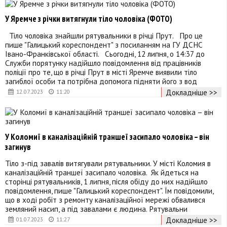
У Яремче з річки витягнули тіло чоловіка (ФОТО)
Тіло чоловіка знайшли рятувальники в річці Прут. Про це
пише "Галицький кореспондент" з посиланням на ГУ ДСНС
Івано-Франківської області. Сьогодні, 12 липня, о 14:37 до
Служби порятунку надійшло повідомлення від працівників
поліції про те, що в річці Прут в місті Яремче виявили тіло
загиблої особи та потрібна допомога підняти його з вод
Докладніше >>
12.07.2023
11:20
У Коломиї в каналізаційній траншеї засипало чоловіка – він
загинув
Тіло з-під завалів витягували рятувальники. У місті Коломия в
каналізаційній траншеї засипало чоловіка. Як йдеться на
сторінці рятувальників, 1 липня, після обіду до них надійшло
повідомлення, пише "Галицький кореспондент". Їм повідомили,
що в ході робіт з ремонту каналізаційної мережі обвалився
земляний насип, а під завалами є людина. Рятувальни
Докладніше >>
01.07.2023
11:27