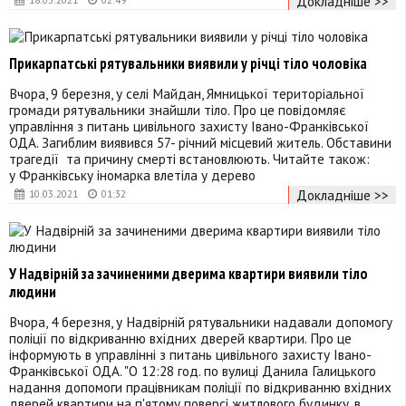
Докладніше >>
Прикарпатські рятувальники виявили у річці тіло чоловіка
Вчора, 9 березня, у селі Майдан, Ямницької територіальної
громади рятувальники знайшли тіло. Про це повідомляє
управління з питань цивільного захисту Івано-Франківської
ОДА. Загиблим виявився 57- річний місцевий житель. Обставини
трагедії та причину смерті встановлюють. Читайте також:
у Франківську іномарка влетіла у дерево
Докладніше >>
10.03.2021
01:32
У Надвірній за зачиненими дверима квартири виявили тіло
людини
Вчора, 4 березня, у Надвірній рятувальники надавали допомогу
поліції по відкриванню вхідних дверей квартири. Про це
інформують в управлінні з питань цивільного захисту Івано-
Франківської ОДА. "О 12:28 год. по вулиці Данила Галицького
надання допомоги працівникам поліції по відкриванню вхідних
дверей квартири на п'ятому поверсі житлового будинку, в