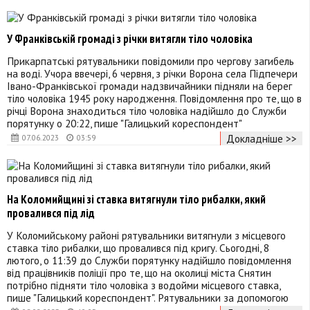
У Франківській громаді з річки витягли тіло чоловіка
Прикарпатські рятувальники повідомили про чергову загибель
на воді. Учора ввечері, 6 червня, з річки Ворона села Підпечери
Івано-Франківської громади надзвичайники підняли на берег
тіло чоловіка 1945 року народження. Повідомлення про те, що в
річці Ворона знаходиться тіло чоловіка надійшло до Служби
порятунку о 20:22, пише "Галицький кореспондент"
Докладніше >>
07.06.2023
03:59
На Коломийщині зі ставка витягнули тіло рибалки, який
провалився під лід
У Коломийському районі рятувальники витягнули з місцевого
ставка тіло рибалки, що провалився під кригу. Сьогодні, 8
лютого, о 11:39 до Служби порятунку надійшло повідомлення
від працівників поліції про те, що на околиці міста Снятин
потрібно підняти тіло чоловіка з водойми місцевого ставка,
пише "Галицький кореспондент". Рятувальники за допомогою