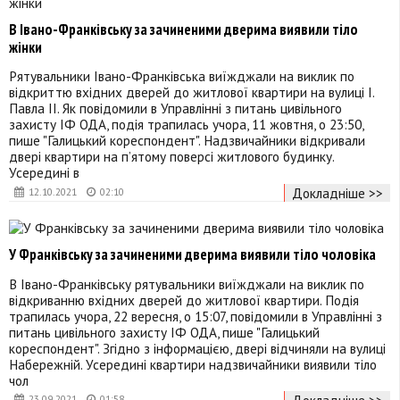
В Івано-Франківську за зачиненими дверима виявили тіло
жінки
Рятувальники Івано-Франківська виїжджали на виклик по
відкриттю вхідних дверей до житлової квартири на вулиці І.
Павла ІІ. Як повідомили в Управлінні з питань цивільного
захисту ІФ ОДА, подія трапилась учора, 11 жовтня, о 23:50,
пише "Галицький кореспондент". Надзвичайники відкривали
двері квартири на п’ятому поверсі житлового будинку.
Усередині в
Докладніше >>
12.10.2021
02:10
У Франківську за зачиненими дверима виявили тіло чоловіка
В Івано-Франківську рятувальники виїжджали на виклик по
відкриванню вхідних дверей до житлової квартири. Подія
трапилась учора, 22 вересня, о 15:07, повідомили в Управлінні з
питань цивільного захисту ІФ ОДА, пише "Галицький
кореспондент". Згідно з інформацією, двері відчиняли на вулиці
Набережній. Усередині квартири надзвичайники виявили тіло
чол
Докладніше >>
23.09.2021
01:58