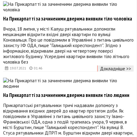
На Прикарпатті за зачиненими дверима виявили тіло чоловіка
Вчора, 18 липня, у місті Калуш рятувальники допомогли
мешканцям відкрити вхідні двері квартири по вулиці
Коновальця. Про це повідомили в Управлінні з питань цивільного
захисту ІФ ОДА, пише "Галицький кореспондент". Згідно з
інформацією, відкривали двері на четвертому поверсі
житлового будинку. Усередині квартири виявили тіло літнього
чоловіка без
Докладніше >>
19.07.2021
01:46
На Прикарпатті за зачиненими дверима виявили тіло людини
Прикарпатські рятувальники тричі надавали допомогу з
відкривання вхідних дверей до квартир протягом доби. Як
повідомили в Управлінні з питань цивільного захисту Івано-
Франківської ОДА, одна з подій трапилась учора, 9 червня, в
місті Бурштин, пише "Галицький кореспондент". На вулиці В.
Стуса рятувальники ДПРП м. Бурштин відкрили двері квартири,