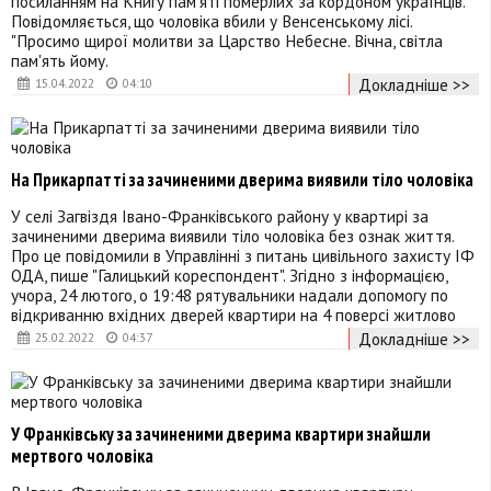
посиланням на Книгу пам’яті померлих за кордоном українців.
Повідомляється, що чоловіка вбили у Венсенському лісі.
"Просимо щирої молитви за Царство Небесне. Вічна, світла
пам'ять йому.
Докладніше >>
15.04.2022
04:10
На Прикарпатті за зачиненими дверима виявили тіло чоловіка
У селі Загвіздя Івано-Франківського району у квартирі за
зачиненими дверима виявили тіло чоловіка без ознак життя.
Про це повідомили в Управлінні з питань цивільного захисту ІФ
ОДА, пише "Галицький кореспондент". Згідно з інформацією,
учора, 24 лютого, о 19:48 рятувальники надали допомогу по
відкриванню вхідних дверей квартири на 4 поверсі житлово
Докладніше >>
25.02.2022
04:37
У Франківську за зачиненими дверима квартири знайшли
мертвого чоловіка