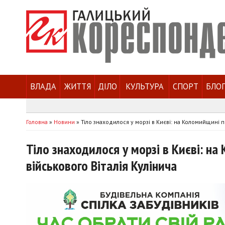
ВЛАДА
ЖИТТЯ
ДІЛО
КУЛЬТУРА
СПОРТ
БЛО
Головна
»
Новини
»
Тіло знаходилося у морзі в Києві: на Коломийщині 
Тіло знаходилося у морзі в Києві: н
військового Віталія Кулінича