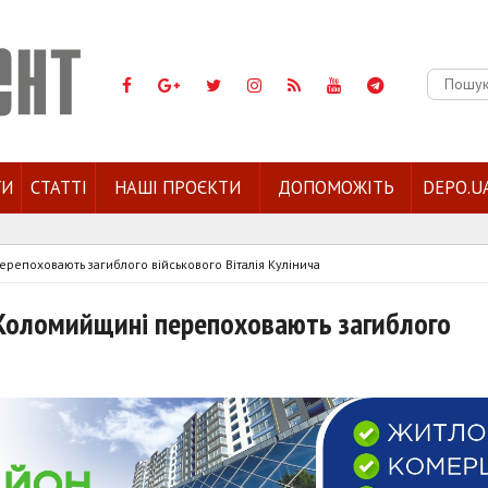
Пошук:
ГИ
СТАТТІ
НАШІ ПРОЄКТИ
ДОПОМОЖІТЬ
DEPO.U
перепоховають загиблого військового Віталія Кулінича
а Коломийщині перепоховають загиблого