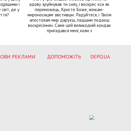
удрішими і
адову зруйнував ти силу, і воскрес єси як
світ, де у
переможець, Христе Боже, жінкам-
иття?
мироносицям звістивши: Радуйтеся, і Твоїм
апостолам мир даруєш, падшим подаєш
воскресіння». Саме цей великодній кондак
пригадався мені, коли з
ОВИ РЕКЛАМИ
ДОПОМОЖІТЬ
DEPO.UA