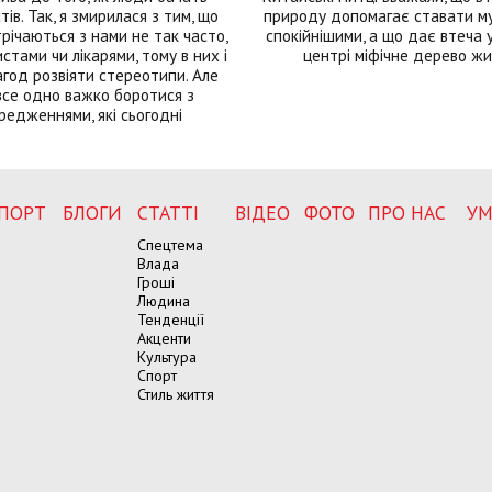
тів. Так, я змирилася з тим, що
природу допомагає ставати м
річаються з нами не так часто,
спокійнішими, а що дає втеча у 
истами чи лікарями, тому в них і
центрі міфічне дерево ж
год розвіяти стереотипи. Але
все одно важко боротися з
редженнями, які сьогодні
ПОРТ
БЛОГИ
СТАТТІ
ВІДЕО
ФОТО
ПРО НАС
УМ
Спецтема
Влада
Гроші
Людина
Тенденції
Акценти
Культура
Спорт
Стиль життя