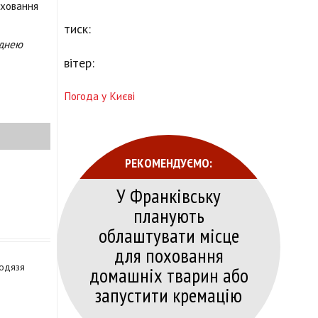
оховання
тиск:
іднею
вітер:
Погода у Києві
РЕКОМЕНДУЄМО:
У Франківську
планують
облаштувати місце
для поховання
лодязя
домашніх тварин або
запустити кремацію