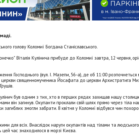
маді.
ського голову Коломиї Богдана Станіславського.
нечко" Віталія Кулінича прибуде до Коломиї завтра, 12 червня, ор
ня Господнього (вул. І. Мазепи, 56-а), де об 11:00 розпочнеться 
ід церкви священномученика Йосафата до церкви Архистратига Мих
рушів.
 Кулінич був одним з тих, хто в перших рядах захищав нашу столицю
ами він загинув. Окупанти проклали свій шлях прямо через тіла н
ки загиблих змогли забрати. 8 квітня у Коломиї відбувся чин похор
ими для всіх. Внаслідок наруги окупантів над тілами та людськог
сь цей час знаходилося в морзі Києва.