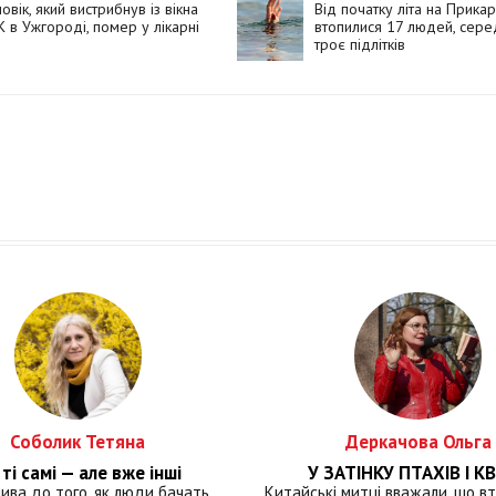
овік, який вистрибнув із вікна
Від початку літа на Прикар
 в Ужгороді, помер у лікарні
втопилися 17 людей, сере
троє підлітків
Соболик Тетяна
Деркачова Ольга
ті самі — але вже інші
У ЗАТІНКУ ПТАХІВ І КВ
лива до того, як люди бачать
Китайські митці вважали, що вт