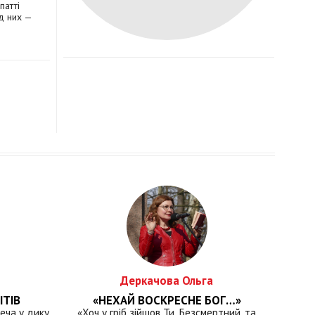
патті
д них —
Деркачова Ольга
ІТІВ
«НЕХАЙ ВОСКРЕСНЕ БОГ…»
еча у дику
«Хоч у гріб зійшов Ти, Безсмертний, та