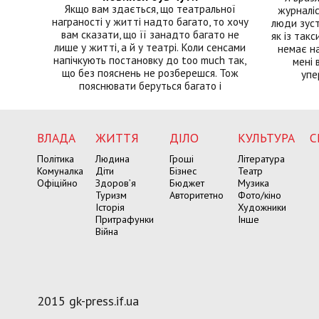
Якщо вам здається, що театральної
журналіс
награності у житті надто багато, то хочу
люди зуст
вам сказати, що її занадто багато не
як із такс
лише у житті, а й у театрі. Коли сенсами
немає на
напічкують постановку до too much так,
мені 
що без пояснень не розберешся. Тож
упе
пояснювати беруться багато і
ВЛАДА
ЖИТТЯ
ДІЛО
КУЛЬТУРА
С
Політика
Людина
Гроші
Література
Комуналка
Діти
Бізнес
Театр
Офіційно
Здоров’я
Бюджет
Музика
Туризм
Авторитетно
Фото/кіно
Історія
Художники
Притрафунки
Інше
Війна
2015 gk-press.if.ua