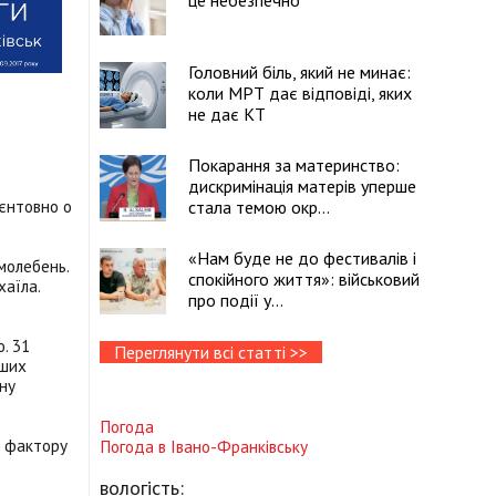
це небезпечно
Головний біль, який не минає:
коли МРТ дає відповіді, яких
не дає КТ
Покарання за материнство:
дискримінація матерів уперше
ієнтовно о
стала темою окр...
«Нам буде не до фестивалів і
молебень.
спокійного життя»: військовий
аїла.
про події у...
. 31
Переглянути всі статті >>
аших
ону
Погода
о фактору
Погода в
Івано-Франківську
вологість: