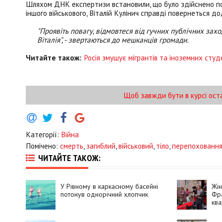
Шляхом ДНК експертизи встановили, що було здійснено по
іншого військового, Віталій Кулінич справді повернеться до
"Проявіть повагу, відмовтеся від гучних публічних захо
Віталія", - звертаються до мешканців громади.
Читайте також:
Росія змушує мігрантів та іноземних сту
Щоб завжди бути в курсі ост
Категорії:
Війна
Помічено:
смерть
,
загиблий
,
військовий
,
тіло
,
перепохованн
ЧИТАЙТЕ ТАКОЖ:
У Рівному в каркасному басейні
Жін
потонув однорічний хлопчик
Фра
ква