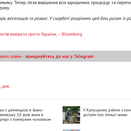
милку. Тепер, після вирішення всіх юридичних процедур та переп
дому.
дів, веселощів та розваг. У скорботі розділимо цей біль разом із р
дентів воювати проти України, – Bloomberg
анніх новин -
приєднуйтесь до нас у Telegram
!
я
,
днк
ка з деменцією в Івано-
У Калуському районі з ко
нківську 10 днів жила в
дістали тіло літньої жінки
ртирі з померлим чоловіком