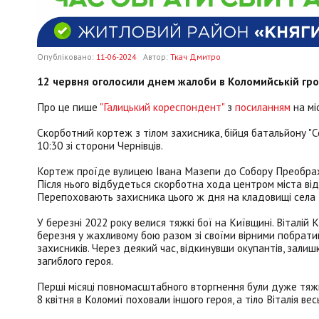
Опубліковано:
11-06-2024
Автор:
Ткач Дмитро
12 червня оголосили днем жалоби в Коломийській гро
Про це пише
"Галицький кореспондент"
з
посиланням
на мі
Скорботний кортеж з тілом захисника, бійця батальйону "Со
10:30 зі сторони Чернівців.
Кортеж проїде вулицею Івана Мазепи до Собору Преображен
Після нього відбудеться скорботна хода центром міста в
Перепоховають захисника цього ж дня на кладовищі села Г
У березні 2022 року велися тяжкі бої на Київщині. Віталій
березня у жахливому бою разом зі своїми вірними побратим
захисників. Через деякий час, відкинувши окупантів, залиш
загиблого героя.
Перші місяці повномасштабного вторгнення були дуже тяжк
8 квітня в Коломиї поховали іншого героя, а тіло Віталія ве