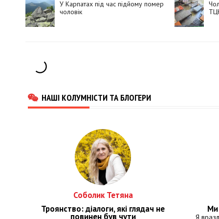
У Карпатах під час підйому помер
Чол
чоловік
ТЦК
НАШІ КОЛУМНІСТИ ТА БЛОГЕРИ
Соболик Тетяна
Троянство: діалоги, які глядач не
Ми 
повинен був чути
Я враз