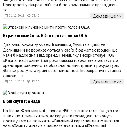
Пристрасті у сільраді дійшли й до кримінальних проваджень
та
Докладніше >>
01.12.2018
03:40
Втрачені мільйони: Війти проти голови ОДА
Два роки окремі громади Калущини, Рожнятівщини та
Долинщини недораховуються у своїх бюджетах грошей, що
мали б надходити від оренди землі, яку використовує ТОВ
«Карпатнафтохім». Два роки сільські голови звертаються до
орендарів, районних та обласної адміністрацій, прокуратури.
Збитки ростуть, а крайнього немає досі. Бюрократичні «танці»
довели сіль
Докладніше >>
27.11.2018
12:06
Вірні слуги громади
На Івано-Франківщині – понад 450 сільських голів. Якщо хтось
із них ще тільки вчиться, як керувати громадою, то комусь
досвіду вже не позичати. «Галицький кореспондент» вирішив
познайомити читачів з найдосвідченішими війтами, які