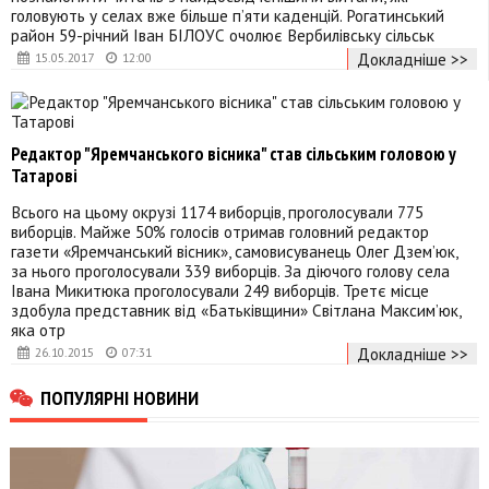
головують у селах вже більше п’яти каденцій. Рогатинський
район 59-річний Іван БІЛОУС очолює Вербилівську сільськ
Докладніше >>
15.05.2017
12:00
Редактор "Яремчанського вісника" став сільським головою у
Татарові
Всього на цьому окрузі 1174 виборців, проголосували 775
виборців. Майже 50% голосів отримав головний редактор
газети «Яремчанський вісник», самовисуванець Олег Дзем’юк,
за нього проголосували 339 виборців. За діючого голову села
Івана Микитюка проголосували 249 виборців. Третє місце
здобула представник від «Батьківщини» Світлана Максим’юк,
яка отр
Докладніше >>
26.10.2015
07:31
ПОПУЛЯРНІ НОВИНИ