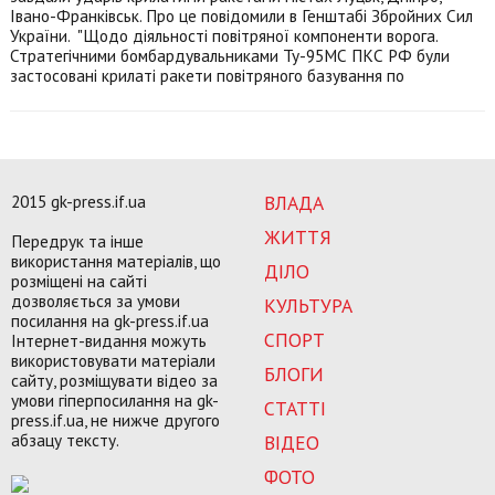
Івано-Франківськ. Про це повідомили в Генштабі Збройних Сил
України. "Щодо діяльності повітряної компоненти ворога.
Стратегічними бомбардувальниками Ту-95МС ПКС РФ були
застосовані крилаті ракети повітряного базування по
2015 gk-press.if.ua
ВЛАДА
ЖИТТЯ
Передрук та інше
використання матеріалів, що
ДІЛО
розміщені на сайті
дозволяється за умови
КУЛЬТУРА
посилання на gk-press.if.ua
СПОРТ
Інтернет-видання можуть
використовувати матеріали
БЛОГИ
сайту, розміщувати відео за
умови гіперпосилання на gk-
СТАТТІ
press.if.ua, не нижче другого
абзацу тексту.
ВІДЕО
ФОТО