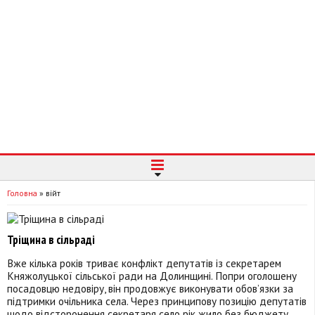
Головна
»
війт
Тріщина в сільраді
Вже кілька років триває конфлікт депутатів із секретарем
Княжолуцької сільської ради на Долинщині. Попри оголошену
посадовцю недовіру, він продовжує виконувати обов’язки за
підтримки очільника села. Через принципову позицію депутатів
щодо відсторонення секретаря село рік жило без бюджету.