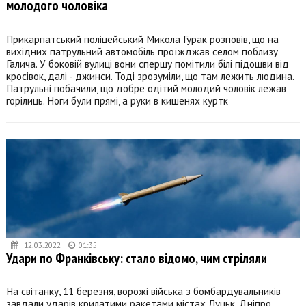
молодого чоловіка
Прикарпатський поліцейський Микола Гурак розповів, що на
вихідних патрульний автомобіль проїжджав селом поблизу
Галича. У боковій вулиці вони спершу помітили білі підошви від
кросівок, далі - джинси. Тоді зрозуміли, що там лежить людина.
Патрульні побачили, що добре одітий молодий чоловік лежав
горілиць. Ноги були прямі, а руки в кишенях куртк
12.03.2022
01:35
Удари по Франківську: стало відомо, чим стріляли
На світанку, 11 березня, ворожі війська з бомбардувальників
завдали ударів крилатими ракетами містах Луцьк, Дніпро,