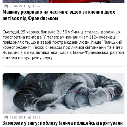
25.06.2021
16:49
Машину розірвало на частини: відео зіткнення двох
автівок під Франківськом
Сьогодні, 25 червня, близько 21:30 у Ямниці сталась дорожньо-
траспортна пригода. У телеграм-каналі «Чат 112» очевидці
повідомляють, що в аварії постраждали люди, пише "Галицький
кореспондент". Також очевидці поділилися світлинами та відео.
Як видно з відео, автівка, яка їхала з Івано-Франківська, раптом
виїхала на зустрічну смугу
09.02.2021
13:25
Замерзав у снігу: поблизу Галича поліцейські врятували