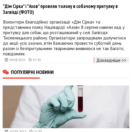
"Дім Сірка" і "Азов" провели толоку в собачому притулку в
Загвізді (ФОТО)
Волонтери благодійної організації «Дім Сірка» та
представники полку Нацгвардії «Азов» 8 серпня навели лад у
притулку для собак, що розташований у селі Загвіздя
Тисменицького району. Організатори запрошували долучитися
до акції усіх охочих, втім бажаючиx провести суботній день
разом із безпритульними тваринами виявилося не так багато,
повідомляє
Докладніше >>
08.08.2015
07:30
ПОПУЛЯРНІ НОВИНИ
02.05.2017
11:30