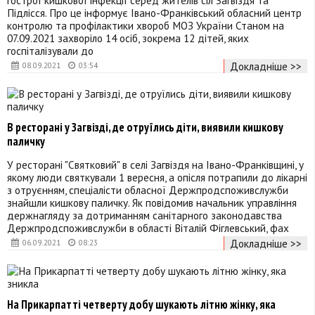
Підлісся. Про це інформує Івано-Франківський обласний центр
контролю та профілактики хвороб МОЗ України Станом на
07.09.2021 захворіло 14 осіб, зокрема 12 дітей, яких
госпіталізували до
Докладніше >>
08.09.2021
03:54
В ресторані у Загвізді, де отруїлись діти, виявили кишкову
паличку
У ресторані "Святковий" в селі Загвіздя на Івано-Франківщині, у
якому люди святкували 1 вересня, а опісля потрапили до лікарні
з отруєнням, спеціалісти обласної Держпродспоживслужби
знайшли кишкову паличку. Як повідомив начальник управління
держнагляду за дотриманням санітарного законодавства
Держпродспоживслужби в області Віталій Фіглевський, фах
Докладніше >>
06.09.2021
08:23
На Прикарпатті четверту добу шукають літню жінку, яка