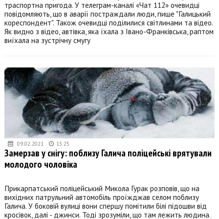
траспортна пригода. У телеграм-каналі «Чат 112» очевидці
повідомляють, що в аварії постраждали люди, пише "Галицький
кореспондент". Також очевидці поділилися світлинами та відео.
Як видно з відео, автівка, яка їхала з Івано-Франківська, раптом
виїхала на зустрічну смугу
09.02.2021
13:25
Замерзав у снігу: поблизу Галича поліцейські врятували
молодого чоловіка
Прикарпатський поліцейський Микола Гурак розповів, що на
вихідних патрульний автомобіль проїжджав селом поблизу
Галича. У боковій вулиці вони спершу помітили білі підошви від
кросівок, далі - джинси. Тоді зрозуміли, що там лежить людина.