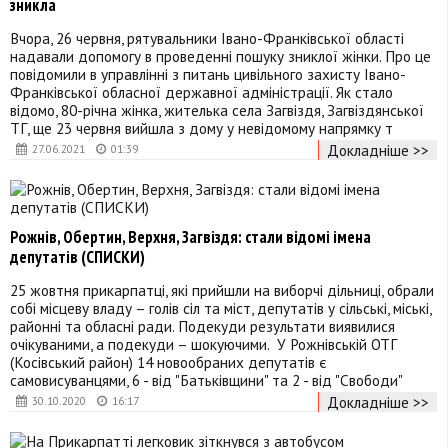
зникла
Вчора, 26 червня, рятувальники Івано-Франківської області
надавали допомогу в проведенні пошуку зниклої жінки. Про це
повідомили в управлінні з питань цивільного захисту Івано-
Франківської обласної державної адміністрації. Як стало
відомо, 80-річна жінка, жителька села Загвіздя, Загвіздянської
ТГ, ще 23 червня вийшла з дому у невідомому напрямку т
Докладніше >>
27.06.2021
01:39
Рожнів, Обертин, Верхня, Загвіздя: стали відомі імена
депутатів (СПИСКИ)
25 жовтня прикарпатці, які прийшли на виборчі дільниці, обрали
собі місцеву владу – голів сіл та міст, депутатів у сільські, міські,
районні та обласні ради. Подекуди результати виявилися
очікуваними, а подекуди – шокуючими. У Рожнівській ОТГ
(Косівський район) 14 новообраних депутатів є
самовисуванцями, 6 - від "Батьківщини" та 2 - від "Свободи"
Докладніше >>
30.10.2020
16:17