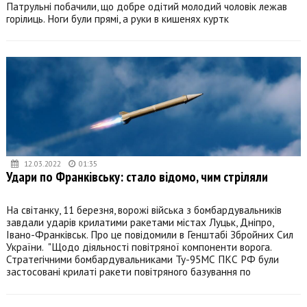
Патрульні побачили, що добре одітий молодий чоловік лежав
горілиць. Ноги були прямі, а руки в кишенях куртк
12.03.2022
01:35
Удари по Франківську: стало відомо, чим стріляли
На світанку, 11 березня, ворожі війська з бомбардувальників
завдали ударів крилатими ракетами містах Луцьк, Дніпро,
Івано-Франківськ. Про це повідомили в Генштабі Збройних Сил
України. "Щодо діяльності повітряної компоненти ворога.
Стратегічними бомбардувальниками Ту-95МС ПКС РФ були
застосовані крилаті ракети повітряного базування по