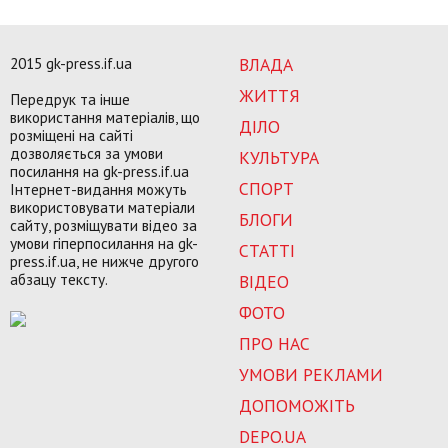
2015 gk-press.if.ua
ВЛАДА
ЖИТТЯ
Передрук та інше
використання матеріалів, що
ДІЛО
розміщені на сайті
дозволяється за умови
КУЛЬТУРА
посилання на gk-press.if.ua
СПОРТ
Інтернет-видання можуть
використовувати матеріали
БЛОГИ
сайту, розміщувати відео за
умови гіперпосилання на gk-
СТАТТІ
press.if.ua, не нижче другого
абзацу тексту.
ВІДЕО
ФОТО
ПРО НАС
УМОВИ РЕКЛАМИ
ДОПОМОЖІТЬ
DEPO.UA