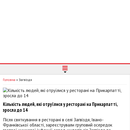
Головна
»
Загвіздя
Кількість людей, які отруїлися у ресторані на Прикарпатті,
зросла до 14
Після святкування в ресторані в селі Загвіздя, Івано-
Франківської області, зареєстрували груповий осередок
гострої кишкової інфекції серед жителів сіл Загвіздя та