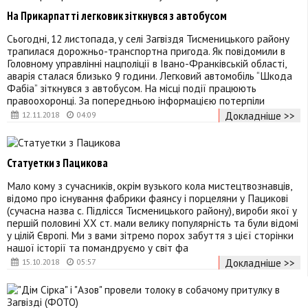
На Прикарпатті легковик зіткнувся з автобусом
Сьогодні, 12 листопада, у селі Загвіздя Тисменицького району
трапилася дорожньо-транспортна пригода. Як повідомили в
Головному управлінні нацполіції в Івано-Франківській області,
аварія сталася близько 9 години. Легковий автомобіль “Шкода
Фабіа” зіткнувся з автобусом. На місці події працюють
правоохоронці. За попередньою інформацією потерпіли
Докладніше >>
12.11.2018
04:09
Статуетки з Пацикова
Мало кому з сучасників, окрім вузького кола мистецтвознавців,
відомо про існування фабрики фаянсу і порцеляни у Пацикові
(сучасна назва с. Підлісся Тисменицького району), вироби якої у
першій половині ХХ ст. мали велику популярність та були відомі
у цілій Європі. Ми з вами зітремо порох забуття з цієї сторінки
нашої історії та помандруємо у світ фа
Докладніше >>
15.10.2018
05:57