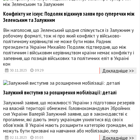
Конфлікту не існує: Подоляк відкинув заяви про суперечки між
Зеленським та Залужним
Він наголосив, що Зеленський щодня спілкується із Залужним у
робочому форматі, тож ні про який конфлікт у військово-
політичному керівництві не може бути мови. Радник
президента України Михайло Подоляк підтвердив, що між
політичним і військовим керівництвом країни немає конфлікту і
запевнив, що позиція військових та політичних еліт в Україні
кон
Докладніше >>
30.11.2023
09:29
Залужний виступив за розширення мобілізації: деталі
Залужний заявив, що можливості України з підготовки резервів
на власній території обмежені. Головнокомандувач Збройних
сил України Валерій Залужний заявив, що в законодавстві є
прогалини, які дають змогу українцям ухилятися від своїх
обов'язків. В Україні мають розширити категорію громадян, які
можуть бути призвані на навчання або мобілізацію, пер
Докладніше >>
02.11.2023
03:03