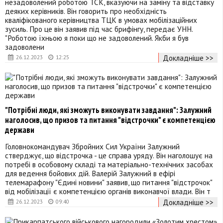
незадоволений роботою ТСК, вказуючи на заміну та відставку
деяких керівників. Він говорить про необхідність
кваліфікованого керівництва ТЦК в умовах мобілізаційних
зусиль. Про це він заявив під час брифінгу, передає УНН.
"Роботою їхньою я поки що не задоволений. Якби я був
задоволени
Докладніше >>
26.12.2023
12:25
"Потрібні люди, які зможуть виконувати завдання": Залужний
наголосив, що призов та питання "відстрочки" є компетенцією
держави
Головнокомандувач Збройних Сил України Залужний
стверджує, що відстрочка - це справа уряду. Він наголошує на
потребі в особовому складі та матеріально-технічних засобах
для ведення бойових дій. Валерій Залужний в ефірі
телемарафону "Єдині новини" заявив, що питання "відстрочок"
від мобілізації є компетенцією органів виконавчої влади. Він т
Докладніше >>
26.12.2023
09:40