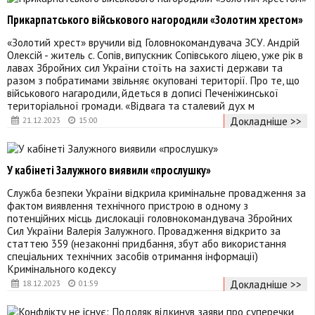
Прикарпатського військового нагородили «Золотим хрестом»
«Золотий хрест» вручили від Головнокомандувача ЗСУ. Андрій
Олексій - житель с. Сопів, випускник Сопівського ліцею, уже рік в
лавах Збройних сил України стоїть на захисті держави та
разом з побратимами звільняє окуповані території. Про те, що
військового нагародили, йдеться в дописі Печеніжинської
територіальної громади. «Відвага та сталевий дух м
Докладніше >>
21.12.2023
15:00
У кабінеті Залужного виявили «прослушку»
Служба безпеки України відкрила кримінальне провадження за
фактом виявлення технічного пристрою в одному з
потенційних місць дислокації головнокомандувача Збройних
Сил України Валерія Залужного. Провадження відкрито за
статтею 359 (незаконні придбання, збут або використання
спеціальних технічних засобів отримання інформації)
Кримінального кодексу
Докладніше >>
18.12.2023
01:59