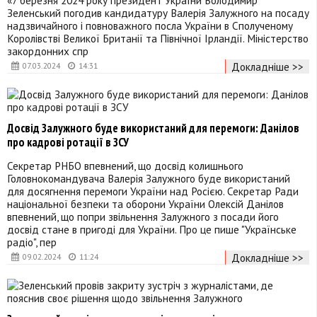
Зеленський погодив кандидатуру Валерія Залужного на посаду
надзвичайного і повноважного посла України в Сполученому
Королівстві Великої Британії та Північної Ірландії. Міністерство
закордонних спр
Докладніше >>
07.03.2024
14:31
Досвід Залужного буде використаний для перемоги: Данілов
про кадрові ротації в ЗСУ
Секретар РНБО впевнений, що досвід колишнього
Головнокомандувача Валерія Залужного буде використаний
для досягнення перемоги України над Росією. Секретар Ради
національної безпеки та оборони України Олексій Данілов
впевнений, що попри звільнення Залужного з посади його
досвід стане в пригоді для України. Про це пише "Українське
радіо", пер
Докладніше >>
09.02.2024
11:24