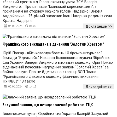
«Золотий хрест» від Головнокомандувача ЗСУ Валерія
Залужного. Про це пише "Галицький кореспондент", з
посиланням на сторінку міського голови Надвірної Зіновія
Андрійовича. 25-річний захисник Іван Нагорняк родом із села
Красна Надвірня
Докладніше >>
03.01.2024
06:00
Франківського викладача відзначили "Золотим Хрестом"
Юрій Пожар - військовослужбовець 10 гірсько-штурмової
бригади "Едельвейс". Наказом Головнокомандувача Збройних
Сил України Валерія Залужного викладач коледжу Юрій Пожар
відзначений почесним нагрудним знаком "Золотий Хрест" за
бойові заслуги. Про це йдеться на сторінці ВСП “Івано-
Франківського фахового коледжу фізичного виховання
НУФВСУ”. "Вітаємо
Докладніше >>
02.01.2024
14:15
Залужний заявив, що незадоволений роботою ТЦК
Головнокомандувач Збройних сил України Валерій Залужний