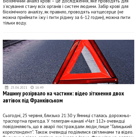
Біохімічний аналіз крові – це дослідження, яке проводять для
з’ясування стану всіх органів і систем людини. Забір крові для
біохімічного аналізу, як правило, проводять натщесерце (не
можна приймати їжу і пити рідину за 6-12 годин), можна пити
тільки воду.
25.06.2021
16:49
Машину розірвало на частини: відео зіткнення двох
автівок під Франківськом
Сьогодні, 25 червня, близько 21:30 у Ямниці сталась дорожньо-
траспортна пригода. У телеграм-каналі «Чат 112» очевидці
повідомляють, що в аварії постраждали люди, пише "Галицький
кореспондент". Також очевидці поділилися світлинами та відео.