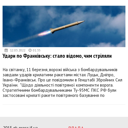
12.03.2022
01:35
Удари по Франківську: стало відомо, чим стріляли
На світанку, 11 березня, ворожі війська з бомбардувальників
завдали ударів крилатими ракетами містах Луцьк, Дніпро,
Івано-Франківськ. Про це повідомили в Генштабі Збройних Сил
України. "Щодо діяльності повітряної компоненти ворога.
Стратегічними бомбардувальниками Ту-95МС ПКС РФ були
застосовані крилаті ракети повітряного базування по
2015 gk-press.if.ua