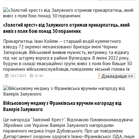
«Золотий хрест» від Залужного отримав прикарпатець, який
вивіз з поля бою понад 30 поранених
Прикарпатець Іван Койляк – старший водій кулеметного
взводу 72 окремої механізованої бригади імені Чорних
Запорожців. Військовий виявив мужність, витримку та відвагу
під час штурму ворога в районі Вугледара. В липні 2022 року,
будучи в складі евакуаційної групи, вивіз з поля бою більше 30
поранених військовослужбовців, повідомляє міський голова Ів
Докладніше >>
28.07.2023
15:44
Військовому медику з Франківська вручили нагороду від
Валерія Залужного
Це нагорода “Залізний Хрест”. Відзнакою Головнокомандувача
Збройних сил України Валерія Залужного нагородили
пораненого медика Ігоря Дубовського. Про це повідомляє
Департамент охорони здоров'я Івано-Франківської ОДА, пише