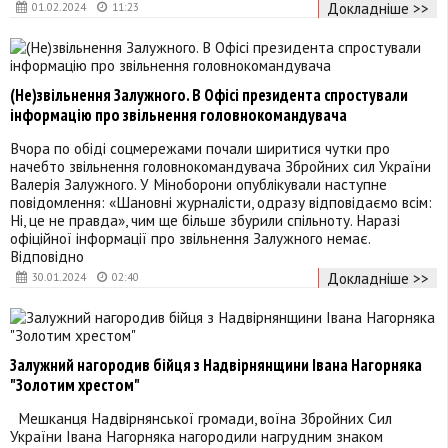
Докладніше >>
01.02.2024
11:23
(Не)звільнення Залужного. В Офісі президента спростували
інформацію про звільнення головнокомандувача
Вчора по обіді соцмережами почали ширитися чутки про
начебто звільнення головнокомандувача Збройних сил України
Валерія Залужного. У Міноборони опублікували наступне
повідомлення: «Шановні журналісти, одразу відповідаємо всім:
Ні, це не правда», чим ще більше збурили спільноту. Наразі
офіційної інформації про звільнення Залужного немає.
Відповідно
Докладніше >>
30.01.2024
02:40
Залужний нагородив бійця з Надвірнянщини Івана Нагорняка
"Золотим хрестом"
Мешканця Надвірнянської громади, воїна Збройних Сил
України Івана Нагорняка нагородили нагрудним знаком