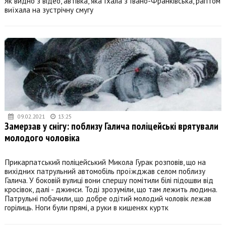
Як видно з відео, автівка, яка їхала з Івано-Франківська, раптом
виїхала на зустрічну смугу
09.02.2021
13:25
Замерзав у снігу: поблизу Галича поліцейські врятували
молодого чоловіка
Прикарпатський поліцейський Микола Гурак розповів, що на
вихідних патрульний автомобіль проїжджав селом поблизу
Галича. У боковій вулиці вони спершу помітили білі підошви від
кросівок, далі - джинси. Тоді зрозуміли, що там лежить людина.
Патрульні побачили, що добре одітий молодий чоловік лежав
горілиць. Ноги були прямі, а руки в кишенях куртк