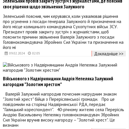
Зеленський провів закриту зустріч з журналістами, де пояснив
своє рішення щодо звільнення Залужного
Зеленський пояснив, чим керувався, коли ухвалював рішення
про усунення з посади генерала Залужного й призначення на
його місце колишнього командувача Сухопутних військ ЗСУ.
Президент провів закриту зустріч з журналістами, щоб
пояснити причини звільнення Валерія Залужного з посади
Головнокомандувача Збройних Сил України та призначення на
його мі
Докладніше >>
09.02.2024
02:05
Військового з Надвірнянщини Андрія Непеляка Залужний
нагородив "Золотим хрестом"
Валерій Залужний нагородив почесним нагрудним знаком
"Золотий хрест" бійця з Переріслянської громади. Про це
повідомили на сторінці Надвірнянської РДА, передає
"Галицький кореспондент". 40-річному жителю села Перерісль
Андрію Васильовичу Непеляку головнокомандувач Збройних
Сил України вручив високу нагороду – "Золотий хрест". Це
визнанн