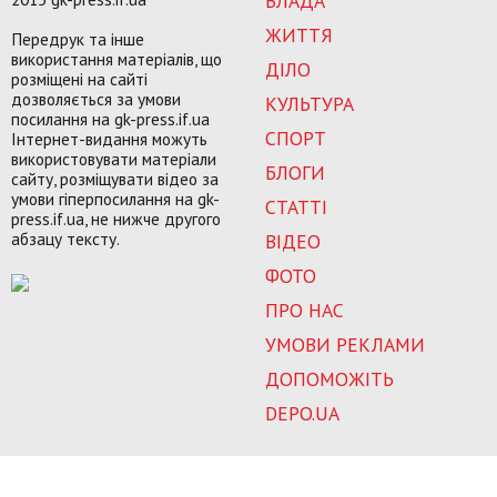
ВЛАДА
ЖИТТЯ
Передрук та інше
використання матеріалів, що
ДІЛО
розміщені на сайті
дозволяється за умови
КУЛЬТУРА
посилання на gk-press.if.ua
СПОРТ
Інтернет-видання можуть
використовувати матеріали
БЛОГИ
сайту, розміщувати відео за
умови гіперпосилання на gk-
СТАТТІ
press.if.ua, не нижче другого
абзацу тексту.
ВІДЕО
ФОТО
ПРО НАС
УМОВИ РЕКЛАМИ
ДОПОМОЖІТЬ
DEPO.UA