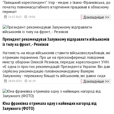
"Галицький кореспондент". Ігор - медик з Івано-Франківська, до
початку повномасштабного вторгнення працював в обласному
перинат
Докладніше >>
21.07.2023
19:06
Президент рекомендував Залужному відправляти військкомів
із тилу на фронт, - Резніков
Натомість на місця військкомів ставити військовослужбовців, які
отримали поранення. Про це на пресконференції повідомив
міністр оборони Олексій Резніков, передає кореспондент УНН.
«Є одна із простих рекомендацій Президента України. Він дав
серйозну рекомендацію головнокомандувачу Валерію
Залужному - переважну більшість військкомів, які давно сидя
Докладніше >>
28.04.2023
10:19
Юна франківка отримала одну з найвищих нагород від
Залужного (ФОТО)