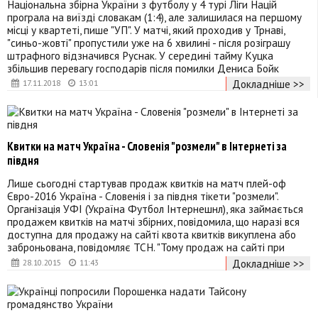
Національна збірна України з футболу у 4 турі Ліги Націй
програла на виїзді словакам (1:4), але залишилася на першому
місці у квартеті, пише "УП". У матчі, який проходив у Трнаві,
"синьо-жовті" пропустили уже на 6 хвилині - після розіграшу
штрафного відзначився Руснак. У середині тайму Куцка
збільшив перевагу господарів після помилки Дениса Бойк
Докладніше >>
17.11.2018
13:01
Квитки на матч Україна - Словенія "розмели" в Інтернеті за
півдня
Лише сьогодні стартував продаж квитків на матч плей-оф
Євро-2016 Україна - Словенія і за півдня тікети "розмели".
Організація УФІ (Україна Футбол Інтернешнл), яка займається
продажем квитків на матчі збірних, повідомила, що наразі вся
доступна для продажу на сайті квота квитків викуплена або
заброньована, повідомляє ТСН. "Тому продаж на сайті при
Докладніше >>
28.10.2015
11:43