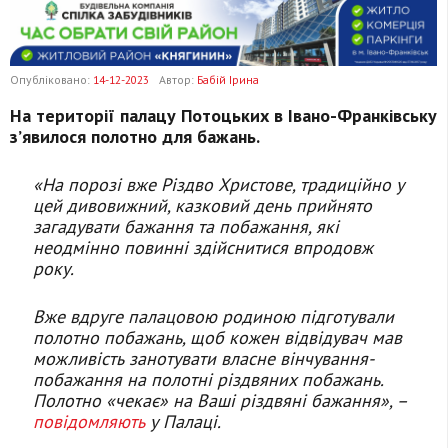
Опубліковано:
14-12-2023
Автор:
Бабій Ірина
На території палацу Потоцьких в Івано-Франківську
з’явилося полотно для бажань.
«На порозі вже Різдво Христове, традиційно у
цей дивовижний, казковий день прийнято
загадувати бажання та побажання, які
неодмінно повинні здійснитися впродовж
року.
Вже вдруге палацовою родиною підготували
полотно побажань, щоб кожен відвідувач мав
можливість занотувати власне вінчування-
побажання на полотні різдвяних побажань.
Полотно «чекає» на Ваші різдвяні бажання», –
повідомляють
у Палаці.