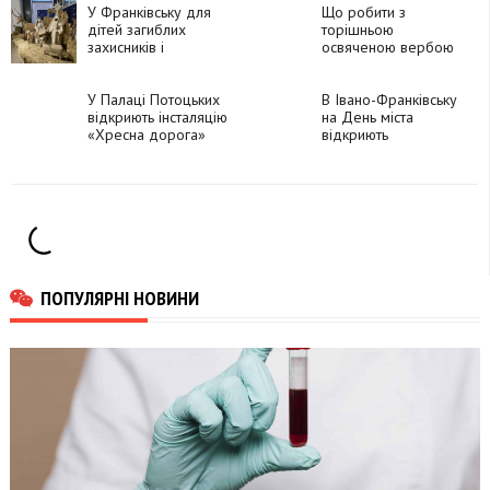
У Франківську для
Що робити з
дітей загиблих
торішньою
захисників і
освяченою вербою
захисниць
влаштують святкові
забави
У Палаці Потоцьких
В Івано-Франківську
відкриють інсталяцію
на День міста
«Хресна дорога»
відкриють
інтерактивний музей
зброї
ПОПУЛЯРНІ НОВИНИ