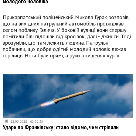
молодого чоловіка
Прикарпатський поліцейський Микола Гурак розповів,
що на вихідних патрульний автомобіль проїжджав
селом поблизу Галича. У боковій вулиці вони спершу
помітили білі підошви від кросівок, далі - джинси. Тоді
зрозуміли, що там лежить людина. Патрульні
побачили, що добре одітий молодий чоловік лежав
горілиць. Ноги були прямі, а руки в кишенях куртк
12.03.2022
01:35
Удари по Франківську: стало відомо, чим стріляли