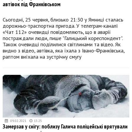
автівок під Франківськом
Сьогодні, 25 червня, близько 21:30 у Ямниці сталась
дорожньо-траспортна пригода. У телеграм-каналі
«Чат 112» очевидці повідомляють, що в аварії
постраждали люди, пише "Галицький кореспондент".
Також очевидці поділилися світлинами та відео. Як
видно з відео, автівка, яка їхала з Івано-Франківська,
раптом виїхала на зустрічну смугу
09.02.2021
13:25
Замерзав у снігу: поблизу Галича поліцейські врятували