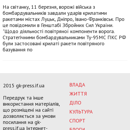
На світанку, 11 березня, ворожі війська з
бомбардувальників завдали ударів крилатими
ракетами містах Луцьк, Дніпро, Івано-Франківськ. Про
це повідомили в Генштабі Збройних Сил України.
"Щодо діяльності повітряної компоненти ворога.
Стратегічними бомбардувальниками Ту-95МС ПКС РФ
були застосовані крилаті ракети повітряного
базування по
ВЛАДА
2015 gk-press.if.ua
ЖИТТЯ
Передрук та інше
ДІЛО
використання матеріалів,
що розміщені на сайті
КУЛЬТУРА
дозволяється за умови
СПОРТ
посилання на gk-
press.if.ua Інтернет-
БЛОГИ