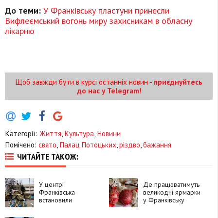
До теми:
У Франківську пластуни принесли
Вифлеємський вогонь миру захисникам в обласну
лікарню
Щоб завжди бути в курсі останніх новин -
приєднуйтесь
до нас у Telegram
!
Категорії:
Життя
,
Культура
,
Новини
Помічено:
свято
,
Палац Потоцьких
,
різдво
,
бажання
ЧИТАЙТЕ ТАКОЖ:
У центрі
Де працюватимуть
Франківська
великодні ярмарки
встановили
у Франківську
символічну ялинку