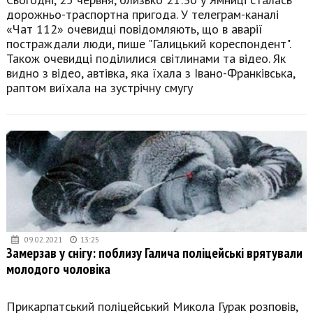
дорожньо-траспортна пригода. У телеграм-каналі
«Чат 112» очевидці повідомляють, що в аварії
постраждали люди, пише "Галицький кореспондент".
Також очевидці поділилися світлинами та відео. Як
видно з відео, автівка, яка їхала з Івано-Франківська,
раптом виїхала на зустрічну смугу
09.02.2021
13:25
Замерзав у снігу: поблизу Галича поліцейські врятували
молодого чоловіка
Прикарпатський поліцейський Микола Гурак розповів,