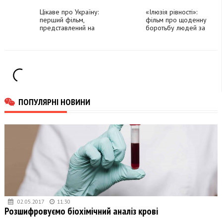
головних ролях
на міжнародний
Цікаве про Україну:
фестиваль
«Ілюзія рівності»:
перший фільм,
фільм про щоденну
представлений на
боротьбу людей за
премію "Оскар"
базові права
ПОПУЛЯРНІ НОВИНИ
02.05.2017
11:30
Розшифровуємо біохімічний аналіз крові