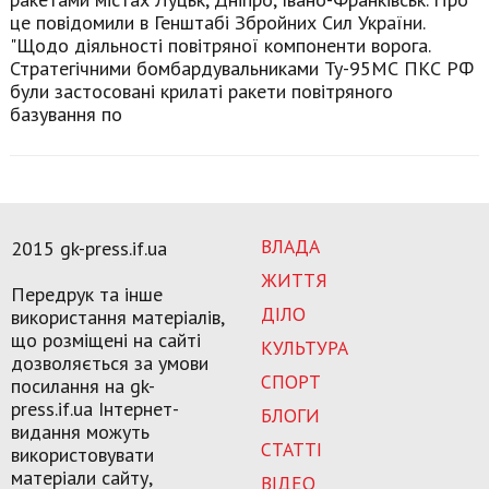
це повідомили в Генштабі Збройних Сил України.
"Щодо діяльності повітряної компоненти ворога.
Стратегічними бомбардувальниками Ту-95МС ПКС РФ
були застосовані крилаті ракети повітряного
базування по
ВЛАДА
2015 gk-press.if.ua
ЖИТТЯ
Передрук та інше
ДІЛО
використання матеріалів,
що розміщені на сайті
КУЛЬТУРА
дозволяється за умови
СПОРТ
посилання на gk-
press.if.ua Інтернет-
БЛОГИ
видання можуть
СТАТТІ
використовувати
матеріали сайту,
ВІДЕО