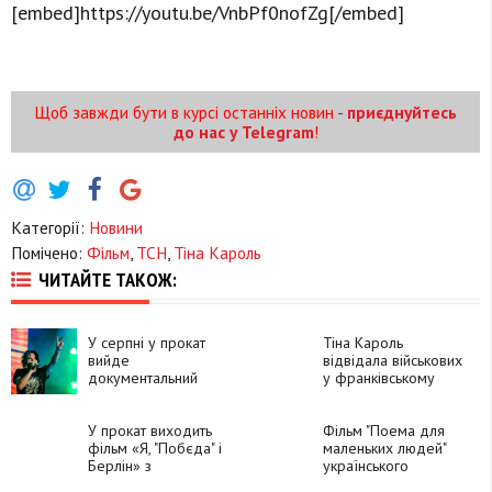
[embed]https://youtu.be/VnbPf0nofZg[/embed]
Щоб завжди бути в курсі останніх новин -
приєднуйтесь
до нас у Telegram
!
Категорії:
Новини
Помічено:
Фільм
,
ТСН
,
Тіна Кароль
ЧИТАЙТЕ ТАКОЖ:
У серпні у прокат
Тіна Кароль
вийде
відвідала військових
документальний
у франківському
фільм про Кузьму
госпіталі
Скрябіна
У прокат виходить
Фільм "Поема для
фільм «Я, "Побєда" і
маленьких людей"
Берлін» з
українського
франківцями у
режисера відібрали