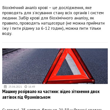
Біохімічний аналіз крові – це дослідження, яке
проводять для з’ясування стану всіх органів і систем
людини. Забір крові для біохімічного аналізу, як
правило, проводять натщесерце (не можна приймати
їжу і пити рідину за 6-12 годин), можна пити тільки
воду.
25.06.2021
16:49
Машину розірвало на частини: відео зіткнення двох
автівок під Франківськом
Сьогодні, 25 червня, близько 21:30 у Ямниці сталась