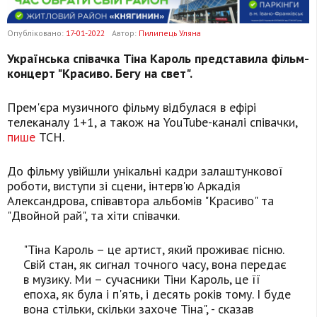
Опубліковано:
17-01-2022
Автор:
Пилипець Уляна
Українська співачка Тіна Кароль представила фільм-
концерт "Красиво. Бегу на свет".
Прем'єра музичного фільму відбулася в ефірі
телеканалу 1+1, а також на YouTube-каналі співачки,
пише
ТСН.
До фільму увійшли унікальні кадри залаштункової
роботи, виступи зі сцени, інтерв'ю Аркадія
Александрова, співавтора альбомів "Красиво" та
"Двойной рай", та хіти співачки.
"Тіна Кароль – це артист, який проживає пісню.
Свій стан, як сигнал точного часу, вона передає
в музику. Ми – сучасники Тіни Кароль, це її
епоха, як була і п'ять, і десять років тому. І буде
вона стільки, скільки захоче Тіна", - сказав