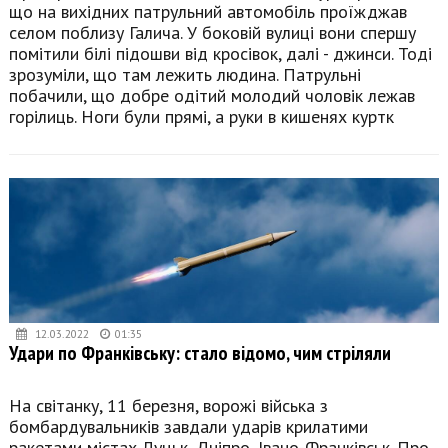
що на вихідних патрульний автомобіль проїжджав
селом поблизу Галича. У боковій вулиці вони спершу
помітили білі підошви від кросівок, далі - джинси. Тоді
зрозуміли, що там лежить людина. Патрульні
побачили, що добре одітий молодий чоловік лежав
горілиць. Ноги були прямі, а руки в кишенях куртк
12.03.2022
01:35
Удари по Франківську: стало відомо, чим стріляли
На світанку, 11 березня, ворожі війська з
бомбардувальників завдали ударів крилатими
ракетами містах Луцьк, Дніпро, Івано-Франківськ. Про