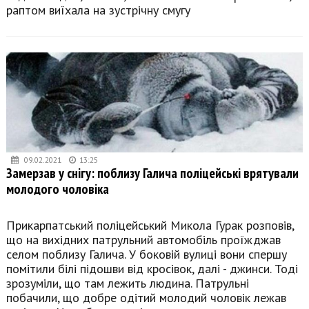
раптом виїхала на зустрічну смугу
09.02.2021
13:25
Замерзав у снігу: поблизу Галича поліцейські врятували
молодого чоловіка
Прикарпатський поліцейський Микола Гурак розповів,
що на вихідних патрульний автомобіль проїжджав
селом поблизу Галича. У боковій вулиці вони спершу
помітили білі підошви від кросівок, далі - джинси. Тоді
зрозуміли, що там лежить людина. Патрульні
побачили, що добре одітий молодий чоловік лежав