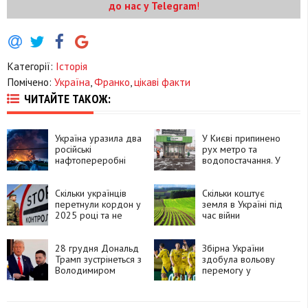
до нас у Telegram
!
Категорії:
Історія
Помічено:
Україна
,
Франко
,
цікаві факти
ЧИТАЙТЕ ТАКОЖ:
Україна уразила два
У Києві припинено
російські
рух метро та
нафтопереробні
водопостачання. У
заводи
деяких регіонах
України
Скільки українців
запроваджено
Скільки коштує
перетнули кордон у
аварійні
земля в Україні під
2025 році та не
відключення
час війни
повернулися
електроенергії
28 грудня Дональд
Збірна України
Трамп зустрінеться з
здобула вольову
Володимиром
перемогу у
Зеленським, – Axios
першому матчі
плейоф Ліги націй
проти Бельгії