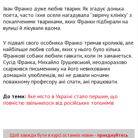
Іван Франко дуже любив тварин. Як згадує донька
поета, часто їхня оселя нагадувала “звірячу клініку” з
покаліченими тваринами, яких Франки підбирали на
вулиці й лікували вдома.
У підвалі свого особняка Франко тримав кроликів, але
найбільше любив собак, яких у нього було кілька.
Франкові собаки любили гавкати, коли їм заманеться.
Сусід Франка, Михайло Грушевський, неодноразово
скаржився письменнику на його невихованих
домашніх улюбленців, які не давали ночами
поважному професору ані спати, ані працювати.
До теми:
Яке місто в Україні стало першим, що
повністю звільнилося від російських топонімів
Щоб завжди бути в курсі останніх новин -
приєднуйтесь