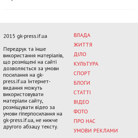
ВЛАДА
2015 gk-press.if.ua
ЖИТТЯ
Передрук та інше
ДІЛО
використання матеріалів,
що розміщені на сайті
КУЛЬТУРА
дозволяється за умови
СПОРТ
посилання на gk-
press.if.ua Інтернет-
БЛОГИ
видання можуть
СТАТТІ
використовувати
матеріали сайту,
ВІДЕО
розміщувати відео за
ФОТО
умови гіперпосилання на
gk-press.if.ua, не нижче
ПРО НАС
другого абзацу тексту.
УМОВИ РЕКЛАМИ