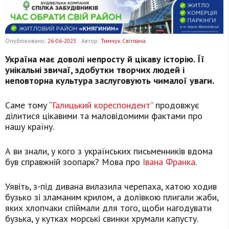
Опубліковано:
26-06-2023
Автор:
Тимчук Світлана
Україна має доволі непросту й цікаву історію. Її
унікальні звичаї, здобутки творчих людей і
неповторна культура заслуговують чималої уваги.
Саме тому “
Галицький кореспондент”
продовжує
ділитися цікавими та маловідомими фактами про
нашу країну.
А ви знали, у кого з українських письменників вдома
був справжній зоопарк? Мова про
Івана Франка
.
Уявіть, з-під дивана вилазила черепаха, хатою ходив
бузько зі зламаним крилом, а долівкою плигали жаби,
яких хлопчаки спіймали для того, щоби нагодувати
бузька, у кутках морські свинки хрумали капусту.