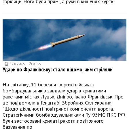
горілиць. Ноги були прямі, а руки в кишенях куртк
12.03.2022
01:35
Удари по Франківську: стало відомо, чим стріляли
На світанку, 11 березня, ворожі війська з
бомбардувальників завдали ударів крилатими
ракетами містах Луцьк, Дніпро, Івано-Франківськ. Про
це повідомили в Генштабі Збройних Сил України.
"Щодо діяльності повітряної компоненти ворога.
Стратегічними бомбардувальниками Ту-95МС ПКС РФ
були застосовані крилаті ракети повітряного
базування по