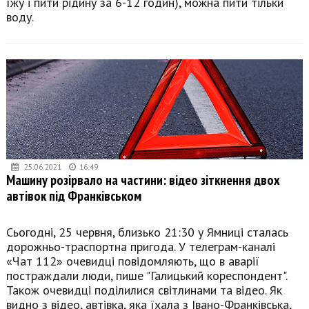
їжу і пити рідину за 6-12 годин), можна пити тільки
воду.
25.06.2021
16:49
Машину розірвало на частини: відео зіткнення двох
автівок під Франківськом
Сьогодні, 25 червня, близько 21:30 у Ямниці сталась
дорожньо-траспортна пригода. У телеграм-каналі
«Чат 112» очевидці повідомляють, що в аварії
постраждали люди, пише "Галицький кореспондент".
Також очевидці поділилися світлинами та відео. Як
видно з відео, автівка, яка їхала з Івано-Франківська,