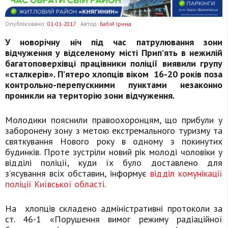
Опубліковано:
01-01-2017
Автор:
Бабій Ірина
У новорічну ніч під час патрулювання зони
відчуження у відселеному місті Прип’ять в нежилій
багатоповерхівці працівники поліції виявили групу
«сталкерів». П’ятеро хлопців віком 16-20 років поза
контрольно-перепускними пунктами незаконно
проникли на територію зони відчуження.
Молодики пояснили правоохоронцям, що прибули у
заборонену зону з метою екстремального туризму та
святкування Нового року в одному з покинутих
будинків. Проте зустріли новий рік молоді чоловіки у
відділі поліції, куди їх було доставлено для
з’ясування всіх обставин, інформує
відділ комунікації
поліції Київської област
і
.
На хлопців складено адміністративні протоколи за
ст. 46-1 «Порушення вимог режиму радіаційної