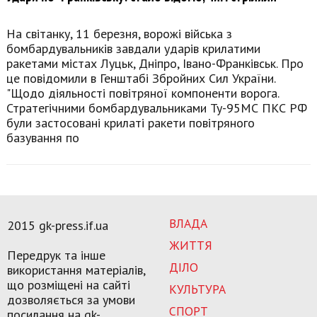
На світанку, 11 березня, ворожі війська з
бомбардувальників завдали ударів крилатими
ракетами містах Луцьк, Дніпро, Івано-Франківськ. Про
це повідомили в Генштабі Збройних Сил України.
"Щодо діяльності повітряної компоненти ворога.
Стратегічними бомбардувальниками Ту-95МС ПКС РФ
були застосовані крилаті ракети повітряного
базування по
ВЛАДА
2015 gk-press.if.ua
ЖИТТЯ
Передрук та інше
ДІЛО
використання матеріалів,
що розміщені на сайті
КУЛЬТУРА
дозволяється за умови
СПОРТ
посилання на gk-