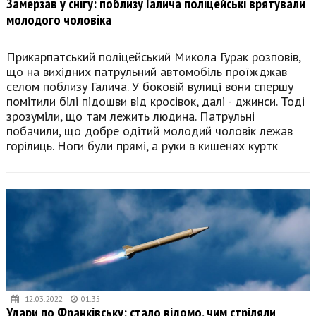
Замерзав у снігу: поблизу Галича поліцейські врятували
молодого чоловіка
Прикарпатський поліцейський Микола Гурак розповів,
що на вихідних патрульний автомобіль проїжджав
селом поблизу Галича. У боковій вулиці вони спершу
помітили білі підошви від кросівок, далі - джинси. Тоді
зрозуміли, що там лежить людина. Патрульні
побачили, що добре одітий молодий чоловік лежав
горілиць. Ноги були прямі, а руки в кишенях куртк
12.03.2022
01:35
Удари по Франківську: стало відомо, чим стріляли