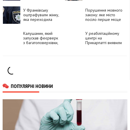
окупації та атаки
мототранспорт у
дрона
неповнолітніх
У Франківську
порушників
Порушення мовного
оштрафували жінку,
закону: яке місто
яка переходила
посіло перше місце
дорогу в
за кількістю скарг
неналежному місці
Калушанин, який
У реабілітаційному
запускав феєрверк
центрі на
з багатоповерхівки,
Прикарпатті виявили
сплатить більше
застосування
тисячі гривень
трудової
штрафу
експлуатації
ПОПУЛЯРНІ НОВИНИ