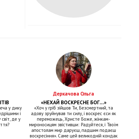
Деркачова Ольга
ІТІВ
«НЕХАЙ ВОСКРЕСНЕ БОГ…»
еча у дику
«Хоч у гріб зійшов Ти, Безсмертний, та
удрішими і
адову зруйнував ти силу, і воскрес єси як
світ, де у
переможець, Христе Боже, жінкам-
иття?
мироносицям звістивши: Радуйтеся, і Твоїм
апостолам мир даруєш, падшим подаєш
воскресіння». Саме цей великодній кондак