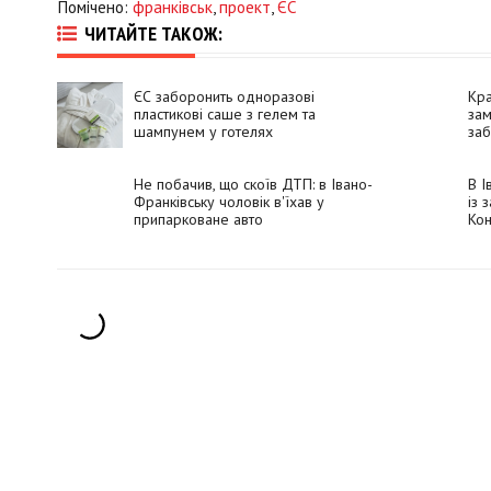
Помічено:
франківськ
,
проект
,
ЄС
ЧИТАЙТЕ ТАКОЖ:
ЄС заборонить одноразові
Кра
пластикові саше з гелем та
зам
шампунем у готелях
заб
Reu
Не побачив, що скоїв ДТП: в Івано-
В І
Франківську чоловік в'їхав у
із 
припарковане авто
Кон