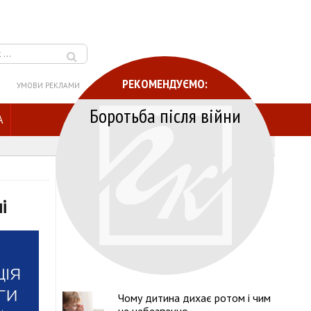
РЕКОМЕНДУЄМО:
УМОВИ РЕКЛАМИ
Боротьба після війни
A
і
Чому дитина дихає ротом і чим