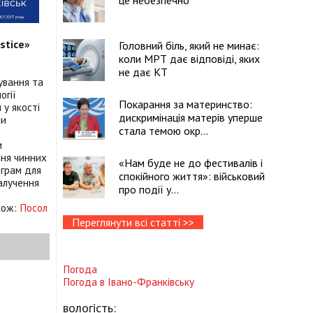
це небезпечно
stice»
Головний біль, який не минає:
коли МРТ дає відповіді, яких
не дає КТ
ування та
огії
Покарання за материнство:
 у якості
дискримінація матерів уперше
ми
стала темою окр...
и
ння чинних
«Нам буде не до фестивалів і
ограм для
спокійного життя»: військовий
алучення
про події у...
акож:
Посол
Переглянути всі статті >>
Погода
Погода в
Івано-Франківську
вологість: