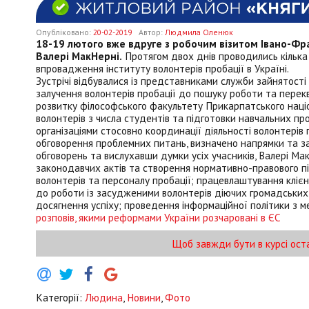
Опубліковано:
20-02-2019
Автор:
Людмила Оленюк
18-19 лютого вже вдруге з робочим візитом Івано-Фра
Валері МакНерні.
Протягом двох днів проводились кілька 
впровадження інституту волонтерів пробації в Україні.
Зустрічі відбувалися із представниками служби зайнятост
залучення волонтерів пробації до пошуку роботи та переква
розвитку філософського факультету Прикарпатського націо
волонтерів з числа студентів та підготовки навчальних про
організаціями стосовно координації діяльності волонтерів 
обговорення проблемних питань, визначено напрямки та з
обговорень та вислухавши думки усіх учасників, Валері М
законодавчих актів та створення нормативно-правового під
волонтерів та персоналу пробації; працевлаштування кліє
до роботи із засудженими волонтерів діючих громадських 
досягнення успіху; проведення інформаційної політики з м
розповів, якими реформами України розчаровані в ЄС
Щоб завжди бути в курсі ост
Категорії:
Людина
,
Новини
,
Фото