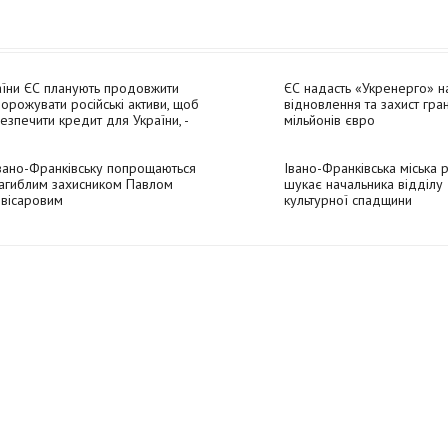
їни ЄС планують продовжити
ЄС надасть «Укренерго» н
орожувати російські активи, щоб
відновлення та захист гра
езпечити кредит для України, -
мільйонів євро
ters
вано-Франківську попрощаються
Івано-Франківська міська 
загиблим захисником Павлом
шукає начальника відділу
вісаровим
культурної спадщини