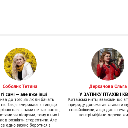
Соболик Тетяна
Деркачова Ольга
ті самі — але вже інші
У ЗАТІНКУ ПТАХІВ І КВ
лива до того, як люди бачать
Китайські митці вважали, що вт
тів. Так, я змирилася з тим, що
природу допомагає ставати м
річаються з нами не так часто,
спокійнішими, а що дає втеча у 
истами чи лікарями, тому в них і
центрі міфічне дерево ж
год розвіяти стереотипи. Але
все одно важко боротися з