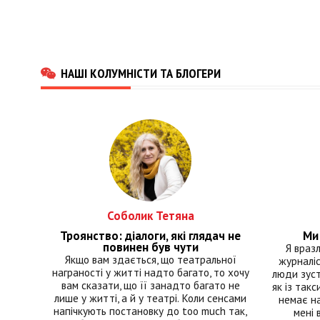
НАШІ КОЛУМНІСТИ ТА БЛОГЕРИ
Соболик Тетяна
Троянство: діалоги, які глядач не
Ми 
повинен був чути
Я враз
Якщо вам здається, що театральної
журналіс
награності у житті надто багато, то хочу
люди зуст
вам сказати, що її занадто багато не
як із такс
лише у житті, а й у театрі. Коли сенсами
немає на
напічкують постановку до too much так,
мені 