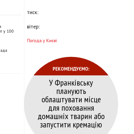
тиск:
вітер:
а
нт у 100
Погода у Києві
рада
РЕКОМЕНДУЄМО:
У Франківську
планують
облаштувати місце
для поховання
домашніх тварин або
запустити кремацію