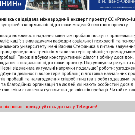
нківськ відвідала міжнародний експерт проекту ЄС «Pravo-Ju
зустрічей з координації підготовки моделей пілотного проекту
і щодо можливості надання клієнтам пробації послуг із працевлашт
ліфікації; з викладачами кафедри соціальної психології та психол
нального університету імені Василя Стефаника з питань залучення
грам, проведення тренінгів для волонтерів пробації; з громадськи
пробації. Також відбувся конструктивний діалог з обміну досвідом,
авдання з подальшої підготовки проекту. Підсумовуючи результат
акНерні відзначила актуальні напрямки подальшої роботи: узгодже
ґрунтя діяльності волонтерів пробації; підготовка навчальних пр
нтів пробації та налагодження співробітництва з роботодавцями; з
та благодійних організацій та людей, які мають особистий досвід
етою зміни ставлення суспільства до клієнтів пробації. Читайте т
анніх новин -
приєднуйтесь до нас у Telegram
!