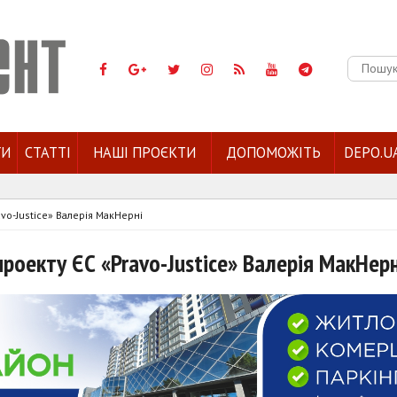
Пошук:
ГИ
СТАТТІ
НАШІ ПРОЄКТИ
ДОПОМОЖІТЬ
DEPO.U
avo-Justice» Валерія МакНерні
проекту ЄС «Pravo-Justice» Валерія МакНерн