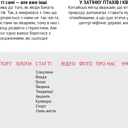
ті самі — але вже інші
У ЗАТІНКУ ПТАХІВ І КВ
лива до того, як люди бачать
Китайські митці вважали, що вт
тів. Так, я змирилася з тим, що
природу допомагає ставати м
річаються з нами не так часто,
спокійнішими, а що дає втеча у 
истами чи лікарями, тому в них і
центрі міфічне дерево ж
год розвіяти стереотипи. Але
все одно важко боротися з
редженнями, які сьогодні
ПОРТ
БЛОГИ
СТАТТІ
ВІДЕО
ФОТО
ПРО НАС
УМ
Спецтема
Влада
Гроші
Людина
Тенденції
Акценти
Культура
Спорт
Стиль життя