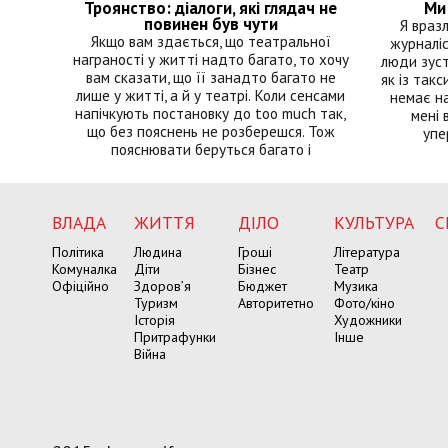
Троянство: діалоги, які глядач не
Ми 
повинен був чути
Я враз
Якщо вам здається, що театральної
журналіс
награності у житті надто багато, то хочу
люди зуст
вам сказати, що її занадто багато не
як із такс
лише у житті, а й у театрі. Коли сенсами
немає на
напічкують постановку до too much так,
мені 
що без пояснень не розберешся. Тож
упе
пояснювати беруться багато і
ВЛАДА
ЖИТТЯ
ДІЛО
КУЛЬТУРА
С
Політика
Людина
Гроші
Література
Комуналка
Діти
Бізнес
Театр
Офіційно
Здоров’я
Бюджет
Музика
Туризм
Авторитетно
Фото/кіно
Історія
Художники
Притрафунки
Інше
Війна