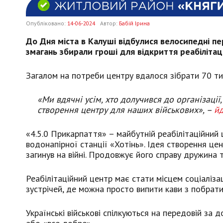
Опубліковано:
14-06-2024
Автор:
Бабій Ірина
До Дня міста в Калуші відбулися велосипедні п
змагань збирали гроші для відкриття реабілітац
Загалом на потреби центру вдалося зібрати 70 ти
«Ми вдячні усім, хто долучився до організації
створення центру для наших військових», –
йд
«4.5.0 Прикарпаття» – майбутній реабілітаційний 
водонапірної станції «Хотінь». Ідея створення це
загинув на війні. Продовжує його справу дружина 
Реабілітаційний центр має стати місцем соціалізац
зустрічей, де можна просто випити кави з побрат
Українські військові спілкуються на передовій за 