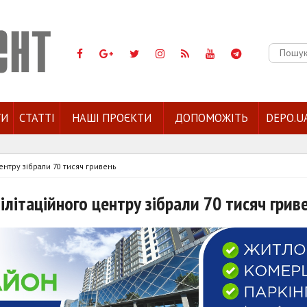
Пошук:
ГИ
СТАТТІ
НАШІ ПРОЄКТИ
ДОПОМОЖІТЬ
DEPO.U
центру зібрали 70 тисяч гривень
білітаційного центру зібрали 70 тисяч грив