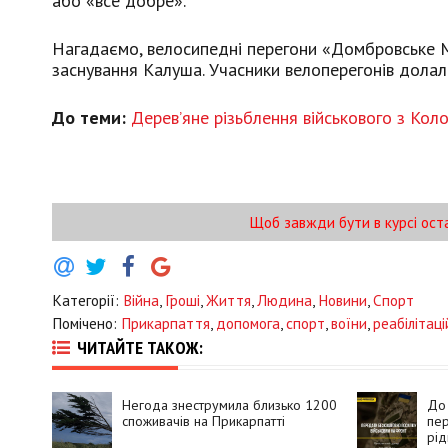
або «все добре».
Нагадаємо, велосипедні перегони «Домбровське М
заснування Калуша. Учасники велоперегонів долали 
До теми:
Дерев’яне різьблення військового з Коло
Щоб завжди бути в курсі ост
Категорії:
Війна
,
Гроші
,
Життя
,
Людина
,
Новини
,
Спорт
Помічено:
Прикарпаття
,
допомога
,
спорт
,
воїни
,
реабілітац
ЧИТАЙТЕ ТАКОЖ:
Негода знеструмила близько 1200
До 
споживачів на Прикарпатті
пер
рід