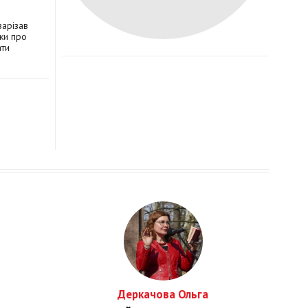
зарізав
ки про
ати
Деркачова Ольга