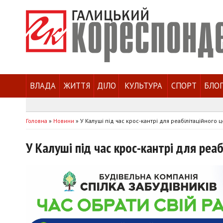
ВЛАДА
ЖИТТЯ
ДІЛО
КУЛЬТУРА
СПОРТ
БЛО
Головна
»
Новини
»
У Калуші під час крос-кантрі для реабілітаційного 
У Калуші під час крос-кантрі для реа