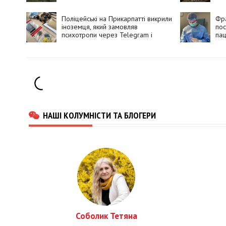
Поліцейські на Прикарпатті викрили
Фра
іноземця, який замовляв
пос
психотропи через Telegram і
пац
збував їх покупцям
НАШІ КОЛУМНІСТИ ТА БЛОГЕРИ
Соболик Тетяна