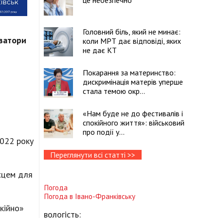
це небезпечно
Головний біль, який не минає:
ізатори
коли МРТ дає відповіді, яких
не дає КТ
Покарання за материнство:
дискримінація матерів уперше
стала темою окр...
«Нам буде не до фестивалів і
спокійного життя»: військовий
про події у...
2022 року
Переглянути всі статті >>
ісцем для
Погода
Погода в
Івано-Франківську
окійно»
вологість: