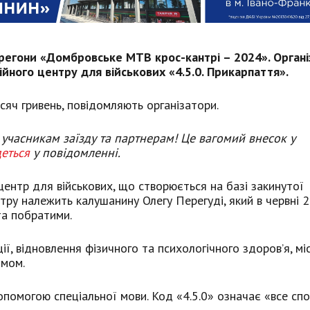
ерегони «Домбровське МТВ крос-кантрі – 2024». Орган
ійного центру для військових «4.5.0. Прикарпаття».
сяч гривень, повідомляють організатори.
, учасникам заїзду та партнерам! Це вагомий внесок у
еться
у повідомленні.
центр для військових, що створюється на базі закинутої
нтру належить калушанину Олегу Перегуді, який в червні 
та побратими.
ії, відновлення фізичного та психологічного здоров’я, м
имом.
допомогою спеціальної мови. Код «4.5.0» означає «все сп