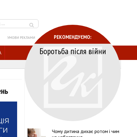
РЕКОМЕНДУЄМО:
УМОВИ РЕКЛАМИ
Боротьба після війни
A
ень
Чому дитина дихає ротом і чим