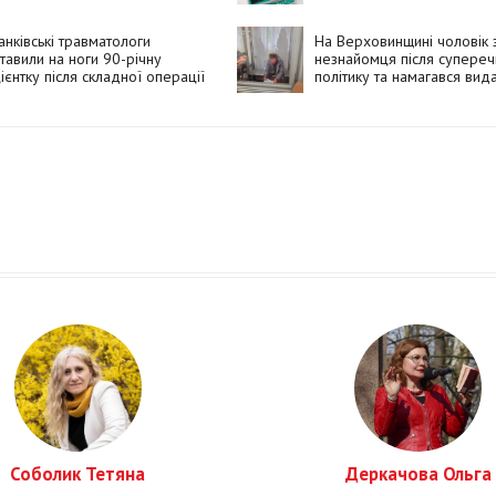
нківські травматологи
На Верховинщині чоловік 
тавили на ноги 90-річну
незнайомця після супереч
ієнтку після складної операції
політику та намагався вид
вбивство за самогубство
Соболик Тетяна
Деркачова Ольга