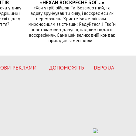
ІТІВ
«НЕХАЙ ВОСКРЕСНЕ БОГ…»
еча у дику
«Хоч у гріб зійшов Ти, Безсмертний, та
удрішими і
адову зруйнував ти силу, і воскрес єси як
світ, де у
переможець, Христе Боже, жінкам-
иття?
мироносицям звістивши: Радуйтеся, і Твоїм
апостолам мир даруєш, падшим подаєш
воскресіння». Саме цей великодній кондак
пригадався мені, коли з
ОВИ РЕКЛАМИ
ДОПОМОЖІТЬ
DEPO.UA