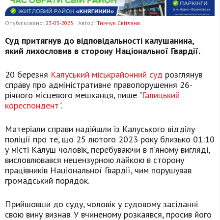
Опубліковано:
23-03-2023
Автор:
Тимчук Світлана
Суд притягнув до відповідальності калушанина,
який лихословив в сторону Національної Гвардії.
20 березня
Калуський міськрайонний суд
розглянув
справу про адміністративне правопорушення 26-
річного місцевого мешканця, пише "
Галицький
кореспондент
".
Матеріали справи надійшли із Калуського відділу
поліції про те, що 25 лютого 2023 року близько 01:10
у місті Калуш чоловік, перебуваючи в п’яному вигляді,
висловлювався нецензурною лайкою в сторону
працівників Національної Гвардії, чим порушував
громадський порядок.
Прийшовши до суду, чоловік у судовому засіданні
свою вину визнав. У вчиненому розкаявся, просив його