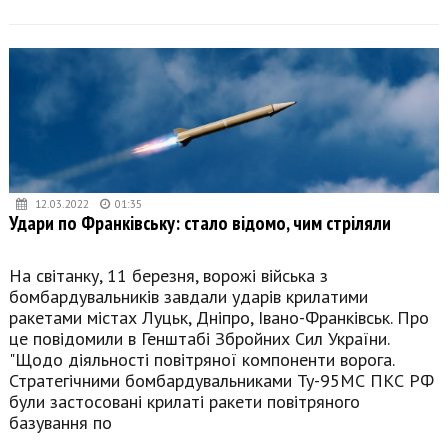
12.03.2022
01:35
Удари по Франківську: стало відомо, чим стріляли
На світанку, 11 березня, ворожі війська з
бомбардувальників завдали ударів крилатими
ракетами містах Луцьк, Дніпро, Івано-Франківськ. Про
це повідомили в Генштабі Збройних Сил України.
"Щодо діяльності повітряної компоненти ворога.
Стратегічними бомбардувальниками Ту-95МС ПКС РФ
були застосовані крилаті ракети повітряного
базування по