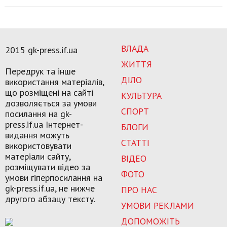
ВЛАДА
2015 gk-press.if.ua
ЖИТТЯ
Передрук та інше
ДІЛО
використання матеріалів,
що розміщені на сайті
КУЛЬТУРА
дозволяється за умови
СПОРТ
посилання на gk-
press.if.ua Інтернет-
БЛОГИ
видання можуть
СТАТТІ
використовувати
матеріали сайту,
ВІДЕО
розміщувати відео за
ФОТО
умови гіперпосилання на
gk-press.if.ua, не нижче
ПРО НАС
другого абзацу тексту.
УМОВИ РЕКЛАМИ
ДОПОМОЖІТЬ