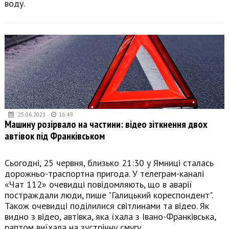
воду.
25.06.2021
16:49
Машину розірвало на частини: відео зіткнення двох
автівок під Франківськом
Сьогодні, 25 червня, близько 21:30 у Ямниці сталась
дорожньо-траспортна пригода. У телеграм-каналі
«Чат 112» очевидці повідомляють, що в аварії
постраждали люди, пише "Галицький кореспондент".
Також очевидці поділилися світлинами та відео. Як
видно з відео, автівка, яка їхала з Івано-Франківська,
раптом виїхала на зустрічну смугу