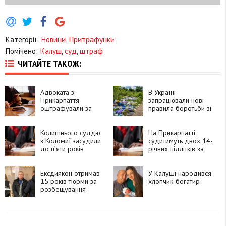
Категорії:
Новини
,
Притрафунки
Помічено:
Калуш
,
суд
,
штраф
ЧИТАЙТЕ ТАКОЖ:
Адвоката з
В Україні
Прикарпаття
запрацювали нові
оштрафували за
правила боротьби зі
зловживання
стихійними
впливом
сміттєзвалищами
Колишнього суддю
На Прикарпатті
з Коломиї засудили
судитимуть двох 14-
до п’яти років
річних підлітків за
ув’язнення за хабар
замах на вбивство
чоловіка
Ексдиякон отримав
У Калуші народився
15 років тюрми за
хлопчик-богатир
розбещування
власної доньки