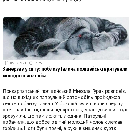
09.02.2021
13:25
Замерзав у снігу: поблизу Галича поліцейські врятували
молодого чоловіка
Прикарпатський поліцейський Микола Гурак розповів,
що на вихідних патрульний автомобіль проїжджав
селом поблизу Галича. У боковій вулиці вони спершу
помітили білі підошви від кросівок, далі - джинси. Тоді
зрозуміли, що там лежить людина. Патрульні
побачили, що добре одітий молодий чоловік лежав
горілиць. Ноги були прямі, а руки в кишенях куртк