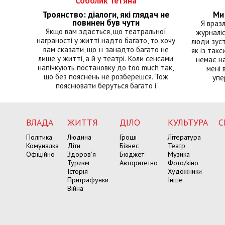
Соболик Тетяна
Троянство: діалоги, які глядач не
Ми 
повинен був чути
Я враз
Якщо вам здається, що театральної
журналіс
награності у житті надто багато, то хочу
люди зуст
вам сказати, що її занадто багато не
як із такс
лише у житті, а й у театрі. Коли сенсами
немає на
напічкують постановку до too much так,
мені 
що без пояснень не розберешся. Тож
упе
пояснювати беруться багато і
ВЛАДА
ЖИТТЯ
ДІЛО
КУЛЬТУРА
С
Політика
Людина
Гроші
Література
Комуналка
Діти
Бізнес
Театр
Офіційно
Здоров’я
Бюджет
Музика
Туризм
Авторитетно
Фото/кіно
Історія
Художники
Притрафунки
Інше
Війна