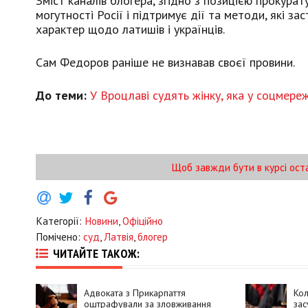
Зміст каналів блогера, згідно з позицією прокура
могутності Росії і підтримує дії та методи, які 
характер щодо латишів і українців.
Сам Федоров раніше не визнавав своєї провини.
До теми:
У Вроцлаві судять жінку, яка у соцмере
Щоб завжди бути в курсі ост
Категорії:
Новини
,
Офіційно
Помічено:
суд
,
Латвія
,
блогер
ЧИТАЙТЕ ТАКОЖ:
Адвоката з Прикарпаття
Ко
оштрафували за зловживання
зас