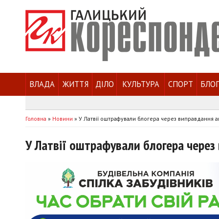
ВЛАДА
ЖИТТЯ
ДІЛО
КУЛЬТУРА
СПОРТ
БЛО
Головна
»
Новини
»
У Латвії оштрафували блогера через виправдання аг
У Латвії оштрафували блогера через 