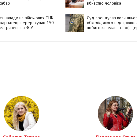
хабар
вбивство чоловіка
ля нападу на військових ТЦК
Суд арештував колишньог
икарпатець перерахував 150
«Скелі», якого підозрюють
яч гривень на ЗСУ
побитті капелана та офіце