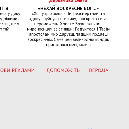
Деркачова Ольга
ІТІВ
«НЕХАЙ ВОСКРЕСНЕ БОГ…»
еча у дику
«Хоч у гріб зійшов Ти, Безсмертний, та
удрішими і
адову зруйнував ти силу, і воскрес єси як
світ, де у
переможець, Христе Боже, жінкам-
иття?
мироносицям звістивши: Радуйтеся, і Твоїм
апостолам мир даруєш, падшим подаєш
воскресіння». Саме цей великодній кондак
пригадався мені, коли з
ОВИ РЕКЛАМИ
ДОПОМОЖІТЬ
DEPO.UA