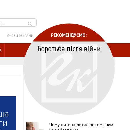
РЕКОМЕНДУЄМО:
УМОВИ РЕКЛАМИ
Боротьба після війни
A
Чому дитина дихає ротом і чим