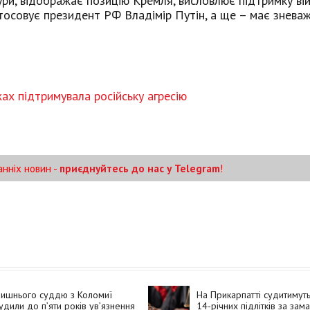
тури, відображає позицію Кремля, висловлює підтримку ві
застосовує президент РФ Владімір Путін, а ще – має знева
жах підтримувала російську агресію
анніх новин -
приєднуйтесь до нас у Telegram
!
лишнього суддю з Коломиї
На Прикарпатті судитимут
удили до п’яти років ув’язнення
14-річних підлітків за зам