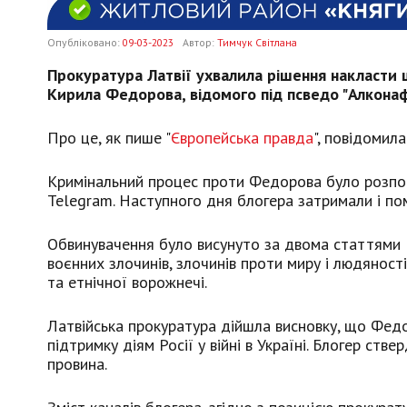
Опубліковано:
09-03-2023
Автор:
Тимчук Світлана
Прокуратура Латвії ухвалила рішення накласти 
Кирила Федорова, відомого під псведо "Алконаф
Про це, як пише "
Європейська правда
", повідомила
Кримінальний процес проти Федорова було розпоча
Telegram. Наступного дня блогера затримали і пом
Обвинувачення було висунуто за двома статтями 
воєнних злочинів, злочинів проти миру і людяност
та етнічної ворожнечі.
Латвійська прокуратура дійшла висновку, що Фед
підтримку діям Росії у війні в Україні. Блогер стве
провина.