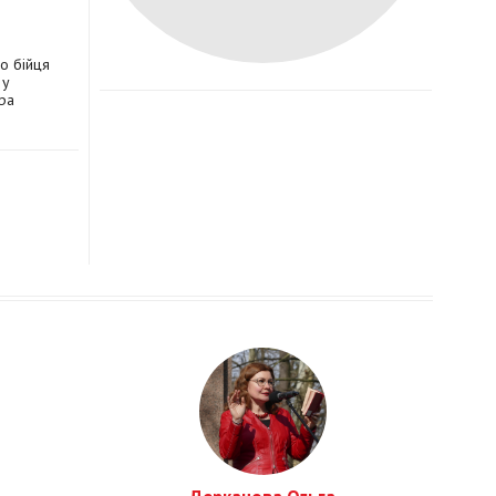
о бійця
 у
ра