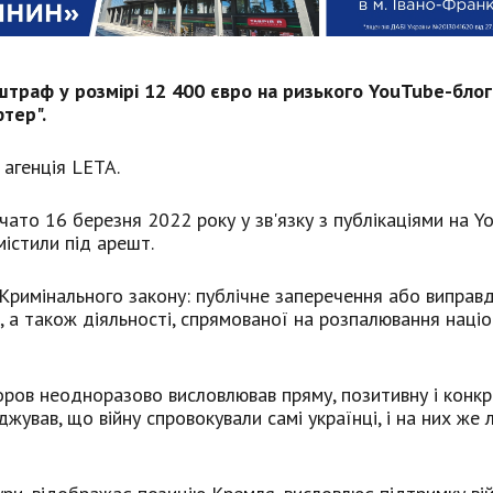
штраф у розмірі 12 400 євро на ризького YouTube-бло
тер".
 агенція LETA.
то 16 березня 2022 року у зв'язку з публікаціями на Yo
істили під арешт.
Кримінального закону: публічне заперечення або виправ
і, а також діяльності, спрямованої на розпалювання наці
оров неодноразово висловлював пряму, позитивну і конк
рджував, що війну спровокували самі українці, і на них же 