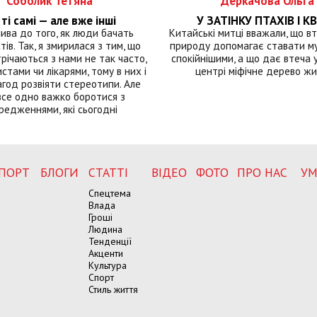
Соболик Тетяна
Деркачова Ольга
ті самі — але вже інші
У ЗАТІНКУ ПТАХІВ І КВ
лива до того, як люди бачать
Китайські митці вважали, що вт
тів. Так, я змирилася з тим, що
природу допомагає ставати м
річаються з нами не так часто,
спокійнішими, а що дає втеча у 
истами чи лікарями, тому в них і
центрі міфічне дерево ж
год розвіяти стереотипи. Але
все одно важко боротися з
редженнями, які сьогодні
ПОРТ
БЛОГИ
СТАТТІ
ВІДЕО
ФОТО
ПРО НАС
УМ
Спецтема
Влада
Гроші
Людина
Тенденції
Акценти
Культура
Спорт
Стиль життя