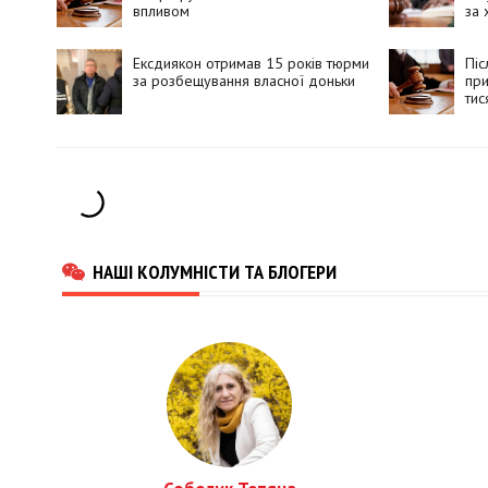
впливом
за 
Ексдиякон отримав 15 років тюрми
Піс
за розбещування власної доньки
пр
тис
НАШІ КОЛУМНІСТИ ТА БЛОГЕРИ