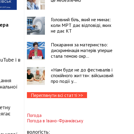
це небезпечно
Головний біль, який не минає:
гера
коли МРТ дає відповіді, яких
не дає КТ
Покарання за материнство:
дискримінація матерів уперше
стала темою окр...
uTube і в
«Нам буде не до фестивалів і
спокійного життя»: військовий
дання
про події у...
ональної
Переглянути всі статті >>
ретну
лягає
Погода
Погода в
Івано-Франківську
вологість: