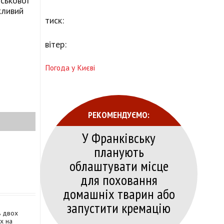
йськової
жливий
тиск:
вітер:
Погода у Києві
РЕКОМЕНДУЄМО:
У Франківську
планують
облаштувати місце
для поховання
домашніх тварин або
запустити кремацію
ь двох
ах на