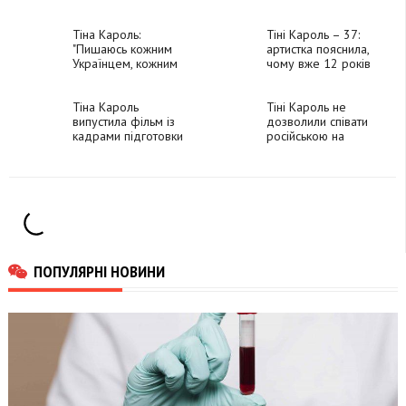
госпіталі
композиторкою
Дайан Уоррен,
Тіна Кароль:
номінували на
Тіні Кароль – 37:
"Пишаюсь кожним
"Греммі"
артистка пояснила,
Українцем, кожним
чому вже 12 років
Військовим і
не святкує день
особливо "Азовом"
народження
на "Азовсталі"
Тіна Кароль
Тіні Кароль не
випустила фільм із
дозволили співати
кадрами підготовки
російською на
до концерту
"Танцях з зірками" у
Грузії
ПОПУЛЯРНІ НОВИНИ