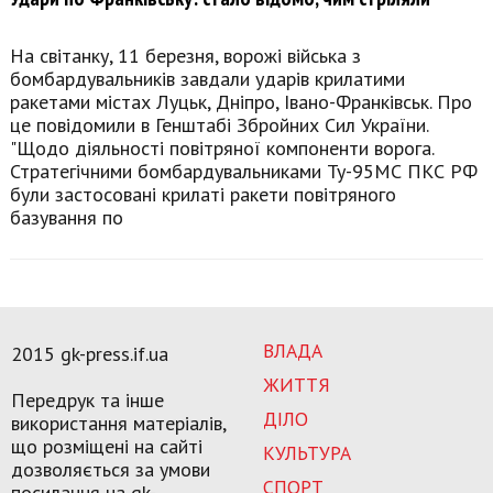
На світанку, 11 березня, ворожі війська з
бомбардувальників завдали ударів крилатими
ракетами містах Луцьк, Дніпро, Івано-Франківськ. Про
це повідомили в Генштабі Збройних Сил України.
"Щодо діяльності повітряної компоненти ворога.
Стратегічними бомбардувальниками Ту-95МС ПКС РФ
були застосовані крилаті ракети повітряного
базування по
ВЛАДА
2015 gk-press.if.ua
ЖИТТЯ
Передрук та інше
ДІЛО
використання матеріалів,
що розміщені на сайті
КУЛЬТУРА
дозволяється за умови
СПОРТ
посилання на gk-