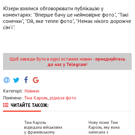
Юзери взялися обговорювати публікацію у
коментарях: "Вперше бачу це неймовірне фото", "Такі
сонечки", "Ой, яке тепле фото", "Немає нікого дорожче
сім'ї".
Щоб завжди бути в курсі останніх новин -
приєднуйтесь
до нас у Telegram
!
Категорії:
Новини
Помічено:
Тіна Кароль
,
рідкісні фото
ЧИТАЙТЕ ТАКОЖ:
Тіна Кароль
Нову пісню Тіни
відвідала військових
Кароль, яку вона
у франківському
написала з