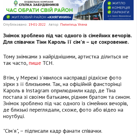
Опубліковано:
19-01-2022
Автор:
Пилипець Уляна
Знімок зроблено під час одного із сімейних вечорів.
Для співачки Тіни Кароль її сім'я – це сокровенне.
Тому знімками з найріднішими, артистка ділиться не
так часто,
пише
ТСН.
Втім, у Мережі з'явилося насправді рідкісне фото
зірки з її близькими. Так, на офіційній фансторінці
Кароль в Instagram оприлюднили кадр, де Тіна
постала зі своїми батьками, рідним братом та сином.
Знімок зроблено під час одного із сімейних вечорів,
де близькі переглядали, схоже, фото або відео на
ноутбуці.
"Сім'я", – підписали кадр фанати співачки.