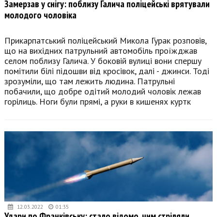
Замерзав у снігу: поблизу Галича поліцейські врятували
молодого чоловіка
Прикарпатський поліцейський Микола Гурак розповів,
що на вихідних патрульний автомобіль проїжджав
селом поблизу Галича. У боковій вулиці вони спершу
помітили білі підошви від кросівок, далі - джинси. Тоді
зрозуміли, що там лежить людина. Патрульні
побачили, що добре одітий молодий чоловік лежав
горілиць. Ноги були прямі, а руки в кишенях куртк
12.03.2022
01:35
Удари по Франківську: стало відомо, чим стріляли