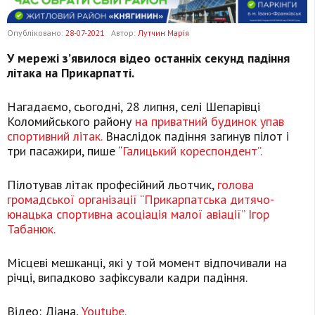
Опубліковано:
28-07-2021
Автор:
Лутчин Марія
У мережі з’явилося відео останніх секунд падіння
літака на Прикарпатті.
Нагадаємо, сьогодні, 28 липня, селі Шепарівці
Коломийського району
на приватний будинок упав
спортивний літак.
Внаслідок падіння загинув пілот і
три пасажири, пише “
Галицький кореспондент”.
Пілотував літак професійний льотчик,
голова
громадської організації “Прикарпатська дитячо-
юнацька спортивна асоціація малої авіації” Ігор
Табанюк.
Місцеві мешканці, які у той момент відпочивали на
річці, випадково зафіксували кадри падіння.
Відео: Діана,
Youtube.