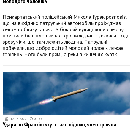
молодого чоловіка
Прикарпатський поліцейський Микола Гурак розповів,
що на вихідних патрульний автомобіль проїжджав
селом поблизу Галича. У боковій вулиці вони спершу
помітили білі підошви від кросівок, далі - джинси. Тоді
зрозуміли, що там лежить людина. Патрульні
побачили, що добре одітий молодий чоловік лежав
горілиць. Ноги були прямі, а руки в кишенях куртк
12.03.2022
01:35
Удари по Франківську: стало відомо, чим стріляли