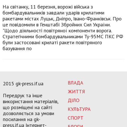
На світанку, 11 березня, ворожі війська з
бомбардувальників завдали ударів крилатими
ракетами містах Луцьк, Дніпро, Івано-Франківськ. Про
це повідомили в Генштабі Збройних Сил України.
"Щодо діяльності повітряної компоненти ворога.
Стратегічними бомбардувальниками Ту-95МС ПКС РФ
були застосовані крилаті ракети повітряного
базування по
ВЛАДА
2015 gk-press.if.ua
ЖИТТЯ
Передрук та інше
ДІЛО
використання матеріалів,
що розміщені на сайті
КУЛЬТУРА
дозволяється за умови
СПОРТ
посилання на gk-
press.if.ua Інтернет-
БЛОГИ