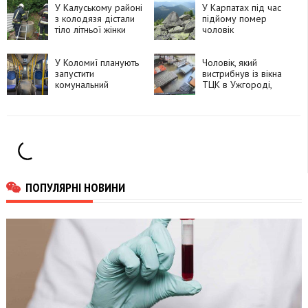
У Калуському районі
У Карпатах під час
з колодязя дістали
підйому помер
тіло літньої жінки
чоловік
У Коломиї планують
Чоловік, який
запустити
вистрибнув із вікна
комунальний
ТЦК в Ужгороді,
транспорт
помер у лікарні
ПОПУЛЯРНІ НОВИНИ