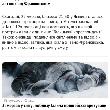
автівок під Франківськом
Сьогодні, 25 червня, близько 21:30 у Ямниці сталась
дорожньо-траспортна пригода. У телеграм-каналі
«Чат 112» очевидці повідомляють, що в аварії
постраждали люди, пише "Галицький кореспондент".
Також очевидці поділилися світлинами та відео. Як
видно з відео, автівка, яка їхала з Івано-Франківська,
раптом виїхала на зустрічну смугу
09.02.2021
13:25
Замерзав у снігу: поблизу Галича поліцейські врятували