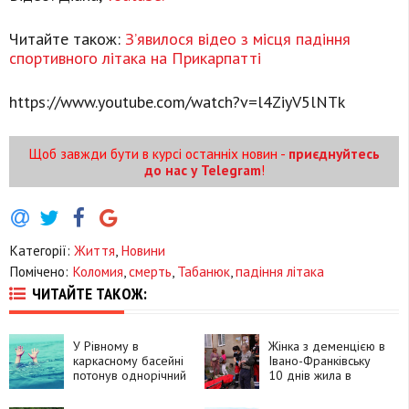
Читайте також:
З’явилося відео з місця падіння
спортивного літака на Прикарпатті
https://www.youtube.com/watch?v=l4ZiyV5lNTk
Щоб завжди бути в курсі останніх новин -
приєднуйтесь
до нас у Telegram
!
Категорії:
Життя
,
Новини
Помічено:
Коломия
,
смерть
,
Табанюк
,
падіння літака
ЧИТАЙТЕ ТАКОЖ:
У Рівному в
Жінка з деменцією в
каркасному басейні
Івано-Франківську
потонув однорічний
10 днів жила в
хлопчик
квартирі з померлим
чоловіком