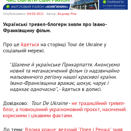
Опубліковано:
04-06-2021
Автор:
Боднар Ріта
Українські тревел-блогери зняли про Івано-
Франківщину фільм.
Про це
йдеться
на сторінці Tour de Ukraine у
соціальній мережі.
"
Шалене й українське Прикарпаття. Анонсуємо
новий та меганасичений фільм із надзвичайно
мальовничого регіону нашої красивої країни.
Івано-Франківщина вражає, шокує, чарує і
надихає одночасно"
, - йдеться в дописі.
Довідково:
Tour De Ukraine
-
не традиційний тревел-
блог, а повноцінний україномовний проєкт, насичений
корисними і цікавими фактами.
До теми:
Вдома краще: ведучий “Орел і Решка” зняв