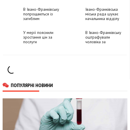
Скрябіна
припарковане авто
В Івано-Франківську
Івано-Франківська
попрощаються із
міська рада шукає
загиблим
начальника відділу
захисником Павлом
культурної спадщини
Конвісаровим
У мерії пояснили
В Івано-Франківську
зростання цін за
оштрафували
послуги
чоловіка за
"Комфортного
неправдивий виклик
Дому"
поліції
ПОПУЛЯРНІ НОВИНИ