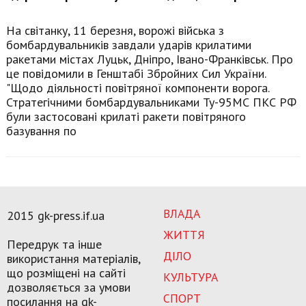
На світанку, 11 березня, ворожі війська з
бомбардувальників завдали ударів крилатими
ракетами містах Луцьк, Дніпро, Івано-Франківськ. Про
це повідомили в Генштабі Збройних Сил України.
"Щодо діяльності повітряної компоненти ворога.
Стратегічними бомбардувальниками Ту-95МС ПКС РФ
були застосовані крилаті ракети повітряного
базування по
ВЛАДА
2015 gk-press.if.ua
ЖИТТЯ
Передрук та інше
ДІЛО
використання матеріалів,
що розміщені на сайті
КУЛЬТУРА
дозволяється за умови
СПОРТ
посилання на gk-