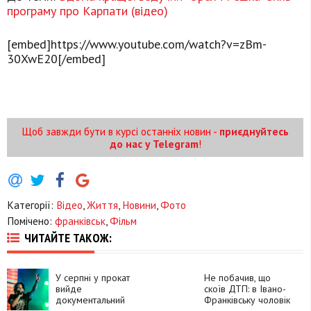
програму про Карпати (відео)
[embed]https://www.youtube.com/watch?v=zBm-
30XwE20[/embed]
Щоб завжди бути в курсі останніх новин -
приєднуйтесь
до нас у Telegram
!
Категорії:
Відео
,
Життя
,
Новини
,
Фото
Помічено:
франківськ
,
Фільм
ЧИТАЙТЕ ТАКОЖ:
У серпні у прокат
Не побачив, що
вийде
скоїв ДТП: в Івано-
документальний
Франківську чоловік
фільм про Кузьму
в'їхав у