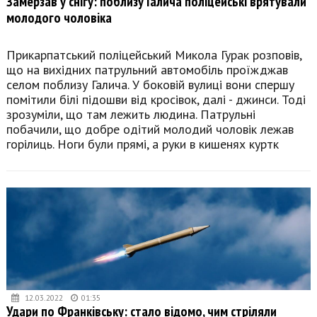
Замерзав у снігу: поблизу Галича поліцейські врятували
молодого чоловіка
Прикарпатський поліцейський Микола Гурак розповів,
що на вихідних патрульний автомобіль проїжджав
селом поблизу Галича. У боковій вулиці вони спершу
помітили білі підошви від кросівок, далі - джинси. Тоді
зрозуміли, що там лежить людина. Патрульні
побачили, що добре одітий молодий чоловік лежав
горілиць. Ноги були прямі, а руки в кишенях куртк
12.03.2022
01:35
Удари по Франківську: стало відомо, чим стріляли