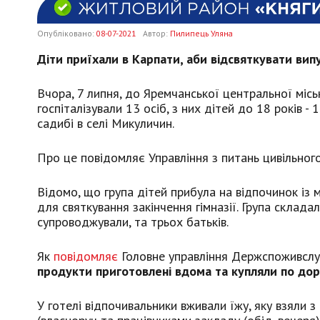
Опубліковано:
08-07-2021
Автор:
Пилипець Уляна
Діти приїхали в Карпати, аби відсвяткувати випус
Вчора, 7 липня, до Яремчанської центральної місь
госпіталізували 13 осіб, з них дітей до 18 років -
садибі в селі Микуличин.
Про це повідомляє Управління з питань цивільного
Відомо, що група дітей прибула на відпочинок із
для святкування закінчення гімназії. Група складал
супроводжували, та трьох батьків.
Як
повідомляє
Головне управління Держспоживслуж
продукти приготовлені вдома та купляли по дор
У готелі відпочивальники вживали їжу, яку взяли з