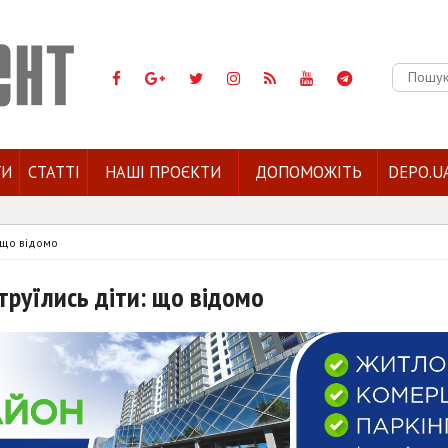
Пошук:
ГИ
СТАТТІ
НАШІ ПРОЄКТИ
ДОПОМОЖІТЬ
DEPO.U
 що відомо
труїлись діти: що відомо