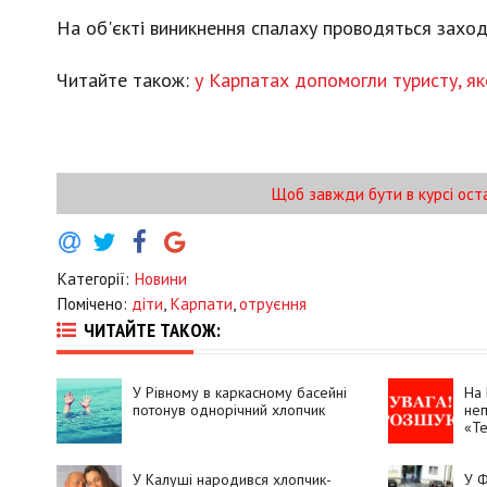
На об'єкті виникнення спалаху проводяться заход
Читайте також:
у Карпатах допомогли туристу, я
Щоб завжди бути в курсі ост
Категорії:
Новини
Помічено:
діти
,
Карпати
,
отруєння
ЧИТАЙТЕ ТАКОЖ:
У Рівному в каркасному басейні
На 
потонув однорічний хлопчик
неп
«Те
У Калуші народився хлопчик-
У Ф