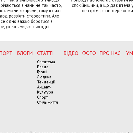
річаються з нами не так часто,
спокійнішими, а що дає втеча у 
истами чи лікарями, тому в них і
центрі міфічне дерево ж
год розвіяти стереотипи. Але
все одно важко боротися з
редженнями, які сьогодні
ПОРТ
БЛОГИ
СТАТТІ
ВІДЕО
ФОТО
ПРО НАС
УМ
Спецтема
Влада
Гроші
Людина
Тенденції
Акценти
Культура
Спорт
Стиль життя