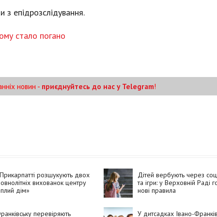
и з епідрозслідування.
кому стало погано
анніх новин -
приєднуйтесь до нас у Telegram
!
Прикарпатті розшукують двох
Дітей вербують через со
овнолітніх вихованок центру
та ігри: у Верховній Раді г
плий дім»
нові правила
ранківську перевіряють
У дитсадках Івано-Франкі