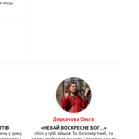
х місць
Деркачова Ольга
ІТІВ
«НЕХАЙ ВОСКРЕСНЕ БОГ…»
еча у дику
«Хоч у гріб зійшов Ти, Безсмертний, та
удрішими і
адову зруйнував ти силу, і воскрес єси як