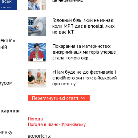
це небезпечно
Головний біль, який не минає:
коли МРТ дає відповіді, яких
не дає КТ
фекція»
Покарання за материнство:
ній
дискримінація матерів уперше
стала темою окр...
«Нам буде не до фестивалів і
спокійного життя»: військовий
бусом
про події у...
Переглянути всі статті >>
 харчові
Погода
Погода в
Івано-Франківську
чинку
вологість: