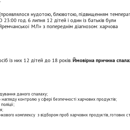
.
 (проявлялося нудотою, блювотою, підвищенням температ
О 23:00 год. 6 липня 12 дітей і один із батьків були
«Яремчанської МЛ» з попереднім діагнозом: харчова
осіб із них 12 дітей до 18 років.
Ймовірна причина спала
ідування даного спалаху;
нагляду контролю у сфері безпечності харчових продуктів;
поліції;
я;
ового комплексу з відбором проб харчових продуктів, готових ст