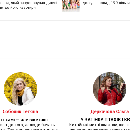
овіка, який запропонував дитині
доступні понад 190 вільни
ти до його квартири
Соболик Тетяна
Деркачова Ольга
ті самі — але вже інші
У ЗАТІНКУ ПТАХІВ І КВ
лива до того, як люди бачать
Китайські митці вважали, що вт
тів. Так, я змирилася з тим, що
природу допомагає ставати м