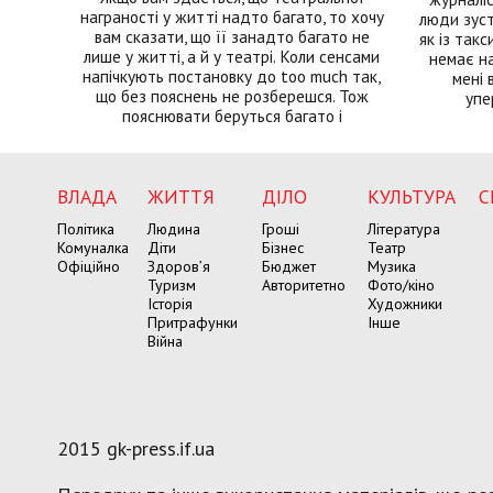
награності у житті надто багато, то хочу
люди зуст
вам сказати, що її занадто багато не
як із такс
лише у житті, а й у театрі. Коли сенсами
немає на
напічкують постановку до too much так,
мені 
що без пояснень не розберешся. Тож
упе
пояснювати беруться багато і
ВЛАДА
ЖИТТЯ
ДІЛО
КУЛЬТУРА
С
Політика
Людина
Гроші
Література
Комуналка
Діти
Бізнес
Театр
Офіційно
Здоров’я
Бюджет
Музика
Туризм
Авторитетно
Фото/кіно
Історія
Художники
Притрафунки
Інше
Війна
2015 gk-press.if.ua