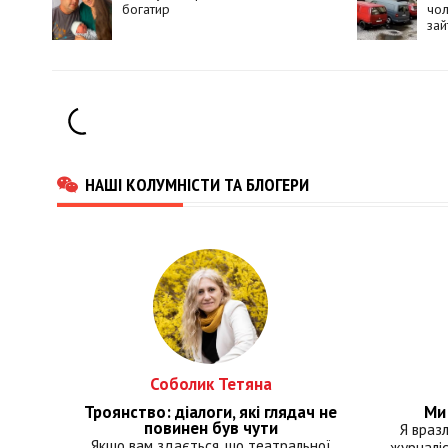
богатир
чол
зай
НАШІ КОЛУМНІСТИ ТА БЛОГЕРИ
Соболик Тетяна
Троянство: діалоги, які глядач не
Ми 
повинен був чути
Я враз
Якщо вам здається, що театральної
журналіс