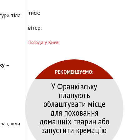
тиск:
ури тіла
вітер:
Погода у Києві
ху –
РЕКОМЕНДУЄМО:
У Франківську
планують
облаштувати місце
для поховання
домашніх тварин або
рав, води
запустити кремацію