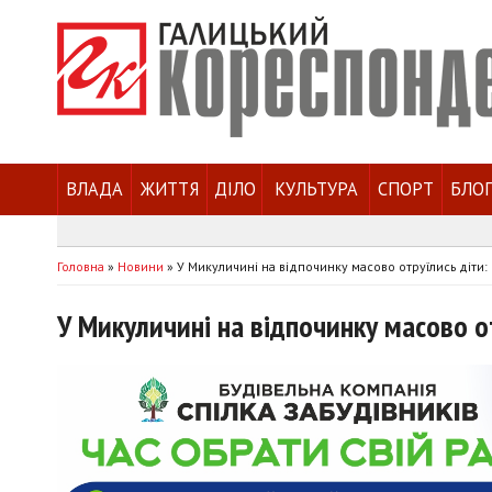
ВЛАДА
ЖИТТЯ
ДІЛО
КУЛЬТУРА
СПОРТ
БЛО
Головна
»
Новини
»
У Микуличині на відпочинку масово отруїлись діти:
У Микуличині на відпочинку масово о