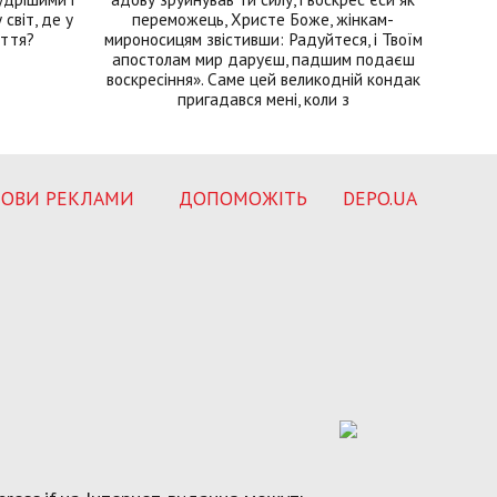
світ, де у
переможець, Христе Боже, жінкам-
иття?
мироносицям звістивши: Радуйтеся, і Твоїм
апостолам мир даруєш, падшим подаєш
воскресіння». Саме цей великодній кондак
пригадався мені, коли з
ОВИ РЕКЛАМИ
ДОПОМОЖІТЬ
DEPO.UA