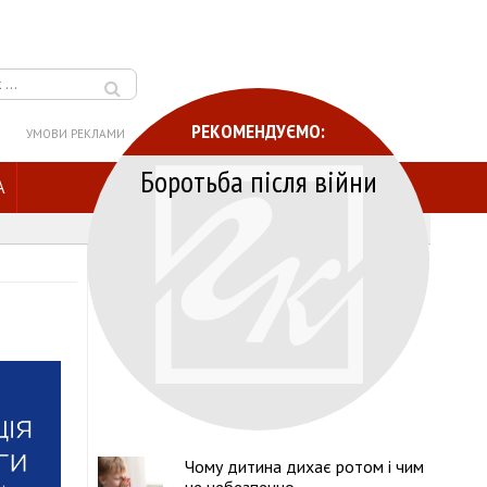
РЕКОМЕНДУЄМО:
УМОВИ РЕКЛАМИ
Боротьба після війни
A
Чому дитина дихає ротом і чим