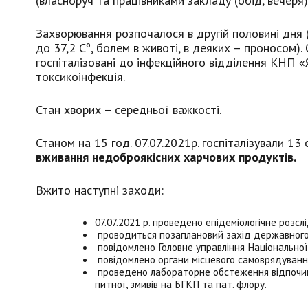
(власноруч та працівниками закладу (обід, вечеря)
Захворювання розпочалося в другій половині дня
до 37,2 Сº, болем в животі, в деяких – проносом). 
госпіталізовані до інфекційного відділення КНП 
токсикоінфекція.
Стан хворих – середньої важкості.
Станом на 15 год. 07.07.2021р. госпіталізували 13 
вживання недоброякісних харчових продуктів.
Вжито наступні заходи:
07.07.2021 р. проведено епідеміологічне розсл
проводиться позаплановий захід державного 
повідомлено Головне управління Національної 
повідомлено органи місцевого самоврядуванн
проведено лабораторне обстеження відпочинк
питної, змивів на БГКП та пат. флору.