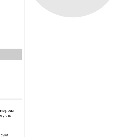
цмережі
отують
вська