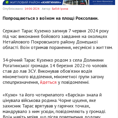
Опубліковано:
14-06-2024
Автор:
Бабій Ірина
Попрощаються з воїном на площі Роксолани.
Сержант Тарас Кузенко загинув 7 червня 2024 року
під час виконання бойового завдання на околицях
Нетайлового Покровського району Донецької
області. Воїн отримав поранення, несумісні з життям.
34-річний Тарас Кузенко родом з села Долиняни
Рогатинської громади. 14 березня 2022-го чоловік
став до лав ЗСУ. Виконував обов’язки водія
мінометного відділення, мінометної групи загону
спецпризначення,
йдеться
у повідомленні.
«Кузю» та його чотирилапого «Барсіка» знала й
цінувала військова родина. Чорне цуценя, яке
захисник Тарас врятував у гарячих точках,
мандрувало з ним усюди, повідомляють у громаді.
Воїн навіть мріяв, що після повернення додому