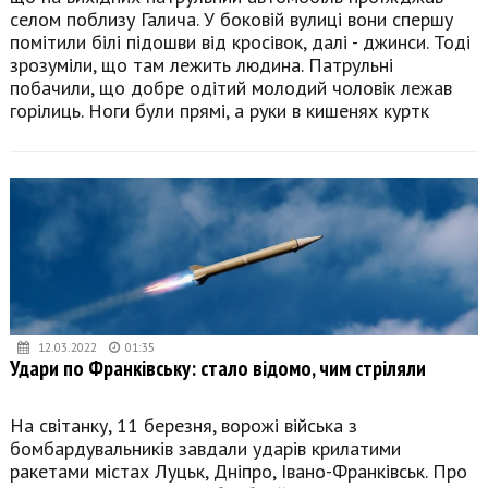
селом поблизу Галича. У боковій вулиці вони спершу
помітили білі підошви від кросівок, далі - джинси. Тоді
зрозуміли, що там лежить людина. Патрульні
побачили, що добре одітий молодий чоловік лежав
горілиць. Ноги були прямі, а руки в кишенях куртк
12.03.2022
01:35
Удари по Франківську: стало відомо, чим стріляли
На світанку, 11 березня, ворожі війська з
бомбардувальників завдали ударів крилатими
ракетами містах Луцьк, Дніпро, Івано-Франківськ. Про