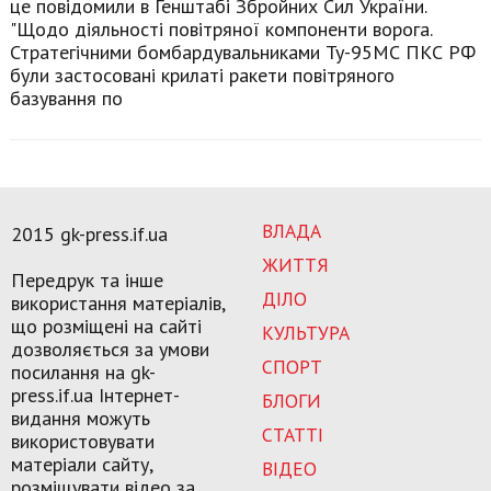
це повідомили в Генштабі Збройних Сил України.
"Щодо діяльності повітряної компоненти ворога.
Стратегічними бомбардувальниками Ту-95МС ПКС РФ
були застосовані крилаті ракети повітряного
базування по
ВЛАДА
2015 gk-press.if.ua
ЖИТТЯ
Передрук та інше
ДІЛО
використання матеріалів,
що розміщені на сайті
КУЛЬТУРА
дозволяється за умови
СПОРТ
посилання на gk-
press.if.ua Інтернет-
БЛОГИ
видання можуть
СТАТТІ
використовувати
матеріали сайту,
ВІДЕО
розміщувати відео за