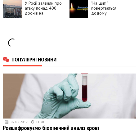
У Росії заявили про
"На щиті"
атаку понад 400
повертається
дронів на
додому
Московську область
прикарпатець
Василь Півторак
ПОПУЛЯРНІ НОВИНИ
02.05.2017
11:30
Розшифровуємо біохімічний аналіз крові