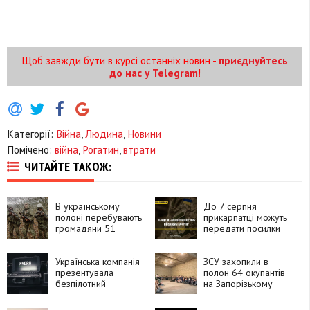
Щоб завжди бути в курсі останніх новин -
приєднуйтесь
до нас у Telegram
!
Категорії:
Війна
,
Людина
,
Новини
Помічено:
війна
,
Рогатин
,
втрати
ЧИТАЙТЕ ТАКОЖ:
В українському
До 7 серпня
полоні перебувають
прикарпатці можуть
громадяни 51
передати посилки
країни, які воювали
для захисників і
за Росію
рідних на фронті
Українська компанія
ЗСУ захопили в
презентувала
полон 64 окупантів
безпілотний
на Запорізькому
комплекс HYDRA
напрямку
«Хижак»