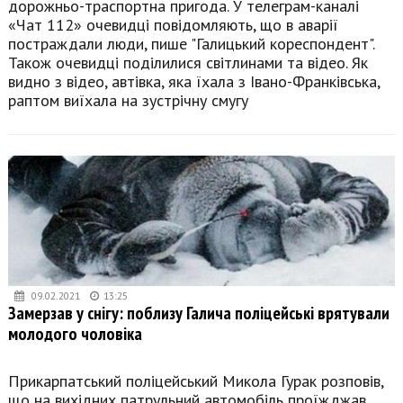
дорожньо-траспортна пригода. У телеграм-каналі
«Чат 112» очевидці повідомляють, що в аварії
постраждали люди, пише "Галицький кореспондент".
Також очевидці поділилися світлинами та відео. Як
видно з відео, автівка, яка їхала з Івано-Франківська,
раптом виїхала на зустрічну смугу
09.02.2021
13:25
Замерзав у снігу: поблизу Галича поліцейські врятували
молодого чоловіка
Прикарпатський поліцейський Микола Гурак розповів,
що на вихідних патрульний автомобіль проїжджав