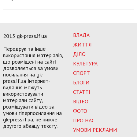
ВЛАДА
2015 gk-press.if.ua
ЖИТТЯ
Передрук та інше
ДІЛО
використання матеріалів,
що розміщені на сайті
КУЛЬТУРА
дозволяється за умови
СПОРТ
посилання на gk-
press.if.ua Інтернет-
БЛОГИ
видання можуть
СТАТТІ
використовувати
матеріали сайту,
ВІДЕО
розміщувати відео за
ФОТО
умови гіперпосилання на
gk-press.if.ua, не нижче
ПРО НАС
другого абзацу тексту.
УМОВИ РЕКЛАМИ