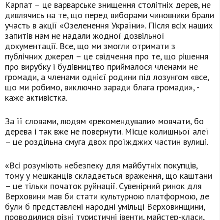
Карпат – це варварське знищення столітніх дерев, не
дивлячись на те, що перед виборами чиновники брали
участь в акції «Озеленення України». Після всіх наших
запитів нам не надали жодної дозвільної
документації. Все, що ми змогли отримати з
публічних джерел – це свідчення про те, що рішення
про вирубку і будівництво приймалося членами не
громади, а членами однієї родини під лозунгом «все,
що ми робимо, виключно заради блага громади», -
каже активістка.
За її словами, людям «рекомендували» мовчати, бо
дерева і так вже не повернути. Місце колишньої алеї
– це роздільна смуга двох проїжджих частин вулиці.
«Всі розуміють небезпеку для майбутніх покупців,
тому у мешканців складається враження, що каштани
– це тільки початок руйнації. Сувенірний ринок для
Верховини мав би стати культурною платформою, де
були б представлені народні умільці Верховинщини,
проводилися різні туристичні івенти, майстер-класи,