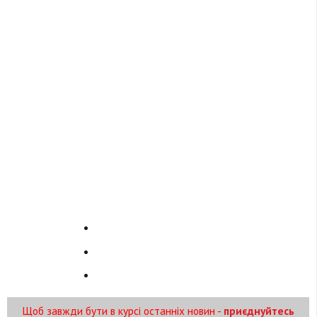
Щоб завжди бути в курсі останніх новин -
приєднуйтесь