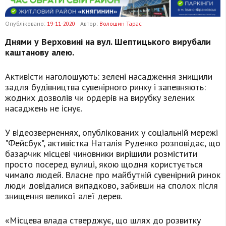
Опубліковано:
19-11-2020
Автор:
Волошин Тарас
Днями у Верховині на вул. Шептицького вирубали
каштанову алею.
Активісти наголошують: зелені насадження знищили
задля будівництва сувенірного ринку і запевняють:
жодних дозволів чи ордерів на вирубку зелених
насаджень не існує.
У відеозверненнях, опублікованих у соціальній мережі
"Фейсбук", активістка Наталія Руденко розповідає, що
базарчик місцеві чиновники вирішили розмістити
просто посеред вулиці, якою щодня користується
чимало людей. Власне про майбутній сувенірний ринок
люди довідалися випадково, забивши на сполох після
знищення великої алеї дерев.
«Місцева влада стверджує, що шлях до розвитку