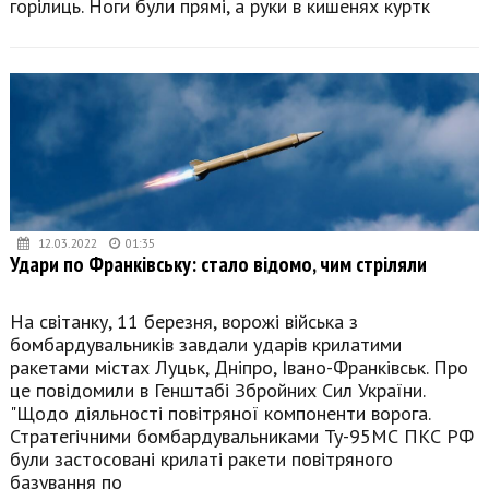
горілиць. Ноги були прямі, а руки в кишенях куртк
12.03.2022
01:35
Удари по Франківську: стало відомо, чим стріляли
На світанку, 11 березня, ворожі війська з
бомбардувальників завдали ударів крилатими
ракетами містах Луцьк, Дніпро, Івано-Франківськ. Про
це повідомили в Генштабі Збройних Сил України.
"Щодо діяльності повітряної компоненти ворога.
Стратегічними бомбардувальниками Ту-95МС ПКС РФ
були застосовані крилаті ракети повітряного
базування по