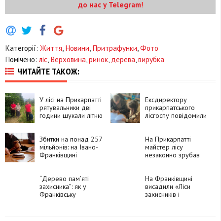
до нас у Telegram
!
Категорії:
Життя
,
Новини
,
Притрафунки
,
Фото
Помічено:
ліс
,
Верховина
,
ринок
,
дерева
,
вирубка
ЧИТАЙТЕ ТАКОЖ:
У лісі на Прикарпатті
Ексдиректору
рятувальники дві
прикарпатського
години шукали літню
лісгоспу повідомили
жінку
про підозру у
зловживанні
Збитки на понад 257
На Прикарпатті
мільйонів: на Івано-
майстер лісу
Франківщині
незаконно зрубав
викрили посадовців,
дерева зі збитками
які незаконно
на 3 мільйони
вирубали
“Дерево памʼяті
гривень
На Франківщині
захисника”: як у
висадили «Ліси
Франківську
захисників і
вшанували полеглих
захисниць України»
на війні бійців
(ФОТО)