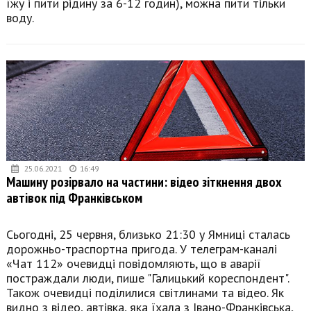
їжу і пити рідину за 6-12 годин), можна пити тільки
воду.
25.06.2021
16:49
Машину розірвало на частини: відео зіткнення двох
автівок під Франківськом
Сьогодні, 25 червня, близько 21:30 у Ямниці сталась
дорожньо-траспортна пригода. У телеграм-каналі
«Чат 112» очевидці повідомляють, що в аварії
постраждали люди, пише "Галицький кореспондент".
Також очевидці поділилися світлинами та відео. Як
видно з відео, автівка, яка їхала з Івано-Франківська,