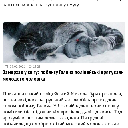
раптом виїхала на зустрічну смугу
09.02.2021
13:25
Замерзав у снігу: поблизу Галича поліцейські врятували
молодого чоловіка
Прикарпатський поліцейський Микола Гурак розповів,
що на вихідних патрульний автомобіль проїжджав
селом поблизу Галича. У боковій вулиці вони спершу
помітили білі підошви від кросівок, далі - джинси. Тоді
зрозуміли, що там лежить людина. Патрульні
побачили, що добре одітий молодий чоловік лежав