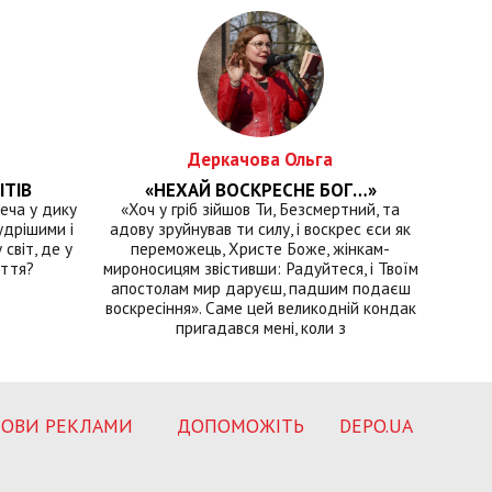
Деркачова Ольга
ІТІВ
«НЕХАЙ ВОСКРЕСНЕ БОГ…»
еча у дику
«Хоч у гріб зійшов Ти, Безсмертний, та
удрішими і
адову зруйнував ти силу, і воскрес єси як
світ, де у
переможець, Христе Боже, жінкам-
иття?
мироносицям звістивши: Радуйтеся, і Твоїм
апостолам мир даруєш, падшим подаєш
воскресіння». Саме цей великодній кондак
пригадався мені, коли з
ОВИ РЕКЛАМИ
ДОПОМОЖІТЬ
DEPO.UA