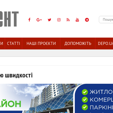
Пошук:
ГИ
СТАТТІ
НАШІ ПРОЄКТИ
ДОПОМОЖІТЬ
DEPO.U
лю швидкості