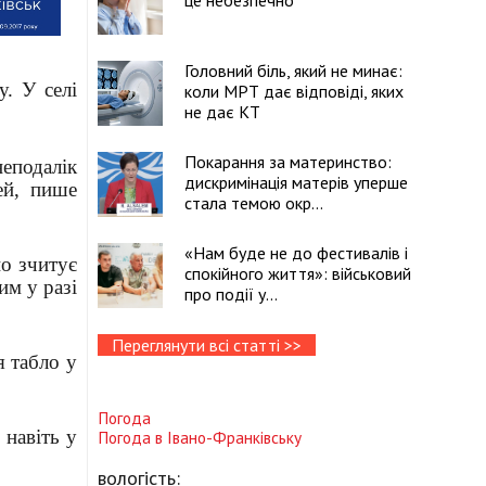
це небезпечно
Головний біль, який не минає:
. У селі
коли МРТ дає відповіді, яких
не дає КТ
Покарання за материнство:
еподалік
дискримінація матерів уперше
ей, пише
стала темою окр...
«Нам буде не до фестивалів і
но зчитує
спокійного життя»: військовий
им у разі
про події у...
Переглянути всі статті >>
я табло у
Погода
 навіть у
Погода в
Івано-Франківську
вологість: