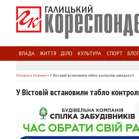
ВЛАДА
ЖИТТЯ
ДІЛО
КУЛЬТУРА
СПОРТ
БЛО
Головна
»
Новини
»
У Вістовій встановили табло контролю швидкості
У Вістовій встановили табло контро