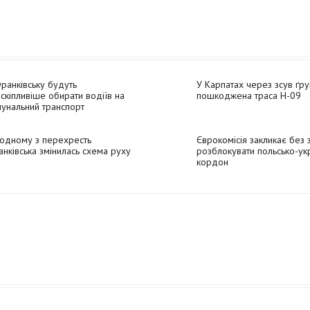
ранківську будуть
У Карпатах через зсув ґру
скіпливіше обирати водіїв на
пошкоджена траса Н-09
унальний транспорт
одному з перехресть
Єврокомісія закликає без 
нківська змінилась схема руху
розблокувати польсько-ук
кордон