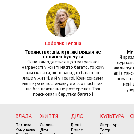
Соболик Тетяна
Троянство: діалоги, які глядач не
Ми 
повинен був чути
Я враз
Якщо вам здається, що театральної
журналіс
награності у житті надто багато, то хочу
люди зуст
вам сказати, що її занадто багато не
як із такс
лише у житті, а й у театрі. Коли сенсами
немає на
напічкують постановку до too much так,
мені 
що без пояснень не розберешся. Тож
упе
пояснювати беруться багато і
ВЛАДА
ЖИТТЯ
ДІЛО
КУЛЬТУРА
С
Політика
Людина
Гроші
Література
Комуналка
Діти
Бізнес
Театр