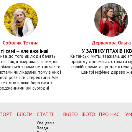
Соболик Тетяна
Деркачова Ольга
ті самі — але вже інші
У ЗАТІНКУ ПТАХІВ І КВ
лива до того, як люди бачать
Китайські митці вважали, що вт
тів. Так, я змирилася з тим, що
природу допомагає ставати м
річаються з нами не так часто,
спокійнішими, а що дає втеча у 
истами чи лікарями, тому в них і
центрі міфічне дерево ж
год розвіяти стереотипи. Але
все одно важко боротися з
редженнями, які сьогодні
ПОРТ
БЛОГИ
СТАТТІ
ВІДЕО
ФОТО
ПРО НАС
УМ
Спецтема
Влада