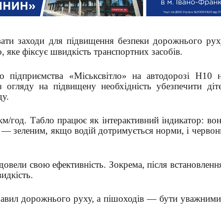
ати заходи для підвищення безпеки дорожнього руху
, яке фіксує швидкість транспортних засобів.
о підприємства «Міськсвітло» на автодорозі Н10 н
 огляду на підвищену необхідність убезпечити діт
у.
км/год. Табло працює як інтерактивний індикатор: во
м — зеленим, якщо водій дотримується норми, і червон
довели свою ефективність. Зокрема, після встановленн
идкість.
равил дорожнього руху, а пішоходів — бути уважними