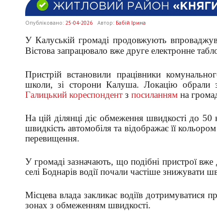
Опубліковано:
25-04-2026
Автор:
Бабій Ірина
У Калуській громаді продовжують впроваджув
Вістова запрацювало вже друге електронне табло
Пристрій встановили працівники комунальног
школи, зі сторони Калуша. Локацію обрали з
Галицький кореспондент
з
посиланням
на громад
На цій ділянці діє обмеження швидкості до 50 
швидкість автомобіля та відображає її кольоро
перевищення.
У громаді зазначають, що подібні пристрої вже 
селі Боднарів водії почали частіше знижувати шв
Місцева влада закликає водіїв дотримуватися п
зонах з обмеженням швидкості.