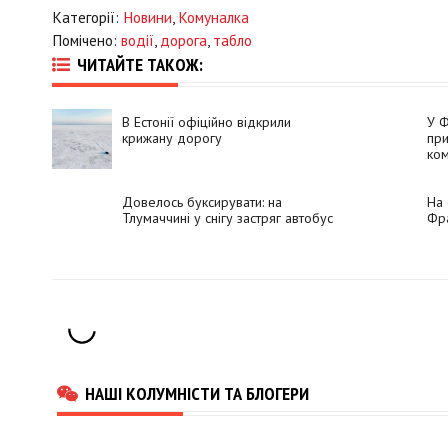
Категорії:
Новини
,
Комуналка
Помічено:
водії
,
дорога
,
табло
ЧИТАЙТЕ ТАКОЖ:
В Естонії офіційно відкрили
У Ф
крижану дорогу
при
ком
Довелось буксирувати: на
На 
Тлумаччині у снігу застряг автобус
Фра
НАШІ КОЛУМНІСТИ ТА БЛОГЕРИ