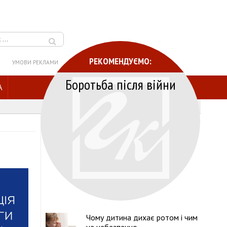
РЕКОМЕНДУЄМО:
УМОВИ РЕКЛАМИ
Боротьба після війни
A
Чому дитина дихає ротом і чим