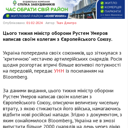
Опубліковано:
01-02-2024
Автор:
Ткач Дмитро
Цього тижня міністр оборони Рустем Умеров
написав своїм колегам з Європейського Союзу.
Україна попередила своїх союзників, що зіткнулася з
"критичною" нестачею артилерійських снарядів. Росія
щодня розгортає втричі більше вогневої потужності
на передовій, передає
УНН
із посиланням на
Bloomberg.
За даними видання, цього тижня міністр оборони
Рустем Умеров написав своїм колегам з
Європейського Союзу, описуючи величезну чисельну
втрату, з якою стикаються його війська, намагаючись
відбити нові російські напади. Згідно з документом, з
яким ознайомилося Bloomberg, Україна не в змозі
випустити більше 2000 снарядів на день через лінію