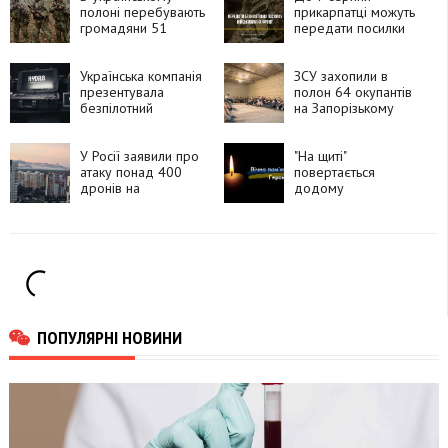
полоні перебувають
прикарпатці можуть
громадяни 51
передати посилки
країни, які воювали
для захисників і
за Росію
рідних на фронті
Українська компанія
ЗСУ захопили в
презентувала
полон 64 окупантів
безпілотний
на Запорізькому
комплекс HYDRA
напрямку
«Хижак»
У Росії заявили про
"На щиті"
атаку понад 400
повертається
дронів на
додому
Московську область
прикарпатець
Василь Півторак
ПОПУЛЯРНІ НОВИНИ