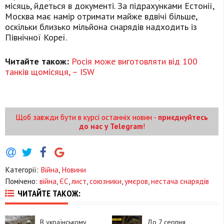
місяць, йдеться в документі. За підрахунками Естонії,
Москва має намір отримати майже вдвічі більше,
оскільки близько мільйона снарядів надходить із
Північної Кореї.
Читайте також:
Росія може виготовляти від 100
танків щомісяця, – ISW
Щоб завжди бути в курсі останніх новин -
приєднуйтесь
до нас у Telegram
!
Категорії:
Війна
,
Новини
Помічено:
війна
,
ЄС
,
лист
,
союзники
,
умєров
,
нестача снарядів
ЧИТАЙТЕ ТАКОЖ:
В українському
До 7 серпня