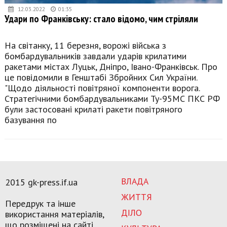
12.03.2022
01:35
Удари по Франківську: стало відомо, чим стріляли
На світанку, 11 березня, ворожі війська з
бомбардувальників завдали ударів крилатими
ракетами містах Луцьк, Дніпро, Івано-Франківськ. Про
це повідомили в Генштабі Збройних Сил України.
"Щодо діяльності повітряної компоненти ворога.
Стратегічними бомбардувальниками Ту-95МС ПКС РФ
були застосовані крилаті ракети повітряного
базування по
ВЛАДА
2015 gk-press.if.ua
ЖИТТЯ
Передрук та інше
ДІЛО
використання матеріалів,
що розміщені на сайті