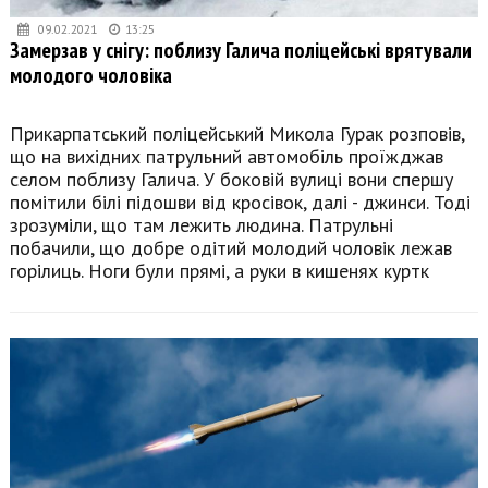
09.02.2021
13:25
Замерзав у снігу: поблизу Галича поліцейські врятували
молодого чоловіка
Прикарпатський поліцейський Микола Гурак розповів,
що на вихідних патрульний автомобіль проїжджав
селом поблизу Галича. У боковій вулиці вони спершу
помітили білі підошви від кросівок, далі - джинси. Тоді
зрозуміли, що там лежить людина. Патрульні
побачили, що добре одітий молодий чоловік лежав
горілиць. Ноги були прямі, а руки в кишенях куртк