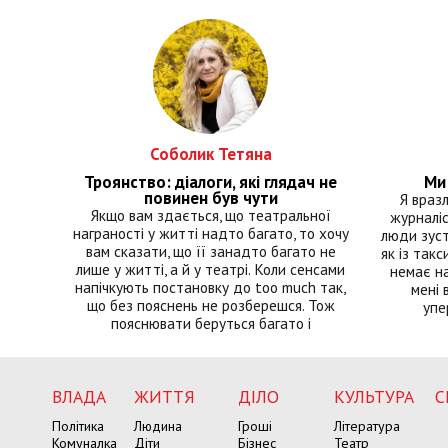
Соболик Тетяна
Троянство: діалоги, які глядач не
Ми 
повинен був чути
Я враз
Якщо вам здається, що театральної
журналіс
награності у житті надто багато, то хочу
люди зуст
вам сказати, що її занадто багато не
як із такс
лише у житті, а й у театрі. Коли сенсами
немає на
напічкують постановку до too much так,
мені 
що без пояснень не розберешся. Тож
упе
пояснювати беруться багато і
ВЛАДА
ЖИТТЯ
ДІЛО
КУЛЬТУРА
С
Політика
Людина
Гроші
Література
Комуналка
Діти
Бізнес
Театр