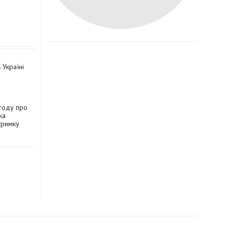
 Україні
угоду про
ка
тримку