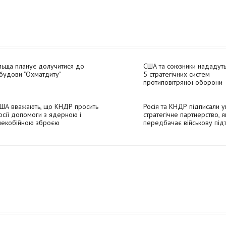
ьща планує долучитися до
США та союзники нададуть
будови "Охматдиту"
5 стратегічних систем
протиповітряної оборони
ША вважають, що КНДР просить
Росія та КНДР підписали 
осії допомоги з ядерною і
стратегічне партнерство, я
лекобійною зброєю
передбачає військову під