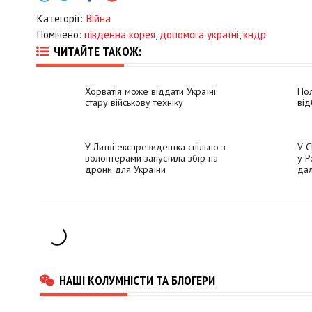
Категорії:
Війна
Помічено:
південна корея
,
допомога україні
,
кндр
ЧИТАЙТЕ ТАКОЖ:
Хорватія може віддати Україні
Пол
стару військову техніку
від
У Литві експрезидентка спільно з
У С
волонтерами запустила збір на
у Р
дрони для України
да
НАШІ КОЛУМНІСТИ ТА БЛОГЕРИ