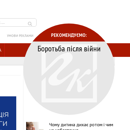
РЕКОМЕНДУЄМО:
УМОВИ РЕКЛАМИ
Боротьба після війни
A
Чому дитина дихає ротом і чим