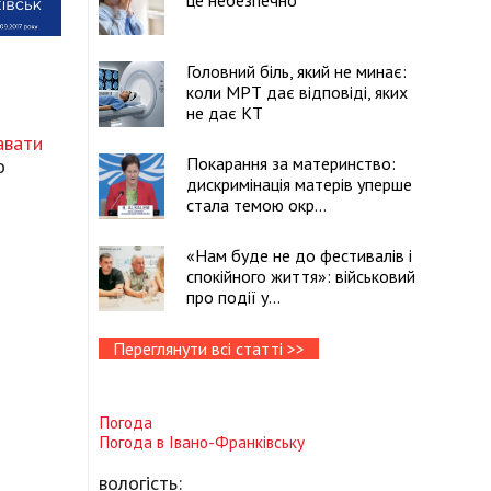
це небезпечно
Головний біль, який не минає:
коли МРТ дає відповіді, яких
не дає КТ
авати
Покарання за материнство:
о
дискримінація матерів уперше
стала темою окр...
«Нам буде не до фестивалів і
спокійного життя»: військовий
про події у...
Переглянути всі статті >>
Погода
Погода в
Івано-Франківську
вологість: