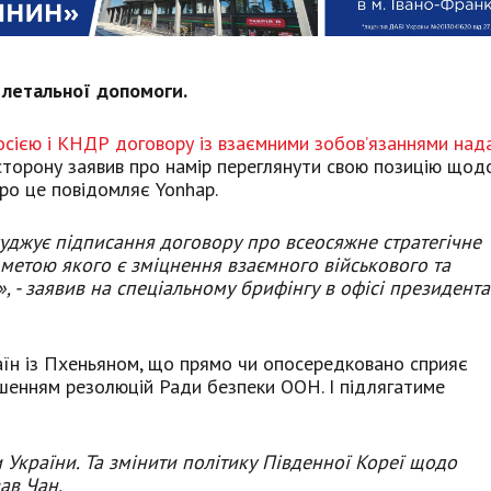
 летальної допомоги.
осією і КНДР договору із взаємними зобов’язаннями над
 сторону заявив про намір переглянути свою позицію щод
про це повідомляє Yonhap.
суджує підписання договору про всеосяжне стратегічне
 метою якого є зміцнення взаємного військового та
, - заявив на спеціальному брифінгу в офісі президента
раїн із Пхеньяном, що прямо чи опосередковано сприяє
ушенням резолюцій Ради безпеки ООН. І підлягатиме
України. Та змінити політику Південної Кореї щодо
ав Чан.