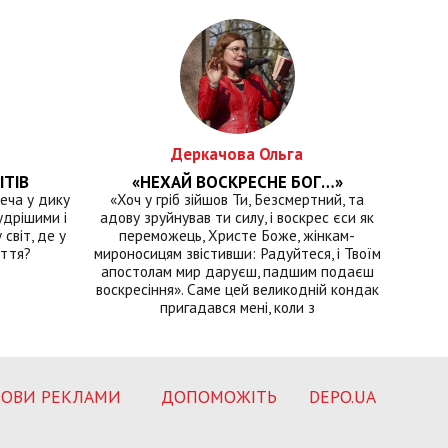
Деркачова Ольга
ІТІВ
«НЕХАЙ ВОСКРЕСНЕ БОГ…»
еча у дику
«Хоч у гріб зійшов Ти, Безсмертний, та
удрішими і
адову зруйнував ти силу, і воскрес єси як
світ, де у
переможець, Христе Боже, жінкам-
иття?
мироносицям звістивши: Радуйтеся, і Твоїм
апостолам мир даруєш, падшим подаєш
воскресіння». Саме цей великодній кондак
пригадався мені, коли з
ОВИ РЕКЛАМИ
ДОПОМОЖІТЬ
DEPO.UA