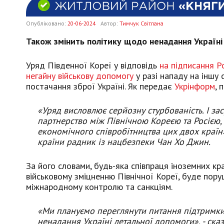
Опубліковано:
20-06-2024
Автор:
Тимчук Світлана
Також змінить політику щодо ненадання Україні
Уряд Південної Кореї у відповідь
на підписання Р
негайну військову допомогу
у разі нападу на іншу
постачання зброї Україні. Як передає
Укрінформ
, 
«Уряд висловлює серйозну стурбованість. І за
партнерство між Північною Кореєю та Росією,
економічного співробітництва цих двох країн»
країни радник із нацбезпеки Чан Хо Джин.
За його словами, будь-яка співпраця іноземних к
військовому зміцненню Північної Кореї, буде пор
міжнародному контролю та санкціям.
«Ми плануємо переглянути питання підтримки 
ненадання Україні летальної допомоги», - сказ