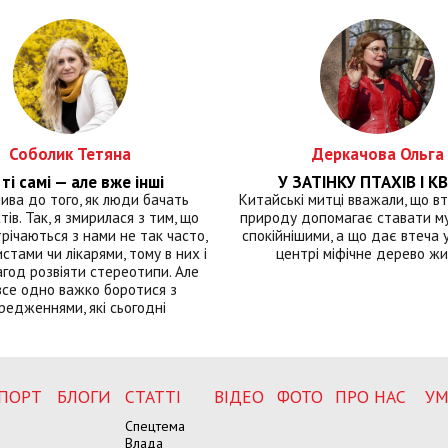
Соболик Тетяна
Деркачова Ольга
ті самі — але вже інші
У ЗАТІНКУ ПТАХІВ І КВ
лива до того, як люди бачать
Китайські митці вважали, що вт
тів. Так, я змирилася з тим, що
природу допомагає ставати м
річаються з нами не так часто,
спокійнішими, а що дає втеча у 
истами чи лікарями, тому в них і
центрі міфічне дерево ж
год розвіяти стереотипи. Але
все одно важко боротися з
редженнями, які сьогодні
ПОРТ
БЛОГИ
СТАТТІ
ВІДЕО
ФОТО
ПРО НАС
УМ
Спецтема
Влада