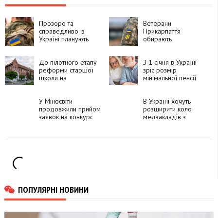
Прозоро та
Ветерани
справедливо: в
Прикарпаття
Україні планують
обирають
провести аудит ТЦК
представника до
та поліції для
Ради ветеранів при
можливої ротації на
До пілотного етапу
Міністерстві
З 1 січня в Україні
фронт
реформи старшої
зріс розмір
школи на
мінімальної пенсії
Прикарпатті увійшли
шість ліцеїв
У Міносвіти
В Україні хочуть
продовжили прийом
розширити коло
заявок на конкурс
медзакладів з
науково-технічних
практичної
розробок за
підготовки інтернів
держзамовленням
ПОПУЛЯРНІ НОВИНИ