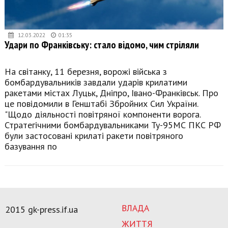
12.03.2022
01:35
Удари по Франківську: стало відомо, чим стріляли
На світанку, 11 березня, ворожі війська з
бомбардувальників завдали ударів крилатими
ракетами містах Луцьк, Дніпро, Івано-Франківськ. Про
це повідомили в Генштабі Збройних Сил України.
"Щодо діяльності повітряної компоненти ворога.
Стратегічними бомбардувальниками Ту-95МС ПКС РФ
були застосовані крилаті ракети повітряного
базування по
ВЛАДА
2015 gk-press.if.ua
ЖИТТЯ