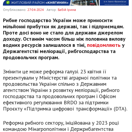
Опубліковано:
27-04-2024
Автор:
Бабій Ірина
Рибне господарство України може приносити
мільйонні прибутки як державі, так і підприємцям.
Проте досі воно не стало для держави джерелом
доходу. Останнім часом більш ніж половина вилову
водних ресурсів залишалося в тіні,
повідомляють
у
Держагентстві меліорації, рибгосподарства та
продовольчих програм.
Змінити це може реформа галузі. 23 квітня її
презентували у Міністерстві аграрної політики та
продовольства України спільно з Державним
агентством України з розвитку меліорації, рибного
господарства та продовольчих програм і Офісом
ефективного регулювання BRDO за підтримки
Проєкту «Підтримка цифрової трансформації» (DTA).
Реформа рибного сектору, ініційована у 2023 році
командою Мінагрополітики і Держрибагентства