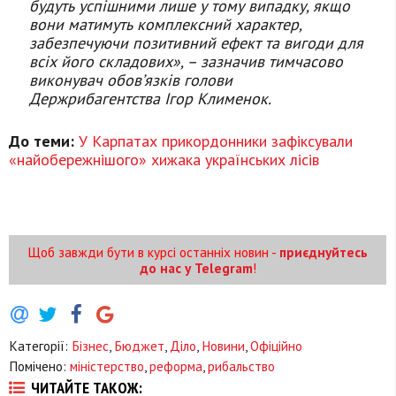
будуть успішними лише у тому випадку, якщо
вони матимуть комплексний характер,
забезпечуючи позитивний ефект та вигоди для
всіх його складових», – зазначив тимчасово
виконувач обов’язків голови
Держрибагентства Ігор Клименок.
До теми:
У Карпатах прикордонники зафіксували
«найобережнішого» хижака українських лісів
Щоб завжди бути в курсі останніх новин -
приєднуйтесь
до нас у Telegram
!
Категорії:
Бізнес
,
Бюджет
,
Діло
,
Новини
,
Офіційно
Помічено:
міністерство
,
реформа
,
рибальство
ЧИТАЙТЕ ТАКОЖ: