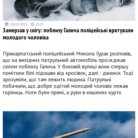
09.02.2021
13:25
Замерзав у снігу: поблизу Галича поліцейські врятували
молодого чоловіка
Прикарпатський поліцейський Микола Гурак розповів,
що на вихідних патрульний автомобіль проїжджав
селом поблизу Галича. У боковій вулиці вони спершу
помітили білі підошви від кросівок, далі - джинси. Тоді
зрозуміли, що там лежить людина. Патрульні
побачили, що добре одітий молодий чоловік лежав
горілиць. Ноги були прямі, а руки в кишенях куртк