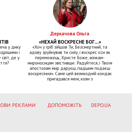
Деркачова Ольга
ІТІВ
«НЕХАЙ ВОСКРЕСНЕ БОГ…»
еча у дику
«Хоч у гріб зійшов Ти, Безсмертний, та
удрішими і
адову зруйнував ти силу, і воскрес єси як
світ, де у
переможець, Христе Боже, жінкам-
иття?
мироносицям звістивши: Радуйтеся, і Твоїм
апостолам мир даруєш, падшим подаєш
воскресіння». Саме цей великодній кондак
пригадався мені, коли з
ОВИ РЕКЛАМИ
ДОПОМОЖІТЬ
DEPO.UA