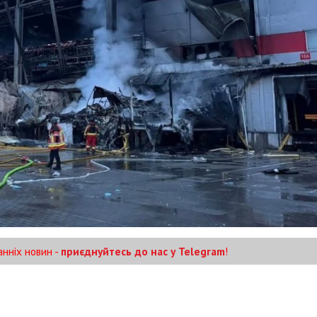
анніх новин -
приєднуйтесь до нас у Telegram
!