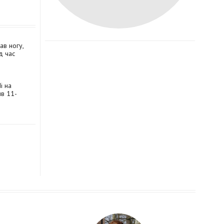
ав ногу,
д час
i на
в 11-