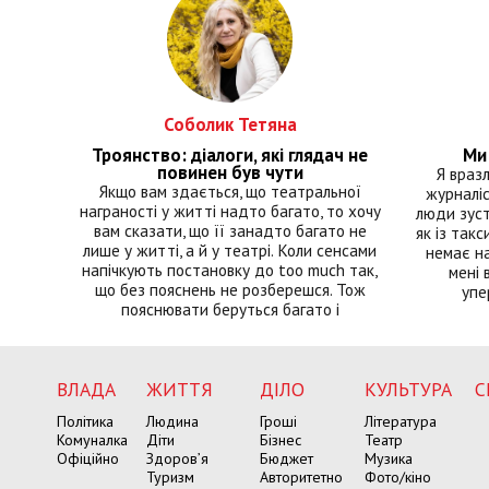
Соболик Тетяна
Троянство: діалоги, які глядач не
Ми 
повинен був чути
Я враз
Якщо вам здається, що театральної
журналіс
награності у житті надто багато, то хочу
люди зуст
вам сказати, що її занадто багато не
як із такс
лише у житті, а й у театрі. Коли сенсами
немає на
напічкують постановку до too much так,
мені 
що без пояснень не розберешся. Тож
упе
пояснювати беруться багато і
ВЛАДА
ЖИТТЯ
ДІЛО
КУЛЬТУРА
С
Політика
Людина
Гроші
Література
Комуналка
Діти
Бізнес
Театр
Офіційно
Здоров’я
Бюджет
Музика
Туризм
Авторитетно
Фото/кіно