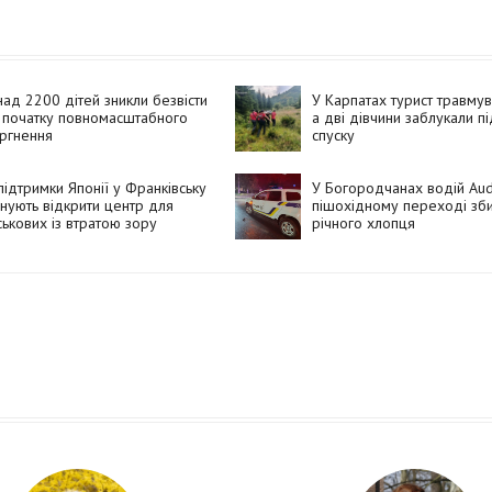
ад 2200 дітей зникли безвісти
У Карпатах турист травмув
 початку повномасштабного
а дві дівчини заблукали пі
ргнення
спуску
підтримки Японії у Франківську
У Богородчанах водій Aud
нують відкрити центр для
пішохідному переході зби
ськових із втратою зору
річного хлопця