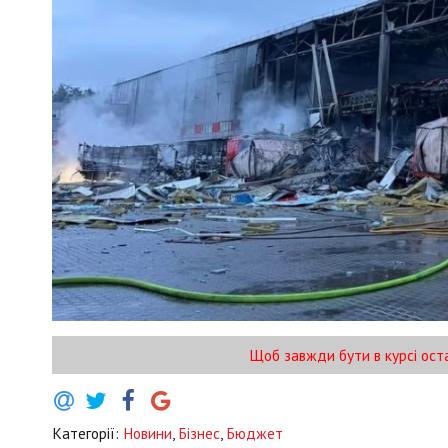
Щоб завжди бути в курсі ост
Категорії:
Новини
,
Бізнес
,
Бюджет