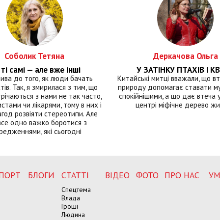
Соболик Тетяна
Деркачова Ольга
ті самі — але вже інші
У ЗАТІНКУ ПТАХІВ І КВ
лива до того, як люди бачать
Китайські митці вважали, що вт
тів. Так, я змирилася з тим, що
природу допомагає ставати м
річаються з нами не так часто,
спокійнішими, а що дає втеча у 
истами чи лікарями, тому в них і
центрі міфічне дерево ж
год розвіяти стереотипи. Але
все одно важко боротися з
редженнями, які сьогодні
ПОРТ
БЛОГИ
СТАТТІ
ВІДЕО
ФОТО
ПРО НАС
УМ
Спецтема
Влада
Гроші
Людина