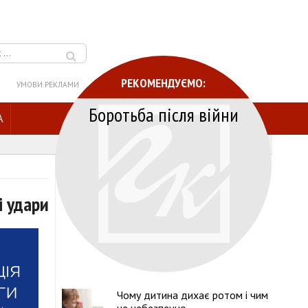
РЕКОМЕНДУЄМО:
УМОВИ РЕКЛАМИ
Боротьба після війни
A
і удари
Чому дитина дихає ротом і чим