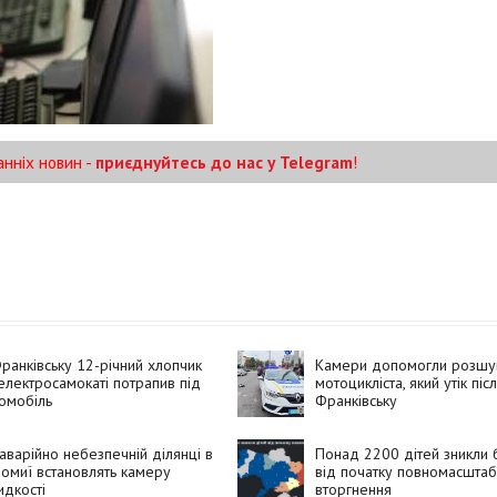
анніх новин -
приєднуйтесь до нас у Telegram
!
ранківську 12-річний хлопчик
Камери допомогли розшу
електросамокаті потрапив під
мотоцикліста, який утік пі
омобіль
Франківську
аварійно небезпечній ділянці в
Понад 2200 дітей зникли 
омиї встановлять камеру
від початку повномасшта
дкості
вторгнення