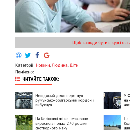
Щоб завжди бути в курсі ост
Категорії:
Новини
,
Людина
,
Діти
Помічено:
ЧИТАЙТЕ ТАКОЖ:
Невідомий дрон перетнув
У Ф
румунсько-болгарський кордон і
на 
вибухнув
авт
На Косівщині жінка незаконно
На 
виростила понад 270 рослин
Кол
снотворного маку
шви