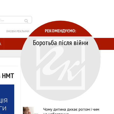
РЕКОМЕНДУЄМО:
УМОВИ РЕКЛАМИ
Боротьба після війни
A
з НМТ
Чому дитина дихає ротом і чим