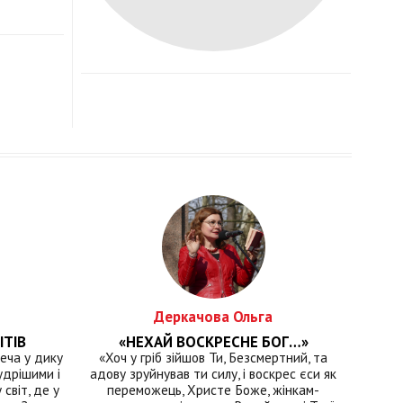
Деркачова Ольга
ІТІВ
«НЕХАЙ ВОСКРЕСНЕ БОГ…»
еча у дику
«Хоч у гріб зійшов Ти, Безсмертний, та
удрішими і
адову зруйнував ти силу, і воскрес єси як
світ, де у
переможець, Христе Боже, жінкам-