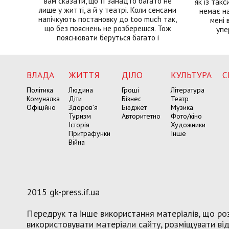
вам сказати, що її занадто багато не
як із такс
лише у житті, а й у театрі. Коли сенсами
немає на
напічкують постановку до too much так,
мені 
що без пояснень не розберешся. Тож
упе
пояснювати беруться багато і
ВЛАДА
ЖИТТЯ
ДІЛО
КУЛЬТУРА
С
Політика
Людина
Гроші
Література
Комуналка
Діти
Бізнес
Театр
Офіційно
Здоров’я
Бюджет
Музика
Туризм
Авторитетно
Фото/кіно
Історія
Художники
Притрафунки
Інше
Війна
2015 gk-press.if.ua
Передрук та інше використання матеріалів, що роз
використовувати матеріали сайту, розміщувати віде