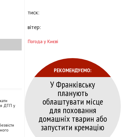
тиск:
вітер:
Погода у Києві
РЕКОМЕНДУЄМО:
У Франківську
планують
облаштувати місце
кати
сля ДТП у
для поховання
домашніх тварин або
запустити кремацію
безвісти
бного