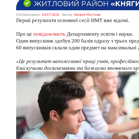
Опубліковано:
04-07-2026
Автор:
Наталя Мостова
Перші результати основної сесії НМТ вже відомі.
Про це
повідомляють
Департаменту освіти і науки.
Один випускник здобув 200 балів одразу з трьох пред
60 випускників склали один предмет на максимальні 2
«Це результат наполегливої праці учнів, професійнос
блискучими досягненнями та бажаємо впевненого крок