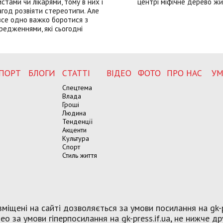
истами чи лікарями, тому в них і
центрі міфічне дерево ж
год розвіяти стереотипи. Але
все одно важко боротися з
редженнями, які сьогодні
ПОРТ
БЛОГИ
СТАТТІ
ВІДЕО
ФОТО
ПРО НАС
УМ
Спецтема
Влада
Гроші
Людина
Тенденції
Акценти
Культура
Спорт
Стиль життя
міщені на сайті дозволяється за умови посилання на gk-p
о за умови гіперпосилання на gk-press.if.ua, не нижче др