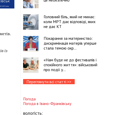
це небезпечно
Головний біль, який не минає:
коли МРТ дає відповіді, яких
не дає КТ
метів.
Покарання за материнство:
дискримінація матерів уперше
стала темою окр...
в із
«Нам буде не до фестивалів і
спокійного життя»: військовий
про події у...
Переглянути всі статті >>
Погода
Погода в
Івано-Франківську
вологість: