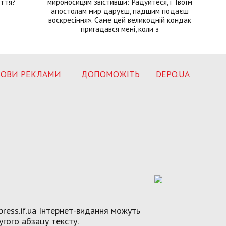
иття?
мироносицям звістивши: Радуйтеся, і Твоїм
апостолам мир даруєш, падшим подаєш
воскресіння». Саме цей великодній кондак
пригадався мені, коли з
ОВИ РЕКЛАМИ
ДОПОМОЖІТЬ
DEPO.UA
ress.if.ua Інтернет-видання можуть
угого абзацу тексту.