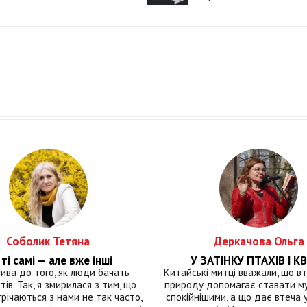
Соболик Тетяна
Деркачова Ольга
ті самі — але вже інші
У ЗАТІНКУ ПТАХІВ І КВ
лива до того, як люди бачать
Китайські митці вважали, що вт
тів. Так, я змирилася з тим, що
природу допомагає ставати м
річаються з нами не так часто,
спокійнішими, а що дає втеча у 