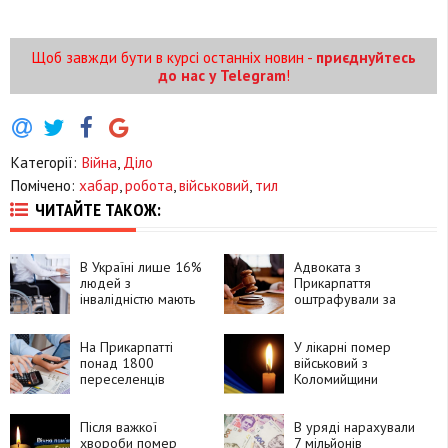
Щоб завжди бути в курсі останніх новин -
приєднуйтесь
до нас у Telegram
!
Категорії:
Війна
,
Діло
Помічено:
хабар
,
робота
,
військовий
,
тил
ЧИТАЙТЕ ТАКОЖ:
В Україні лише 16%
Адвоката з
людей з
Прикарпаття
інвалідністю мають
оштрафували за
роботу
зловживання
впливом
На Прикарпатті
У лікарні помер
понад 1800
військовий з
переселенців
Коломийщини
знайшли роботу
Руслан Івасютин
завдяки державній
програмі
Після важкої
В уряді нарахували
хвороби помер
7 мільйонів