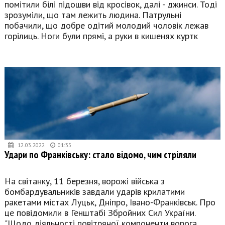
помітили білі підошви від кросівок, далі - джинси. Тоді
зрозуміли, що там лежить людина. Патрульні
побачили, що добре одітий молодий чоловік лежав
горілиць. Ноги були прямі, а руки в кишенях куртк
12.03.2022
01:35
Удари по Франківську: стало відомо, чим стріляли
На світанку, 11 березня, ворожі війська з
бомбардувальників завдали ударів крилатими
ракетами містах Луцьк, Дніпро, Івано-Франківськ. Про
це повідомили в Генштабі Збройних Сил України.
"Щодо діяльності повітряної компоненти ворога.