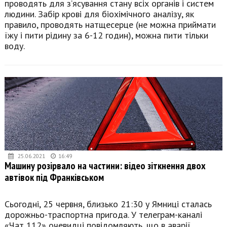
проводять для з’ясування стану всіх органів і систем
людини. Забір крові для біохімічного аналізу, як
правило, проводять натщесерце (не можна приймати
їжу і пити рідину за 6-12 годин), можна пити тільки
воду.
25.06.2021
16:49
Машину розірвало на частини: відео зіткнення двох
автівок під Франківськом
Сьогодні, 25 червня, близько 21:30 у Ямниці сталась
дорожньо-траспортна пригода. У телеграм-каналі
«Чат 112» очевидці повідомляють, що в аварії