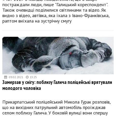
постраждали люди, пише "Галицький кореспондент".
Також очевидці поділилися світлинами та відео. Як
видно з відео, автівка, яка їхала з Івано-Франківська,
раптом виїхала на зустрічну смугу
09.02.2021
13:25
Замерзав у снігу: поблизу Галича поліцейські врятували
молодого чоловіка
Прикарпатський поліцейський Микола Гурак розповів,
що на вихідних патрульний автомобіль проїжджав
селом поблизу Галича. У боковій вулиці вони спершу