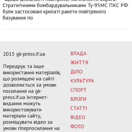
Стратегічними бомбардувальниками Ту-95МС ПКС РФ
були застосовані крилаті ракети повітряного
базування по
ВЛАДА
2015 gk-press.if.ua
ЖИТТЯ
Передрук та інше
ДІЛО
використання матеріалів,
що розміщені на сайті
КУЛЬТУРА
дозволяється за умови
СПОРТ
посилання на gk-
press.if.ua Інтернет-
БЛОГИ
видання можуть
СТАТТІ
використовувати
матеріали сайту,
ВІДЕО
розміщувати відео за
ФОТО
умови гіперпосилання на