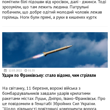
помітили білі підошви від кросівок, далі - джинси. Тоді
зрозуміли, що там лежить людина. Патрульні
побачили, що добре одітий молодий чоловік лежав
горілиць. Ноги були прямі, а руки в кишенях куртк
12.03.2022
01:35
Удари по Франківську: стало відомо, чим стріляли
На світанку, 11 березня, ворожі війська з
бомбардувальників завдали ударів крилатими
ракетами містах Луцьк, Дніпро, Івано-Франківськ. Про
це повідомили в Генштабі Збройних Сил України.
"Щодо діяльності повітряної компоненти ворога.