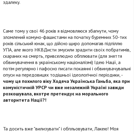
здалеку.
Саме тому у свої 46 років я відмовляюся збагнути, чому
зломлений комуно-фашистами на початку буремних 50-тих
років сільський юнак, що дійсно щиро допомагав підпіллю
УПА, але якого НКВДисти змусили зрадити своїх побратимів,
скараних на смерть, привселюдно обплювати (для зняття
обвинувачення в українському націоналізмі) Ідею Нації, а
потім регулярно і пафосно писати покаянні і обвинувачувальні
опуси на передовицях тодішньої ідеологічної періодики, -
чому ця похилого віку Ходяча Українська Ганьба, яка при
комуністичній УРСР чи вже незалежній Україні завжди
розкошувала, вкотре претендує на морального
авторитета Нації?!
Та досить вже "вилизувати" і обпльовувати, Лакею! Моя