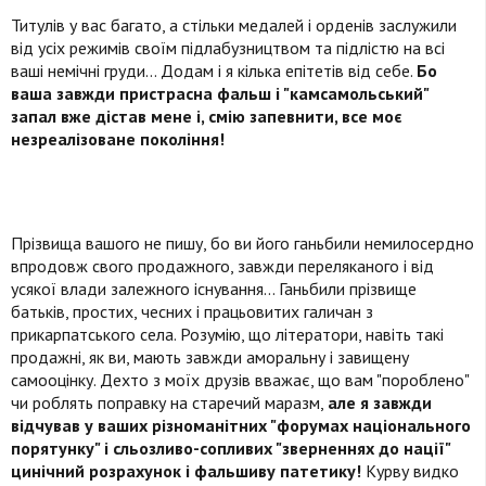
Титулів у вас багато, а стільки медалей і орденів заслужили
від усіх режимів своїм підлабузництвом та підлістю на всі
ваші немічні груди... Додам і я кілька епітетів від себе.
Бо
ваша завжди пристрасна фальш і "камсамольський"
запал вже дістав мене і, смію запевнити, все моє
незреалізоване покоління!
Прізвища вашого не пишу, бо ви його ганьбили немилосердно
впродовж свого продажного, завжди переляканого і від
усякої влади залежного існування... Ганьбили прізвище
батьків, простих, чесних і працьовитих галичан з
прикарпатського села. Розумію, що літератори, навіть такі
продажні, як ви, мають завжди аморальну і завищену
самооцінку. Дехто з моїх друзів вважає, що вам "пороблено"
чи роблять поправку на старечий маразм,
але я завжди
відчував у ваших різноманітних "форумах національного
порятунку" і сльозливо-сопливих "зверненнях до нації"
цинічний розрахунок і фальшиву патетику!
Курву видко