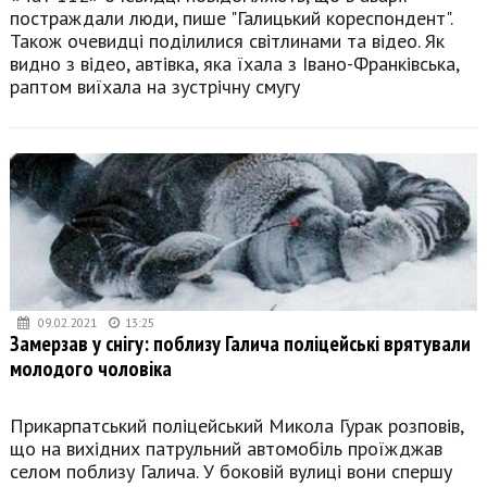
постраждали люди, пише "Галицький кореспондент".
Також очевидці поділилися світлинами та відео. Як
видно з відео, автівка, яка їхала з Івано-Франківська,
раптом виїхала на зустрічну смугу
09.02.2021
13:25
Замерзав у снігу: поблизу Галича поліцейські врятували
молодого чоловіка
Прикарпатський поліцейський Микола Гурак розповів,
що на вихідних патрульний автомобіль проїжджав
селом поблизу Галича. У боковій вулиці вони спершу