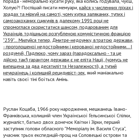
порада - неморально кусати руку, яка колись годувала, чуєш,
Холую?! Поспішай писати мемуари,
кайся у численних гріхах і
зрадах та міркуй на самоті, чому купка заляканих, тупих і
самозакоханих сцикунів в далекому 1991 році не
спромоглася скористатися шансом, подарованим для
Українців тодішньою розгубленою комуністичною фракцією
"239"... Милуйся тепер, Дмитре-недоумку, втратою держави,
- проголошеної недостойними і керованої недостойними... І
роздумуй, Падлюко, чому зараз (парадоксально - та це
дійсно так!) гарантом держави є не еліта Нації, (чомусь не
випещена за два десятиліття Незалежності), а тупий
неукраїнець і колишній рецидивіст-зек
, який маніакально
навіть своєї тіні боїться. Амінь.
Руслан Коцаба, 1966 року народження, мешканець Івано-
Франківська, колишній
член Української Гельсинської Спілки,
журналіст, батько двох донечок Квітки і Зірки, перший
заступник голови обласного "Меморіалу ім. Василя Стуса",
учасник трьох експедицій-прощ на Соловецькі острови та