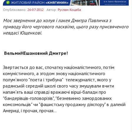
Опубліковано:
26-07-2012
Автор:
Руслан Коцаба
Моє звернення до холуя і лакея Дмитра Павличка з
приводу його чергового пасквілю, цього разу присвяченого
невдасі Ющенкові.
ВельмиНЕшановний Дмитре!
Звертається до вас, спочатку націоналістичного, потім
комуністичного, а згодом знову націоналістичного
полум`яного "поета і трибуна" тележурналіст, якого у
радянській середній школі свого часу змушували вчити
напам`ять ваші справді вражаючі вірші-балади про
"бандерівців-головорізів", "безневинно замордованих
комсомольців" чи "фашистську продажну діяспору" в далекій
Америці, і прочая, прочая...