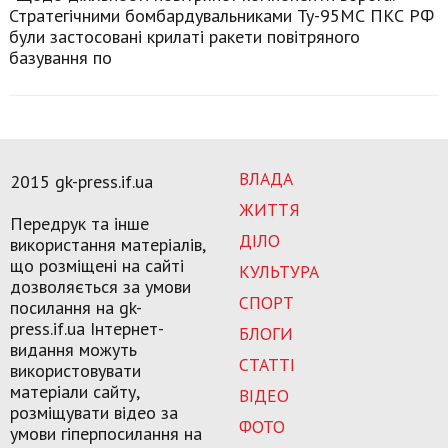
Стратегічними бомбардувальниками Ту-95МС ПКС РФ
були застосовані крилаті ракети повітряного
базування по
ВЛАДА
2015 gk-press.if.ua
ЖИТТЯ
Передрук та інше
ДІЛО
використання матеріалів,
що розміщені на сайті
КУЛЬТУРА
дозволяється за умови
СПОРТ
посилання на gk-
press.if.ua Інтернет-
БЛОГИ
видання можуть
СТАТТІ
використовувати
матеріали сайту,
ВІДЕО
розміщувати відео за
ФОТО
умови гіперпосилання на