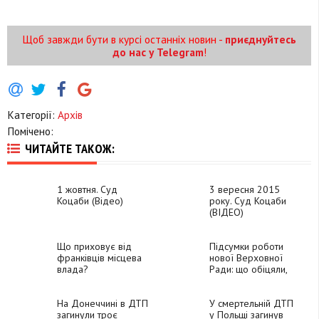
Щоб завжди бути в курсі останніх новин -
приєднуйтесь
до нас у Telegram
!
Категорії:
Архів
Помічено:
ЧИТАЙТЕ ТАКОЖ:
1 жовтня. Суд
3 вересня 2015
Коцаби (Відео)
року. Суд Коцаби
(ВІДЕО)
Що приховує від
Підсумки роботи
франківців місцева
нової Верховної
влада?
Ради: що обіцяли,
що не зробили
(ІНФОГРАФІКА)
На Донеччині в ДТП
У смертельній ДТП
загинули троє
у Польщі загинув