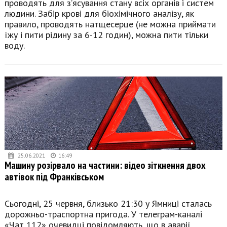
проводять для з’ясування стану всіх органів і систем
людини. Забір крові для біохімічного аналізу, як
правило, проводять натщесерце (не можна приймати
їжу і пити рідину за 6-12 годин), можна пити тільки
воду.
25.06.2021
16:49
Машину розірвало на частини: відео зіткнення двох
автівок під Франківськом
Сьогодні, 25 червня, близько 21:30 у Ямниці сталась
дорожньо-траспортна пригода. У телеграм-каналі
«Чат 112» очевидці повідомляють, що в аварії