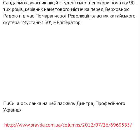
Сандармох, учасник акцій студентської непокори початку 90-
тих років, керівник наметового містечка перед Верховною
Радою під час Помаранчевої Революції, власник китайського
скутера "Мустанг-150", НЕлітератор
ПиСи: а ось ланка на цей пасквіль Дмитра, Професійного
Українця
http://www.pravda.com.ua/columns/2012/07/26/6969585/