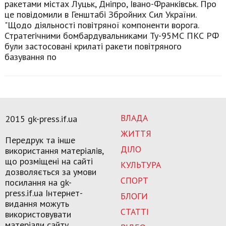
ракетами містах Луцьк, Дніпро, Івано-Франківськ. Про
це повідомили в Генштабі Збройних Сил України.
"Щодо діяльності повітряної компоненти ворога.
Стратегічними бомбардувальниками Ту-95МС ПКС РФ
були застосовані крилаті ракети повітряного
базування по
ВЛАДА
2015 gk-press.if.ua
ЖИТТЯ
Передрук та інше
ДІЛО
використання матеріалів,
що розміщені на сайті
КУЛЬТУРА
дозволяється за умови
СПОРТ
посилання на gk-
press.if.ua Інтернет-
БЛОГИ
видання можуть
СТАТТІ
використовувати
матеріали сайту,