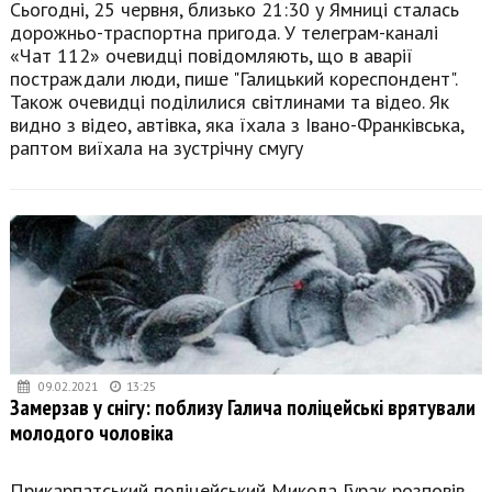
Сьогодні, 25 червня, близько 21:30 у Ямниці сталась
дорожньо-траспортна пригода. У телеграм-каналі
«Чат 112» очевидці повідомляють, що в аварії
постраждали люди, пише "Галицький кореспондент".
Також очевидці поділилися світлинами та відео. Як
видно з відео, автівка, яка їхала з Івано-Франківська,
раптом виїхала на зустрічну смугу
09.02.2021
13:25
Замерзав у снігу: поблизу Галича поліцейські врятували
молодого чоловіка
Прикарпатський поліцейський Микола Гурак розповів,