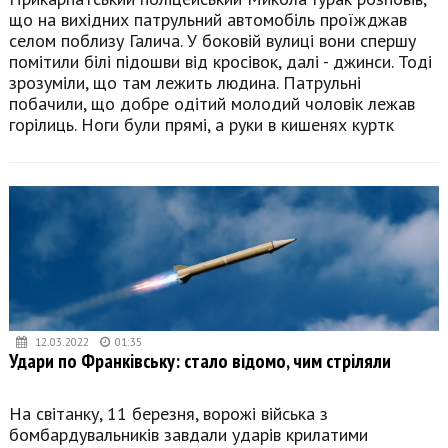
що на вихідних патрульний автомобіль проїжджав
селом поблизу Галича. У боковій вулиці вони спершу
помітили білі підошви від кросівок, далі - джинси. Тоді
зрозуміли, що там лежить людина. Патрульні
побачили, що добре одітий молодий чоловік лежав
горілиць. Ноги були прямі, а руки в кишенях куртк
12.03.2022
01:35
Удари по Франківську: стало відомо, чим стріляли
На світанку, 11 березня, ворожі війська з
бомбардувальників завдали ударів крилатими