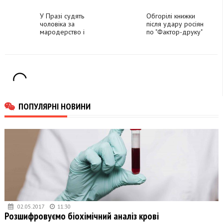
та Іран найбільшими
півріччя
загрозами для
Європи
У Празі судять
Обгорілі книжки
чоловіка за
після удару росіян
мародерство і
по "Фактор-друку"
незаконну службу в
покажуть у Швеції
ЗСУ
ПОПУЛЯРНІ НОВИНИ
02.05.2017
11:30
Розшифровуємо біохімічний аналіз крові