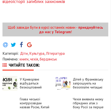
відеоісторії загиблих захисників
Щоб завжди бути в курсі останніх новин -
приєднуйтесь
до нас у Telegram
!
Категорії:
Діти
,
Культура
,
Література
Помічено:
книги
,
чехія
,
бердянськ
ЧИТАЙТЕ ТАКОЖ:
У Криворівні
Дітей у Франківську
відбудеться
запрошують на
безкоштовний
безоплатні читацькі
Читацький табір
клуби
Глава чеської
Чехія виявила низку
контррозвідки
гібридних атак з
назвав Росію, Китай
боку Росії за перше