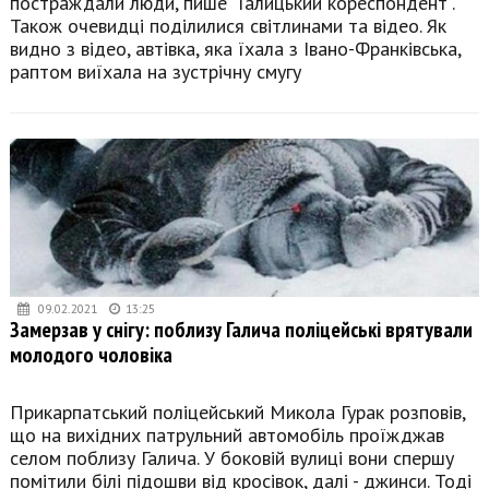
постраждали люди, пише "Галицький кореспондент".
Також очевидці поділилися світлинами та відео. Як
видно з відео, автівка, яка їхала з Івано-Франківська,
раптом виїхала на зустрічну смугу
09.02.2021
13:25
Замерзав у снігу: поблизу Галича поліцейські врятували
молодого чоловіка
Прикарпатський поліцейський Микола Гурак розповів,
що на вихідних патрульний автомобіль проїжджав
селом поблизу Галича. У боковій вулиці вони спершу
помітили білі підошви від кросівок, далі - джинси. Тоді