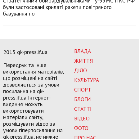
Стратегічними бомбардувальниками Ту-95МС ПКС РФ
були застосовані крилаті ракети повітряного
базування по
ВЛАДА
2015 gk-press.if.ua
ЖИТТЯ
Передрук та інше
ДІЛО
використання матеріалів,
що розміщені на сайті
КУЛЬТУРА
дозволяється за умови
СПОРТ
посилання на gk-
press.if.ua Інтернет-
БЛОГИ
видання можуть
СТАТТІ
використовувати
матеріали сайту,
ВІДЕО
розміщувати відео за
ФОТО
умови гіперпосилання на
gk-press.if.ua, не нижче
ПРО НАС