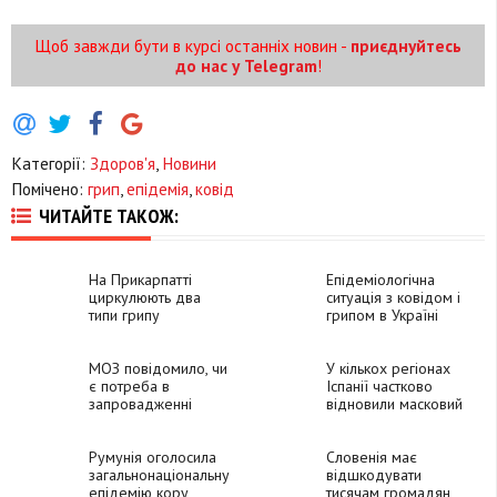
Щоб завжди бути в курсі останніх новин -
приєднуйтесь
до нас у Telegram
!
Категорії:
Здоров'я
,
Новини
Помічено:
грип
,
епідемія
,
ковід
ЧИТАЙТЕ ТАКОЖ:
На Прикарпатті
Епідеміологічна
циркулюють два
ситуація з ковідом і
типи грипу
грипом в Україні
контрольована, -
Ляшко
МОЗ повідомило, чи
У кількох регіонах
є потреба в
Іспанії частково
запровадженні
відновили масковий
карантину в Україні
режим
Румунія оголосила
Словенія має
загальнонаціональну
відшкодувати
епідемію кору
тисячам громадян