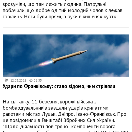
зрозуміли, що там лежить людина. Патрульні
побачили, що добре одітий молодий чоловік лежав
горілиць. Ноги були прямі, а руки в кишенях куртк
12.03.2022
01:35
Удари по Франківську: стало відомо, чим стріляли
На світанку, 11 березня, ворожі війська з
бомбардувальників завдали ударів крилатими
ракетами містах Луцьк, Дніпро, Івано-Франківськ. Про
це повідомили в Генштабі Збройних Сил України.
"Щодо діяльності повітряної компоненти ворога.