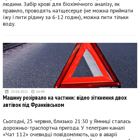
людини. Забір крові для біохімічного аналізу, як
правило, проводять натщесерце (не можна приймати
їжу і пити рідину за 6-12 годин), можна пити тільки
воду.
25.06.2021
16:49
Машину розірвало на частини: відео зіткнення двох
автівок під Франківськом
Сьогодні, 25 червня, близько 21:30 у Ямниці сталась
дорожньо-траспортна пригода. У телеграм-каналі
«Чат 112» очевидці повідомляють, що в аварії