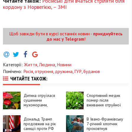
Читайте також:
Російські діти вчаться стріляти біля
кордону з Норвегією, – ЗМІ
Щоб завжди бути в курсі останніх новин -
приєднуйтесь
до нас у Telegram
!
Категорії:
Життя
,
Людина
,
Новини
Помічено:
Росія
,
отруєння
,
дружина
,
ГУР
,
буданов
ЧИТАЙТЕ ТАКОЖ:
Дитина отруїлася
Спортивний медик
сушеними
помер після
мухоморами,
вживання отруйної
купленими на
рослини замість
сувенірному ринку
черемші
на Прикарпатті
Дональд Трамп
В Івано-Франківську
продовжив на рік
7-річний хлопчик
санкції проти РФ
проковтнув