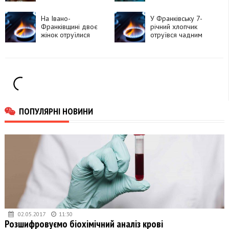
батарейку
На Івано-
У Франківську 7-
Франківщині двоє
річний хлопчик
жінок отруїлися
отруївся чадним
чадним газом
газом
ПОПУЛЯРНІ НОВИНИ
02.05.2017
11:30
Розшифровуємо біохімічний аналіз крові