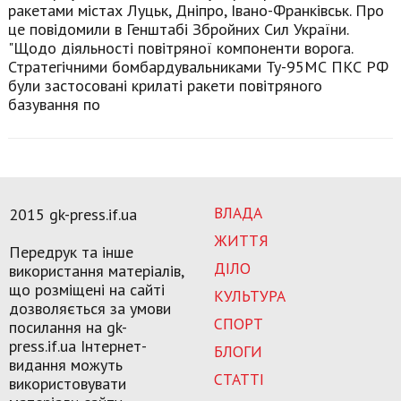
ракетами містах Луцьк, Дніпро, Івано-Франківськ. Про
це повідомили в Генштабі Збройних Сил України.
"Щодо діяльності повітряної компоненти ворога.
Стратегічними бомбардувальниками Ту-95МС ПКС РФ
були застосовані крилаті ракети повітряного
базування по
ВЛАДА
2015 gk-press.if.ua
ЖИТТЯ
Передрук та інше
ДІЛО
використання матеріалів,
що розміщені на сайті
КУЛЬТУРА
дозволяється за умови
СПОРТ
посилання на gk-
press.if.ua Інтернет-
БЛОГИ
видання можуть
СТАТТІ
використовувати