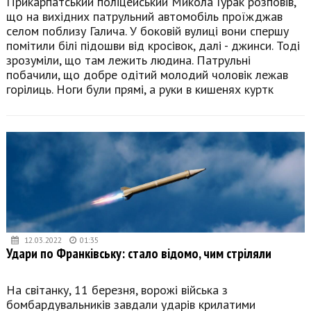
Прикарпатський поліцейський Микола Гурак розповів,
що на вихідних патрульний автомобіль проїжджав
селом поблизу Галича. У боковій вулиці вони спершу
помітили білі підошви від кросівок, далі - джинси. Тоді
зрозуміли, що там лежить людина. Патрульні
побачили, що добре одітий молодий чоловік лежав
горілиць. Ноги були прямі, а руки в кишенях куртк
12.03.2022
01:35
Удари по Франківську: стало відомо, чим стріляли
На світанку, 11 березня, ворожі війська з
бомбардувальників завдали ударів крилатими