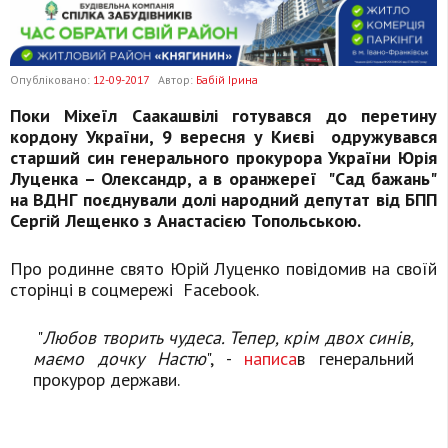
Опубліковано:
12-09-2017
Автор:
Бабій Ірина
Поки Міхеїл Саакашвілі готувався до перетину
кордону України, 9 вересня у Києві одружувався
старший син генерального прокурора України Юрія
Луценка – Олександр, а в оранжереї "Сад бажань"
на ВДНГ поєднували долі народний депутат від БПП
Сергій Лещенко з Анастасією Топольською.
Про родинне свято Юрій Луценко повідомив на своїй
сторінці в соцмережі Facebook.
"
Любов творить чудеса. Тепер, крім двох синів,
маємо дочку Настю
", -
написа
в генеральний
прокурор держави.