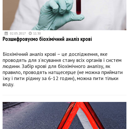
02.05.2017
11:30
Розшифровуємо біохімічний аналіз крові
Біохімічний аналіз крові – це дослідження, яке
проводять для з’ясування стану всіх органів і систем
людини. Забір крові для біохімічного аналізу, як
правило, проводять натщесерце (не можна приймати
їжу і пити рідину за 6-12 годин), можна пити тільки
воду.