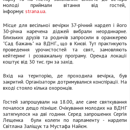
молоді приймали вітання від гостей,
інформує
strana.ua
.
Місце для весільної вечірки 37-річний нардеп і його
30-річна наречена діджей вибрали неординарне.
Близьких друзів та родичів запросили в оранжерею
"Сад бажань" на ВДНГ., що в Києві. Тут практикують
проведення урочистостей та свят, замовляють
кейтеринг і розважальну програму. Оренда локації
коштує від 30 тис. грн за захід.
Вхід на територію, де проходила вечірка, був
закритий. Організатори дотримувалися конспірації. На
вході стояло кілька охоронців.
Гостей запрошували на 18.00, але саме святкування
почалося дещо пізніше. Очікування молодих на ВДНГ
затягнулося на дві години. Серед запрошених Сергія
Лещенка були колеги по парламенту - нардепи
Світлана Заліщук та Мустафа Найєм.