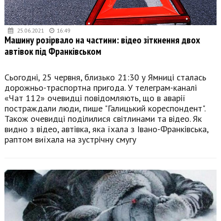
25.06.2021
16:49
Машину розірвало на частини: відео зіткнення двох
автівок під Франківськом
Сьогодні, 25 червня, близько 21:30 у Ямниці сталась
дорожньо-траспортна пригода. У телеграм-каналі
«Чат 112» очевидці повідомляють, що в аварії
постраждали люди, пише "Галицький кореспондент".
Також очевидці поділилися світлинами та відео. Як
видно з відео, автівка, яка їхала з Івано-Франківська,
раптом виїхала на зустрічну смугу