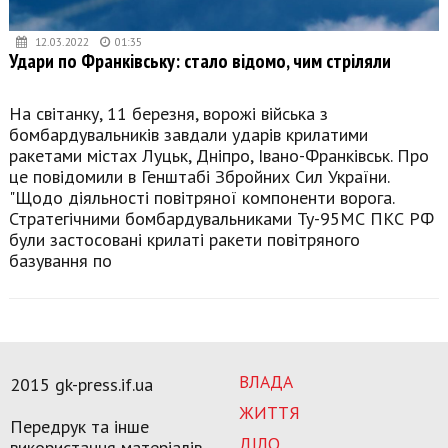
12.03.2022
01:35
Удари по Франківську: стало відомо, чим стріляли
На світанку, 11 березня, ворожі війська з
бомбардувальників завдали ударів крилатими
ракетами містах Луцьк, Дніпро, Івано-Франківськ. Про
це повідомили в Генштабі Збройних Сил України.
"Щодо діяльності повітряної компоненти ворога.
Стратегічними бомбардувальниками Ту-95МС ПКС РФ
були застосовані крилаті ракети повітряного
базування по
ВЛАДА
2015 gk-press.if.ua
ЖИТТЯ
Передрук та інше
ДІЛО
використання матеріалів,