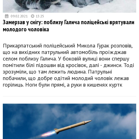
09.02.2021
13:25
Замерзав у снігу: поблизу Галича поліцейські врятували
молодого чоловіка
Прикарпатський поліцейський Микола Гурак розповів,
що на вихідних патрульний автомобіль проїжджав
селом поблизу Галича. У боковій вулиці вони спершу
помітили білі підошви від кросівок, далі - джинси. Тоді
зрозуміли, що там лежить людина. Патрульні
побачили, що добре одітий молодий чоловік лежав
горілиць. Ноги були прямі, а руки в кишенях куртк