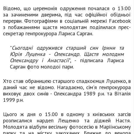
Відомо, що церемонія одруження почалася о 13:00
за зачиненими дверима, під час офіційної обідньої
перерви. Фотографіями в соціальній мережі Facebook
з побажаннями щастя молодятам поділилася прес-
секретар генпрокурора Лариса Сарган.
"
Сьогодні одружився старший син Ірини та
Юрія Луценка - Олександр. Щастя молодим
Олександру і Анастасії
", - підписала Лариса
Сарган фото молодої пари.
Хто став обраницею старшого спадкоємця Луценко, в
даний час не відомо. Нагадаємо, сім'я генпрокурора
виховує двох синів - Олександра 1989 р.н. та Віталія
1999 р.н.
Цього ж дня о 15.00 в одному з київських загсів
розписалися нардеп Лещенко та діджей Настя.
Молодята відбули весільну фотосесію в Маріїнському
парку та на містку закоханих. Ближче до вечора