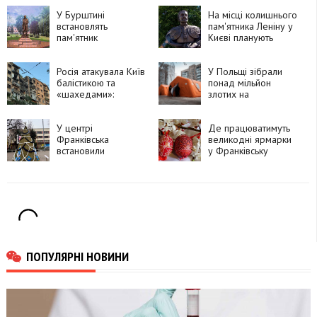
У Бурштині
На місці колишнього
встановлять
пам'ятника Леніну у
пам'ятник
Києві планують
В'ячеславу
встановити
Чорноволу
монумент Івану
Росія атакувала Київ
Мазепі
У Польщі зібрали
балістикою та
понад мільйон
«шахедами»:
злотих на
пошкоджено
генератори для
житлові будинки,
Києва
школу, ТЦ і бізнес-
У центрі
Де працюватимуть
центр
Франківська
великодні ярмарки
встановили
у Франківську
символічну ялинку
ПОПУЛЯРНІ НОВИНИ