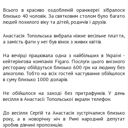
Всього в красиво оздобленій оранжереї зібралося
близько 40 чоловік. За святковим столом було багато
людей похилого віку та дітей, родичів і друзів.
Анастасія Топольська вибрала ніжне весільне плаття,
а замість фати у неї був вінок з живих квітів.
На вечірці працювала одна з найбільших в Україні -
кейтерінгова компанія Figaro. Послуги цього виїзного
ресторану обійдуться близько 600 грн на людину без
алкоголю. Тобто на всіх гостей частування обійшлося
в суму близько 1000 доларів.
Не обійшлося на заході без притрафунків. У день
весілля в Анастасії Топольської вкрали телефон.
До весілля Сергій та Анастасія зустрічалися близько
року, а в новорічну ніч в Римі народний депутат
зробив дівчині пропозицію.