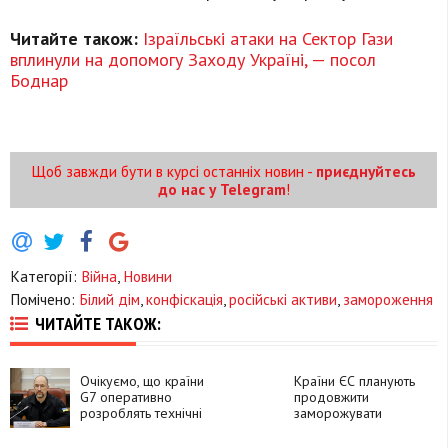
Читайте також:
Ізраїльські атаки на Сектор Гази
вплинули на допомогу Заходу Україні, — посол
Боднар
Щоб завжди бути в курсі останніх новин -
приєднуйтесь
до нас у Telegram
!
Категорії:
Війна
,
Новини
Помічено:
Білий дім
,
конфіскація
,
російські активи
,
замороження
ЧИТАЙТЕ ТАКОЖ:
Очікуємо, що країни
Країни ЄС планують
G7 оперативно
продовжити
розроблять технічні
заморожувати
процедури для
російські активи, щоб
передачі Україні 50
забезпечити кредит