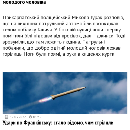
молодого чоловіка
Прикарпатський поліцейський Микола Гурак розповів,
що на вихідних патрульний автомобіль проїжджав
селом поблизу Галича. У боковій вулиці вони спершу
помітили білі підошви від кросівок, далі - джинси. Тоді
зрозуміли, що там лежить людина. Патрульні
побачили, що добре одітий молодий чоловік лежав
горілиць. Ноги були прямі, а руки в кишенях куртк
12.03.2022
01:35
Удари по Франківську: стало відомо, чим стріляли