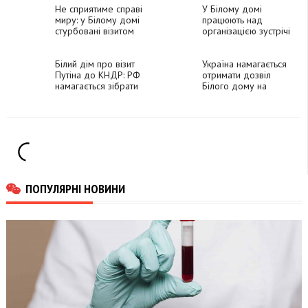
млрд доларів від
Не сприятиме справі
для України, -
У Білому домі
російських активів, –
миру: у Білому домі
Reuters
працюють над
Шмигаль
стурбовані візитом
організацією зустрічі
Орбана до Москви
з Зеленським на
полях саміту НАТО
Білий дім про візит
Україна намагається
Путіна до КНДР: РФ
отримати дозвіл
намагається зібрати
Білого дому на
коаліцію
удари по військових
складах всередині
РФ
ПОПУЛЯРНІ НОВИНИ