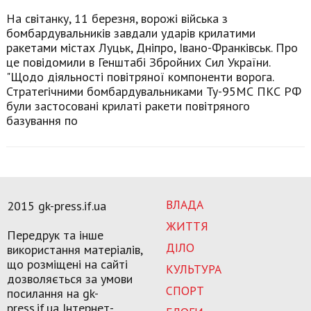
На світанку, 11 березня, ворожі війська з
бомбардувальників завдали ударів крилатими
ракетами містах Луцьк, Дніпро, Івано-Франківськ. Про
це повідомили в Генштабі Збройних Сил України.
"Щодо діяльності повітряної компоненти ворога.
Стратегічними бомбардувальниками Ту-95МС ПКС РФ
були застосовані крилаті ракети повітряного
базування по
ВЛАДА
2015 gk-press.if.ua
ЖИТТЯ
Передрук та інше
ДІЛО
використання матеріалів,
що розміщені на сайті
КУЛЬТУРА
дозволяється за умови
СПОРТ
посилання на gk-
press.if.ua Інтернет-