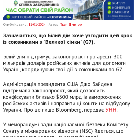
Опубліковано:
11-01-2024
Автор:
Ткач Дмитро
Зазначається, що Білий дім хоче узгодити цей крок
із союзниками з "Великої сімки" (G7).
Білий дім підтримує законопроєкт про арешт 300
мільярдів доларів російських активів для допомоги
Україні, координуючи свої дії з союзниками по G7.
Адміністрація президента США Джо Байдена
підтримала законопроєкт, який дозволить
конфіскувати близько $300 млрд із заморожених
російських активів і направити ці кошти на відбудову
України. Про це пише Bloomberg, передає
УНН
.
У меморандумі ради національної безпеки Комітету
Сенату з міжнародних відносин (NSC) йдеться, що