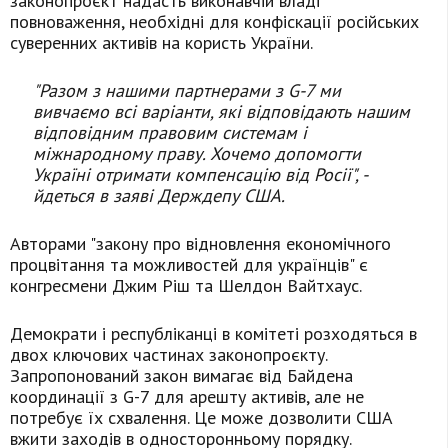
законопроєкт надасть виконавчій владі
повноваження, необхідні для конфіскації російських
суверенних активів на користь України.
"Разом з нашими партнерами з G-7 ми
вивчаємо всі варіанти, які відповідають нашим
відповідним правовим системам і
міжнародному праву. Хочемо допомогти
Україні отримати компенсацію від Росії", -
йдеться в заяві Держдепу США.
Авторами "закону про відновлення економічного
процвітання та можливостей для українців" є
конгресмени Джим Ріш та Шелдон Вайтхаус.
Демократи і республіканці в комітеті розходяться в
двох ключових частинах законопроєкту.
Запропонований закон вимагає від Байдена
координації з G-7 для арешту активів, але не
потребує їх схвалення. Це може дозволити США
вжити заходів в односторонньому порядку.