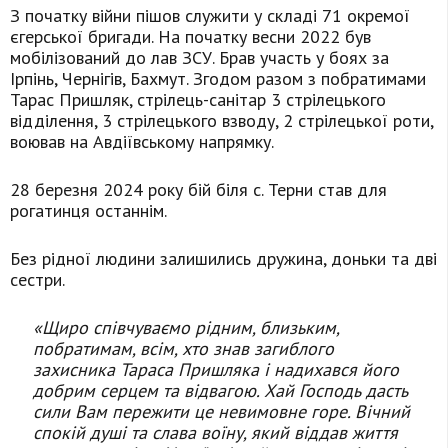
З початку війни пішов служити у складі 71 окремої
єгерської бригади. На початку весни 2022 був
мобілізований до лав ЗСУ. Брав участь у боях за
Ірпінь, Чернігів, Бахмут. Згодом разом з побратимами
Тарас Пришляк, стрілець-санітар 3 стрілецького
відділення, 3 стрілецького взводу, 2 стрілецької роти,
воював на Авдіївському напрямку.
28 березня 2024 року бій біля с. Терни став для
рогатинця останнім.
Без рідної людини залишились дружина, доньки та дві
сестри.
«Щиро співчуваємо рідним, близьким,
побратимам, всім, хто знав загиблого
захисника Тараса Пришляка і надихався його
добрим серцем та відвагою. Хай Господь дасть
сили Вам пережити це невимовне горе. Вічний
спокій душі та слава воїну, який віддав життя