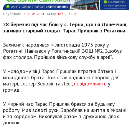
Опубліковано:
31-03-2024
Автор:
Бабій Ірина
28 березня під час бою у с. Терни, що на Донеччині,
загинув старший солдат Тарас Пришляк з Рогатина.
Захисник народився 4 листопада 1973 року у
Рогатині. Навчався у Рогатинській ЗОШ №2. Здобув
фах столяра. Пройшов військову службу в армії.
У молодому віці Тарас Пришляк втратив батька і
молодшого брата. Тож став надійною опорою для
матері, сестер Зеновії та Лесі,
повідомляють
у
громаді.
У мирний час Тарас Пришляк брався за будь-яку
роботу. Мав золоті руки. Заробляв на життя в Україні
й за кордоном. Виховував разом з дружиною двох
доньок.