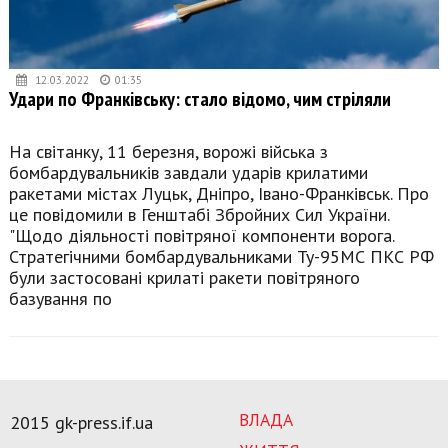
12.03.2022
01:35
Удари по Франківську: стало відомо, чим стріляли
На світанку, 11 березня, ворожі війська з
бомбардувальників завдали ударів крилатими
ракетами містах Луцьк, Дніпро, Івано-Франківськ. Про
це повідомили в Генштабі Збройних Сил України.
"Щодо діяльності повітряної компоненти ворога.
Стратегічними бомбардувальниками Ту-95МС ПКС РФ
були застосовані крилаті ракети повітряного
базування по
ВЛАДА
2015 gk-press.if.ua