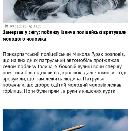
09.02.2021
13:25
Замерзав у снігу: поблизу Галича поліцейські врятували
молодого чоловіка
Прикарпатський поліцейський Микола Гурак розповів,
що на вихідних патрульний автомобіль проїжджав
селом поблизу Галича. У боковій вулиці вони спершу
помітили білі підошви від кросівок, далі - джинси. Тоді
зрозуміли, що там лежить людина. Патрульні
побачили, що добре одітий молодий чоловік лежав
горілиць. Ноги були прямі, а руки в кишенях куртк