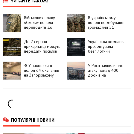
ЧИТАЙТЕ ТАКОЖ:
Військових полку
В українському
«Скеля» почали
полоні перебувають
переводити до
громадяни 51
інших підрозділів
країни, які воювали
за Росію
До 7 серпня
Українська компанія
прикарпатці можуть
презентувала
передати посилки
безпілотний
для захисників і
комплекс HYDRA
рідних на фронті
«Хижак»
ЗСУ захопили в
У Росії заявили про
полон 64 окупантів
атаку понад 400
на Запорізькому
дронів на
напрямку
Московську область
ПОПУЛЯРНІ НОВИНИ