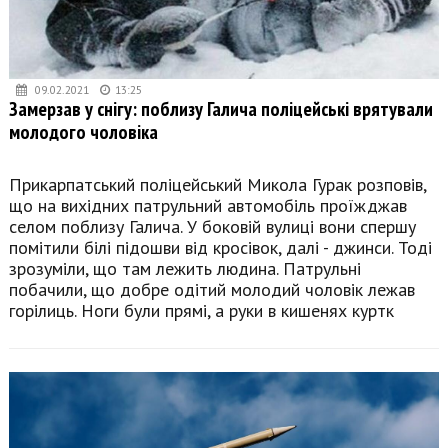
09.02.2021
13:25
Замерзав у снігу: поблизу Галича поліцейські врятували
молодого чоловіка
Прикарпатський поліцейський Микола Гурак розповів,
що на вихідних патрульний автомобіль проїжджав
селом поблизу Галича. У боковій вулиці вони спершу
помітили білі підошви від кросівок, далі - джинси. Тоді
зрозуміли, що там лежить людина. Патрульні
побачили, що добре одітий молодий чоловік лежав
горілиць. Ноги були прямі, а руки в кишенях куртк