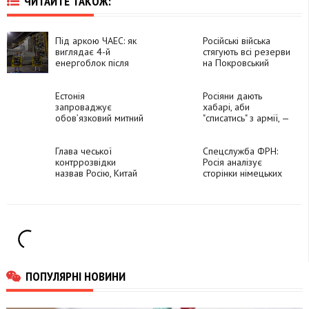
ЧИТАЙТЕ ТАКОЖ:
Під аркою ЧАЕС: як
Російські війська
виглядає 4-й
стягують всі резерви
енергоблок після
на Покровський
окупації та атаки
напрямок — 59-та
дрона
бригада
Естонія
Росіяни дають
запроваджує
хабарі, аби
обов’язковий митний
"списатись" з армії, —
контроль для усіх,
ГУР
хто перетинає
кордон РФ
Глава чеської
Спецслужба ФРН:
контррозвідки
Росія аналізує
назвав Росію, Китай
сторінки німецьких
та Іран найбільшими
посадовців у
загрозами для
соцмережах
Європи
ПОПУЛЯРНІ НОВИНИ