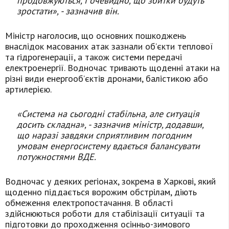
продовжуються, і очевидно, що збитки будуть
зростати», - зазначив він.
Міністр наголосив, що основних пошкоджень
внаслідок масованих атак зазнали об’єкти теплової
та гідрогенерації, а також системи передачі
електроенергії. Водночас тривають щоденні атаки на
різні види енергооб’єктів дронами, балістикою або
артилерією.
«Система на сьогодні стабільна, але ситуація
досить складна», - зазначив міністр, додавши,
що наразі завдяки сприятливим погодним
умовам енергосистему вдається балансувати
потужностями ВДЕ.
Водночас у деяких регіонах, зокрема в Харкові, який
щоденно піддається ворожим обстрілам, діють
обмеження електропостачання. В області
здійснюються роботи для стабілізації ситуації та
підготовки до проходження осінньо-зимового