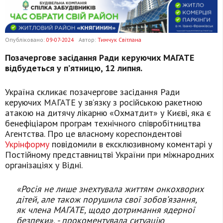
Опубліковано:
09-07-2024
Автор:
Тимчук Світлана
Позачергове засідання Ради керуючих МАГАТЕ
відбудеться у п’ятницю, 12 липня.
Україна скликає позачергове засідання Ради
керуючих МАГАТЕ у зв’язку з російською ракетною
атакою на дитячу лікарню «Охматдит» у Києві, яка є
бенефіціаром програм технічного співробітництва
Агентства. Про це власному кореспондентові
Укрінформу
повідомили в ексклюзивному коментарі у
Постійному представництві України при міжнародних
організаціях у Відні.
«Росія не лише знехтувала життям онкохворих
дітей, але також порушила свої зобов’язання,
як члена МАГАТЕ, щодо дотримання ядерної
безпеки», - прокоментувала ситуацію