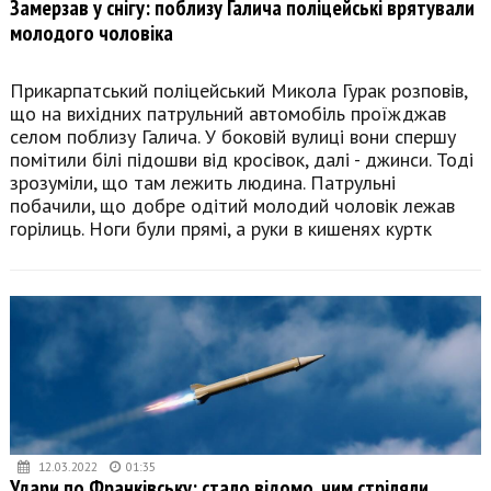
Замерзав у снігу: поблизу Галича поліцейські врятували
молодого чоловіка
Прикарпатський поліцейський Микола Гурак розповів,
що на вихідних патрульний автомобіль проїжджав
селом поблизу Галича. У боковій вулиці вони спершу
помітили білі підошви від кросівок, далі - джинси. Тоді
зрозуміли, що там лежить людина. Патрульні
побачили, що добре одітий молодий чоловік лежав
горілиць. Ноги були прямі, а руки в кишенях куртк
12.03.2022
01:35
Удари по Франківську: стало відомо, чим стріляли