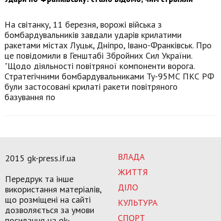
На світанку, 11 березня, ворожі війська з
бомбардувальників завдали ударів крилатими
ракетами містах Луцьк, Дніпро, Івано-Франківськ. Про
це повідомили в Генштабі Збройних Сил України.
"Щодо діяльності повітряної компоненти ворога.
Стратегічними бомбардувальниками Ту-95МС ПКС РФ
були застосовані крилаті ракети повітряного
базування по
ВЛАДА
2015 gk-press.if.ua
ЖИТТЯ
Передрук та інше
ДІЛО
використання матеріалів,
що розміщені на сайті
КУЛЬТУРА
дозволяється за умови
СПОРТ
посилання на gk-