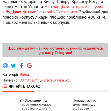
масованих ударів по Києву, Дніпру, Кривому Рогу та
інших містах України.
У столиці одна з ракет влучила
в будівлю дитячої лікарні «Охматдит».
Зруйновані два
поверхи корпусу лікарні площею приблизно 400 кв. м.
Пошкоджені кілька інших корпусів.
Щоб завжди бути в курсі останніх новин -
приєднуйтесь
до нас у Telegram
!
Категорії:
Війна
Помічено:
ОХМАТДИТ
,
магате
,
атака рф
ЧИТАЙТЕ ТАКОЖ:
В «Охматдиті» під
Польща планує
час ракетного удару
долучитися до
перебували діти з
відбудови