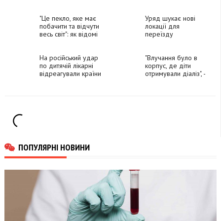
Молдови
"Охматдиту"
"Це пекло, яке має
Уряд шукає нові
побачити та відчути
локації для
весь світ": як відомі
переїзду
люди відреагували
працівників і
на обстріл
пацієнтів
"Охматдиту"
На російський удар
«Охматдиту», -
"Влучання було в
росіянами
по дитячій лікарні
Денис Шмигаль
корпус, де діти
відреагували країни
отримували діаліз", -
Заходу
деталі обстрілу
дитячої лікарні
"Охматдит"
ПОПУЛЯРНІ НОВИНИ