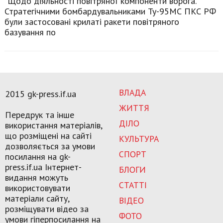
"Щодо діяльності повітряної компоненти ворога.
Стратегічними бомбардувальниками Ту-95МС ПКС РФ
були застосовані крилаті ракети повітряного
базування по
ВЛАДА
2015 gk-press.if.ua
ЖИТТЯ
Передрук та інше
ДІЛО
використання матеріалів,
що розміщені на сайті
КУЛЬТУРА
дозволяється за умови
СПОРТ
посилання на gk-
press.if.ua Інтернет-
БЛОГИ
видання можуть
СТАТТІ
використовувати
матеріали сайту,
ВІДЕО
розміщувати відео за
ФОТО
умови гіперпосилання на