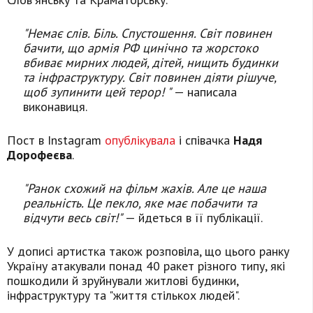
"Немає слів. Біль. Спустошення. Світ повинен
бачити, що армія РФ цинічно та жорстоко
вбиває мирних людей, дітей, нищить будинки
та інфраструктуру. Світ повинен діяти рішуче,
щоб зупинити цей терор! "
— написала
виконавиця.
Пост в Instagram
опублікувала
і співачка
Надя
Дорофеєва
.
"Ранок схожий на фільм жахів. Але це наша
реальність. Це пекло, яке має побачити та
відчути весь світ!"
— йдеться в її публікації.
У дописі артистка також розповіла, що цього ранку
Україну атакували понад 40 ракет різного типу, які
пошкодили й зруйнували житлові будинки,
інфраструктуру та "життя стількох людей".