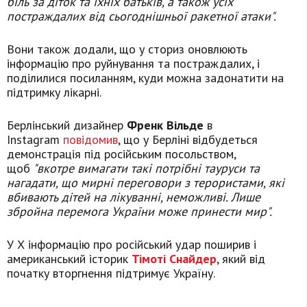
біль за діток та їхніх батьків, а також усіх
постраждалих від сьогоднішньої ракетної атаки".
Вони також додали, що у сториз оновлюють
інформацію про руйнування та постраждалих, і
поділилися посиланням, куди можна задонатити на
підтримку лікарні.
Берлінський дизайнер
Френк Вільде
в
Instagram
повідомив
, що у Берліні відбудеться
демонстрація під російським посольством,
щоб
"вкотре вимагати такі потрібні тауруси та
нагадати, що мирні переговори з терористами, які
вбивають дітей на лікуванні, неможливі. Лише
збройна перемога України може принести мир".
У Х інформацію про російський удар поширив і
американський історик
Тімоті Снайдер
, який від
початку вторгнення підтримує Україну.