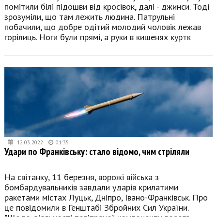
помітили білі підошви від кросівок, далі - джинси. Тоді
зрозуміли, що там лежить людина. Патрульні
побачили, що добре одітий молодий чоловік лежав
горілиць. Ноги були прямі, а руки в кишенях куртк
12.03.2022
01:35
Удари по Франківську: стало відомо, чим стріляли
На світанку, 11 березня, ворожі війська з
бомбардувальників завдали ударів крилатими
ракетами містах Луцьк, Дніпро, Івано-Франківськ. Про
це повідомили в Генштабі Збройних Сил України.