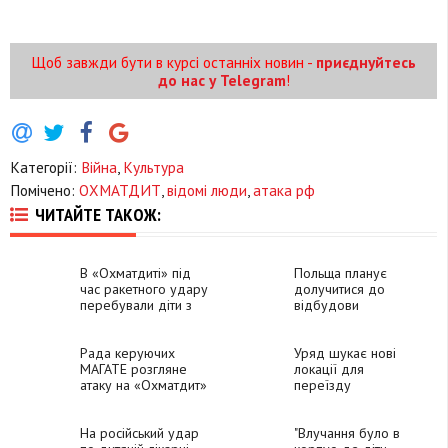
Щоб завжди бути в курсі останніх новин -
приєднуйтесь
до нас у Telegram
!
Категорії:
Війна
,
Культура
Помічено:
ОХМАТДИТ
,
відомі люди
,
атака рф
ЧИТАЙТЕ ТАКОЖ:
В «Охматдиті» під
Польща планує
час ракетного удару
долучитися до
перебували діти з
відбудови
Молдови
"Охматдиту"
Рада керуючих
Уряд шукає нові
МАГАТЕ розгляне
локації для
атаку на «Охматдит»
переїзду
на позачерговому
працівників і
засіданні
пацієнтів
На російський удар
«Охматдиту», -
"Влучання було в