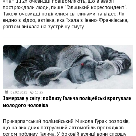
«Чат 112» очевидці повідомляють, що в аварії
постраждали люди, пише "Галицький кореспондент".
Також очевидці поділилися світлинами та відео. Як
видно з відео, автівка, яка їхала з Івано-Франківська,
раптом виїхала на зустрічну смугу
09.02.2021
13:25
Замерзав у снігу: поблизу Галича поліцейські врятували
молодого чоловіка
Прикарпатський поліцейський Микола Гурак розповів,
що на вихідних патрульний автомобіль проїжджав
селом поблизу Галича. У боковій вулиці вони спершу