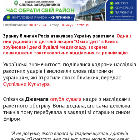
Опубліковано:
08-07-2024
Автор:
Тимчук Світлана
Зранку 8 липня Росія атакувала Україну ракетами.
Одна з
них ударила по дитячій лікарні "Охматдит" в Києві:
зруйновані деякі будівлі медзакладу, зокрема
пошкоджено токсикологічне відділення та реанімацію.
Українські знаменитості поділилися кадрами наслідків
ракетних ударів і висловили слова підтримки
українцям, які втратили своїх близьких, передає
Суспільне Культура.
Співачка
Джамала
опублікувала
кадри з наслідками
ракетного обстрілу. Вона додала, що сама декілька
тижнів тому перебувала в закладі зі старшим сином
Еміром.
"Я не розумію, якого ворога ці тварини шукали у дитячій
лікарні «Охматдит». Але для них межа моралі вже давно