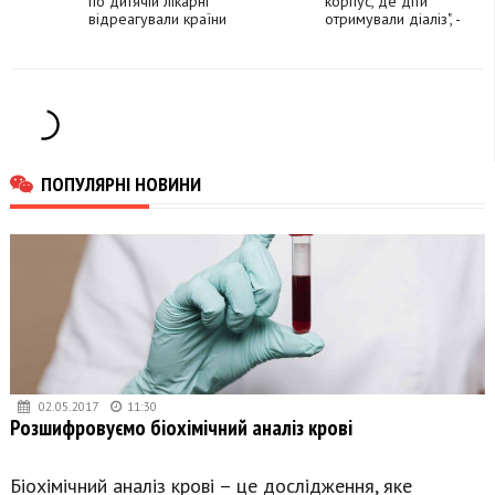
по дитячій лікарні
Денис Шмигаль
корпус, де діти
відреагували країни
отримували діаліз", -
Заходу
деталі обстрілу
дитячої лікарні
"Охматдит"
ПОПУЛЯРНІ НОВИНИ
02.05.2017
11:30
Розшифровуємо біохімічний аналіз крові
Біохімічний аналіз крові – це дослідження, яке