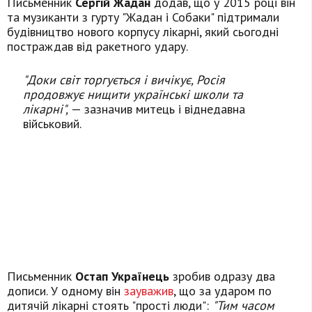
Письменник
Сергій Жадан
додав, що у 2015 році він
та музиканти з гурту "Жадан і Собаки" підтримали
будівництво нового корпусу лікарні, який сьогодні
постраждав від ракетного удару.
"Доки світ торгується і вичікує, Росія
продовжує нищити українські школи та
лікарні",
— зазначив митець і віднедавна
військовий.
Письменник
Остап Українець
зробив одразу два
дописи. У одному він
зауважив
, що за ударом по
дитячій лікарні стоять "прості люди":
"Тим часом