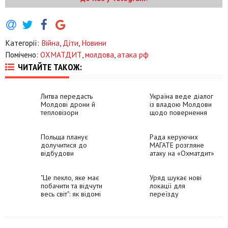
Категорії:
Війна
,
Діти
,
Новини
Помічено:
ОХМАТДИТ
,
молдова
,
атака рф
ЧИТАЙТЕ ТАКОЖ:
Литва передасть
Україна веде діалог
Молдові дрони й
із владою Молдови
тепловізори
щодо повернення
ухилянтів, - посол
Польща планує
Рада керуючих
долучитися до
МАГАТЕ розгляне
відбудови
атаку на «Охматдит»
"Охматдиту"
на позачерговому
засіданні
"Це пекло, яке має
Уряд шукає нові
побачити та відчути
локації для
весь світ": як відомі
переїзду
люди відреагували
працівників і
на обстріл
пацієнтів
"Охматдиту"
«Охматдиту», -
росіянами
Денис Шмигаль