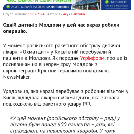
Опубліковано:
16-07-2024
Автор:
Тимчук Світлана
Одній дитині з Молдови у цей час якраз робили
операцію.
У момент російського ракетного обстрілу дитячої
лікарні «Охматдит» у Києві в ній перебували й
пацієнти з Молдови. Як передає
Укрінформ
, про це із
посиланням на віцепрем’єрку Молдови з
євроінтеграції Крістіни Герасимов повідомляє
NewsMaker.
Урядовиця, яка наразі перебуває з робочим візитом у
Києві, відвідала лікарню «Охматдит», яка зазнала
пошкоджень від ракетного удару РФ.
«У цей момент (російського обстрілу – ред.) у
лікарні були понад 600 пацієнтів – діти, які
страждають на невиліковні хвороби. У тому