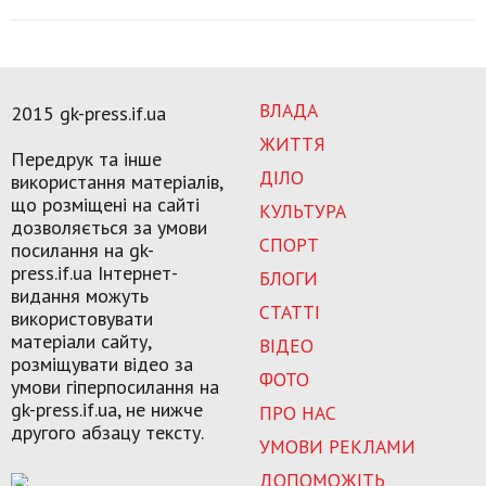
ВЛАДА
2015 gk-press.if.ua
ЖИТТЯ
Передрук та інше
ДІЛО
використання матеріалів,
що розміщені на сайті
КУЛЬТУРА
дозволяється за умови
СПОРТ
посилання на gk-
press.if.ua Інтернет-
БЛОГИ
видання можуть
СТАТТІ
використовувати
матеріали сайту,
ВІДЕО
розміщувати відео за
ФОТО
умови гіперпосилання на
gk-press.if.ua, не нижче
ПРО НАС
другого абзацу тексту.
УМОВИ РЕКЛАМИ
ДОПОМОЖІТЬ