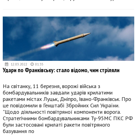
12.03.2022
01:35
Удари по Франківську: стало відомо, чим стріляли
На світанку, 11 березня, ворожі війська з
бомбардувальників завдали ударів крилатими
ракетами містах Луцьк, Дніпро, Івано-Франківськ. Про
це повідомили в Генштабі Збройних Сил України.
"Щодо діяльності повітряної компоненти ворога.
Стратегічними бомбардувальниками Ту-95МС ПКС РФ
були застосовані крилаті ракети повітряного
базування по