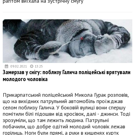
раптом виїхала на зустрічну смугу
09.02.2021
13:25
Замерзав у снігу: поблизу Галича поліцейські врятували
молодого чоловіка
Прикарпатський поліцейський Микола Гурак розповів,
що на вихідних патрульний автомобіль проїжджав
селом поблизу Галича. У боковій вулиці вони спершу
помітили білі підошви від кросівок, далі - джинси. Тоді
зрозуміли, що там лежить людина. Патрульні
побачили, що добре одітий молодий чоловік лежав
горілиць. Ноги були прямі, а руки в кишенях куртк