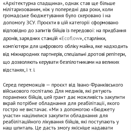
«Архітектурна спадщина», однак став ще більше
мілітаризованим, ніж у попередні два роки, коли
громадське бюджетування було скеровано і на
допомогу ЗСУ.
Проєкти в
цій категорії
сформовано
відповідно до запитів бійців із передової: на придбання
дронів, зарядних станцій «
Ecoflow
», старлінки,
комп'ютери для цифрового обліку майна, яке надходить
від міжнародних партнерів, спеціальні дротові репітери,
що дозволяють керувати безпілотниками на великих
відстанях, і т. і.
Серед переможців — проєкт від Івано-Франківського
військового госпіталю. Для медиків, які рятують
поранених бійців, цей грант дає можливість закупити
вкрай потрібне обладнання для реабілітації, якого
гостро не вистачає. «Ми з допомогою «Бюджету
участи» націлилися закупити обладнання для
реабілітаційного лікування бійців, які поступають у
наш шпиталь. Це дасть змогу якісніше надавати