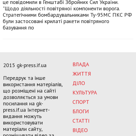
це повідомили в Генштабі Збройних Сил України.
"Щодо діяльності повітряної компоненти ворога.
Стратегічними бомбардувальниками Ту-95МС ПКС РФ
були застосовані крилаті ракети повітряного
базування по
ВЛАДА
2015 gk-press.if.ua
ЖИТТЯ
Передрук та інше
ДІЛО
використання матеріалів,
що розміщені на сайті
КУЛЬТУРА
дозволяється за умови
СПОРТ
посилання на gk-
press.if.ua Інтернет-
БЛОГИ
видання можуть
СТАТТІ
використовувати
матеріали сайту,
ВІДЕО
розміщувати відео за