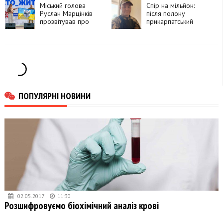
Міський голова
Спір на мільйон:
Руслан Марцінків
після полону
прозвітував про
прикарпатський
свою роботу в
ветеран намагається
першому півріччі
повернути виплати,
які отримувала
колишня дружина
ПОПУЛЯРНІ НОВИНИ
02.05.2017
11:30
Розшифровуємо біохімічний аналіз крові