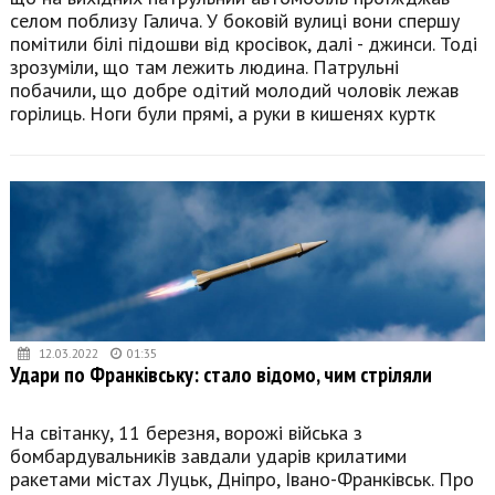
селом поблизу Галича. У боковій вулиці вони спершу
помітили білі підошви від кросівок, далі - джинси. Тоді
зрозуміли, що там лежить людина. Патрульні
побачили, що добре одітий молодий чоловік лежав
горілиць. Ноги були прямі, а руки в кишенях куртк
12.03.2022
01:35
Удари по Франківську: стало відомо, чим стріляли
На світанку, 11 березня, ворожі війська з
бомбардувальників завдали ударів крилатими
ракетами містах Луцьк, Дніпро, Івано-Франківськ. Про