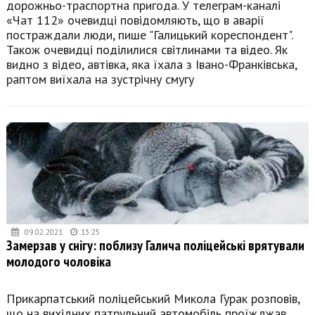
дорожньо-траспортна пригода. У телеграм-каналі
«Чат 112» очевидці повідомляють, що в аварії
постраждали люди, пише "Галицький кореспондент".
Також очевидці поділилися світлинами та відео. Як
видно з відео, автівка, яка їхала з Івано-Франківська,
раптом виїхала на зустрічну смугу
09.02.2021
13:25
Замерзав у снігу: поблизу Галича поліцейські врятували
молодого чоловіка
Прикарпатський поліцейський Микола Гурак розповів,
що на вихідних патрульний автомобіль проїжджав