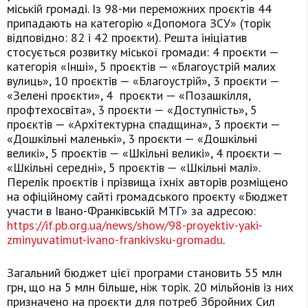
міській громаді. Із 98-ми переможних проєктів 44
припадають на категорію «Допомога ЗСУ» (торік
відповідно: 82 і 42 проєкти). Решта ініціатив
стосується розвитку міської громади: 4 проєкти —
категорія «Інші», 5 проєктів — «Благоустрій малих
вулиць», 10 проєктів — «Благоустрій», 3 проєкти —
«Зелені проєкти», 4 проєкти — «Позашкілля,
профтехосвіта», 3 проєкти — «Доступність», 5
проєктів — «Архітектурна спадщина», 3 проєкти —
«Дошкільні маленькі», 3 проєкти — «Дошкільні
великі», 5 проєктів — «Шкільні великі», 4 проєкти —
«Шкільні середні», 5 проєктів — «Шкільні малі».
Перелік проєктів і прізвища їхніх авторів розміщено
на офіційному сайті громадського проєкту «Бюджет
участи в Івано-Франківській МТГ» за адресою:
https://if.pb.org.ua/news/show/98-proyektiv-yaki-
zminyuvatimut-ivano-frankivsku-gromadu
.
Загальний бюджет цієї програми становить 55 млн
грн, що на 5 млн більше, ніж торік. 20 мільйонів із них
призначено на проєкти для потреб Збройних Сил