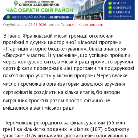
Опубліковано:
22-06-2026
Автор:
Галицький Кореспондент
В Івано-Франківській міські громаді оголосили
проміжні підсумки цьогорічної цільової програми
«Партиципаторне бюджетування», більш знаної як
«Бюджет участи». Її учасникам, що успішно пройшли
через конкурсне сито, в міській раді урочисто вручили
сертифікати переможців цієї програми та подарункові
пам’ятки про участь у міській програмі.
Через велике
число переможців організаторам довелося вручення
сертифікатів розділити на кілька етапів, бо автори
виграшних проєктів
разом просто фізично не
вміщалися в залі міської ради.
Переможців рекордного за фінансуванням (55 млн
грн) і за кількістю поданих ініціатив (187) «Бюджету
участи»-2026 визначило двотижневе голосування в