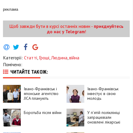
реклама
Щоб завжди бути в курсі останніх новин -
приєднуйтесь
до нас у Telegram
!
Категорії:
Статті
,
Гроші
,
Людина
,
війна
Помічено:
ЧИТАЙТЕ ТАКОЖ:
Івано-Франківськ і
Івано-Франківськ
японське агентство
інвестує в свою
JICA планують
молодь
об’єднати зусилля в
реабілітації
ветеранів війни і
Боротьба після війни
У п’ятій поліклініці
цивільних
запрацювали
оновлені лікарські
кабінети