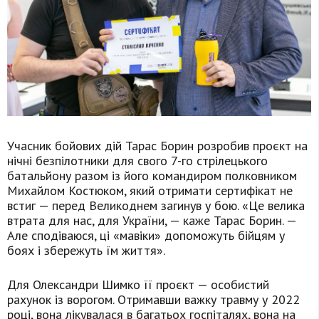
Учасник бойових дій Тарас Борин розробив проєкт на
нічні безпілотники для свого 7-го стрілецького
батальйону разом із його командиром полковником
Михайлом Костюком, який отримати сертифікат не
встиг — перед Великоднем загинув у бою. «Це велика
втрата для нас, для України, — каже Тарас Борин. —
Але сподіваюся, ці «мавіки» допоможуть бійцям у
боях і збережуть їм життя».
Для Олександри Шимко її проєкт — особистий
рахунок із ворогом. Отримавши важку травму у 2022
році, вона лікувалася в багатьох госпіталях, вона на