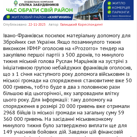
Опубліковано:
22-11-2023
Автор:
Галицький Кореспондент
Івано-Франківськ посилює матеріальну допомогу для
Збройних сил України. Якщо позаминулого тижня
виконком ІФМР оголосив на «Рrozorro» тендер на
закупівлю першої партії з 500 дронів, то минулого
тижня міський голова Руслан Марцінків на зустрічі з
ініціативною групою небайдужих франківців оголосив,
що з 1 січня наступного року допомога військовим із
міської громади на спорядження становитиме вже 50
000 гривень, тобто буде в два з половиною рази
більшою від цьогорічної, яку запровадили влітку
цього року. Для інформації: таку допомогу на
спорядження в розмірі 20 000 гривень вже отримали
2968 бійців із міської громади на загальну суму 59
360 000 гривень. На засіданні міськвиконкому
минулого тижня було затверджено виплати ще для
149 учасників бойових дій. Завдяки цій фінансовій