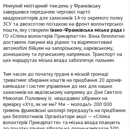
Минулий мілітарний тиждень у Франківську
завершився передачею чергової партії
квадрокоптерів для захисників 14-го окремого полку
ЗСУ та двохсотою поїздкою на фронт волонтерської
пошти, яку створили
Івано-Франківська міська рада і
ГО «Спілка волонтерів Прикарпаття». Вона безплатно
доставляє пакунки від рідних та відремонтовані
автомобілі бійцям на запорізькому, харківському,
донецькому та луганському напрямках. Транспорт на
цих маршрутах міська влада забезпечує пальним.
Тим часом до початку грудня в міській громаді
триватиме збирання коштів на придбання 20 дронів-
камікадзе і систем управління до них для наших
захисників на авдіївському напрямку до Дня Святого
Миколая. Половину із нещодавно зібраних на
ярмарку «Хто, як не ми? Ми – молодь!» 200 000
гривень франківські школярі передадуть на придбання
цих безпілотників. Організатори акції — «Спілка
волонтерів Прикарпаття» та міська влада планують
до початку грудня зібрати на дрони-камікадзе 500