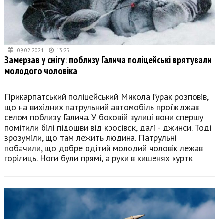
09.02.2021
13:25
Замерзав у снігу: поблизу Галича поліцейські врятували
молодого чоловіка
Прикарпатський поліцейський Микола Гурак розповів,
що на вихідних патрульний автомобіль проїжджав
селом поблизу Галича. У боковій вулиці вони спершу
помітили білі підошви від кросівок, далі - джинси. Тоді
зрозуміли, що там лежить людина. Патрульні
побачили, що добре одітий молодий чоловік лежав
горілиць. Ноги були прямі, а руки в кишенях куртк