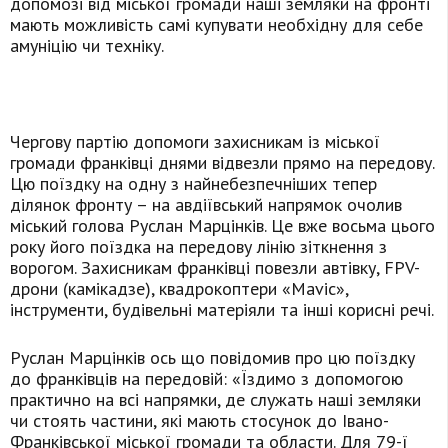
допомозі від міської громади наші земляки на фронті
мають можливість самі купувати необхідну для себе
амуніцію чи техніку.
Чергову партію допомоги захисникам із міської
громади франківці днями відвезли прямо на передову.
Цю поїздку на одну з найнебезпечніших тепер
ділянок фронту – на авдіївський напрямок очолив
міський голова Руслан Марцінків. Це вже восьма цього
року його поїздка на передову лінію зіткнення з
ворогом. Захисникам франківці повезли автівку, FPV-
дрони (камікадзе), квадрокоптери «Mavic»,
інструменти, будівельні матеріяли та інші корисні речі.
Руслан Марцінків ось що повідомив про цю поїздку
до франківців на передовій: «Їздимо з допомогою
практично на всі напрямки, де служать наші земляки
чи стоять частини, які мають стосунок до Івано-
Франківської міської громади та области. Для 79-ї