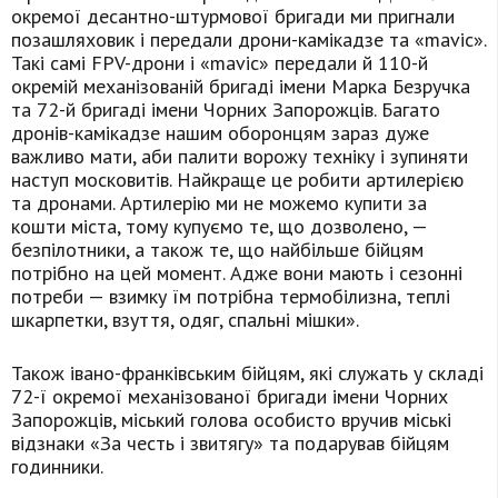
окремої десантно-штурмової бригади ми пригнали
позашляховик і передали дрони-камікадзе та «mavic».
Такі самі FPV-дрони і «mavic» передали й 110-й
окремій механізованій бригаді імени Марка Безручка
та 72-й бригаді імени Чорних Запорожців. Багато
дронів-камікадзе нашим оборонцям зараз дуже
важливо мати, аби палити ворожу техніку і зупиняти
наступ московитів. Найкраще це робити артилерією
та дронами. Артилерію ми не можемо купити за
кошти міста, тому купуємо те, що дозволено, —
безпілотники, а також те, що найбільше бійцям
потрібно на цей момент. Адже вони мають і сезонні
потреби — взимку їм потрібна термобілизна, теплі
шкарпетки, взуття, одяг, спальні мішки».
Також івано-франківським бійцям, які служать у складі
72-ї окремої механізованої бригади імени Чорних
Запорожців, міський голова особисто вручив міські
відзнаки «За честь і звитягу» та подарував бійцям
годинники.