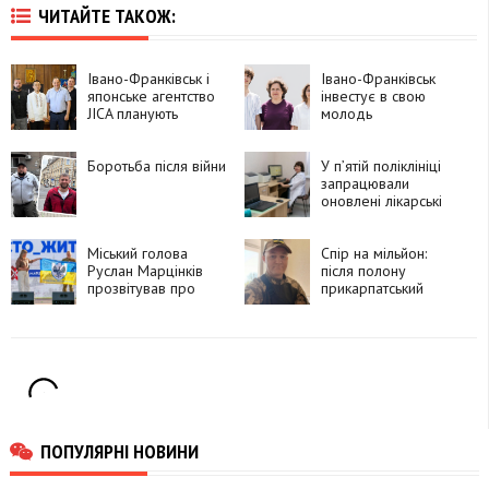
ЧИТАЙТЕ ТАКОЖ:
Івано-Франківськ і
Івано-Франківськ
японське агентство
інвестує в свою
JICA планують
молодь
об’єднати зусилля в
реабілітації
ветеранів війни і
Боротьба після війни
У п’ятій поліклініці
цивільних
запрацювали
оновлені лікарські
кабінети
Міський голова
Спір на мільйон:
Руслан Марцінків
після полону
прозвітував про
прикарпатський
свою роботу в
ветеран намагається
першому півріччі
повернути виплати,
які отримувала
колишня дружина
ПОПУЛЯРНІ НОВИНИ