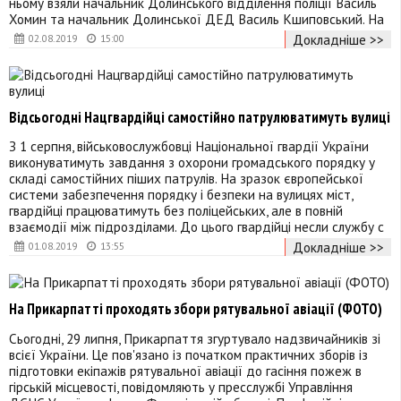
ньому взяли начальник Долинського відділення поліції Василь
Хомин та начальник Долинської ДЕД Василь Кшиповський. На
Докладніше >>
02.08.2019
15:00
Відсьогодні Нацгвардійці самостійно патрулюватимуть вулиці
З 1 серпня, військовослужбовці Національної гвардії України
виконуватимуть завдання з охорони громадського порядку у
складі самостійних піших патрулів. На зразок європейської
системи забезпечення порядку і безпеки на вулицях міст,
гвардійці працюватимуть без поліцейських, але в повній
взаємодії між підрозділами. До цього гвардійці несли службу с
Докладніше >>
01.08.2019
13:55
На Прикарпатті проходять збори рятувальної авіації (ФОТО)
Сьогодні, 29 липня, Прикарпаття згуртувало надзвичайників зі
всієї України. Це пов'язано із початком практичних зборів із
підготовки екіпажів рятувальної авіації до гасіння пожеж в
гірській місцевості, повідомляють у пресслужбі Управління