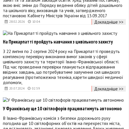
якою вніс зміни до Порядку ведення обліку дітей дошкільного
та шкільного віку, вихованців та учнів, затвердженого
постановою Кабінету Міністрів України від 13.09.2017
Докладніше >>
28.02.2026
10:04
На Прикарпатті пройдуть навчання з цивільного захисту
З 22 липня по 2 серпня 2024 року на Прикарпатті проведуть
комплексну перевірку виконання вимог законів у сфері
цивільного захисту та території Івано-Франківської області.
Під час проведення перевірки плануються відпрацювання
ввідних завдань, що потребуватиме залучення сил швидкого
реагування (протипожежна техніка, карети швидкої медичної
допомоги,
Докладніше >>
20.07.2024
02:59
У Франківську ще 10 світлофорів працюватимуть автономно
В Івано-Франківську комісія з безпеки дорожнього руху
погодила ще 10 світлофорних об’єктів на перехрестях міста,
де встановлять автономні джерела живлення. Блоки живлення