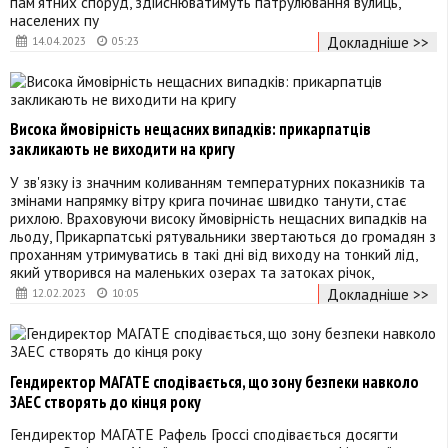
пам’ятних споруд, здійснюватимуть патрулювання вулиць,
населених пу
Докладніше >>
14.04.2023
05:23
Висока ймовірність нещасних випадків: прикарпатців
закликають не виходити на кригу
У зв'язку із значним коливанням температурних показників та
змінами напрямку вітру крига починає швидко танути, стає
рихлою. Враховуючи високу ймовірність нещасних випадків на
льоду, Прикарпатські рятувальники звертаються до громадян з
проханням утримуватись в такі дні від виходу на тонкий лід,
який утворився на маленьких озерах та затоках річок,
Докладніше >>
12.02.2023
10:05
Гендиректор МАГАТЕ сподівається, що зону безпеки навколо
ЗАЕС створять до кінця року
Гендиректор МАГАТЕ Рафель Гроссі сподівається досягти