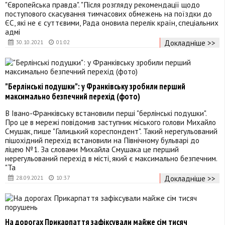
"Європейська правда". "Після розгляду рекомендації щодо
поступового скасування тимчасових обмежень на поїздки до
ЄС, які не є суттєвими, Рада оновила перелік країн, спеціальних
адмі
Докладніше >>
30.10.2021
01:02
"Берлінські подушки": у Франківську зробили перший
максимально безпечний перехід (фото)
В Івано-Франківську встановили перші "берлінські подушки".
Про це в мережі повідомив заступник міського голови Михайло
Смушак, пише "Галицький кореспондент". Такий нерегульований
пішохідний перехід встановили на Північному бульварі до
ліцею №1. За словами Михайла Смушака це перший
нерегульований перехід в місті, який є максимально безпечним.
"Та
Докладніше >>
28.09.2021
10:37
На дорогах Прикарпаття зафіксували майже сім тисяч