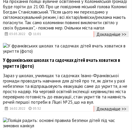
На прохання поліції вуличне освітлення у Коломийській громаді
буде горіти до 21:00. Про це повідомив міський голова Коломиї
Богдан Станіславський. "Після цього ми переходимо у
світломаскувальний режим, і всі ліхтарі/вивіски/реклама мають
погаснути. Так само коломияни повинні виключити світло у
своїх будинках", - пояснив мер. Очільнки міста нагол
Докладніше >>
03.03.2022
11:01
У франківських школах та садочках дітей вчать ховатися в
укриття (фото)
Зараз у школах, училищах та садочках Івано-Франківської
громади проводять навчання для дітей про те, як діяти у разі
небезпеки та відпрацьовують евакуацію саме до укриття, а не
просто надвір. На черговій освітній інспекції керівництво міста
перевірило готовність до евакуації, стан укриттів та наявність
речей першої потреби в Ліцеї №25, що на вул.
Докладніше >>
16.02.2022
05:52