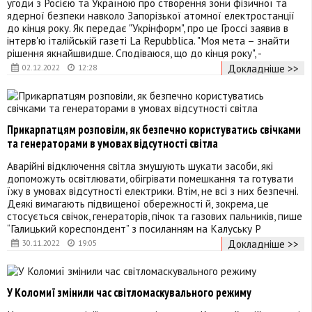
угоди з Росією та Україною про створення зони фізичної та
ядерної безпеки навколо Запорізької атомної електростанції
до кінця року. Як передає "Укрінформ", про це Гроссі заявив в
інтерв'ю італійській газеті La Repubblica. "Моя мета – знайти
рішення якнайшвидше. Сподіваюся, що до кінця року", -
Докладніше >>
02.12.2022
12:28
Прикарпатцям розповіли, як безпечно користуватись свічками
та генераторами в умовах відсутності світла
Аварійні відключення світла змушують шукати засоби, які
допоможуть освітлювати, обігрівати помешкання та готувати
їжу в умовах відсутності електрики. Втім, не всі з них безпечні.
Деякі вимагають підвищеної обережності й, зокрема, це
стосується свічок, генераторів, пічок та газових пальників, пише
“Галицький кореспондент” з посиланням на Калуську Р
Докладніше >>
30.11.2022
19:05
У Коломиї змінили час світломаскувального режиму