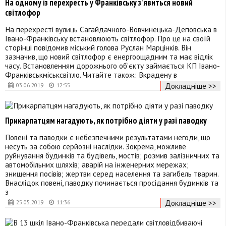
На одному із перехресть у Франківську з'явиться новий
світлофор
На перехресті вулиць Сагайдачного-Вовчинецька-Деповська в
Івано-Франківську встановлюють світлофор. Про це на своїй
сторінці повідомив міський голова Руслан Марцінків. Він
зазначив, що новий світлофор є енергоощадним та має відлік
часу. Встановленням дорожнього об'єкту займається КП Івано-
Франківськміськсвітло. Читайте також: Вкрадену в
Докладніше >>
03.06.2019
12:55
Прикарпатцям нагадують, як потрібно діяти у разі паводку
Повені та паводки є небезпечними результатами негоди, що
несуть за собою серйозні наслідки. Зокрема, можливе
руйнування будинків та будівель, мостів; розмив залізничних та
автомобільних шляхів; аварій на інженерних мережах;
знищення посівів; жертви серед населення та загибель тварин.
Внаслідок повені, паводку починається просідання будинків та
з
Докладніше >>
25.05.2019
11:36