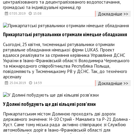
централізованого та децентралізованого водопостачання,
громадські та індивідуальні криниці, пр
Докладніше >>
07.05.2019
15:08
Прикарпатські рятувальники отримали німецьке обладнання
Сьогодні, 25 квітня, тисменицькі рятувальники отримали
рятувальне обладнання німецької фірми LUKAS. Проект
вдалося реалізувати за сприяння керівника Управління ДСНС
України в Івано-Франківській області Володимира Чернецького
та міжнародного співробітництва Республіка Польща,
повідомляють у Тисменицькому РВ у ДСНС. Так, до технічного
арсеналу
Докладніше >>
25.04.2019
14:59
У Долині побудують ще дві кільцеві розв'язки
Прикарпатським містом Долиною проходять дві дороги
державного значення: Н-10 Стрий - Мамалига та Р-21 Долина -
Хуст. Саме тому міська рада активно співпрацює зі Службою
автомобільних доріг в Івано-Франківській області для