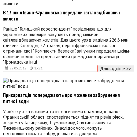
В 13 шкіл Івано-Франківська передали світловідбиваючі
жилети
Раніше "Галицький кореспондент" повідомляв, що для
українських школярів закуплять понад мільйон
світловідбиваючих жилетів. Для цього уряд виділив 226,6 млн
гривень. Сьогодні, 22 травня, перші франківські школярі
отримали свої "Комплекти безпеки", які учням передали шкільні
офіцери поліції та представники громадської організації
"Громадська ініці
Докладніше >>
22.05.2019
13:21
Прикарпатців попереджають про можливе забруднення
питної води
У зв’язку з затяжними та інтенсивними опадами, в Івано-
Франківській області спостерігається підняття рівнів річок,
зокрема у Галицькому, Тлумацькому, Снятинському та
Тисменицькому районах. Внаслідок чого, можуть
підтоплюватись та забруднюватись джерела