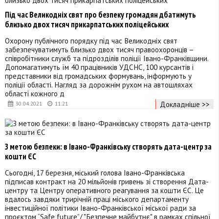
Під час Великодніх свят про безпеку громадян дбатимуть
близько двох тисяч прикарпатських поліцейських
Охорону публічного порядку під час Великодніх свят
забезпечуватимуть близько двох тисяч правоохоронців –
співробітники служб та підрозділів поліції Івано-Франківщини.
Допомагатимуть їм 40 працівників УДСНС, 100 курсантів і
представники від громадських формувань, інформують у
поліції області. Нагляд за дорожнім рухом на автошляхах
області кожного д
Докладніше >>
30.04.2021
11:21
З метою безпеки: в Івано-Франківську створять дата-центр за
кошти ЄС
Сьогодні, 17 березня, міський голова Івано-Франківська
підписав контракт на 20 мільйонів гривень зі створення Дата-
центру та Центру оперативного реагування за кошти ЄС. Це
вдалось завдяки трирічній праці міського департаменту
інвестиційної політики Івано-Франківської міської ради за
проєктом “Safe future”/ "Безпечне майбутнє" в рамках спільної