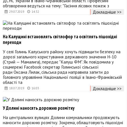
ДСНС України в Івано-Франківській області. Професійні
обговорення ведуться на тему: "Гасіння лісових пожеж з
Докладніше >>
29.07.2019
14:32
На Калущині встановлять світлофор та освітлять пішохідні
переходи
У селі Голинь Калуського району хочуть підвищити безпеку на
дорозі загального користування державного значення Н-10
(Стрий — Мамалига), передає "Калуш ФМ". Як повідомила у
соцмережі Facebook секретар Голинської сільської
ради Оксана Лилак, сільська рада направила запити до
Головного управління Національної поліції в Івано-Франківській
області та
Докладніше >>
18.07.2019
16:03
У Долині наносять дорожню розмітку
На центральних вулицях Долини комунальники продовжують
наносити дорожню розмітку. Зокрема, облаштовують пішохідні