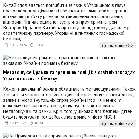
Китай сподівається поглибити зв'язки з Угорщиною в галузі
правоохоронної діяльності і безпеки, оскільки обидві країни
відзначають 75-ту річницю встановлення дипломатичних
відносин. Під час рідкісної зустрічі з прем'єр-міністром
Віктором Орбаном Китай запропонував підтримку давньому
стратегічному партнеру, Угорщині, в питаннях громадської
безпеки,
Докладніше >>
19.02.2024
18:04
Металошукачі, рамки та працівник поліції: в освітніх закладах
України посилять безпеку
Кожен навчальний заклад обладнають металошукачами. Також
з'являться чергові поліцейські для забезпечення безпеки дітей,
заявив міністр внутрішніх справ України Ігор Клименко. У
кожному навчальному закладі планується встановити
металошукачі та рамки. Крім того, у школах для безпеки дітей
будуть чергувати поліцейські, повідомив міністр МВС І
Докладніше >>
07.12.2023
10:24