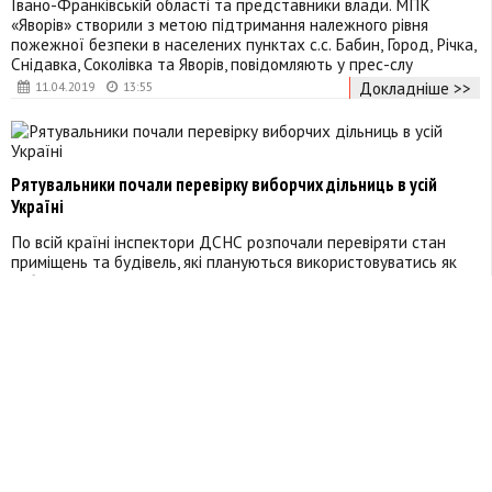
Івано-Франківській області та представники влади. МПК
«Яворів» створили з метою підтримання належного рівня
пожежної безпеки в населених пунктах с.с. Бабин, Город, Річка,
Снідавка, Соколівка та Яворів, повідомляють у прес-слу
Докладніше >>
11.04.2019
13:55
Рятувальники почали перевірку виборчих дільниць в усій
Україні
По всій країні інспектори ДСНС розпочали перевіряти стан
приміщень та будівель, які плануються використовуватись як
виборчі дільниці. Головна мета — встановлення реальної
готовності таких об'єктів до процесу волевиявлення громадян
під час виборів Президента України наприкінці березня. Так,
перевіряється стан утримання евакуаційних виходів та шлях
Докладніше >>
03.03.2019
12:58
У Надвірній проведуть освітлення декількох вулиць (Перелік)
Останніми роками в м.Надвірна активно проводяться роботи