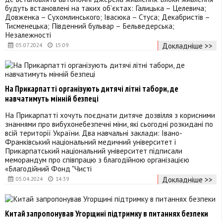
будуть встановлені на таких об’єктах: Галицька – Целевича;
Довженка – Сухомлинського; Івасюка – Стуса; Декабристів –
Тисменецька; Південний бульвар – Бельведерська;
Незалежності
Докладніше >>
05.07.2024
15:09
На Прикарпатті організують дитячі літні табори, де
навчатимуть мінній безпеці
На Прикарпатті хочуть поєднати дитяче дозвілля з корисними
знаннями про вибухонебезпечні міни, які сьогодні розкидані по
всій території України. Два навчальні заклади: Івано-
Франківський національний медичний університет і
Прикарпатський національний університет підписали
меморандум про співпрацю з благодійною організацією
«Благодійний Фонд "Чисті
Докладніше >>
05.04.2024
14:39
Китай запропонував Угорщині підтримку в питаннях безпеки