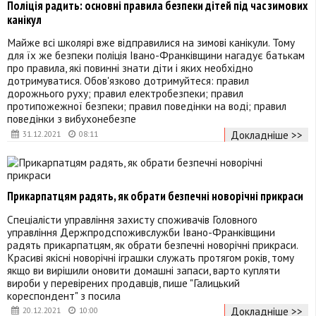
Поліція радить: основні правила безпеки дітей під час зимових
канікул
Майже всі школярі вже відправилися на зимові канікули. Тому
для їх же безпеки поліція Івано-Франківщини нагадує батькам
про правила, які повинні знати діти і яких необхідно
дотримуватися. Обов'язково дотримуйтеся: правил
дорожнього руху; правил електробезпеки; правил
протипожежної безпеки; правил поведінки на воді; правил
поведінки з вибухонебезпе
Докладніше >>
31.12.2021
08:11
Прикарпатцям радять, як обрати безпечні новорічні прикраси
Спеціалісти управління захисту споживачів Головного
управління Держпродспоживслужби Івано-Франківщини
радять прикарпатцям, як обрати безпечні новорічні прикраси.
Красиві якісні новорічні іграшки служать протягом років, тому
якщо ви вирішили оновити домашні запаси, варто купляти
вироби у перевірених продавців, пише "Галицький
кореспондент" з посила
Докладніше >>
20.12.2021
10:00