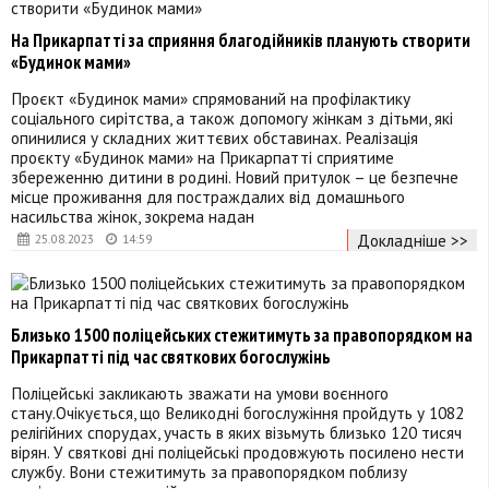
На Прикарпатті за сприяння благодійників планують створити
«Будинок мами»
Проєкт «Будинок мами» спрямований на профілактику
соціального сирітства, а також допомогу жінкам з дітьми, які
опинилися у складних життєвих обставинах. Реалізація
проєкту «Будинок мами» на Прикарпатті сприятиме
збереженню дитини в родині. Новий притулок – це безпечне
місце проживання для постраждалих від домашнього
насильства жінок, зокрема надан
Докладніше >>
25.08.2023
14:59
Близько 1500 поліцейських стежитимуть за правопорядком на
Прикарпатті під час святкових богослужінь
Поліцейські закликають зважати на умови воєнного
стану.Очікується, що Великодні богослужіння пройдуть у 1082
релігійних спорудах, участь в яких візьмуть близько 120 тисяч
вірян. У святкові дні поліцейські продовжують посилено нести
службу. Вони стежитимуть за правопорядком поблизу