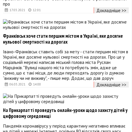
про
Докладніше >>
17.03.2021
12:01
Франківськ хоче стати першим містом в Україні, яке досягне
нульової смертності на дорогах
Івано-Франківськ ставить собі за мету - стати першим містом в
Україні, яке досягне нульової смертності на дорогах. Про це у
соціальній мережі написав міський голова міста Руслан
Марцінків. "Вулиці нашого міста потребують змін, адже це
сумно, що є такі місця, де люди переходять дорогу із думкою
“виживу чи не виживу", - пише мер. Додає, що дав доруч
Докладніше >>
06.03.2021
14:00
На Прикарпатті проведуть онлайн-уроки щодо захисту дітей у
цифровому середовищі
Пандемія коронавірусу у період карантину негативно впливає
на дітей у мережі Інтернет, оскільки 80 відсотків свого часу