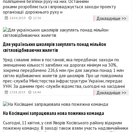
поліпшення безпеки руху на них. Останніми
роками розробляється і впроваджується заходи проекту
організації дорожнього руху н
Докладніше >>
24.04.2019
12:56
Для українських школярів закуплять понад мільйон
світловідбиваючих жилетів
Уряд схвалив зміни в постанові, яка передбачає заходи по
зменшенню кількості загиблих на дорогах мінімум на 30%,
зокрема передбачено 226,6 млн грн для закупки понад 1 млн
світло відбиваючих жилетів для школярів. Про це повідомила
прес-служба Міністерства інфраструктури України, передає
УНН. За даними прес-служби відомства, сьогодні на засіданні
Докладніше >>
17.04.2019
14:44
На Косівщині запрацювала нова пожежна команда
Сьогодні, 11 квітня, у селі Яворів Косівського району відкрили
пожежну команду. В заході також взяли участь надзвичайники