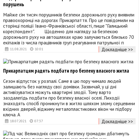
порушень
Майже сім тисяч порушників безпеки дорожнього руху виявили
правоохоронці на дорогах Прикарпаття. Про це повідомили на
сторінці поліції Івано-Франківської області, пише "Галицький
кореспондент". Щоденно для нагляду за безпекою
дорожнього руху на автошляхах краю залучаються близько 70
екіпажів із числа працівників груп реагування патрульної п
Докладніше >>
11.08.2021
10:01
Прикарпатцям радять подбати про безпеку власного житла
Сезон відпусток у розпалі. Саме в цю пору чимало людей
залишають без нагляду свої домівки. Зазвичай, у ці дні
активізуватися можуть квартирні злодії. Тому варто
заздалегідь подбати про безпеку власної оселі. Лиходії
знаходять спосіб проникнути в житло шляхом злому серцевини
вхідних дверей, віджиму металопластикових вікон чи підбору
ключа. А
Докладніше >>
18.07.2021
07:37