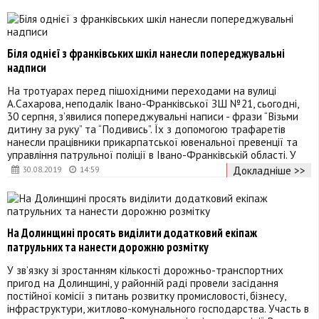
Біля однієї з франківських шкіл нанесли попереджувальні
надписи
На тротуарах перед пішохідними переходами на вулиці
А.Сахарова, неподалік Івано-Франківської ЗШ №21, сьогодні,
30 серпня, з’явилися попереджувальні написи - фрази “Візьми
дитину за руку” та “Подивись”. Їх з допомогою трафаретів
нанесли працівники прикарпатської ювенальної превенції та
управління патрульної поліції в Івано-Франківській області. У
Докладніше >>
30.08.2019
14:59
На Долинщині просять виділити додатковий екіпаж
патрульних та нанести дорожню розмітку
У зв’язку зі зростанням кількості дорожньо-транспортних
пригод на Долинщині, у районній раді провели засідання
постійної комісії з питань розвитку промисловості, бізнесу,
інфраструктури, житлово-комунального господарства. Участь в