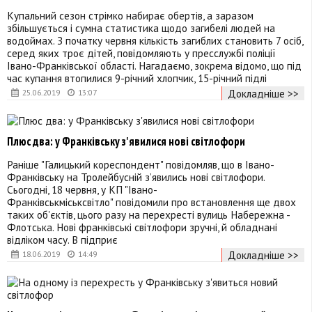
Купальний сезон стрімко набирає обертів, а заразом
збільшується і сумна статистика щодо загибелі людей на
водоймах. З початку червня кількість загиблих становить 7 осіб,
серед яких троє дітей, повідомляють у пресслужбі поліції
Івано-Франківської області. Нагадаємо, зокрема відомо, що під
час купання втопилися 9-річний хлопчик, 15-річний підлі
Докладніше >>
25.06.2019
13:07
Плюс два: у Франківську з'явилися нові світлофори
Раніше "Галицький кореспондент" повідомляв, що в Івано-
Франківську на Тролейбусній з’явились нові світлофори.
Сьогодні, 18 червня, у КП "Івано-
Франківськміськсвітло" повідомили про встановлення ще двох
таких об'єктів, цього разу на перехресті вулиць Набережна -
Флотська. Нові франківські світлофори зручні, й обладнані
відліком часу. В підприє
Докладніше >>
18.06.2019
14:49