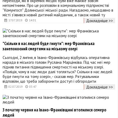
переходи, які в окремих місцях були вже майже зовсім
непомітними. Про це розповіли в комунальному підприємстві
"Комунгосп" Долинської міської ради. Нагадаємо, нещодавно в
місті з'явився новий дитячий майданчик, а також новий ту
Докладніше >>
17.07.2019
14:01
"Скільки в нас людей буде гинути": мер Франківська
занепокоєний смертями на міському озері
Сьогодні, 2 липня, в Івано-Франківську відбулась оперативна
нарада в міського голови Руслана Марцінківа. Під час неї мер
підняв питання підвищення смертності на міському озері.
«Поліція, чому в нас люди далі топляться? Скільки в нас людей
буде гинути на тому озері», - сказав мер. Рятувальники
відповіли, що треба заборонити доступ і обгородити
Докладніше >>
02.07.2019
03:47
З початку червня на Івано-Франківщині втопилися семеро
людей