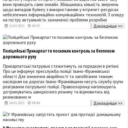
вони проводять саме онлайн. Збільшилась кількість звернень
щодо випадків булінгу з використанням у інтренет-ресурсах
небезпечних інформаційно-комунікаційних технологій. З огляду
на гостру актуальність зазначеної проблеми розробил
Докладніше >>
11.02.2021
06:53
Поліцейські Прикарпаття посилили контроль за безпекою
дорожнього руху
Прикарпатські патрульні стежитимуть за порядком в регіоні.
Про це інформує пресслужба поліції Івано-Франківської
області Для зниження аварійності та запобігання тяжким
наслідкам на дорогах Івано-Франківщини несуть службу групи
реагування патрульної поліції. Правоохоронці наголошують
дотримуватись швидкісного режиму та відмовитись від
ризикованих м
Докладніше >>
26.01.2021
08:44