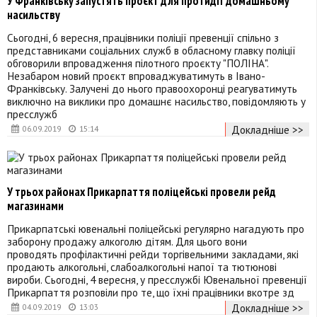
У Франківську запустять проєкт для протидії домашньому
насильству
Сьогодні, 6 вересня, працівники поліції превенції спільно з
представниками соціальних служб в обласному главку поліції
обговорили впровадження пілотного проєкту "ПОЛІНА".
Незабаром новий проєкт впроваджуватимуть в Івано-
Франківську. Залучені до нього правоохоронці реагуватимуть
виключно на виклики про домашнє насильство, повідомляють у
пресслужб
Докладніше >>
06.09.2019
15:14
У трьох районах Прикарпаття поліцейські провели рейд
магазинами
Прикарпатські ювенальні поліцейські регулярно нагадують про
заборону продажу алкоголю дітям. Для цього вони
проводять профілактичні рейди торгівельними закладами, які
продають алкогольні, слабоалкогольні напої та тютюнові
вироби. Сьогодні, 4 вересня, у пресслужбі Ювенальної превенції
Прикарпаття розповіли про те, що їхні працівники вкотре зд
Докладніше >>
04.09.2019
13:03