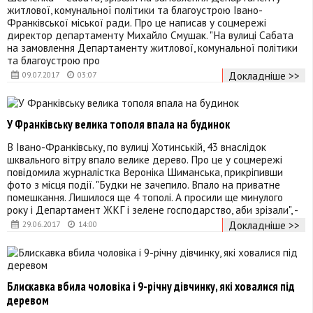
житлової, комунальної політики та благоустрою Івано-
Франківської міської ради. Про це написав у соцмережі
директор департаменту Михайло Смушак. "На вулиці Сабата
на замовлення Департаменту житлової, комунальної політики
та благоустрою про
Докладніше >>
09.07.2017
03:07
У Франківську велика тополя впала на будинок
В Івано-Франківську, по вулиці Хотинській, 43 внаслідок
шквального вітру впало велике дерево. Про це у соцмережі
повідомила журналістка Вероніка Шиманська, прикріпивши
фото з місця події. "Будки не зачепило. Впало на приватне
помешкання. Лишилося ще 4 тополі. А просили ще минулого
року і Департамент ЖКГ і зелене господарство, аби зрізали", -
Докладніше >>
29.06.2017
14:00
Блискавка вбила чоловіка і 9-річну дівчинку, які ховалися під
деревом