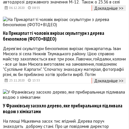
автодорозі державного значення М-12. Також о 23.36 в селі
Докладніше >>
06.12.2020
08:55
На Прикарпатті чоловік вирізає скульптури з дерева
бензопилою (ФОТО+ВІДЕО)
Дерев'яні скульптури бензопилою вирізає прикарпатець Іван
Мисюга зі села Нижнів Тлумацького району. Цією справою
майстер захоплюється вже три роки. Лавочки, гойдалки, колони
- все це Іван Мисюга виготовляє на замовлення, повідомляє
"Суспільне Карпати". "Спочатку знаходжу матеріал, фотографії
різні, як би приблизно хотів зробити виріб. Потім
Докладніше >>
23.11.2020
13:53
У Франківську засохло дерево, яке прибиральниця підливала
водою з хімікатами
На площі Міцкевича засох тис ягідний. Дерева поруч
знаходять доброму стані. Про це повідомив директор