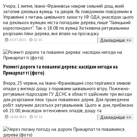
Учора, 1 липня, Івано-Франківськ накрив сильний дощ, який
затопив декілька вулиць та дворів. Як повідомили повідомили в
Управлінні з питань цивільного захисту ІФ ОДА, унаслідок цього
на декількох вулицях міста попадали дерева, пише "Галицький
кореспондент". Так о 18:08 по вулиці Хоткевича рятувальники
розрізали гілки дерева, яке впало на проїжджу
Докладніше >>
02.07.2021
02:15
Розмиті дороги та повалені дерева: наслідки негоди на
Прикарпатті (фото)
Вчора, 25 червня, на Івано-Франківщині спостерігалися зливові
опади у вигляді дощу з поривами шквального вітру. Пожежно-
рятувальні підрозділи ГУ ДСНС в області здійснили три виїзди
для розрізання гілок трьох повалених дерев. Для проведення
робіт залучили десятьох рятувальників. Цього ж дня, приблизно
об 21:00, внаслідок інтенсивних опадів, дощу та
Докладніше >>
26.06.2021
02:11