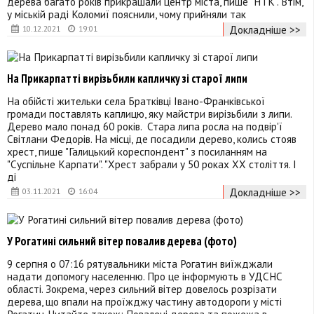
дерева багато років прикрашали центр міста, пише "НТК". Втім,
у міській раді Коломиї пояснили, чому прийняли так
Докладніше >>
10.12.2021
19:01
На Прикарпатті вирізьбили капличку зі старої липи
На обійсті жительки села Братківці Івано-Франківської
громади поставлять каплицю, яку майстри вирізьбили з липи.
Дерево мало понад 60 років. Стара липа росла на подвір'ї
Світлани Федорів. На місці, де посадили дерево, колись стояв
хрест, пише "Галицький кореспондент" з посиланням на
"Суспільне Карпати". "Хрест забрали у 50 роках XX століття. І
ді
Докладніше >>
03.11.2021
16:04
У Рогатині сильний вітер повалив дерева (фото)
9 серпня о 07:16 рятувальники міста Рогатин виїжджали
надати допомогу населенню. Про це інформують в УДСНС
області. Зокрема, через сильний вітер довелось розрізати
дерева, що впали на проїжджу частину автодороги у місті