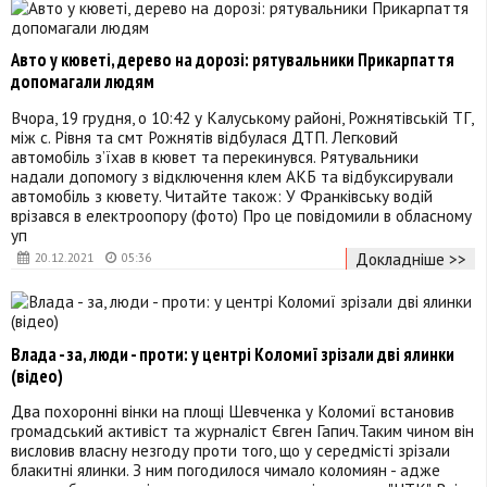
Авто у кюветі, дерево на дорозі: рятувальники Прикарпаття
допомагали людям
Вчора, 19 грудня, о 10:42 у Калуському районі, Рожнятівській ТГ,
між с. Рівня та смт Рожнятів відбулася ДТП. Легковий
автомобіль з’їхав в кювет та перекинувся. Рятувальники
надали допомогу з відключення клем АКБ та відбуксирували
автомобіль з кювету. Читайте також: У Франківську водій
врізався в електроопору (фото) Про це повідомили в обласному
уп
Докладніше >>
20.12.2021
05:36
Влада - за, люди - проти: у центрі Коломиї зрізали дві ялинки
(відео)
Два похоронні вінки на площі Шевченка у Коломиї встановив
громадський активіст та журналіст Євген Гапич.Таким чином він
висловив власну незгоду проти того, що у середмісті зрізали
блакитні ялинки. З ним погодилося чимало коломиян - адже