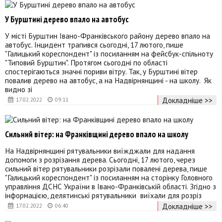
У Бурштині дерево впало на автобус
У місті Бурштин Івано-Франківського району дерево впало на
автобус. Інцидент трапився сьогодні, 17 лютого, пише
"Галицький кореспондент" із посиланням на фейсбук-спільноту
"Типовий Бурштин". Протягом сьогодні по області
спостерігаються значні пориви вітру. Так, у Бурштині вітер
повалив дерево на автобус, а на Надвірнянщині - на школу. Як
видно зі
Докладніше >>
17.02.2022
09:11
Сильний вітер: на Франківщині дерево впало на школу
На Надвірнянщині рятувальники виїжджали для надання
допомоги з розрізання дерева. Сьогодні, 17 лютого, через
сильний вітер рятувальники розрізали повалені дерева, пише
"Галицький кореспондент" із посиланням на сторінку Головного
управління ДСНС України в Івано-Франківській області. Згідно з
інформацією, делятинські рятувальники виїхали для розріз
Докладніше >>
17.02.2022
06:40