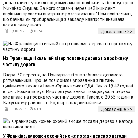
департаменту житлової, комунальної політики та благоустрою
Михайло Смушак. За його словами, через цей інцидент
вирішили провести внутрішнє розслідування. "Нам повідомили,
що бачили, як прибиральниця з закладу навпроти виливала
воду в лунку цього
Докладніше >>
09.10.2020
05:56
На Франківщині сильний вітер повалив дерева на проїжджу
частину дороги
Вчора, 30 вересня, на Прикарпатті знадобилася допомога
рятувальників. Про це повідомляє управління з питань
цивільного захисту Івано-Франківської ОДА. Так, о 19.42 годині
в смт. Рожнятів, вул. Миру рятувальники ліквідовували дерево,
яке впало на проїжджу частину дороги. Також, о 20.35 годині в
Калуському районі в с. Боднарів надзвичайники
Докладніше >>
01.10.2019
01:41
У Франківську кожен охочий зможе посади дерево з нагоди