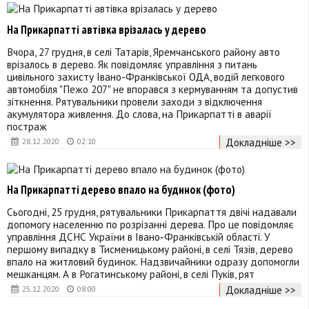
На Прикарпатті автівка врізалась у дерево
Вчора, 27 грудня, в селі Татарів, Яремчанського району авто
врізалось в дерево. Як повідомляє управління з питань
цивільного захисту Івано-Франківської ОДА, водій легкового
автомобіля "Пежо 207" не впорався з кермуванням та допустив
зіткнення. Рятувальники провели заходи з відключення
акумулятора живлення. До слова, на Прикарпатті в аварії
постраж
Докладніше >>
28.12.2020
02:10
На Прикарпатті дерево впало на будинок (фото)
Сьогодні, 25 грудня, рятувальники Прикарпаття двічі надавали
допомогу населенню по розрізанні дерева. Про це повідомляє
управління ДСНС України в Івано-Франківській області. У
першому випадку в Тисменицькому районі, в селі Тязів, дерево
впало на житловий будинок. Надзвичайники одразу допомогли
мешканцям. А в Рогатинському районі, в селі Пуків, рят
Докладніше >>
25.12.2020
08:00