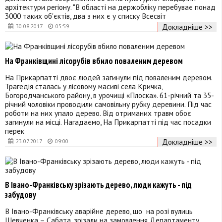
архітектури регіону. "В області на держобліку перебуває понад
3000 таких об'єктів, два з них є у списку Всесвіт
Докладніше >>
30.08.2017
05:59
На Франківщині лісорубів вбило поваленим деревом
На Прикарпатті двоє людей загинули під поваленим деревом.
Трагедія сталась у лісовому масиві села Кричка,
Богородчанського району, в урочищі «Плоска». 61-річний та 35-
річний чоловіки проводили самовільну рубку деревини. Під час
роботи на них упало дерево. Від отриманих травм обоє
загинули на місці. Нагадаємо, На Прикарпатті під час посадки
перек
Докладніше >>
23.07.2017
09:00
В Івано-Франківську зрізають дерево, люди кажуть - під
забудову
В Івано-Франківську аварійне дерево, що на розі вулиць
Шевченка – Сабата, зрізали на замовлення Департаменту