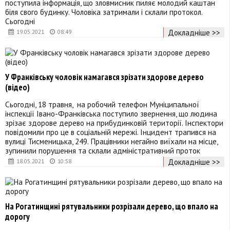
поступила інформація, що зловмисник пиляє молодий каштан
біля свого будинку. Чоловіка затримали і склали протокол.
Сьогодні
Докладніше >>
19.05.2021
08:49
У Франківську чоловік намагався зрізати здорове дерево
(відео)
Сьогодні, 18 травня, на робочий телефон Муніципальної
інспекції Івано-Франківська поступило звернення, що людина
зрізає здорове дерево на прибудинковій території. Інспектори
повідомили про це в соціальній мережі. Інцидент трапився на
вулиці Тисменицька, 249. Працівники негайно виїхали на місце,
зупинили порушення та склали адміністративний проток
Докладніше >>
18.05.2021
10:58
На Рогатинщині рятувальники розрізали дерево, що впало на
дорогу