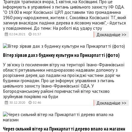
Трагедія трапилася вчора, 1 квітня, на Косівщині. Про це
інформують в управлінні з питань цивільного захисту ІФ ОДА.
"О 19.00 в морг Косівської ЦРЛ доставили тіло громадянина
1960 року народження, жителя с. Соколівка Косівської ТГ, який
загинув внаслідок падіння дерева в лісовому масиві", - йдеться
у повідомленні. До теми: На роботі від удару стру
Докладніше >>
02.04.2021
01:37
Вітер зірвав дах з будинку культури на Прикарпатті (фото)
У зв’язку із посиленням вітру на території Івано-Франківської
області рятувальники неодноразово надавали допомогу з
розрізання дерев, що падали на проїжджі частини доріг чи
будинки громадян. Про це інформує управління з питань
цивільного захисту Івано-Франківської ОДА. У
Богородчанському районі поривчастий вітер частково
зруйнував покрівлю на буди
Докладніше >>
30.12.2020
02:46
Через сильний вітер на Прикарпатті дерево впало на магазин