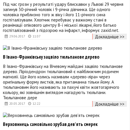
Під час грози у результаті удару блискавки у Львові 29 червня
загинув 30-річний чоловік і 9-річна дівчинка. Ще одного
чоловіка приблизно того ж віку і його 11-річного сина
госпіталізували. Хлопчик перебуває у важкому стані в
реанімації опікового центру 8-ї міської лікарні, його батько
госпіталізований з підозрою на інфаркт, інформує zaxid.net.
Докладніше >>
29.06.2017
11:07
В Івано-Франківську зацвіло тюльпанове дерево
В Івано-Франківську на Вічевому майдані зацвіло тюльпанове
дерево. Ліріодендрон тюльпановий є найближчим родичем
магнолії. Ще його колись називали «дерево-ліра» через
оригінальну форму листків, яка притаманна тільки йому. А
тюльпановим його називають за пахучі квіти жовтогарячого
кольору, які зовнішнім виглядом нагадують тюльпани.
Тюльпанове дере
Докладніше >>
20.05.2017
12:22
Верховинець самовільно зрубав дев'ять смерек