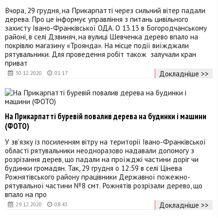
Вчора, 29 грудня, на Прикарпатті через сильний вітер падали
дерева. Про це інформує управління з питань цивільного
захисту Івано-Франківської ОДА. О 13.13 в Богородчанському
районі, в селі Дзвиняч, на вулиці Шевченка дерево впало на
покрівлю магазину «Троянда». На місце події виїжджали
рятувальники. Для проведення робіт також залучали кран
приват
Докладніше >>
30.12.2020
01:17
На Прикарпатті буревій повалив дерева на будинки і машини
(ФОТО)
У зв’язку із посиленням вітру на території Івано-Франківської
області рятувальники неодноразово надавали допомогу з
розрізання дерев, що падали на проїжджі частини доріг чи
будинки громадян. Так, 29 грудня о 12:59 в селі Цінева
Рожнятівського району працівники Державної пожежно-
рятувальної частини №8 смт. Рожнятів розрізали дерево, що
впало на про
Докладніше >>
29.12.2020
08:43