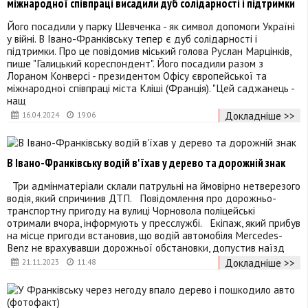
міжнародної співпраці висадили дуб солідарності і підтримки
Його посадили у парку Шевченка - як символ допомоги Україні
у війні. В Івано-Франківську тепер є дуб солідарності і
підтримки. Про це повідомив міський голова Руслан Марцінків,
пише "Галицький кореспондент". Його посадили разом з
Лораном Конверсі - президентом Офісу європейської та
міжнародної співпраці міста Кліші (Франція). "Цей саджанець -
нащ
Докладніше >>
16.04.2024
19:06
В Івано-Франківську водій в'їхав у дерево та дорожній знак
Три адмінматеріали склали патрульні на ймовірно нетверезого
водія, який спричинив ДТП. Повідомлення про дорожньо-
транспортну пригоду на вулиці Чорновола поліцейські
отримали вчора, інформують у пресслужбі. Екіпаж, який прибув
на місце пригоди встановив, що водій автомобіля Mercedes-
Benz не врахувавши дорожньої обстановки, допустив наїзд
Докладніше >>
21.11.2023
11:48