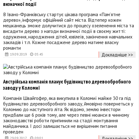
визначної події
В Івано-Франківську стартує цікава програма «Пам’ятне
дерево», інформує офіційний сайт міста. Відтепер кожен
мешканець зможе долучитися до процесу озеленення міста та
висадити дерево з нагоди визначної події в своєму житті:
одруження, народження дітей, ювілеїв, закінчення навчальних
закладів і т.п. Кожне посаджене дерево матиме власну
романти
Докладніше >>
19.09.2019
05:45
Австрійська компанія планує будівництво деревообробного
заводу у Коломиї
Компанія Швайгофер, яка викупила в Коломиї майже 30 га під
будівництво деревообробного заводу, ймовірно повернеться у
Коломию до наступного літа. Як відомо, землю інвестори
придбали ще 6 років тому, але через певні нюанси в чинному
законодавстві роботи припинили на стадії монтування
майданчика. І досі залишається не вирішеним питання
проведен
Докладніше >>
29.09.2017
09:01