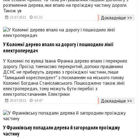
розпилення дерева, яке впало на проїжджу частину дороги.
Також ув
Докладніше >>
21.07.2021
02:22
У Коломиї дерево впало на дорогу і пошкодило лінії
електропередач
У Коломиї по вулиці Івана Франка дерево впало і перекрило
дорогу. Проїзд тимчасово перекритий, допоки працівники
ДСНС не приберуть дерево з проїжджої частини, пише
"Галицький кореспондент" з посиланням на міського голову
Коломиї Богдана Станіславського. Пошкоджено також лінії
електропередач, тому можуть бути перебої з
електропостачанням. Електрики
Докладніше >>
20.07.2021
14:47
У Франківську попадали дерева й загородили проїжджу
частину