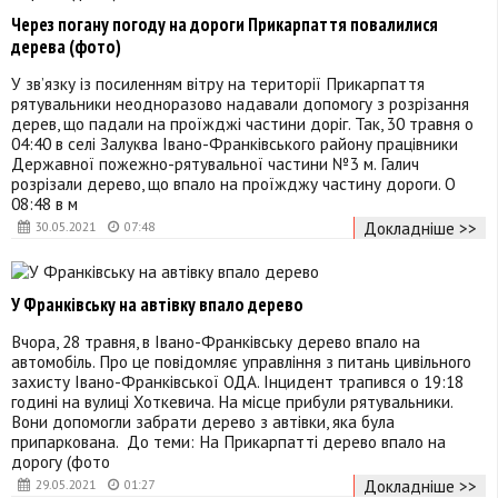
Через погану погоду на дороги Прикарпаття повалилися
дерева (фото)
У зв’язку із посиленням вітру на території Прикарпаття
рятувальники неодноразово надавали допомогу з розрізання
дерев, що падали на проїжджі частини доріг. Так, 30 травня о
04:40 в селі Залуква Івано-Франківського району працівники
Державної пожежно-рятувальної частини №3 м. Галич
розрізали дерево, що впало на проїжджу частину дороги. О
08:48 в м
Докладніше >>
30.05.2021
07:48
У Франківську на автівку впало дерево
Вчора, 28 травня, в Івано-Франківську дерево впало на
автомобіль. Про це повідомляє управління з питань цивільного
захисту Івано-Франківської ОДА. Інцидент трапився о 19:18
годині на вулиці Хоткевича. На місце прибули рятувальники.
Вони допомогли забрати дерево з автівки, яка була
припаркована. До теми: На Прикарпатті дерево впало на
дорогу (фото
Докладніше >>
29.05.2021
01:27