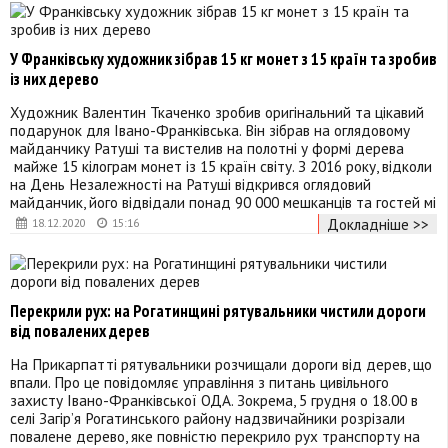
У Франківську художник зібрав 15 кг монет з 15 країн та зробив
із них дерево
Художник Валентин Ткаченко зробив оригінальний та цікавий
подарунок для Івано-Франківська. Він зібрав на оглядовому
майданчику Ратуші та вистелив на полотні у формі дерева
майже 15 кілограм монет із 15 країн світу. З 2016 року, відколи
на День Незалежності на Ратуші відкрився оглядовий
майданчик, його відвідали понад 90 000 мешканців та гостей мі
Докладніше >>
18.12.2020
15:16
Перекрили рух: на Рогатинщині рятувальники чистили дороги
від повалених дерев
На Прикарпатті рятувальники розчищали дороги від дерев, що
впали. Про це повідомляє управління з питань цивільного
захисту Івано-Франківської ОДА. Зокрема, 5 грудня о 18.00 в
селі Загір’я Рогатинського району надзвичайники розрізали
повалене дерево, яке повністю перекрило рух транспорту на