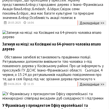
представляло&nbsp;стародавнє дерево з Івано-Франківська
Акація біла&nbsp;&mdash; &ldquo;Свідок семи
поколінь&rdquo;, яка має багате культурне та природне
значення.&nbsp;Особливість акації полягає в
Докладніше >>
20.03.2025
16:06
Загинув на місці: на Косівщині на 64-річного чоловіка впало
дерево
Обставини загибелі встановлюють працівники поліції.
Рятувальники допомогли вивільнити тіло чоловіка з-під
поваленого дерева у Косівському районі. Про це інформують у
пресслужбі ГУ ДСНС Івано-Франківської області. Сьогодні, 4
червня, о 15:24 до рятувальників надійшло повідомлення про
те, що в селі Город під час зрізання дерева притиснуто ч
Докладніше >>
04.06.2024
11:15
У Франківську з президентом Офісу європейської та