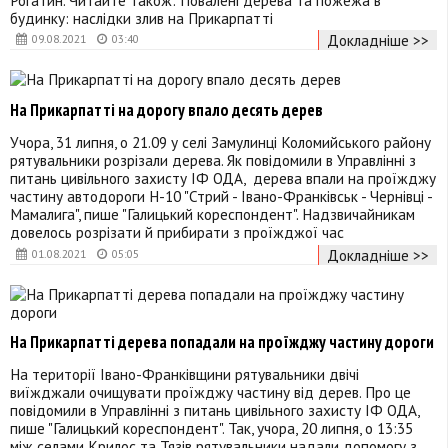
Рогатин. Читайте також: Повалені дерева та пожежа в
будинку: наслідки злив на Прикарпатті
Докладніше >>
09.08.2021
03:40
На Прикарпатті на дорогу впало десять дерев
Учора, 31 липня, о 21.09 у селі Замулинці Коломийського району
рятувальники розрізали дерева. Як повідомили в Управлінні з
питань цивільного захисту ІФ ОДА, дерева впали на проїжджу
частину автодороги Н-10 "Стрий - Івано-Франківськ - Чернівці -
Мамалига", пише "Галицький кореспондент". Надзвичайникам
довелось розрізати й прибирати з проїжджої час
Докладніше >>
01.08.2021
05:05
На Прикарпатті дерева попадали на проїжджу частину дороги
На території Івано-Франківщини рятувальники двічі
виїжджали очищувати проїжджу частину від дерев. Про це
повідомили в Управлінні з питань цивільного захисту ІФ ОДА,
пише "Галицький кореспондент". Так, учора, 20 липня, о 13:35
між селами Крилос та Тязів рятувальники надали допомогу з