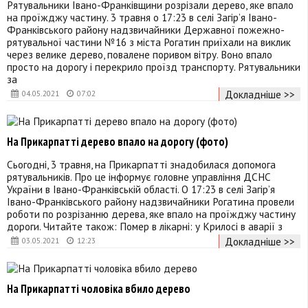
Рятувальники Івано-Франківщини розрізали дерево, яке впало
на проїжджу частину. 3 травня о 17:23 в селі Загір’я Івано-
Франківського району надзвичайники Державної пожежно-
рятувальної частини №16 з міста Рогатин приїхали на виклик
через велике дерево, повалене поривом вітру. Воно впало
просто на дорогу і перекрило проїзд транспорту. Рятувальники
за
Докладніше >>
04.05.2021
07:02
На Прикарпатті дерево впало на дорогу (фото)
Сьогодні, 3 травня, на Прикарпатті знадобилася допомога
рятувальників. Про це інформує головне управління ДСНС
України в Івано-Франківській області. О 17:23 в селі Загір’я
Івано-Франківського району надзвичайники Рогатина провели
роботи по розрізанню дерева, яке впало на проїжджу частину
дороги. Читайте також: Помер в лікарні: у Крилосі в аварії з
Докладніше >>
03.05.2021
12:23
На Прикарпатті чоловіка вбило дерево