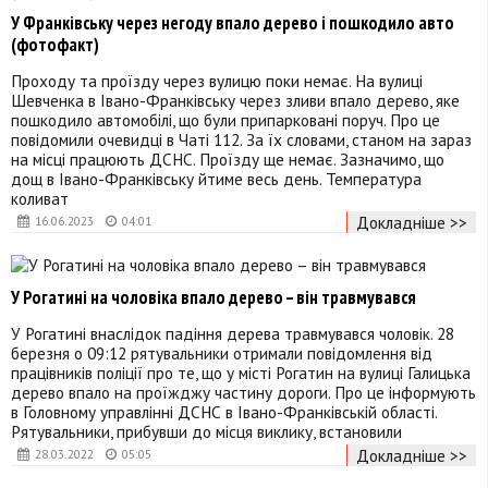
У Франківську через негоду впало дерево і пошкодило авто
(фотофакт)
Проходу та проїзду через вулицю поки немає. На вулиці
Шевченка в Івано-Франківську через зливи впало дерево, яке
пошкодило автомобілі, що були припарковані поруч. Про це
повідомили очевидці в Чаті 112. За їх словами, станом на зараз
на місці працюють ДСНС. Проїзду ще немає. Зазначимо, що
дощ в Івано-Франківську йтиме весь день. Температура
коливат
Докладніше >>
16.06.2023
04:01
У Рогатині на чоловіка впало дерево – він травмувався
У Рогатині внаслідок падіння дерева травмувався чоловік. 28
березня о 09:12 рятувальники отримали повідомлення від
працівників поліції про те, що у місті Рогатин на вулиці Галицька
дерево впало на проїжджу частину дороги. Про це інформують
в Головному управлінні ДСНС в Івано-Франківській області.
Рятувальники, прибувши до місця виклику, встановили
Докладніше >>
28.03.2022
05:05