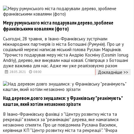
Меру румунського міста подарували дерево, зроблене
франківськими ковалями (фото)
Сьогодні, 28 травня, в Івано-Франківську зустрічали
міжнародних партнерів із міста Ботошані (Румунія). Про це у
соціальній мережі написав міський голова Руслан Марцінків.
"Урочисто подарував меру міста Андрію Косміну (Cosmin Ionug
Andriy), дерево, яке викували наші ковалі. Співпраця з Ботошані
дуже важлива для нас. Адже ми уже реалізовуємо разом
Докладніше >>
28.05.2021
08:00
Над деревом довго знущалися: у Франківську "реанімують"
каштан, який хотіли незаконно зрізати
В Івано-Франківську фахівці з "Центру розвитку міста та
рекреації" взялися за "реанімацію" дерева, яке намагалися
незаконно спиляти. Про це повідомила Руслана Василюк,
керівниця КП "Центр розвитку міста та рекреації". "Вчора