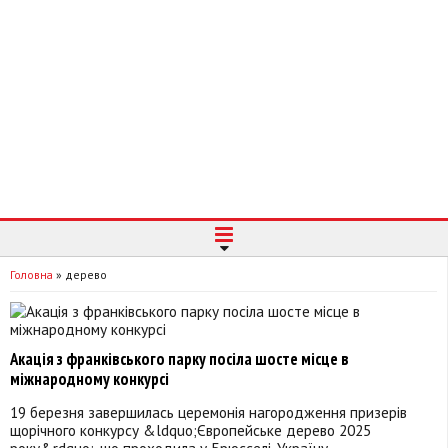
Головна
»
дерево
Акація з франківського парку посіла шосте місце в
міжнародному конкурсі
19 березня завершилась церемонія нагородження призерів
щорічного конкурсу &ldquo;Європейське дерево 2025
року&rdquo;, що проходила у Брюсселі. Україну