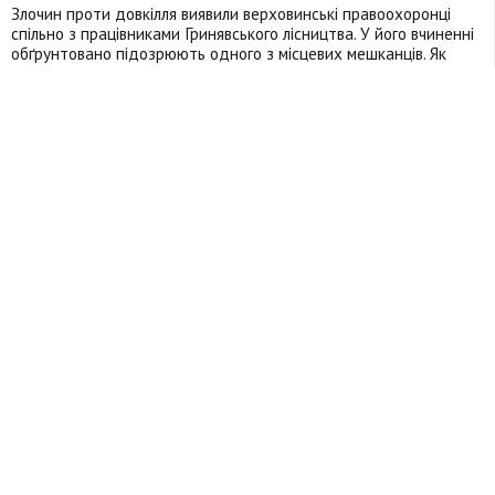
Злочин проти довкілля виявили верховинські правоохоронці
спільно з працівниками Гринявського лісництва. У його вчиненні
обґрунтовано підозрюють одного з місцевих мешканців. Як
з’ясували правоохоронці, дев’ять дерев породи смерека на
території лісгоспу на власний розсуд зрубав 41-річний житель
одного із сіл району, заподіявши цим збитків на майже
Докладніше >>
18.05.2017
09:33
У Франківську вандали поламали десять сакур
Сьогодні вночі, 12 квітня, вандали вдерлись на господарське
подвір'я міського парку та поламали 10 сакур. Дерева були
передані з резиденції посла Японії в Україні. Про це у
соцмережі повідомив міський голова Івано-Франківська Руслан
Марцінків. "Символічно у рік Японії в Україні в різних містах
нашої країни мають з'явитись алеї сакур. Одним з таки
Докладніше >>
12.04.2017
06:53
На Прикарпатті повалене дерево перекрило дорогу
Вчора, 4 квітня, о 19.06 год. на ПЗЧ ДПРЧ-16 м. Рогатин УДСНС