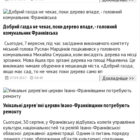
Добрий газда не чекає, поки дерево впаде, - головний
комунальник Франківська
Сьогодні, 7 вересня, під час засідання виконавчого комітету
міський голова Руслан Марцінків поцікавився у головного
комунальника Михайла Смушака, коли висадять дерева на місці
зрізаних. Мова йшла про зрізані дерева на площі Міцкевича. Це
викликало чимале обурення в мешканців міста. «Добрий газда,
якщо має сад, то не чекає поки дерево само вп
Докладніше >>
07.09.2017
08:45
Унікальні дерев'яні церкви Івано-Франківщини потребують
ремонту
Сьогодні, 30 серпня, у Франківську відбулась колегія управління
культури, національностей та релігій Івано-Франківської
обласної державної адміністрації. Одним із питань порядку
денного стало збереження об'єктів культурної спадщини