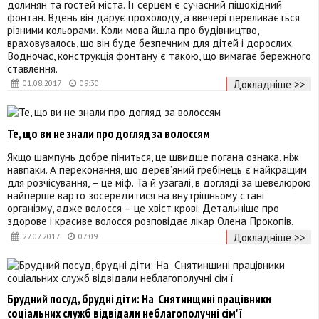
долинян та гостей міста. Її серцем є сучасний пішохідний
фонтан. Вдень він дарує прохолоду, а ввечері переливається
різними кольорами. Коли мова йшла про будівництво,
враховувалось, що він буде безпечним для дітей і дорослих.
Водночас, конструкція фонтану є такою, що вимагає бережного
ставлення.
Докладніше >>
01.08.2017
09:30
Те, що ви не знали про догляд за волоссям
Якщо шампунь добре піниться, це швидше погана ознака, ніж
навпаки. А переконання, що дерев’яний гребінець є найкращим
для розчісування, – це міф. Та й узагалі, в догляді за шевелюрою
найперше варто зосередитися на внутрішньому стані
організму, адже волосся – це хвіст крові. Детальніше про
здорове і красиве волосся розповідає лікар Олена Прокопів.
Докладніше >>
27.07.2017
07:09
Брудний посуд, брудні діти: На Снятинщині працівники
соціальних служб відвідали неблагополучні сім'ї