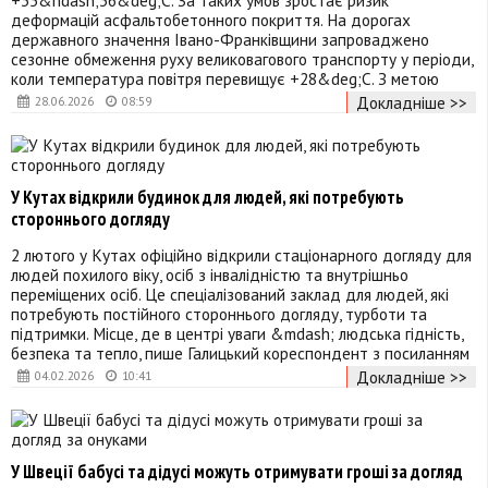
деформацій асфальтобетонного покриття. На дорогах
державного значення Івано-Франківщини запроваджено
сезонне обмеження руху великовагового транспорту у періоди,
коли температура повітря перевищує +28&deg;С. З метою
Докладніше >>
28.06.2026
08:59
У Кутах відкрили будинок для людей, які потребують
стороннього догляду
2 лютого у Кутах офіційно відкрили стаціонарного догляду для
людей похилого віку, осіб з інвалідністю та внутрішньо
переміщених осіб. Це спеціалізований заклад для людей, які
потребують постійного стороннього догляду, турботи та
підтримки. Місце, де в центрі уваги &mdash; людська гідність,
безпека та тепло, пише Галицький кореспондент з посиланням
Докладніше >>
04.02.2026
10:41
У Швеції бабусі та дідусі можуть отримувати гроші за догляд