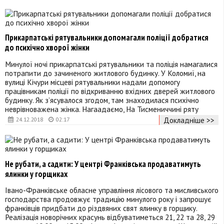
Прикарпатські рятувальники допомагали поліції добратися
до психічно хворої жінки
Минулої ночі прикарпатські рятувальники та поліція намагалися
потрапити до зачиненого житлового будинку. У Коломиї, на
вулиці Кічури місцеві рятувальники надали допомогу
працівникам поліції по відкриванню вхідних дверей житлового
будинку. Як з’ясувалося згодом, там знаходилася психічно
неврівноважена жінка. Нагаадаємо, На Тисмениччині ряту
Докладніше >>
24.12.2018
02:17
Не рубати, а садити: У центрі Франківська продаватимуть
ялинки у горщиках
Івано-Франківське обласне управління лісового та мисливського
господарства продовжує традицію минулого року і запрошує
франківців придбати до різдвяних свят ялинку в горщику.
Реалізація новорічних красунь відбуватиметься 21, 22 та 28, 29