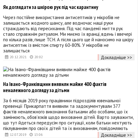
Як доглядати за шкірою рук під час карантину
Через постійне використання антисептиків у мікробів не
залишається жодного шансу, але водночас наші руки
страждають від пересихання. Під час пандемії миття рук
стало справжнім ритуалом. Ми миємо їх вранці, вдень і ввечері
по кілька разів, пише ТСН. А після цього ще й наносимо на шкіру
антисептик із вмістом спирту 60-80%. У мікробів не
залишається
Докладніше >>
20.12.2021
20:02
На Івано-Франківщини виявили майже 400 фактів
неналежного догляду за дітьми
За 6 місяців 2019 року працівники підрозділів ювенальної
превенції Прикарпаття виявили та задокументували 377
фактів неналежного виконання батьками або особами, що їх
замінюють, обов’язків щодо виховання дітей. Варто зауважити,
що тут йдеться передусім про ситуації, коли батьки нехтують
піклуванням про своїх дітей та їх вихованням, повідомляють
Докладніше >>
12.07.2019
13:06