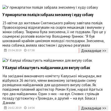
У прикарпатки поліція забрала знесилену і худу собаку
23 квітня до жительки Снятинського району завітала поліція.
Правоохоронці відреагували на скарги мешканців і вилучили у
жінки собаку. Тварина була знесилена, її не годували. Про це у
соцмережі розповів волонтер Володимир Гринюк: "Я був
шокований крайнім цинізмом молодої господарки. Знесилена,
мила собачка, виляла хвостиком і дружньо реагувала
Докладніше >>
23.04.2019
07:38
У Калуші облаштують майданчики для вигулу собак
На засіданні виконавчого комітету Калуської міськради, яке
відбулося 26 лютого, члени виконкому затвердили схему
розміщення майданчиків для щоденного вигулу собак. Як
повідомив головний архітектор Роман Кузик, наразі йдеться
про два майданчики. Один з них - на вул. Січових стрільців
позаду гуртожитку «Троянда», а другий – на вул. Біласа і
Данили
Докладніше >>
26.02.2019
14:54