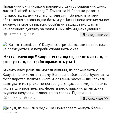
Працівники Снятинського районного центру соціальних служб
для сім’ї, дітей та молоді С. Том’юк та М. Зеленко разом з
поліцією відвідали неблагополучні сім'ї. За результатами
обстеження з’ясовано, що батьки у с. Іллінці неналежним чином
виконують свої батьківські обов’язки, зафіксовано факти
неналежного догляду за малолітніми дітьми, нехтування с
Докладніше >>
17.07.2017
12:25
Життя-телевізор: У Калуші сестри-відлюдьки не миються, не
розчісуються, а потреби справляють у хаті
Близько двох років дві молоді дівчини, які проживають у
Калуші, не виходять із дому. Вони занедбали себе, будинок та
господарство довкола нього. А останнім часом — ще і почали
залякувати матір, яка, попри все, доглядає за ними, приносить
їжу та ділиться пенсією. Через агресію власних дітей жінка
змушена ночувати надворі та по сараях. Підгірки — н
Докладніше >>
16.07.2017
17:59