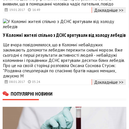
виявили, що в помешканні чоловіка чадіє пательня, повідо
Докладніше >>
19.01.2017
16:49
У Коломиї жителі спільно з ДСНС врятували від холоду лебедів
Ще вчора повідомлялося, що в Коломиї небайдужих
закликають допомогти лебедям пережити сильні морози. Вже
сьогодні є перші результати активності людей - небайдужі
коломияни і працівники ДСНС врятували десятки білих лебедів.
Про це на своїй сторінці розповіла Оксана Соснова Стусик:
"Різдвяна спецоперація по спасінню братів наших менших,
дякуємо М
Докладніше >>
08.01.2017
05:24
ПОПУЛЯРНІ НОВИНИ