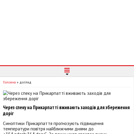
Головна
»
догляд
Через спеку на Прикарпатті вживають заходів для збереження
доріг
Синоптики Прикарпаття прогнозують підвищення
температури повітря найближчими днями до
+35&ndash;36&deg;С. За таких умов зростає ризик