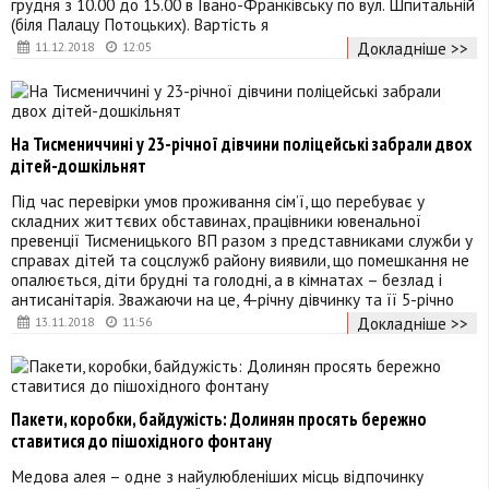
грудня з 10.00 до 15.00 в Івано-Франківську по вул. Шпитальній
(біля Палацу Потоцьких). Вартість я
Докладніше >>
11.12.2018
12:05
На Тисмениччині у 23-річної дівчини поліцейські забрали двох
дітей-дошкільнят
Під час перевірки умов проживання сім’ї, що перебуває у
складних життєвих обставинах, працівники ювенальної
превенції Тисменицького ВП разом з представниками служби у
справах дітей та соцслужб району виявили, що помешкання не
опалюється, діти брудні та голодні, а в кімнатах – безлад і
антисанітарія. Зважаючи на це, 4-річну дівчинку та її 5-річно
Докладніше >>
13.11.2018
11:56
Пакети, коробки, байдужість: Долинян просять бережно
ставитися до пішохідного фонтану
Медова алея – одне з найулюбленіших місць відпочинку