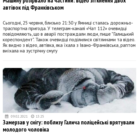
Машину розірвало на частини: відео зіткнення двох
автівок під Франківськом
Сьогодні, 25 червня, близько 21:30 у Ямниці сталась дорожньо-
траспортна пригода. У телеграм-каналі «Чат 112» очевидці
повідомляють, що в аварії постраждали люди, пише "Галицький
кореспондент". Також очевидці поділилися світлинами та відео.
Як видно з відео, автівка, яка їхала з Івано-Франківська, раптом
виїхала на зустрічну смугу
09.02.2021
13:25
Замерзав у снігу: поблизу Галича поліцейські врятували
молодого чоловіка