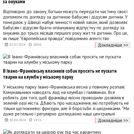
за онуками
Відповідно до закону, батьки можуть передати частину своєї
допомоги по догляду за дитиною бабусям і дідусям дитини. У
понеділок у Швеції набув чинності новий закон, який дозволяє
бабусям і дідусям брати оплачувану відпустку по догляду за
онуками до трьох місяців першого року життя дитини. Про це,
як пише "Європейська правда", повідомило агентство
Докладніше >>
02.07.2024
18:06
В Івано-Франківську власників собак просять не пускати
тварин на клумби у міському парку
У міському парку Івано-Франківська весна у повному розпалі.
Комунальники наводять лад на клумбах і галявинах. Все
роблять для того, щоб франківці якісно проводили дозвілля в
зеленій оазі міста. Дбають про насадження, які потребують не
тільки щотижневої фризури, але й боротьби зі шкідниками. "Ми
дуже ретельно і регулярно доглядаємо наші центральні
Докладніше >>
10.04.2024
14:31