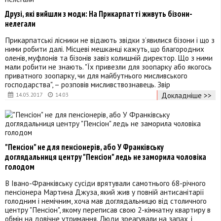
Друзі, які вийшли з моди: На Прикарпатті живуть бізони-
нелегали
Прикарпатські лісники не відають звідки з’явилися бізони і що з
ними робити далі. Місцеві мешканці кажуть, що благородних
оленів, муфлонів та бізонів завіз колишній директор. Що з ними
мали робити не знають. "Їх привезли для зоопарку або якогось
приватного зоопарку, чи для майбутнього мисливського
господарства", – розповів мисливствознавець. Звір
Докладніше >>
14.05.2017
14:03
"Пенсіон" не для пенсіонерів, або У Франківську
доглядальниця центру "Пенсіон" ледь не заморила чоловіка
голодом
В Івано-Франківську сусіди врятували самотнього 68-річного
пенсіонера Мартина Джуза, який жив у повній антисанітарії
голодним і немічним, хоча мав доглядальницю від столичного
центру "Пенсіон", якому переписав свою 2-кімнатну квартиру в
обмін на довічне утримання. Люди зреагували на запах, і