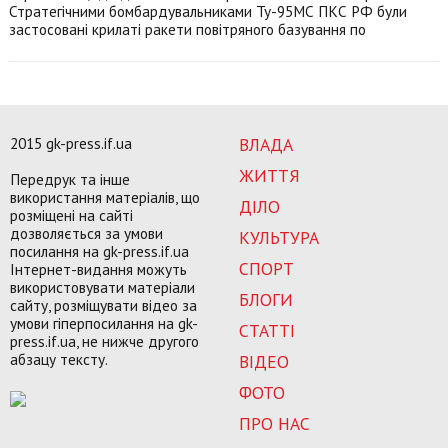
Стратегічними бомбардувальниками Ту-95МС ПКС РФ були
застосовані крилаті ракети повітряного базування по
2015 gk-press.if.ua
ВЛАДА
ЖИТТЯ
Передрук та інше
використання матеріалів, що
ДІЛО
розміщені на сайті
дозволяється за умови
КУЛЬТУРА
посилання на gk-press.if.ua
СПОРТ
Інтернет-видання можуть
використовувати матеріали
БЛОГИ
сайту, розміщувати відео за
умови гіперпосилання на gk-
СТАТТІ
press.if.ua, не нижче другого
абзацу тексту.
ВІДЕО
ФОТО
ПРО НАС