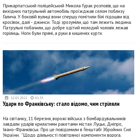
Прикарпатський поліцейський Микола Гурак розповів, що на
вихідних патрульний автомобіль проїжджав селом поблизу
Галича. У боковій вулиці вони спершу помітили білі підошви від
кросівок, далі - джинси. Тоді зрозуміли, що там лежить людина.
Патрульні побачили, що добре одітий молодий чоловік лежав
горілиць. Ноги були прямі, а руки в кишенях куртк
12.03.2022
01:35
Удари по Франківську: стало відомо, чим стріляли
На світанку, 11 березня, ворожі війська з бомбардувальників
завдали ударів крилатими ракетами містах Луцьк, Дніпро,
Івано-Франківськ. Про це повідомили в Генштабі Збройних Сил
України. "Щодо діяльності повітряної компоненти ворога.