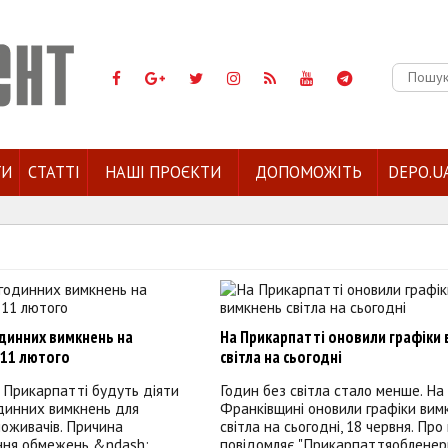
Пошук:
ГИ
СТАТТІ
НАШІ ПРОЄКТИ
ДОПОМОЖІТЬ
DEPO.U
одинних вимкнень на
На Прикарпатті оновили графіки
 11 лютого
світла на сьогодні
 Прикарпатті будуть діяти
Годин без світла стало менше. На
динних вимкнень для
Франківщині оновили графіки вим
оживачів. Причина
світла на сьогодні, 18 червня. Про
ня обмежень &ndash;
повідомляє "Прикарпаттяобленерг