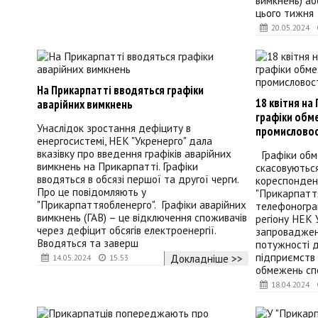
вимкнень) аб
цього тижня
20.05.2024
На Прикарпатті вводяться графіки
18 квітня на
аварійних вимкнень
графіки обм
Унаслідок зростання дефіциту в
промисловос
енергосистемі, НЕК "Укренерго" дала
вказівку про введення графіків аварійних
Графіки обм
вимкнень на Прикарпатті. Графіки
скасовуються
вводяться в обсязі першої та другої черги.
кореспондент
Про це повідомляють у
"Прикарпатт
"Прикарпаттяобленерго". Графіки аварійних
телефоногра
вимкнень (ГАВ) – це відключення споживачів
регіону НЕК 
через дефіцит обсягів електроенергії.
запроваджен
Вводяться та заверш
потужності 
підприємств 
Докладніше >>
14.05.2024
15:53
обмежень сп
18.04.2024