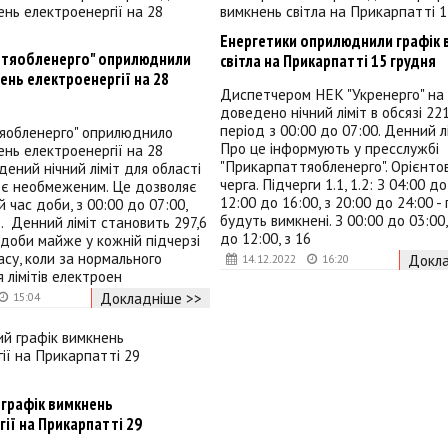
Енергетики оприлюднили графік 
ттяобленерго" оприлюднили
світла на Прикарпатті 15 грудня
ень електроенергії на 28
Диспетчером НЕК "Укренерго" на 
доведено нічний ліміт в обсязі 22
період з 00:00 до 07:00. Денний лім
яобленерго" оприлюднило
Про це інформують у пресслужбі
ень електроенергії на 28
"Прикарпаттяобленерго". Орієнтов
дений нічний ліміт для області
черга. Підчерги 1.1, 1.2: З 04:00 до
 є необмеженим. Це дозволяє
12:00 до 16:00, з 20:00 до 24:00 -
 час доби, з 00:00 до 07:00,
будуть вимкнені. З 00:00 до 03:00,
. Денний ліміт становить 297,6
до 12:00, з 16
 доби майже у кожній підчерзі
асу, коли за нормального
Докла
14.12.2022
16:20
лімітів електроен
Докладніше >>
15:04
 графік вимкнень
ії на Прикарпатті 29