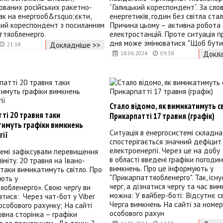
ованих російських ракетно-
“Галицький кореспондент“. За сло
к на енергооб&rsquo;єкти,
енергетиків, годин без світла ста
кий кореспондент з посиланням
Причина цьому – активна робота
ттяобленерго.
електростанцій. Проте ситуація п
дня може змінюватися. "Щоб бути 
Докладніше >>
21:18
Докла
18.06.2024
09:38
Стало відомо, як вимикатимуть с
ті 20 травня таки
Прикарпатті 17 травня (графік)
тимуть графіки вимкнень
Ситуація в енергосистемі складна
гії
спостерігається значний дефіцит
електроенергії. Через це на добу
емі зафіксували перевищення
в області введені графіки погоди
іміту. 20 травня на Івано-
вимкнень. Про це інформують у
таки вимикатимуть світло. Про
"Прикарпаттяобленерго". Так, існу
ють у
черг, а дізнатися чергу та час ви
обленерго». Свою чергу ви
можна: У вайбер-боті: Відсутнє св
тися: Через чат-бот у Viber
Черга вимкнень На сайті за номе
собового рахунку; На сайті
особового рахун
овна сторінка – графіки