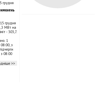
вимкнень
15 грудня
1,3 МВт на
іт - 303,7.
но. 1
 08:00, з
 підчерги
 з 08:00
дніше >>