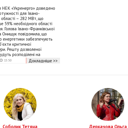
 НЕК «Укренерго» доведено
потужності для Івано-
 області – 282 МВт, що
е 59% необхідного області
. Голова Івано-Франківської
а Онищук повідомила, що
о енергетики забезпечують
’єкти критичної
ри. Решту дозволеної
удуть розподілені на
Докладніше >>
15:50
Соболик Тетяна
Деркачова Ольга