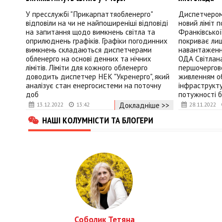
У пресслужбі "Прикарпаттяобленерго"
Диспетчером
відповіли на чи не найпоширеніші відповіді
новий ліміт 
на запитання щодо вимкнень світла та
Франківської
оприлюднень графіків. Графіки погодинних
покриває лиш
вимкнень складаються диспетчерами
навантаження
обленерго на основі денних та нічних
ОДА Світлан
лімітів. Ліміти для кожного обленерго
першочергов
доводить диспетчер НЕК "Укренерго", який
живленням об
аналізує стан енергосистеми на поточну
інфраструкту
доб
потужності б
Докладніше >>
13.12.2022
13:42
28.11.2022
НАШІ КОЛУМНІСТИ ТА БЛОГЕРИ
Соболик Тетяна