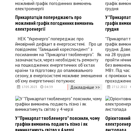
Прикарпатців попереджають про
У "Прикарпа
можливий графік погодинних вимкнень
графік вимкн
електроенергії
грудня
НЕК "Укренерго" попереджає про
"Прикарпатт
ймовірний дефіцит в енергосистемі. Про це
графік вимкн
повідомляє "Галицький кореспондент" з
грудня. Дове
посиланням на "Прикарпаттяобленерго". Як
на 28 грудня
зазначається, через необхідність ремонту
пройти нічний
на пошкоджених енергетичних об’єктах
без вимкнень
країни та підготовку до опалювального
МВт. Під час
сезону, в енергосистемі можливе зменшення
є проміжки ч
об’єму енергетичної потужнос
проходження 
Докладніше >>
17.05.2023
04:39
27.12.2022
У "Прикарпаттяобленерго" пояснили, чому
Орієнтовний
графіки вимкнень подають пізно і як
електроенерг
вимикатимуть світло у 4 черзі
листопада