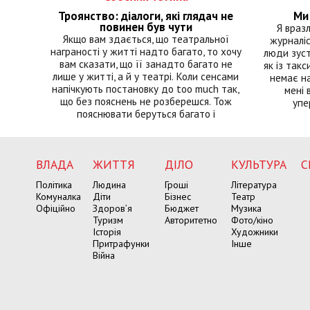
Троянство: діалоги, які глядач не
Ми 
повинен був чути
Я враз
Якщо вам здається, що театральної
журналіс
награності у житті надто багато, то хочу
люди зуст
вам сказати, що її занадто багато не
як із такс
лише у житті, а й у театрі. Коли сенсами
немає на
напічкують постановку до too much так,
мені 
що без пояснень не розберешся. Тож
упе
пояснювати беруться багато і
ВЛАДА
ЖИТТЯ
ДІЛО
КУЛЬТУРА
С
Політика
Людина
Гроші
Література
Комуналка
Діти
Бізнес
Театр
Офіційно
Здоров’я
Бюджет
Музика
Туризм
Авторитетно
Фото/кіно
Історія
Художники
Притрафунки
Інше
Війна