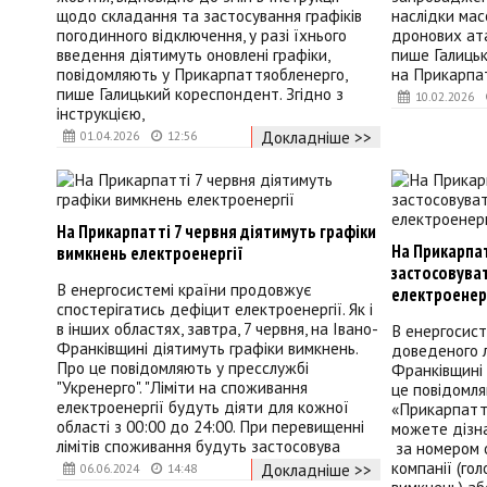
щодо складання та застосування графіків
наслідки мас
погодинного відключення, у разі їхнього
дронових ата
введення діятимуть оновлені графіки,
пише Галиць
повідомляють у Прикарпаттяобленерго,
на Прикарпа
пише Галицький кореспондент. Згідно з
10.02.2026
інструкцією,
Докладніше >>
01.04.2026
12:56
На Прикарпатті 7 червня діятимуть графіки
На Прикарпат
вимкнень електроенергії
застосовува
В енергосистемі країни продовжує
електроенер
спостерігатись дефіцит електроенергії. Як і
в інших областях, завтра, 7 червня, на Івано-
В енергосист
Франківщині діятимуть графіки вимкнень.
доведеного л
Про це повідомляють у пресслужбі
Франківщині 
"Укренерго". "Ліміти на споживання
це повідомля
електроенергії будуть діяти для кожної
«Прикарпаття
області з 00:00 до 24:00. При перевищенні
можете дізна
лімітів споживання будуть застосовува
за номером о
компанії (гол
Докладніше >>
06.06.2024
14:48