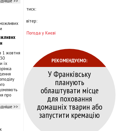
дніше >>
тиск:
вітер:
Погода у Києві
ожливих
ки
з 1 жовтня
 30
РЕКОМЕНДУЄМО:
и їх
орінка
У Франківську
адення
зподілу
планують
ого
облаштувати місце
ідомляють
ня про
для поховання
домашніх тварин або
дніше >>
запустити кремацію