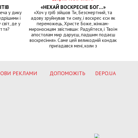
ІТІВ
«НЕХАЙ ВОСКРЕСНЕ БОГ…»
еча у дику
«Хоч у гріб зійшов Ти, Безсмертний, та
удрішими і
адову зруйнував ти силу, і воскрес єси як
світ, де у
переможець, Христе Боже, жінкам-
иття?
мироносицям звістивши: Радуйтеся, і Твоїм
апостолам мир даруєш, падшим подаєш
воскресіння». Саме цей великодній кондак
пригадався мені, коли з
ОВИ РЕКЛАМИ
ДОПОМОЖІТЬ
DEPO.UA