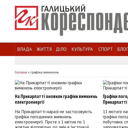
ВЛАДА
ЖИТТЯ
ДІЛО
КУЛЬТУРА
СПОРТ
БЛО
Головна
»
графіки вимкнень
На Прикарпатті оновили графіки вимкнень
Графіки пог
електроенергії
Прикарпатті
На Прикарпатті наразі не застосовують
11 лютого на
графіки погодинних вимкнень
графіки пого
електроенергії. Проте з 1 квітня по 1
побутових сп
жовтня, відповідно до змін в Інструкції
запроваджен