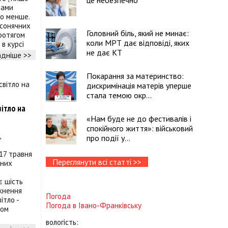
це небезпечно
вами
ло менше.
 сонячних
Головний біль, який не минає:
ротягом
коли МРТ дає відповіді, яких
в курсі
не дає КТ
дніше >>
Покарання за материнство:
дискримінація матерів уперше
стала темою окр...
вітло на
«Нам буде не до фестивалів і
спокійного життя»: військовий
,
про події у...
 17 травня
Переглянути всі статті >>
нних
є шість
мкнення
Погода
ітло -
Погода в
Івано-Франківську
ром
вологість: