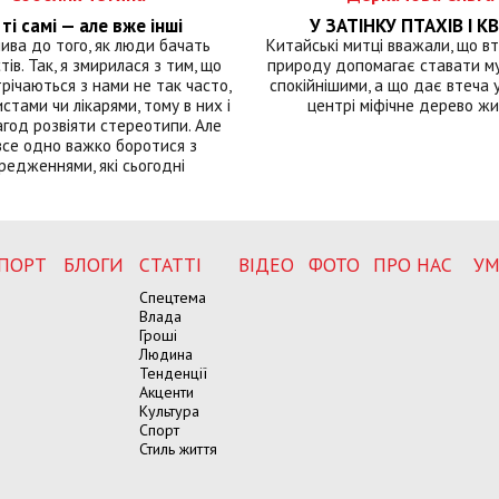
ті самі — але вже інші
У ЗАТІНКУ ПТАХІВ І КВ
лива до того, як люди бачать
Китайські митці вважали, що вт
тів. Так, я змирилася з тим, що
природу допомагає ставати м
річаються з нами не так часто,
спокійнішими, а що дає втеча у 
истами чи лікарями, тому в них і
центрі міфічне дерево ж
год розвіяти стереотипи. Але
все одно важко боротися з
редженнями, які сьогодні
ПОРТ
БЛОГИ
СТАТТІ
ВІДЕО
ФОТО
ПРО НАС
УМ
Спецтема
Влада
Гроші
Людина
Тенденції
Акценти
Культура
Спорт
Стиль життя