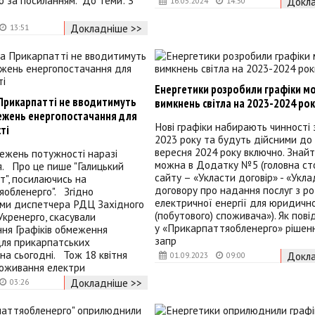
о за посиланням. До теми: З
Докла
16.05.2024
14:50
Докладніше >>
13:51
Енергетики розробили графіки м
 Прикарпатті не вводитимуть
вимкнень світла на 2023-2024 ро
ежень енергопостачання для
Нові графіки набирають чинності 
ті
2023 року та будуть дійсними до
вересня 2024 року включно. Знайт
ежень потужності наразі
можна в Додатку №5 (головна ст
. Про це пише "Галицький
сайту – «Укласти договір» - «Укл
", посилаючись на
договору про надання послуг з ро
яобленерго". Згідно
електричної енергії для юридичн
ми диспетчера РДЦ Західного
(побутового) споживача»). Як пов
Укренерго, скасували
у «Прикарпаттяобленерго» рішен
ня Графіків обмеження
запр
для прикарпатських
на сьогодні. Тож 18 квітня
Докла
01.09.2023
09:00
оживання електри
Докладніше >>
03:26