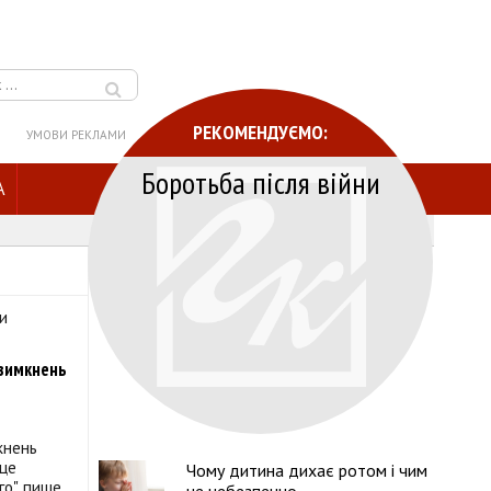
РЕКОМЕНДУЄМО:
УМОВИ РЕКЛАМИ
Боротьба після війни
A
 вимкнень
кнень
 це
Чому дитина дихає ротом і чим
о", пише