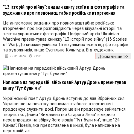
"13 історій про війну": видали книгу есеїв від фотографів та
художників про повномасштабне російське вторгнення
Це англомовне видання про повномасштабне російське
вторгнення, про яке розповідають через візуальні історії та
тексти українських фотографів. Цифровий архів Ukrainian
Warchive презентував книжку "13 історій про війну" (13 Stories
of War). До книжки увійшло 13 візуальних есеїв від фотографів
та художників, пише Суспільне Культура. Від художник
Докладніше >>
29.03.2024
21:05
Написана на передовій: військовий Артур Дронь презентував
книгу "Тут були ми"
Український поет Артур Дронь вступив до лав Збройних сил
України ще на початку повномасштабного вторгнення і
продовжує служити досі. Попри це він продовжує займатися
творчістю. Днями "Видавництво Старого Лева" відкрило
передпродаж на збірку його віршів "Тут були ми", пише "24
Канал". Поезія, яка представлена в книзі, була написана на
передовій, ал