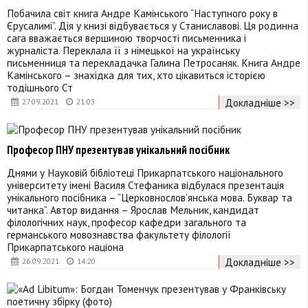
Побачила світ книга Андре Камінського “Наступного року в
Єрусалимі”. Дія у книзі відбувається у Станиславові. Ця родинна
сага вважається вершиною творчості письменника і
журналіста. Переклала її з німецької на українську
письменниця та перекладачка Галина Петросаняк. Книга Андре
Камінського – знахідка для тих, хто цікавиться історією
тодішнього Ст
Докладніше >>
27.09.2021
21:03
Професор ПНУ презентував унікальний посібник
Днями у Науковій бібліотеці Прикарпатського національного
університету імені Василя Стефаника відбулася презентація
унікального посібника – “Церковнослов’янська мова. Буквар та
читанка”. Автор видання – Ярослав Мельник, кандидат
філологічних наук, професор кафедри загального та
германського мовознавства факультету філології
Прикарпатського націона
Докладніше >>
26.09.2021
14:20