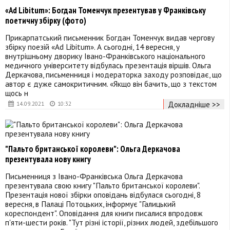
«Ad Libitum»: Богдан Томенчук презентував у Франківську
поетичну збірку (фото)
Прикарпатський письменник Богдан Томенчук видав чергову
збірку поезій «Ad Libitum». А сьогодні, 14 вересня, у
внутрішньому дворику Івано-Франківського національного
медичного університету відбулась презентація віршів. Ольга
Деркачова, письменниця і модераторка заходу розповідає, що
автор є дуже самокритичним. «Якщо він бачить, що з текстом
щось н
Докладніше >>
14.09.2021
10:32
"Пальто британської королеви": Ольга Деркачова
презентувала нову книгу
Письменниця з Івано-Франківська Ольга Деркачова
презентувала свою книгу "Пальто британської королеви".
Презентація нової збірки оповідань відбулася сьогодні, 8
вересня, в Палаці Потоцьких, інформує "Галицький
кореспондент". Оповідання для книги писалися впродовж
п'яти-шести років. "Тут різні історії, різних людей, здебільшого