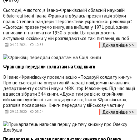
Сьогодні, 4 лютого, в Івано-Франківській обласній науковій
бібліотеці імені Івана Франка відбулась презентація збірки
праць Степана Бандери "Перспективи української революції".
«Сьогодні презентуємо книгу, яка вийшла у 1971 році, однак
написали її на початку 1950-х років. Ця праця досить
актуальна, оскільки у ній розглядаються такі питання, як поб
Докладніше >>
04.02.2021
10:35
Франківці передали солдатам на Схід книги
В Івано-Франківську провели акцію «Подаруй солдату книгу».
Про це сьогодні на оперативній нараді повідомив начальник
департаменту освіти і науки МВК Ігор Максимчук. Під час акції
вдалося зібрати 544 книги. «Дуже там радісно сприйняли
військовослужбовці такі подарунки від Івано-Франківська», -
розповів посадовець. Книги передали у військову частину
Докладніше >>
29.12.2020
03:04
Прикарпатець написав першу дитячу книжку про Олексу