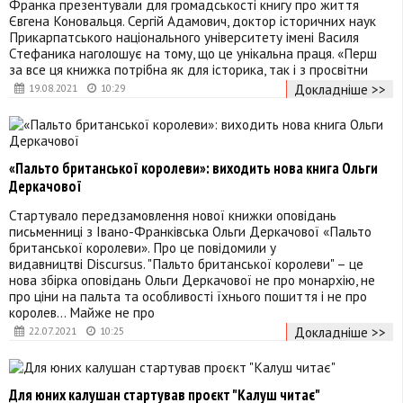
Франка презентували для громадськості книгу про життя
Євгена Коновальця. Сергій Адамович, доктор історичних наук
Прикарпатського національного університету імені Василя
Стефаника наголошує на тому, що це унікальна праця. «Перш
за все ця книжка потрібна як для історика, так і з просвітни
Докладніше >>
19.08.2021
10:29
«Пальто британської королеви»: виходить нова книга Ольги
Деркачової
Стартувало передзамовлення нової книжки оповідань
письменниці з Івано-Франківська Ольги Деркачової «Пальто
британської королеви». Про це повідомили у
видавництві Discursus. "Пальто британської королеви" – це
нова збірка оповідань Ольги Деркачової не про монархію, не
про ціни на пальта та особливості їхнього пошиття і не про
королев… Майже не про
Докладніше >>
22.07.2021
10:25
Для юних калушан стартував проєкт "Калуш читає"