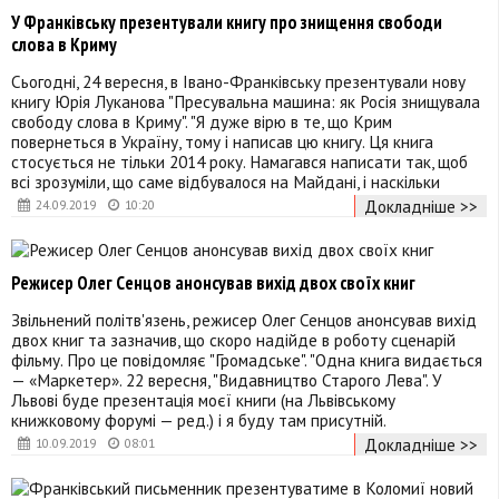
У Франківську презентували книгу про знищення свободи
слова в Криму
Сьогодні, 24 вересня, в Івано-Франківську презентували нову
книгу Юрія Луканова "Пресувальна машина: як Росія знищувала
свободу слова в Криму". "Я дуже вірю в те, що Крим
повернеться в Україну, тому і написав цю книгу. Ця книга
стосується не тільки 2014 року. Намагався написати так, щоб
всі зрозуміли, що саме відбувалося на Майдані, і наскільки
Докладніше >>
24.09.2019
10:20
Режисер Олег Сенцов анонсував вихід двох своїх книг
Звільнений політв'язень, режисер Олег Сенцов анонсував вихід
двох книг та зазначив, що скоро надійде в роботу сценарій
фільму. Про це повідомляє "Громадське". "Одна книга видається
— «Маркетер». 22 вересня, "Видавництво Старого Лева". У
Львові буде презентація моєї книги (на Львівському
книжковому форумі — ред.) і я буду там присутній.
Докладніше >>
10.09.2019
08:01