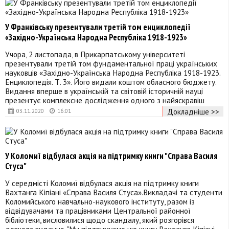
У Франківську презентували третій том енциклопедії
«Західно-Українська Народна Республіка 1918-1923»
Учора, 2 листопада, в Прикарпатському університеті
презентували третій том фундаментальної праці українських
науковців «Західно-Українська Народна Республіка 1918-1923.
Енциклопедія. Т. 3». Його видали коштом обласного бюджету.
Видання вперше в українській та світовій історичній науці
презентує комплексне дослідження одного з найяскравіш
Докладніше >>
03.11.2020
16:01
У Коломиї відбулася акція на підтримку книги "Справа Василя
Стуса"
У середмісті Коломиї відбулася акція на підтримку книги
Вахтанга Кіпіані «Справа Василя Стуса».Викладачі та студенти
Коломийського навчально-наукового інституту, разом із
відвідувачами та працівниками Центральної районної
бібліотеки, висловилися щодо скандалу, який розгорівся