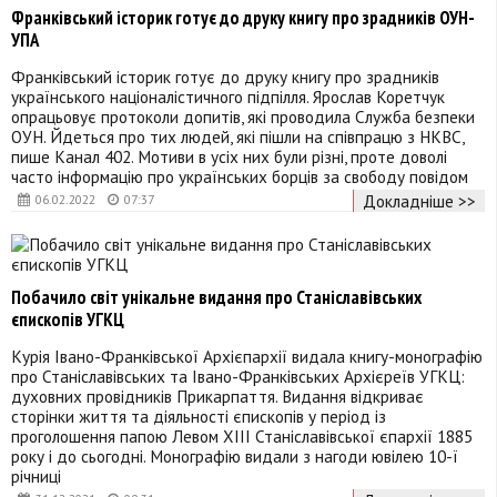
Франківський історик готує до друку книгу про зрадників ОУН-
УПА
Франківський історик готує до друку книгу про зрадників
українського націоналістичного підпілля. Ярослав Коретчук
опрацьовує протоколи допитів, які проводила Служба безпеки
ОУН. Йдеться про тих людей, які пішли на співпрацю з НКВС,
пише Канал 402. Мотиви в усіх них були різні, проте доволі
часто інформацію про українських борців за свободу повідом
Докладніше >>
06.02.2022
07:37
Побачило світ унікальне видання про Станіславівських
єпископів УГКЦ
Курія Івано-Франківської Архієпархії видала книгу-монографію
про Станіславівських та Івано-Франківських Архієреїв УГКЦ:
духовних провідників Прикарпаття. Видання відкриває
сторінки життя та діяльності єпископів у період із
проголошення папою Левом ХІІІ Станіславівської єпархії 1885
року і до сьогодні. Монографію видали з нагоди ювілею 10-ї
річниці