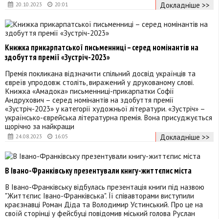
Докладніше >>
20.10.2023
20:01
Книжка прикарпатської письменниці – серед номінантів на
здобуття премії «Зустріч-2023»
Премія покликана відзначити спільний досвід українців та
євреїв упродовж століть, виражений у друкованому слові.
Книжка «Амадока» письменниці-прикарпатки Софії
Андрухович – серед номінантів на здобуття премії
«Зустріч-2023» у категорії художньої літератури. «Зустріч» –
українсько-єврейська літературна премія. Вона присуджується
щорічно за найкращи
Докладніше >>
24.08.2023
16:05
В Івано-Франківську презентували книгу-життєпис міста
В Івано-Франківську відбулась презентація книги під назвою
"Життєпис Івано-Франківська". Її співавторами виступили
краєзнавці Роман Діда та Володимир Устинський. Про це на
своїй сторінці у фейсбуці повідомив міський голова Руслан