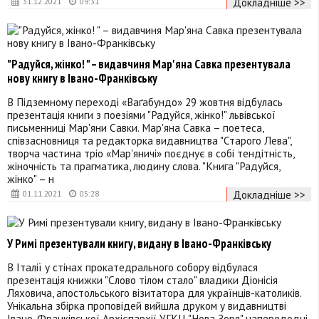
Докладніше >>
31.12.2021
09:31
"Радуйся, жінко! " – видавчиня Мар'яна Савка презентувала
нову книгу в Івано-Франківську
В Підземному переході «Ваґабундо» 29 жовтня відбулась
презентація книги з поезіями "Радуйся, жінко!" львівської
письменниці Мар'яни Савки. Мар'яна Савка – поетеса,
співзасновниця та редакторка видавництва "Старого Лева",
творча частина тріо «Мар'яничі» поєднує в собі тендітність,
жіночність та прагматика, людину слова. "Книга "Радуйся,
жінко" – н
Докладніше >>
01.11.2021
05:28
У Римі презентували книгу, видану в Івано-Франківську
В Італії у стінах прокатедрального собору відбулася
презентація книжки "Слово тілом стало" владики Діонісія
Ляховича, апостольського візитатора для українців-католиків.
Унікальна збірка проповідей вийшла друком у видавництві
Івано-Франківської Архієпархії УГКЦ "Нова Зоря" напередодні