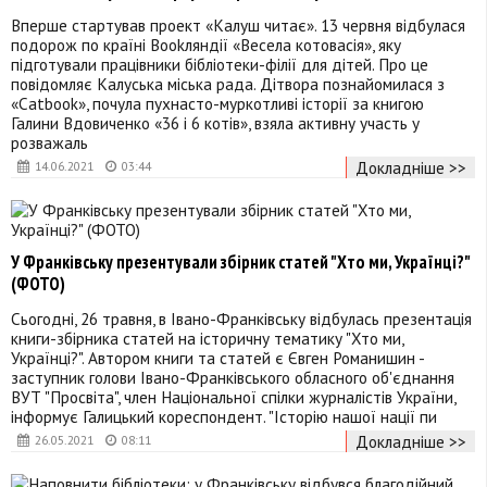
Вперше стартував проект «Калуш читає». 13 червня відбулася
подорож по країні Bookляндії «Весела котовасія», яку
підготували працівники бібліотеки-філії для дітей. Про це
повідомляє Калуська міська рада. Дітвора познайомилася з
«Catbook», почула пухнасто-муркотливі історії за книгою
Галини Вдовиченко «36 і 6 котів», взяла активну участь у
розважаль
Докладніше >>
14.06.2021
03:44
У Франківську презентували збірник статей "Хто ми, Українці?"
(ФОТО)
Сьогодні, 26 травня, в Івано-Франківську відбулась презентація
книги-збірника статей на історичну тематику "Хто ми,
Українці?". Автором книги та статей є Євген Романишин -
заступник голови Івано-Франківського обласного об'єднання
ВУТ "Просвіта", член Національної спілки журналістів України,
інформує Галицький кореспондент. "Історію нашої нації пи
Докладніше >>
26.05.2021
08:11