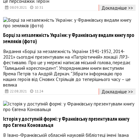
це персонажки. Героїн
Докладніше >>
08.09.2021
10:31
Борці за незалежність України: у Франківську видали книгу про
земляків (фото)
Видання «Борці за незалежність України 1941-1952, 2014-
2021» сьогодні презентували на «Патріотичній» локації ЛРЗ-
фестивалю. Про це у мережі написав міський голова, передає
"Галицький кореспондент". Упорядниками книги виступили
Ярема Петрів та Андрій Деркач. "Зібрати інформацію про
наших героїв від Січових Стрільців до теперішнього часу – це
велика
Докладніше >>
22.08.2021
11:24
Історія у доступній формі: у Франківську презентували книгу
про Євгена Коновальця
В Івано-Франківській обласній науковій бібліотеці імені Івана