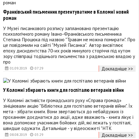
Франківський письменник презентуватиме в Коломиї новий
роман
У Музеї писанкового розпису заплановано презентацію
психологічного роману Івано-Франківського письменника
Степана Процюка під назвою "Травам не можна помирати". Про
це повідомили на сайті "Музей Писанка". Автор висвітлює
епоху дисидентства 70-их років минулого сторіччя під кутом
зору співпраці тодішнього письменства з радянською владою у
про
Докладніше >>
01.09.2019
07:29
У Коломиї збирають книги для госпіталю ветеранів війни
У Коломиї активісти громадського руху «Справа громад»
зініціювали акцію "Бібліотека для госпіталю ветеранів війни". Їх
мета - зібрати книги. Вони звертаються до небайдужих із
проханням доєднатися до акції, адже вважають - книга лікує і
вона допоможе учасникам бойових дій, які лежать у госпіталі,
швидше одужати. Детальніше - у відеосюжеті "НТК
Докладніше >>
08.08.2019
03:29