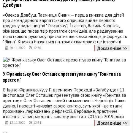
Довбуша
«Олекса Довбуш. Таємниця Сили» — перша книжка для дітей
про легендарного карпатського опришка вийде першого
грудня у видавництві "Discursus". Її автор, Василь Карп’юк,
зізнався, що писав твір протягом семи днів, але редагуванню
початкового рукопису присвятив ще кілька місяців, інформують
"Вікна". Книжка базується на трьох складових: це історичні
Докладніше >>
20.11.2020
12:30
У Франківську Олег Осташек презентував книгу "Гонитва за
хрестом"
В Івано-Франківську, у Підземному Переході «Ваґабундо» 11
листопада Олег Осташек презентував свою книгу «Гонитва за
хрестом». Олег Осташек - юний письменник із Чернівців. Пише
давно, і нарешті «визрів» своєю книгою, суть якої - це етапи
проживань, переживань, рефлексій. Вербальне, практичне
втілення та виправдання кавалку життя з 2015 по 2019 роки
Докладніше >>
12.11.2020
12:31