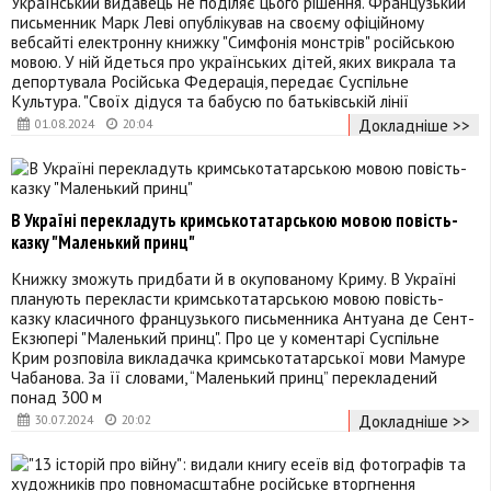
Український видавець не поділяє цього рішення. Французький
письменник Марк Леві опублікував на своєму офіційному
вебсайті електронну книжку "Симфонія монстрів" російською
мовою. У ній йдеться про українських дітей, яких викрала та
депортувала Російська Федерація, передає Суспільне
Культура. "Своїх дідуся та бабусю по батьківській лінії
Докладніше >>
01.08.2024
20:04
В Україні перекладуть кримськотатарською мовою повість-
казку "Маленький принц"
Книжку зможуть придбати й в окупованому Криму. В Україні
планують перекласти кримськотатарською мовою повість-
казку класичного французького письменника Антуана де Сент-
Екзюпері "Маленький принц". Про це у коментарі Суспільне
Крим розповіла викладачка кримськотатарської мови Мамуре
Чабанова. За її словами, “Маленький принц” перекладений
понад 300 м
Докладніше >>
30.07.2024
20:02