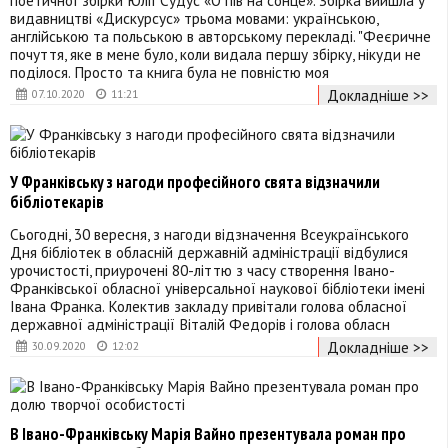
поетичної збірки Юлії Судус «О пів на сонце». Збірка вийшла у
видавництві «Дискурсус» трьома мовами: українською,
англійською та польською в авторському перекладі. "Феєричне
почуття, яке в мене було, коли видала першу збірку, нікуди не
поділося. Просто та книга була не повністю моя
Докладніше >>
07.10.2020
11:21
У Франківську з нагоди професійного свята відзначили
бібліотекарів
Сьогодні, 30 вересня, з нагоди відзначення Всеукраїнського
Дня бібліотек в обласній державній адміністрації відбулися
урочистості, приурочені 80-літтю з часу створення Івано-
Франківської обласної універсальної наукової бібліотеки імені
Івана Франка. Колектив закладу привітали голова обласної
державної адміністрації Віталій Федорів і голова обласн
Докладніше >>
30.09.2020
12:02
В Івано-Франківську Марія Вайно презентувала роман про