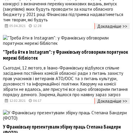
конкурсі з визначення переліку книжкових видань, випуск
(закупівлю) яких будуть проводити за кошти обласного
бюджету у 2021 році. Фінансова підтримка надаватиметься
тим творам, які будуть
Докладніше >>
05.04.2021
12:28
"Треба йти в Instagram": у Франківську обговорили порятунок
мережі бібліотек
Сьогодні, 12 лютого, в Івано-Франківську відбулося спільне
засідання постійних комісій обласної ради з питань захисту
прав учасників і ветеранів АТО/ООС та з питань культури,
духовності та інформаційної політики. Кворуму на комісії
зібрати не вдалось, але присутні все одно обговорили питання
порядку денного. Зокрема, йшлося про наявну зараз загроз
Докладніше >>
12.02.2021
06:17
У Франківську презентували збірку праць Степана Бандери
(ФОТО)