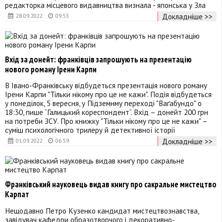
редакторка місцевого видавництва визнала - японська у Зла
Докладніше >>
28.09.2022
09:53
Вхід за донейт: франківців запрошують на презентацію
нового роману Ірени Карпи
В Івано-Франківську відбудеться презентація нового роману
Ірени Карпи "Тільки нікому про це не кажи". Подія відбудеться
у понеділок, 5 вересня, у Підземнму переході "Ваґабундо" о
18:30, пише “Галицький кореспондент“. Вхід – донейт 200 грн
на потреби ЗСУ. Про книжку "Тільки нікому про це не кажи" –
суміш психологічного трилеру й детективної історії
Докладніше >>
01.09.2022
06:59
Франківський науковець видав книгу про сакральне мистецтво
Карпат
Нещодавно Петро Кузенко кандидат мистецтвознавства,
завідувач кафедри образотворчого і декоративно-