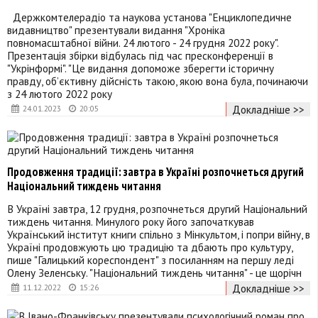
Держкомтелерадіо та наукова установа "Енциклопедичне
видавництво" презентували видання "Хроніка
повномасштабної війни. 24 лютого - 24 грудня 2022 року".
Презентація збірки відбулась під час пресконференції в
"Укрінформі". "Це видання допоможе зберегти історичну
правду, об’єктивну дійсність такою, якою вона була, починаючи
з 24 лютого 2022 року
Докладніше >>
24.01.2023
20:05
Продовження традиції: завтра в Україні розпочнеться другий
Національний тиждень читання
В Україні завтра, 12 грудня, розпочнеться другий Національний
тиждень читання. Минулого року його започаткував
Український інститут книги спільно з Мінкультом, і попри війну, в
Україні продовжують цю традицію та дбають про культуру,
пише "Галицький кореспондент" з посиланням на першу леді
Олену Зеленську. "Національний тиждень читання" - це щорічн
Докладніше >>
11.12.2022
15:26