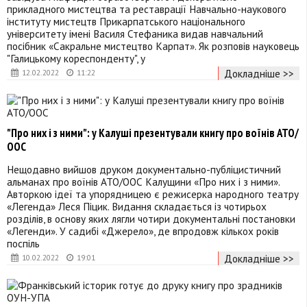
прикладного мистецтва та реставрації Навчально-наукового
інституту мистецтв Прикарпатського національного
університету імені Василя Стефаника видав навчальний
посібник «Сакральне мистецтво Карпат». Як розповів науковець
"Галицькому кореспонденту", у
Докладніше >>
12.02.2022
11:22
"Про них і з ними": у Калуші презентували книгу про воїнів АТО/
ООС
Нещодавно вийшов друком документально-публіцистичний
альманах про воїнів АТО/ООС Калущини «Про них і з ними».
Авторкою ідеї та упорядницею є режисерка народного театру
«Легенда» Леся Піцик. Видання складається із чотирьох
розділів, в основу яких лягли чотири документальні постановки
«Легенди». У садибі «Джерело», де впродовж кількох років
поспіль
Докладніше >>
10.02.2022
19:01