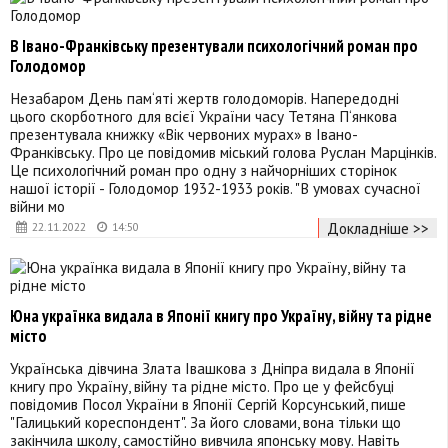
В Івано-Франківську презентували психологічний роман про
Голодомор
Незабаром День пам‘яті жертв голодоморів. Напередодні
цього скорботного для всієї України часу Тетяна П‘янкова
презентувала книжку «Вік червоних мурах» в Івано-
Франківську. Про це повідомив міський голова Руслан Марцінків.
Це психологічний роман про одну з найчорніших сторінок
нашої історії - Голодомор 1932-1933 років. "В умовах сучасної
війни мо
Докладніше >>
22.11.2022
14:50
Юна українка видала в Японії книгу про Україну, війну та рідне
місто
Українська дівчина Злата Івашкова з Дніпра видала в Японії
книгу про Україну, війну та рідне місто. Про це у фейсбуці
повідомив Посол України в Японії Сергій Корсунський, пише
"Галицький кореспондент". За його словами, вона тільки що
закінчила школу, самостійно вивчила японську мову. Навіть