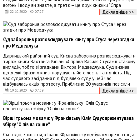
вогонь і воду ви знаєте, а третє – це друк книжки "Спра
Докладніше >>
22.10.2020
07:27
Суд заборонив розповсюджувати книгу про Стуса через згадки
про Медведчука
Дарницький районний суд Києва заборонив розповсюджувати
тираж книги Вахтанга Кіпіані «Справа Василя Стуса» в «такому
вигляді», тобто зі згадками Віктора Медведчука. Суд визнав,
що деякі фрази у книзі порушують його честь та гідність. Під
час судового засідання під будівлею суду у цей час
відбувалась акція протесту. Приблизно 20 учасників повісили
Докладніше >>
19.10.2020
07:39
Вірші трьома мовами: у Франківську Юлія Судус презентувала
збірку "О пів на сонце"
Сьогодні, 7 жовтня, в Івано-Франківську відбулася презентація