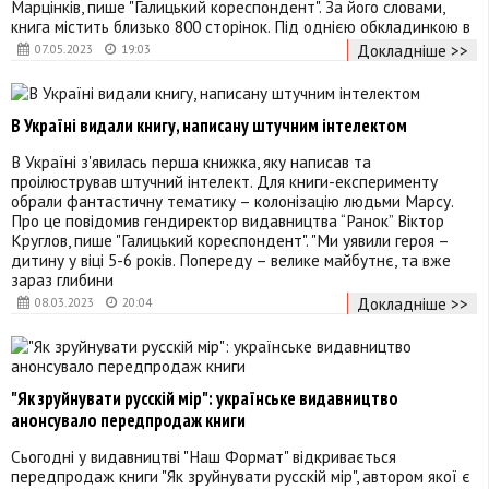
Марцінків, пише "Галицький кореспондент". За його словами,
книга містить близько 800 сторінок. Під однією обкладинкою в
Докладніше >>
07.05.2023
19:03
В Україні видали книгу, написану штучним інтелектом
В Україні з'явилась перша книжка, яку написав та
проілюстрував штучний інтелект. Для книги-експерименту
обрали фантастичну тематику – колонізацію людьми Марсу.
Про це повідомив гендиректор видавництва “Ранок” Віктор
Круглов, пише "Галицький кореспондент". "Ми уявили героя –
дитину у віці 5-6 років. Попереду – велике майбутнє, та вже
зараз глибини
Докладніше >>
08.03.2023
20:04
"Як зруйнувати русскій мір": українське видавництво
анонсувало передпродаж книги
Сьогодні у видавництві "Наш Формат" відкривається
передпродаж книги "Як зруйнувати русскій мір", автором якої є