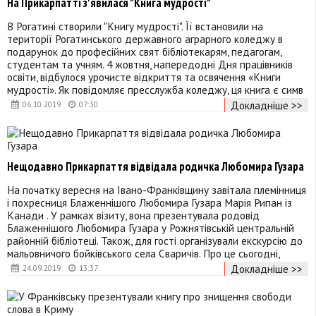
На Прикарпатті з'явилася "Книга мудрості"
В Рогатині створили "Книгу мудрості". Її встановили на
території Рогатинського державного аграрного коледжу в
подарунок до професійних свят бібліотекарям, педагогам,
студентам та учням. 4 жовтня, напередодні Дня працівників
освіти, відбулося урочисте відкриття та освячення «Книги
мудрості». Як повідомляє пресслужба коледжу, ця книга є симв
Докладніше >>
06.10.2019
07:30
Нещодавно Прикарпаття відвідала родичка Любомира Гузара
На початку вересня на Івано-Франківщину завітала племінниця
і похресниця Блаженнішого Любомира Гузара Марія Рипан із
Канади . У рамках візиту, вона презентувала родовід
Блаженнішого Любомира Гузара у Рожнятівській центральній
районній бібліотеці. Також, для гості організували екскурсію до
мальовничого бойківського села Сваричів. Про це сьогодні,
Докладніше >>
24.09.2019
13:37