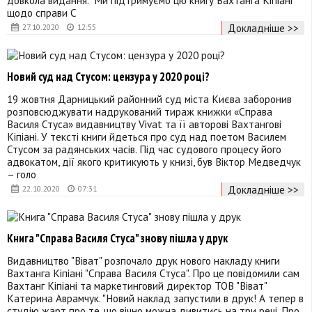
довкола видання. "Ми підтримуємо цю книгу Вахтанга Кіпіані
щодо справи С
Докладніше >>
27.10.2020
12:55
Новий суд над Стусом: цензура у 2020 році?
19 жовтня Дарницький районний суд міста Києва заборонив
розповсюджувати надрукований тираж книжки «Справа
Василя Стуса» видавництву Vivat та її авторові Вахтангові
Кіпіані. У тексті книги йдеться про суд над поетом Василем
Стусом за радянських часів. Під час судового процесу його
адвокатом, дії якого критикують у книзі, був Віктор Медведчук
– голо
Докладніше >>
22.10.2020
07:31
Книга "Справа Василя Стуса" знову пішла у друк
Видавництво "Віват" розпочало друк нового накладу книги
Вахтанга Кіпіані "Справа Василя Стуса". Про це повідомили сам
Вахтанг Кіпіані та маркетинговий директор ТОВ "Віват"
Катерина Аврамчук. "Новий наклад запустили в друк! А тепер в
студію жарт про те, що вічно можна дивитись на три речі. Про