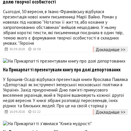
долю творчої особистості
Сьогодні, 30 вересня, в Івано-Франківську відбулася
презентація нової книги письменниці Марії Вайно. Роман у
новелах під назвою "Нотатки її життя, або кохання у
запропонованих обставинах" вийшов нещодавно. У ньому
зібрані короткі тексти, які письменниця поєднала в один твір,
темою якого є формування творчої особистості в складних
умовах. "Героїня
Докладніше >>
30.09.2020
10:58
На Прикарпатті презентували книгу про долі депортованих
У Брошнів-Осаді відбулася презентація книги Ярослава Павляка
«Депортації як інструмент імперської московської політики в
Україні». Захід приурочений Дню пам’яті примусового
виселення українців, який в Україні вшановують кожної другої
неділі вересня. У книзі зібрані розповіді переселенців, їхніх
рідних та близьких людей. Про це на своїй сторінці у
Докладніше >>
16.09.2020
02:22