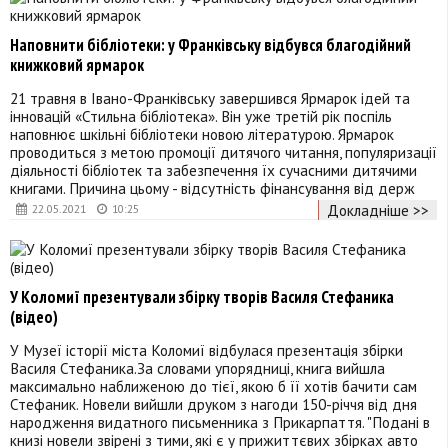
Наповнити бібліотеки: у Франківську відбувся благодійний
книжковий ярмарок
21 травня в Івано-Франківську завершився Ярмарок ідей та
інновацій «Стильна бібліотека». Він уже третій рік поспіль
наповнює шкільні бібліотеки новою літературою. Ярмарок
проводиться з метою промоції дитячого читання, популяризації
діяльності бібліотек та забезпечення їх сучасними дитячими
книгами. Причина цьому - відсутність фінансування від держ
Докладніше >>
22.05.2021
10:25
У Коломиї презентували збірку творів Василя Стефаника
(відео)
У Музеї історії міста Коломиї відбулася презентація збірки
Василя Стефаника.За словами упорядниці, книга вийшла
максимально наближеною до тієї, якою б її хотів бачити сам
Стефаник. Новели вийшли друком з нагоди 150-річчя від дня
народження видатного письменника з Прикарпаття. "Подані в
книзі новели звірені з тими, які є у прижиттєвих збірках авто