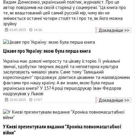
Вадим Денисенко, український політик, журналіст. Про це
автор повідомив на своїй сторінці у соцмережі. "Ця книга про
те, як влаштований цей самий русскій мір, чому він не
змінюється останні чотири століття і про те, як його можна
зруйну
Докладніше >>
02.03.2023
14:16
Цікаве про Україну: якою була перша книга
Україна має доволі непросту та цікаву історію. Її унікальні
звичаї, здобутки творчих людей та неповторна культура
заслуговують чималої уваги. Саме тому “Галицький
кореспондент” продовжує ділитися цікавими та маловідомими
фактами про нашу країну. А ви знали, якою була перша
українська книга? У 1574 році першодрукар Іван Федоров
надрукував у Львові
Докладніше >>
22.02.2023
17:07
У Києві презентували видання "Хроніка повномасштабної
війни"