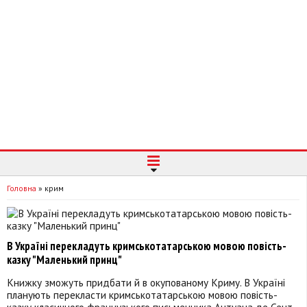
Головна
»
крим
В Україні перекладуть кримськотатарською мовою повість-
казку "Маленький принц"
Книжку зможуть придбати й в окупованому Криму. В Україні
планують перекласти кримськотатарською мовою повість-
казку класичного французького письменника Антуана де Сент-