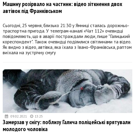
Машину розірвало на частини: відео зіткнення двох
автівок під Франківськом
Сьогодні, 25 червня, близько 21:30 у Ямниці сталась дорожньо-
траспортна пригода. У телеграм-каналі «Чат 112» очевидці
повідомляють, що в аварії постраждали люди, пише "Галицький
кореспондент". Також очевидці поділилися світлинами та відео.
Як видно з відео, автівка, яка їхала з Івано-Франківська, раптом
виїхала на зустрічну смугу
09.02.2021
13:25
Замерзав у снігу: поблизу Галича поліцейські врятували
молодого чоловіка