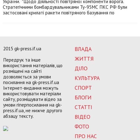
України. "Щодо діяльності повітряної компоненти ворога.
Стратегічними бомбардувальниками Ту-95МС ПКС РФ були
застосовані крилаті ракети повітряного базування по
2015 gk-press.if.ua
ВЛАДА
ЖИТТЯ
Передрук та інше
використання матеріалів, що
ДІЛО
розміщені на сайті
дозволяється за умови
КУЛЬТУРА
посилання на gk-press.if.ua
СПОРТ
Інтернет-видання можуть
використовувати матеріали
БЛОГИ
сайту, розміщувати відео за
умови гіперпосилання на gk-
СТАТТІ
press.if.ua, не нижче другого
абзацу тексту.
ВІДЕО
ФОТО
ПРО НАС