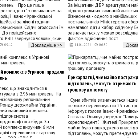
гривень. Про це пише
За ініціативи ДБР арештували май
ореспондент" з посиланням на
підконтрольних кампаній львівськ
оліції Івано-Франківської
бізнесмена - одного з найбільших
цейські за лічені години
постачальників Міністерства обор
овмисників. Слідчі оголосили їм
намагався дати хабар слідчому 
 До поліцейських
зазначається, у межах розслідува
о РВП звернувся чоловік, який
фактом здійснення пост
Докладніше >>
Докла
09:12
11.01.2024
06:50
й комплекс в Угринові продали
Прикарпатці, чиє майно постражд
вень
підтоплень, зможуть отримають 
лекс, що знаходиться в
грошову допомогу
ртувала з 2,96 млн гривень. На
ганізованому регіональним
Сума збитків визначається індиві
 Фонду держмайна України,
не може перевищувати 25 тис. гр
ний майновий комплекс
інформує голова Івано-Франківсь
 підприємства
Світлана Онищук, передає "Галиц
кордоннафтогазбуд». За
кореспондент". Жителі Прикрпат
 комплекс виручили 6 млн
майно було пошкоджено внаслідо
удвічі перевищило стартову
підтоплень, можуть претендуват