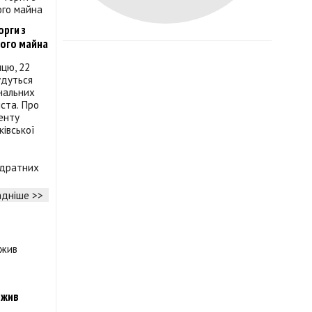
орги з
ого майна
ицю, 22
удуться
нальних
ста. Про
енту
ківської
адратних
дніше >>
ржив