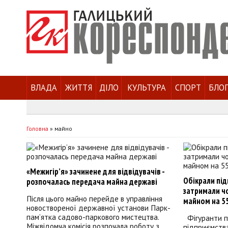
ВЛАДА
ЖИТТЯ
ДІЛО
КУЛЬТУРА
СПОРТ
БЛО
Головна
»
майно
«Межигір’я» зачинене для відвідувачів -
Обікрали під
розпочалась передача майна державі
затримали чо
Після цього майно перейде в управління
майном на 55
новоствореної державної установи Парк-
пам’ятка садово-паркового мистецтва.
Фігуранти п
Міжвідомча комісія розпочала роботу з
підприємства