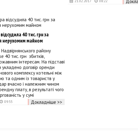
Докла
21.02.2017
08:22
відсудила 40 тис. грн за
я нерухомим майном
 Надвірнянського району
е 40 тис. грн збитків,
жавним інтересам. На підставі
и укладено договір оренди
йнового комплексу котельні між
ю та одним із товариств у
дар вчасно і належним чином
рендну плату, в результаті чого
ргованість у сумі
Докладніше >>
09:55