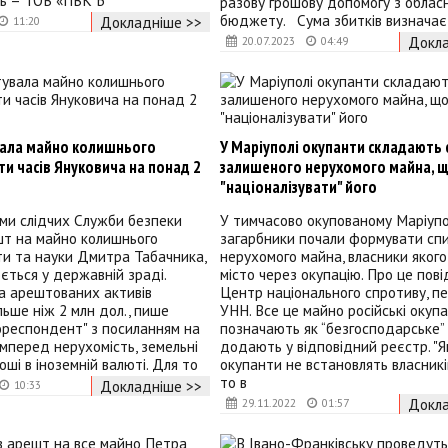
ць – ТОВ «ПВК Б
разову грошову допомогу з облас
бюджету. Сума збитків визначає
Докладніше >>
11:20
Докла
20.07.2023
04:49
ала майно колишнього
У Маріуполі окупанти складають 
іти часів Януковича на понад 2
залишеного нерухомого майна, 
"націоналізувати" його
ми слідчих Служби безпеки
У тимчасово окупованому Маріупо
шт на майно колишнього
загарбники почали формувати сп
іти та науки Дмитра Табачника,
нерухомого майна, власники яког
ється у державній зраді.
місто через окупацію. Про це пов
а арештованих активів
Центр національного спротиву, п
льше ніж 2 млн дол., пише
УНН. Все це майно російські окуп
ореспондент" з посиланням на
позначають як “безгосподарське”
мперед нерухомість, земельні
додають у відповідний реєстр. "Я
оші в іноземній валюті. Для то
окупанти не встановлять власникі
то в
Докладніше >>
10:33
Докла
29.11.2022
01:57