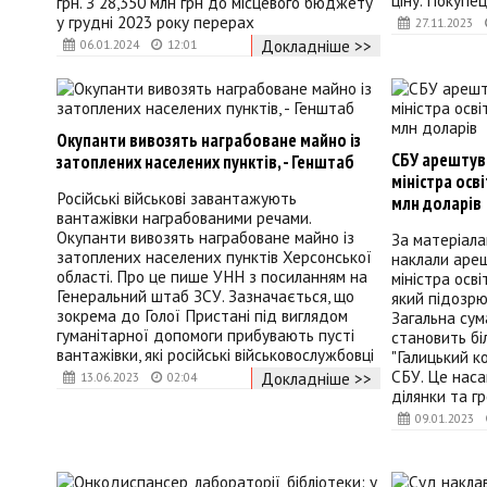
ціну. Покупе
грн. З 28,350 млн грн до місцевого бюджету
у грудні 2023 року перерах
27.11.2023
Докладніше >>
06.01.2024
12:01
Окупанти вивозять награбоване майно із
СБУ арештув
затоплених населених пунктів, - Генштаб
міністра осв
Російські військові завантажують
млн доларів
вантажівки награбованими речами.
Окупанти вивозять награбоване майно із
За матеріала
затоплених населених пунктів Херсонської
наклали аре
області. Про це пише УНН з посиланням на
міністра осв
Генеральний штаб ЗСУ. Зазначається, що
який підозрю
зокрема до Голої Пристані під виглядом
Загальна сум
гуманітарної допомоги прибувають пусті
становить бі
вантажівки, які російські військовослужбовці
"Галицький к
СБУ. Це наса
Докладніше >>
13.06.2023
02:04
ділянки та гр
09.01.2023