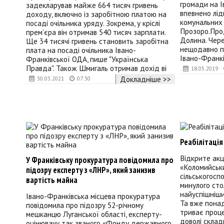
громади на І
задекларував майже 664 тисяч гривень
впевнено лі
доходу, включно із заробітною платою на
комунальних
посаді очільника уряду. Зокрема, у кріслі
Прозоро.Прод
прем’єра він отримав 540 тисяч зарплати.
Долина. Чер
Ще 34 тисячі гривень становить заробітна
нещодавно п
плата на посаді очільника Івано-
Івано-Франкі
Франківської ОДА, пише "Українська
Правда". Також Шмигаль отримав дохід ві
18.05.2019
Докладніше >>
30.03.2021
07:30
Реабілітація
Відкрите акц
У Франківську прокуратура повідомила про
«Коломийськ
підозру експерту з «ЛНР», який занизив
сільськогосп
вартість майна
минулого сто
найуспішніши
Івано-Франківська місцева прокуратура
Та вже понад
повідомила про підозру 52-річному
триває проце
мешканцю Луганської області, експерту-
доволі склад
оцінювачу так званого «Фонду державного