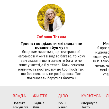
Соболик Тетяна
Троянство: діалоги, які глядач не
Ми 
повинен був чути
Я враз
Якщо вам здається, що театральної
журналіс
награності у житті надто багато, то хочу
люди зуст
вам сказати, що її занадто багато не
як із такс
лише у житті, а й у театрі. Коли сенсами
немає на
напічкують постановку до too much так,
мені 
що без пояснень не розберешся. Тож
упе
пояснювати беруться багато і
ВЛАДА
ЖИТТЯ
ДІЛО
КУЛЬТУРА
С
Політика
Людина
Гроші
Література
Комуналка
Діти
Бізнес
Театр