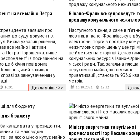
решт на все майно Петра
В Івано-Франківську проведуть т
продажу комунального нежитлов
спрезидента заявили про
Наступного тижня, а саме в п'ятн
аних до суду документів.
жовтня, в Івано-Франківську відб
уд Києва ухвалив рішення,
електронні торги з продажу кому
ав все майно і активи
нежитлових приміщень у центрі мі
та Петра Порошенка, пише
це йдеться на сторінці Департам
ореспондент" із посиланням на
комунальних ресурсів Івано-Фран
Про це 6 січня повідомив
міської ради. Так, загальна площа
 Головань, який захищає
нерухомого майна, що підлягає
справі за звинуваченням у
приватизації, становить 933.6 кв
раді
метрів.
Докладніше >>
Докла
16:01
16.10.2021
12:32
і для бюджету
оба кандидата у президенти,
Міністр енергетики та вугільної
овники та маловідомі
промисловості Ігор Насалик оска
хто і за якою ціною купує майно
арешт свого майна