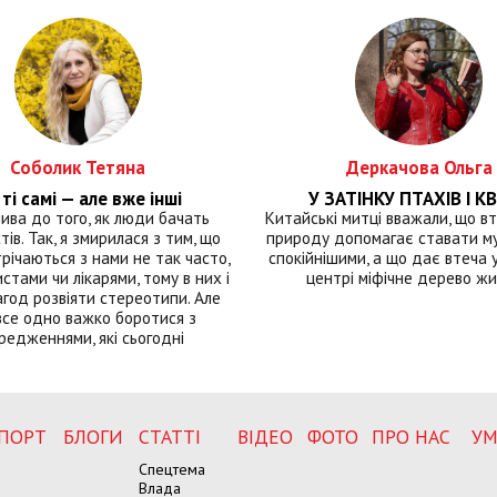
Соболик Тетяна
Деркачова Ольга
ті самі — але вже інші
У ЗАТІНКУ ПТАХІВ І КВ
лива до того, як люди бачать
Китайські митці вважали, що вт
тів. Так, я змирилася з тим, що
природу допомагає ставати м
річаються з нами не так часто,
спокійнішими, а що дає втеча у 
истами чи лікарями, тому в них і
центрі міфічне дерево ж
год розвіяти стереотипи. Але
все одно важко боротися з
редженнями, які сьогодні
ПОРТ
БЛОГИ
СТАТТІ
ВІДЕО
ФОТО
ПРО НАС
УМ
Спецтема
Влада