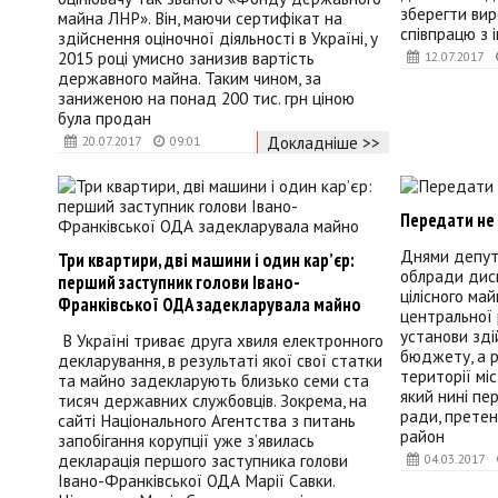
зберегти вир
майна ЛНР». Він, маючи сертифікат на
співпрацю з 
здійснення оціночної діяльності в Україні, у
2015 році умисно занизив вартість
12.07.2017
державного майна. Таким чином, за
заниженою на понад 200 тис. грн ціною
була продан
Докладніше >>
20.07.2017
09:01
Передати не
Днями депут
Три квартири, дві машини і один кар’єр:
облради дис
перший заступник голови Івано-
цілісного ма
Франківської ОДА задекларувала майно
центральної 
установи зді
В Україні триває друга хвиля електронного
бюджету, а р
декларування, в результаті якої свої статки
території мі
та майно задекларують близько семи ста
який нині пе
тисяч державних службовців. Зокрема, на
ради, претен
сайті Національного Агентства з питань
район
запобігання корупції уже з’явилась
декларація першого заступника голови
04.03.2017
Івано-Франківської ОДА Марії Савки.