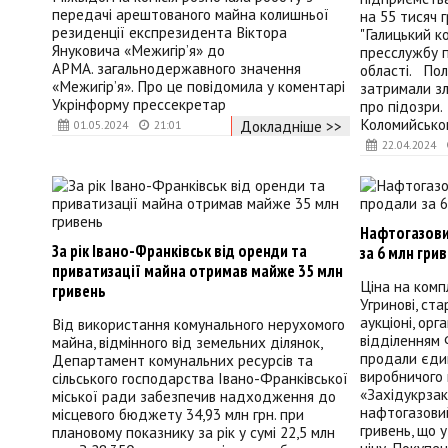
передачі арештованого майна колишньої
на 55 тисяч 
резиденції експрезидента Віктора
"Галицький к
Януковича «Межигір’я» до
пресслужбу п
АРМА. загальнодержавного значення
області. Полі
«Межигір’я». Про це повідомила у коментарі
затримали зл
Укрінформу прессекретар
про підозри.
Коломийськог
Докладніше >>
01.05.2024
21:01
22.04.2024
Нафтогазови
За рік Івано-Франківськ від оренди та
за 6 млн гри
приватизації майна отримав майже 35 млн
Ціна на комп
гривень
Угринові, ста
аукціоні, ор
Від використання комунального нерухомого
відділенням
майна, відмінного від земельних ділянок,
продали єди
Департамент комунальних ресурсів та
виробничого
сільського господарства Івано-Франківської
«Західукрза
міської ради забезпечив надходження до
нафтогазовий
місцевого бюджету 34,93 млн грн. при
гривень, що 
плановому показнику за рік у сумі 22,5 млн