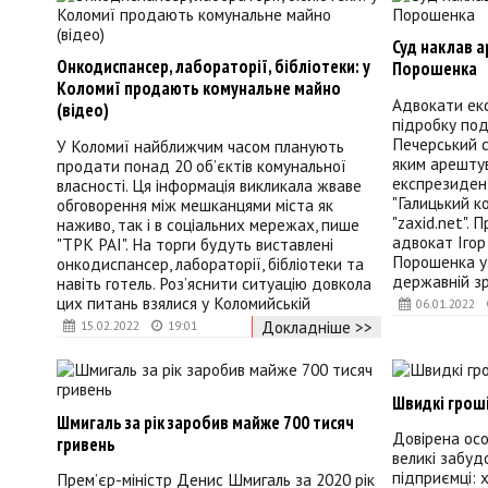
Суд наклав а
Онкодиспансер, лабораторії, бібліотеки: у
Порошенка
Коломиї продають комунальне майно
Адвокати ек
(відео)
підробку под
Печерський с
У Коломиї найближчим часом планують
яким арештув
продати понад 20 об’єктів комунальної
експрезиден
власності. Ця інформація викликала жваве
"Галицький к
обговорення між мешканцями міста як
"zaxid.net". 
наживо, так і в соціальних мережах, пише
адвокат Ігор
"ТРК РАІ". На торги будуть виставлені
Порошенка у 
онкодиспансер, лабораторії, бібліотеки та
державній з
навіть готель. Роз’яснити ситуацію довкола
цих питань взялися у Коломийській
06.01.2022
Докладніше >>
15.02.2022
19:01
Швидкі грош
Шмигаль за рік заробив майже 700 тисяч
Довірена ос
гривень
великі забуд
підприємці: 
Прем’єр-міністр Денис Шмигаль за 2020 рік