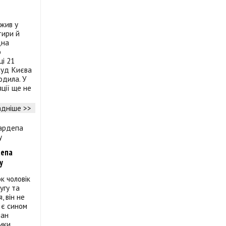
ржив у
тири й
дна
о
ці 21
суд Києва
одила. У
яції ще не
дніше >>
депа
у
ок чоловік
угу та
, він не
 є сином
лан
ики