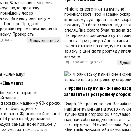
вано-Франківщині. Коломия
дирує щодо продажу
Міністр енергетики та вугільної
 приміщень через
промисловості Ігор Насалик оска
ажі. За нею у рейтингу –
київському суді арешт своїх квар
ез Прозоро.Продажі
будинку. За його словами, відпові
родали перше приміщення і в
апеляційна скарга була подана д
вську. Прозорість
Печерського районного суд столи
серпня. При цьому в Апеляційний 
Докладніше >>
04:09
скарга станом на середу не надх
зв'язку із цим дата розгляду апел
визначе
Докла
23.08.2017
07:27
 «Сільмашу»
У Франківську п’яний син екс-нар
іонерне товариство
заплатить за розтрощену огорож
ий завод
одарських машин» у 90-х роках
Вчора, 15 травня, по вул. Василіян
ліття було одним з
напідпитку виїхав на зустрічну см
х в Івано-Франківській області.
зупинився в огорожі. Як з’ясувалося
 14 років на підприємстві
мав при собі посвідчення водія та
дура санації, воно працює у
екс-нардепа. Міський голова Рус
них умовах, намагається
Марцінків доручив, аби комунальн