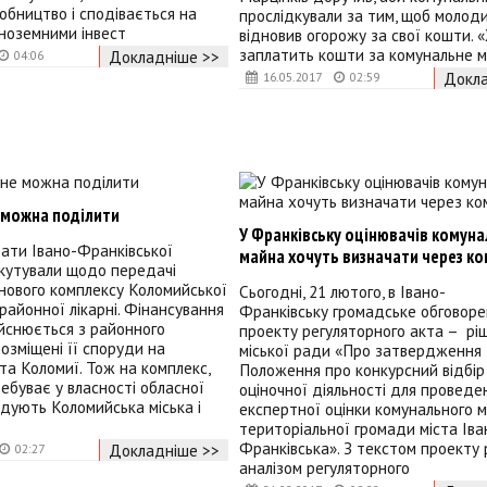
обництво і сподівається на
прослідкували за тим, щоб молод
іноземними інвест
відновив огорожу за свої кошти. 
заплатить кошти за комунальне 
Докладніше >>
04:06
Докла
16.05.2017
02:59
 можна поділити
У Франківську оцінювачів комун
ати Івано-Франківської
майна хочуть визначати через ко
кутували щодо передачі
йнового комплексу Коломийської
Сьогодні, 21 лютого, в Івано-
районної лікарні. Фінансування
Франківську громадське обговоре
йснюється з районного
проекту регуляторного акта – рі
озміщені її споруди на
міської ради «Про затвердження
ста Коломиї. Тож на комплекс,
Положення про конкурсний відбір 
ребуває у власності обласної
оціночної діяльності для проведе
дують Коломийська міська і
експертної оцінки комунального 
територіальної громади міста Іва
Франківська». З текстом проекту 
Докладніше >>
02:27
аналізом регуляторного