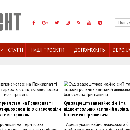
Пошук:
ГИ
СТАТТІ
НАШІ ПРОЄКТИ
ДОПОМОЖІТЬ
DEPO.U
приємство: на Прикарпатті
Суд заарештував майно сім’ї та
тирьох злодіїв, які заволоділи
підконтрольних кампаній львівсь
 тисяч гривень
бізнесмена Гринкевича
роникли на територію
Арештували майно львівського бі
 і таємно заволоділи майном
який намагався дати хабар слід