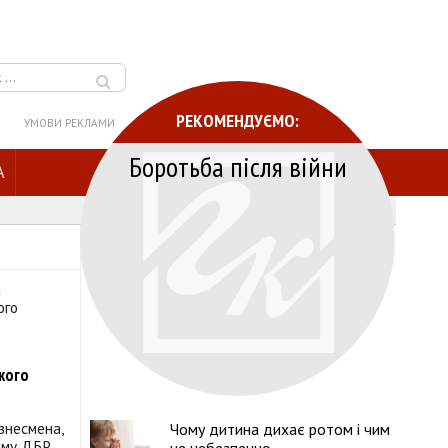
РЕКОМЕНДУЄМО:
УМОВИ РЕКЛАМИ
Боротьба після війни
A
кого
знесмена,
Чому дитина дихає ротом і чим
чому ДБР.