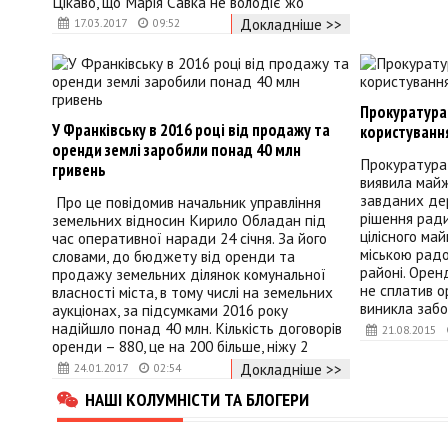
Цікаво, що Марія Савка не володіє жо
Докладніше >>
17.03.2017
09:52
Прокуратура 
У Франківську в 2016 році від продажу та
користуванн
оренди землі заробили понад 40 млн
Прокуратура
гривень
виявила майж
завданих дер
Про це повідомив начальник управління
рішення рад
земельних відносин Кирило Обладан під
цілісного ма
час оперативної наради 24 січня. За його
міською радо
словами, до бюджету від оренди та
районі. Орен
продажу земельних ділянок комунальної
не сплатив о
власності міста, в тому числі на земельних
виникла забо
аукціонах, за підсумками 2016 року
надійшло понад 40 млн. Кількість договорів
21.08.2015
оренди – 880, це на 200 більше, ніжу 2
Докладніше >>
24.01.2017
02:54
НАШІ КОЛУМНІСТИ ТА БЛОГЕРИ