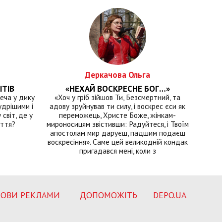
Деркачова Ольга
ІТІВ
«НЕХАЙ ВОСКРЕСНЕ БОГ…»
еча у дику
«Хоч у гріб зійшов Ти, Безсмертний, та
удрішими і
адову зруйнував ти силу, і воскрес єси як
світ, де у
переможець, Христе Боже, жінкам-
иття?
мироносицям звістивши: Радуйтеся, і Твоїм
апостолам мир даруєш, падшим подаєш
воскресіння». Саме цей великодній кондак
пригадався мені, коли з
ОВИ РЕКЛАМИ
ДОПОМОЖІТЬ
DEPO.UA