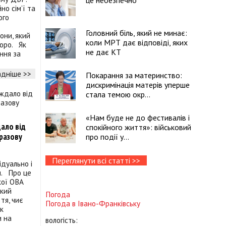
це небезпечно
но сім’ї та
ого
Головний біль, який не минає:
они, який
коли МРТ дає відповіді, яких
Бюро. Як
не дає КТ
ння за
дніше >>
Покарання за материнство:
дискримінація матерів уперше
стала темою окр...
«Нам буде не до фестивалів і
ало від
спокійного життя»: військовий
разову
про події у...
Переглянути всі статті >>
дуально і
н. Про це
кої ОВА
ький
Погода
тя, чиє
Погода в
Івано-Франківську
к
и на
вологість: