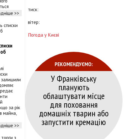
ного
ться
тиск:
дніше >>
вітер:
Погода у Києві
списки
щоб
РЕКОМЕНДУЄМО:
лі
иски
У Франківську
о залишили
планують
ідомляє
ередає
облаштувати місце
анти
для поховання
 й
кщо за рік
домашніх тварин або
в майна,
запустити кремацію
дніше >>