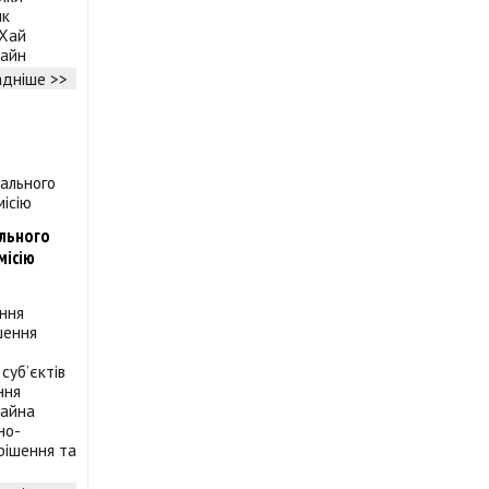
ик
«Хай
майн
дніше >>
ального
місію
ння
шення
суб’єктів
ння
майна
но-
рішення та