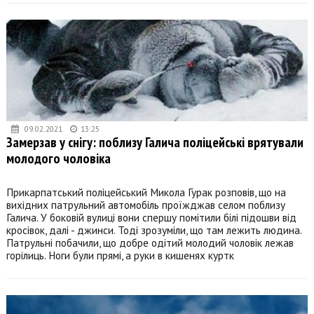
09.02.2021
13:25
Замерзав у снігу: поблизу Галича поліцейські врятували
молодого чоловіка
Прикарпатський поліцейський Микола Гурак розповів, що на
вихідних патрульний автомобіль проїжджав селом поблизу
Галича. У боковій вулиці вони спершу помітили білі підошви від
кросівок, далі - джинси. Тоді зрозуміли, що там лежить людина.
Патрульні побачили, що добре одітий молодий чоловік лежав
горілиць. Ноги були прямі, а руки в кишенях куртк