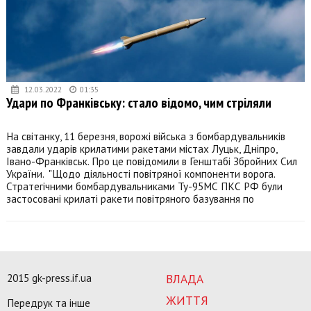
12.03.2022
01:35
Удари по Франківську: стало відомо, чим стріляли
На світанку, 11 березня, ворожі війська з бомбардувальників
завдали ударів крилатими ракетами містах Луцьк, Дніпро,
Івано-Франківськ. Про це повідомили в Генштабі Збройних Сил
України. "Щодо діяльності повітряної компоненти ворога.
Стратегічними бомбардувальниками Ту-95МС ПКС РФ були
застосовані крилаті ракети повітряного базування по
2015 gk-press.if.ua
ВЛАДА
ЖИТТЯ
Передрук та інше