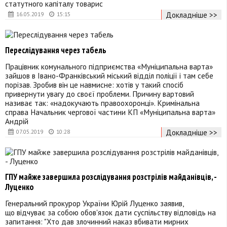
статутного капіталу товарис
Докладніше >>
16.05.2019
15:15
Переслідування через табель
Працівник комунального підприємства «Муніципальна варта»
зайшов в Івано-Франківський міський відділ поліції і там себе
порізав. Зробив він це навмисне: хотів у такий спосіб
привернути увагу до своєї проблеми. Причину вартовий
називає так: «надокучають правоохоронці». Кримінальна
справа Начальник чергової частини КП «Муніципальна варта»
Андрій
Докладніше >>
07.05.2019
10:28
ГПУ майже завершила розслідування розстрілів майданівців, -
Луценко
Генеральний прокурор України Юрій Луценко заявив,
що відчуває за собою обов'язок дати суспільству відповідь на
запитання: "Хто дав злочинний наказ вбивати мирних