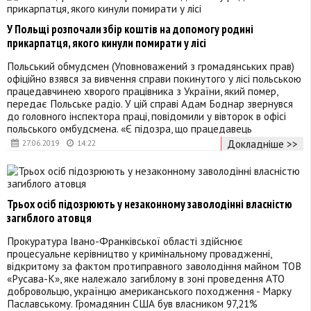
У Польщі розпочали збір коштів на допомогу родині
прикарпатця, якого кинули помирати у лісі
Польський обмудсмен (Уповноважений з громадянських прав)
офіційно взявся за вивчення справи покинутого у лісі польською
працедавчинею хворого працівника з України, який помер,
передає Польське радіо. У цій справі Адам Боднар звернувся
до головного інспектора праці, повідомили у вівторок в офісі
польського омбудсмена. «Є підозра, що працедавець
Докладніше >>
27.06.2019
14:22
Трьох осіб підозрюють у незаконному заволодінні власністю
загиблого атовця
Прокуратура Івано-Франківської області здійснює
процесуальне керівництво у кримінальному провадженні,
відкритому за фактом протиправного заволодіння майном ТОВ
«Русава-К», яке належало загиблому в зоні проведення АТО
добровольцю, українцю американського походження - Марку
Паславському. Громадянин США був власником 97,21%