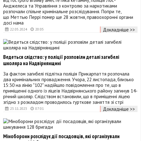
Анджелеса та Управління з контролю за наркотиками
розпочали спільне кримінальне розслідування. Попри те,
що Меттью Перрі помер ще 28 жовтня, правоохоронні органи
досі нама
Докладніше >>
22.05.2024
20:05
Ведеться слідство: у поліції розповіли деталі загибелі
школяра на Надвірнянщині
За фактом загибелі підлітка поліція Прикарпаття розпочала
два кримінальних провадження. Учора, 22 листопада, близько
15:30 на лінію "102" надійшло повідомлення про те, що в
приміщенні одного із ліцеїв Надвірнянського району загинув 14-
річний школяр. Слідством встановили, що в приміщенні ліцею
згідно з розкладом проводилось гурткове заняття зі стрі
Докладніше >>
23.11.2023
07:01
Міноборони розслідує дії посадовців, які організували