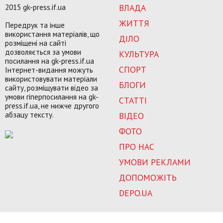
2015 gk-press.if.ua
ВЛАДА
ЖИТТЯ
Передрук та інше
використання матеріалів, що
ДІЛО
розміщені на сайті
дозволяється за умови
КУЛЬТУРА
посилання на gk-press.if.ua
СПОРТ
Інтернет-видання можуть
використовувати матеріали
БЛОГИ
сайту, розміщувати відео за
умови гіперпосилання на gk-
СТАТТІ
press.if.ua, не нижче другого
абзацу тексту.
ВІДЕО
ФОТО
ПРО НАС
УМОВИ РЕКЛАМИ
ДОПОМОЖІТЬ
DEPO.UA