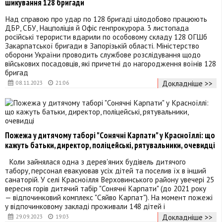
шикування 128 бригади
Над справою про удар по 128 бригаді цілодобово працюють
ДБР, СБУ, Нацполіція й Офіс генпрокурора. 3 листопада
російські терористи вдарили по особовому складу 128 ОГШб
Закарпатської бригади в Запорізькій області. Міністерство
оборони України проводить службове розслідування щодо
військових посадовців, які причетні до нагородження воїнів 128
бригад
Докладніше >>
08.11.2023
21:06
Пожежа у дитячому таборі "Сонячні Карпати" у Красноїллі: що
кажуть батьки, директор, поліцейські, рятувальники, очевидці
Коли зайнялася одна з дерев'яних будівель дитячого
табору, персонал евакуював усіх дітей та поселив їх в інший
санаторій. У селі Красноїлля Верховинського району увечері 25
вересня горів дитячий табір "Сонячні Карпати" (до 2021 року
— відпочинковий комплекс "Сяйво Карпат"). На момент пожежі
у відпочинковому закладі проживали 148 дітей і
Докладніше >>
29.09.2023
19:03