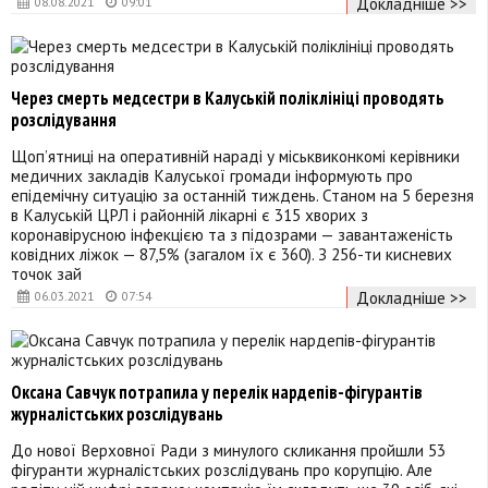
Докладніше >>
08.08.2021
09:01
Через смерть медсестри в Калуській поліклініці проводять
розслідування
Щоп’ятниці на оперативній нараді у міськвиконкомі керівники
медичних закладів Калуської громади інформують про
епідемічну ситуацію за останній тиждень. Станом на 5 березня
в Калуській ЦРЛ і районній лікарні є 315 хворих з
коронавірусною інфекцією та з підозрами — завантаженість
ковідних ліжок — 87,5% (загалом їх є 360). З 256-ти кисневих
точок зай
Докладніше >>
06.03.2021
07:54
Оксана Савчук потрапила у перелік нардепів-фігурантів
журналістських розслідувань
До нової Верховної Ради з минулого скликання пройшли 53
фігуранти журналістських розслідувань про корупцію. Але