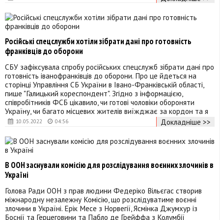
Російські спецслужби хотіли зібрати дані про готовність
франківців до оборони
СБУ зафіксувала спробу російських спецслужб зібрати дані про
готовність іванофранківців до оборони. Про це йдеться на
сторінці Управління СБ України в Івано-Франківській області,
пише "Галицький кореспондент". Згідно з інформацією,
співробітників ФСБ цікавило, чи готові чоловіки обороняти
Україну, чи багато місцевих жителів виїжджає за кордон та я
Докладніше >>
10.05.2022
04:56
В ООН заснували комісію для розслідування воєнних злочинів в
Україні
Голова Ради ООН з прав людини Федеріко Вільєгас створив
міжнародну незалежну Комісію, що розслідуватиме воєнні
злочини в Україні. Ерік Месе з Норвегії, Ясмінка Джумхур із
Боснії та Герцеговини та Пабло де Грейффа з Колумбії