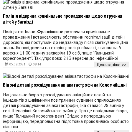
Поліція відкрила кримінальне провадження щодо отруєння
дітей у Загвізді
Поліціянти Івано-Франківщини розпочали кримінальне
провадження і встановлюють обставини госпіталізації дітей і
дорослого, які поступили до медзакладу після святкування Дня
знань. Як повідомили на сторінці поліції області, станом на 5
вересня 11:00 годину захворіли 19 осіб, пише "Галицький
кореспондент". Так, упродовж 2 і 3 вересня до інфекційної
Докладніше >>
05.09.2021
09:14
Відомі деталі розслідування авіакатастрофи на Коломийщині
Національне бюро з розслідування авіаційних подій та
інцидентів з цивільними повітряними суднами оприлюднило
деталі розслідування авіакатастрофи, яка сталася 28 липня у
селі Шепарівці Коломийського району. Про це повідомляє бюро,
пише "Галицький кореспондент". Згідно з попередньою
інформацією, передпольотна підготовка проводилась особисто
пілотом