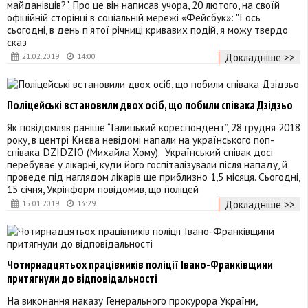
майданівців?". Про це він написав учора, 20 лютого, на своїй
офіційній сторінці в соціальній мережі «Фейсбук»: "І ось
сьогодні, в день п'ятої річниці кривавих подій, я можу твердо
сказ
Докладніше >>
21.02.2019
14:00
Поліцейські встановили двох осіб, що побили співака Дзідзьо
Як повідомляв раніше “Галицький кореспондент”, 28 грудня 2018
року, в центрі Києва невідомі напали на українського поп-
співака DZIDZIO (Михайла Хому). Український співак досі
перебуває у лікарні, куди його госпіталізували після нападу, й
проведе під наглядом лікарів ще приблизно 1,5 місяця. Сьогодні,
15 січня, Укрінформ повідомив, що поліцей
Докладніше >>
15.01.2019
13:29
Чотирнадцятьох працівників поліції Івано-Франківщини
притягнули до відповідальності
На виконання наказу Генерального прокурора України,