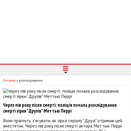
Головна
»
розслідування
Через пів року після смерті: поліція почала розслідування
смерті зірки "Друзів" Меттью Перрі
Вони прагнуть з'ясувати, як зірка серіалу "Друзі" отримав цей
анестетик. Через пів року після смерті актора Меттью Перрі
від гострого впливу анестетика кетаміну, поліція Лос-