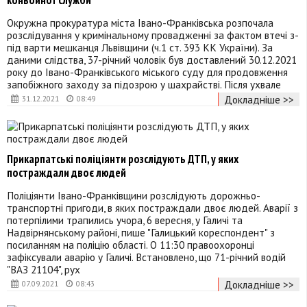
Окружна прокуратура міста Івано-Франківська розпочала
розслідування у кримінальному провадженні за фактом втечі з-
під варти мешканця Львівщини (ч.1 ст. 393 КК України). За
даними слідства, 37-річний чоловік був доставлений 30.12.2021
року до Івано-Франківського міського суду для продовження
запобіжного заходу за підозрою у шахрайстві. Після ухвале
Докладніше >>
31.12.2021
08:49
Прикарпатські поліціянти розслідують ДТП, у яких
постраждали двоє людей
Поліціянти Івано-Франківщини розслідують дорожньо-
транспортні пригоди, в яких постраждали двоє людей. Аварії з
потерпілими трапились учора, 6 вересня, у Галичі та
Надвірнянському районі, пише "Галицький кореспондент" з
посиланням на поліцію області. О 11:30 правоохоронці
зафіксували аварію у Галичі. Встановлено, що 71-річний водій
"ВАЗ 21104", рух
Докладніше >>
07.09.2021
08:43