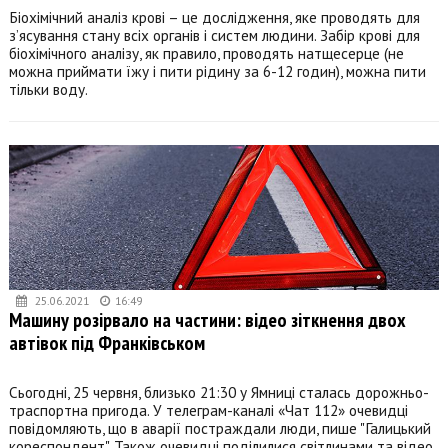
Біохімічний аналіз крові – це дослідження, яке проводять для
з’ясування стану всіх органів і систем людини. Забір крові для
біохімічного аналізу, як правило, проводять натщесерце (не
можна приймати їжу і пити рідину за 6-12 годин), можна пити
тільки воду.
25.06.2021
16:49
Машину розірвало на частини: відео зіткнення двох
автівок під Франківськом
Сьогодні, 25 червня, близько 21:30 у Ямниці сталась дорожньо-
траспортна пригода. У телеграм-каналі «Чат 112» очевидці
повідомляють, що в аварії постраждали люди, пише "Галицький
кореспондент". Також очевидці поділилися світлинами та відео.