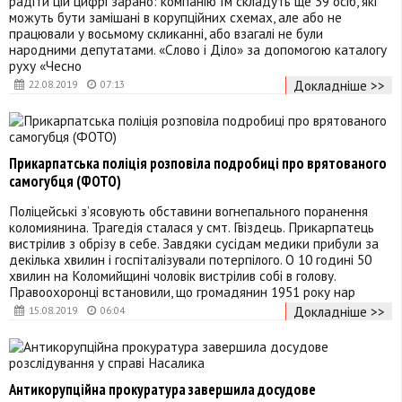
радіти цій цифрі зарано: компанію їм складуть ще 39 осіб, які
можуть бути замішані в корупційних схемах, але або не
працювали у восьмому скликанні, або взагалі не були
народними депутатами. «Слово і Діло» за допомогою каталогу
руху «Чесно
Докладніше >>
22.08.2019
07:13
Прикарпатська поліція розповіла подробиці про врятованого
самогубця (ФОТО)
Поліцейські з’ясовують обставини вогнепального поранення
коломиянина. Трагедія сталася у смт. Гвіздець. Прикарпатець
вистрілив з обрізу в себе. Завдяки сусідам медики прибули за
декілька хвилин і госпіталізували потерпілого. О 10 годині 50
хвилин на Коломийщині чоловік вистрілив собі в голову.
Правоохоронці встановили, що громадянин 1951 року нар
Докладніше >>
15.08.2019
06:04
Антикорупційна прокуратура завершила досудове