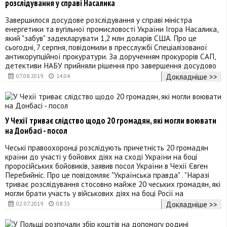
розслідування у справі Насалика
Завершилося досудове розслідування у справі міністра
енергетики та вугільної промисловості України Ігора Насалика,
який "забув" задекларувати 1,2 млн доларів США. Про це
сьогодні, 7 серпня, повідомили в пресслужбі Спеціалізованої
антикорупційної прокуратури. За дорученням прокурорів САП,
детективи НАБУ прийняли рішення про завершення досудово
Докладніше >>
07.08.2019
14:04
У Чехії триває слідство щодо 20 громадян, які могли воювати
на Донбасі - посол
Чеські правоохоронці розслідують причетність 20 громадян
країни до участі у бойових діях на сході України на боці
проросійських бойовиків, заявив посол України в Чехії Євген
Перебийніс. Про це повідомляє "Українська правда" . "Наразі
триває розслідування стосовно майже 20 чеських громадян, які
могли брати участь у військових діях на боці Росії на
Докладніше >>
02.07.2019
08:33