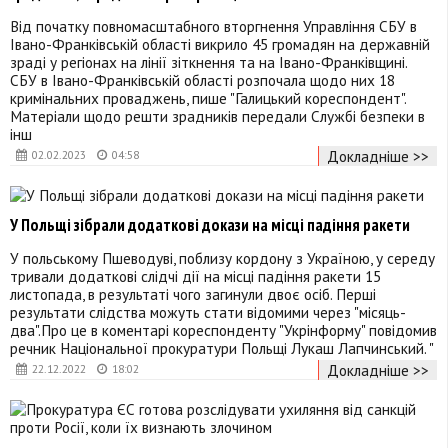
Від початку повномасштабного вторгнення Управління СБУ в
Івано-Франківській області викрило 45 громадян на державній
зраді у регіонах на лінії зіткнення та на Івано-Франківщині.
СБУ в Івано-Франківській області розпочала щодо них 18
кримінальних проваджень, пише "Галицький кореспондент".
Матеріали щодо решти зрадників передали Службі безпеки в
інш
Докладніше >>
02.02.2023
04:58
У Польщі зібрали додаткові докази на місці падіння ракети
У польському Пшеводуві, поблизу кордону з Україною, у середу
тривали додаткові слідчі дії на місці падіння ракети 15
листопада, в результаті чого загинули двоє осіб. Перші
результати слідства можуть стати відомими через "місяць-
два".Про це в коментарі кореспонденту "Укрінформу" повідомив
речник Національної прокуратури Польщі Лукаш Лапчинський. "
Докладніше >>
22.12.2022
18:02