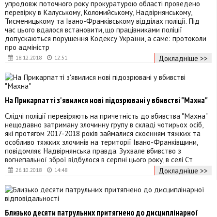
упродовж поточного року прокуратурою області проведено
перевірку в Калуському, Коломийському, Надвірнянському,
Тисменицькому та Івано-Франківському відділах поліції. Під
час цього вдалося встановити, що працівниками поліції
допускаються порушення Кодексу України, а саме: протоколи
про адміністр
Докладніше >>
18.12.2018
12:51
На Прикарпатті з'явилися нові підозрювані у вбивстві "Махна"
Слідчі поліції перевіряють на причетність до вбивства "Махна"
нещодавно затриману злочинну групу в складі чотирьох осіб,
які протягом 2017-2018 років займалися скоєнням тяжких та
особливо тяжких злочинів на території Івано-Франківщини,
повідомляє Надвірнянська правда. Зухвале вбивство з
вогнепальної зброї відбулося в серпні цього року, в селі Ст
Докладніше >>
26.10.2018
14:48
Близько десяти патрульних притягнено до дисциплінарної