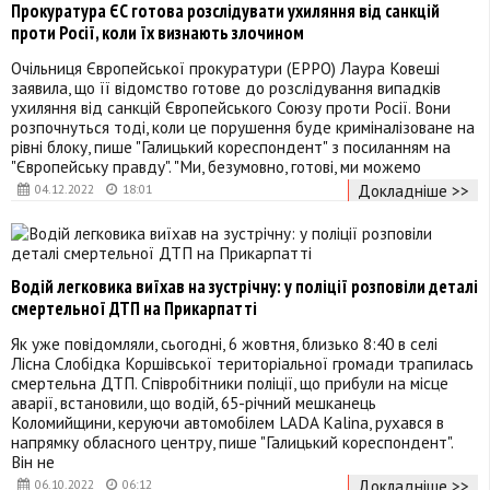
Прокуратура ЄС готова розслідувати ухиляння від санкцій
проти Росії, коли їх визнають злочином
Очільниця Європейської прокуратури (EPPO) Лаура Ковеші
заявила, що її відомство готове до розслідування випадків
ухиляння від санкцій Європейського Союзу проти Росії. Вони
розпочнуться тоді, коли це порушення буде криміналізоване на
рівні блоку, пише "Галицький кореспондент" з посиланням на
"Європейську правду". "Ми, безумовно, готові, ми можемо
Докладніше >>
04.12.2022
18:01
Водій легковика виїхав на зустрічну: у поліції розповіли деталі
смертельної ДТП на Прикарпатті
Як уже повідомляли, сьогодні, 6 жовтня, близько 8:40 в селі
Лісна Слобідка Коршівської територіальної громади трапилась
смертельна ДТП. Співробітники поліції, що прибули на місце
аварії, встановили, що водій, 65-річний мешканець
Коломийщини, керуючи автомобілем LADA Kalina, рухався в
напрямку обласного центру, пише "Галицький кореспондент".
Він не
Докладніше >>
06.10.2022
06:12