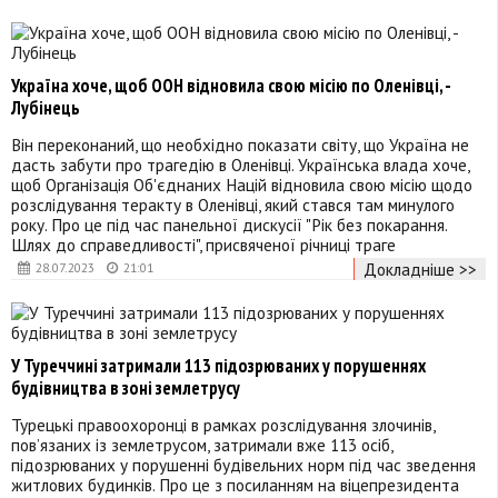
Україна хоче, щоб ООН відновила свою місію по Оленівці, -
Лубінець
Він переконаний, що необхідно показати світу, що Україна не
дасть забути про трагедію в Оленівці. Українська влада хоче,
щоб Організація Об'єднаних Націй відновила свою місію щодо
розслідування теракту в Оленівці, який стався там минулого
року. Про це під час панельної дискусії "Рік без покарання.
Шлях до справедливості", присвяченої річниці траге
Докладніше >>
28.07.2023
21:01
У Туреччині затримали 113 підозрюваних у порушеннях
будівництва в зоні землетрусу
Турецькі правоохоронці в рамках розслідування злочинів,
пов’язаних із землетрусом, затримали вже 113 осіб,
підозрюваних у порушенні будівельних норм під час зведення
житлових будинків. Про це з посиланням на віцепрезидента