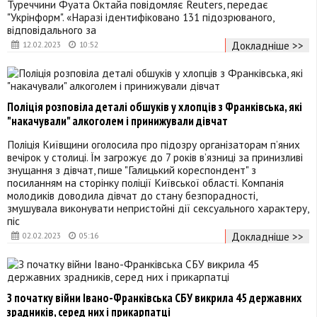
Туреччини Фуата Октайа повідомляє Reuters, передає
"Укрінформ". «Наразі ідентифіковано 131 підозрюваного,
відповідального за
Докладніше >>
12.02.2023
10:52
Поліція розповіла деталі обшуків у хлопців з Франківська, які
"накачували" алкоголем і принижували дівчат
Поліція Київщини оголосила про підозру організаторам п’яних
вечірок у столиці. Їм загрожує до 7 років в’язниці за принизливі
знущання з дівчат, пише "Галицький кореспондент" з
посиланням на сторінку поліції Київської області. Компанія
молодиків доводила дівчат до стану безпорадності,
змушувала виконувати непристойні дії сексуального характеру,
піс
Докладніше >>
02.02.2023
05:16
З початку війни Івано-Франківська СБУ викрила 45 державних
зрадників, серед них і прикарпатці