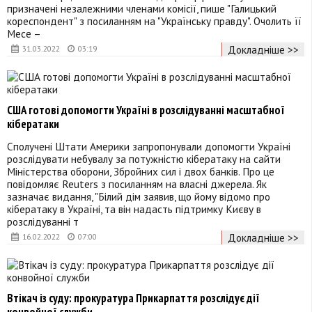
призначені незалежними членами комісії, пише "Галицький
кореспондент" з посиланням на "Українську правду". Очолить її
Месе –
Докладніше >>
31.03.2022
03:19
США готові допомогти Україні в розслідуванні масштабної
кібератаки
Сполучені Штати Америки запропонували допомогти Україні
розслідувати небувалу за потужністю кібератаку на сайти
Міністерства оборони, Збройних сил і двох банків. Про це
повідомляє Reuters з посиланням на власні джерела. Як
зазначає видання, "Білий дім заявив, що йому відомо про
кібератаку в Україні, та він надасть підтримку Києву в
розслідуванні т
Докладніше >>
16.02.2022
07:00
Втікач із суду: прокуратура Прикарпаття розслідує дії
конвойної служби