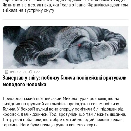
Як видно з відео, автівка, яка їхала з Івано-Франківська, раптом
виїхала на зустрічну смугу
09.02.2021
13:25
Замерзав у снігу: поблизу Галича поліцейські врятували
молодого чоловіка
Прикарпатський поліцейський Микола Гурак розповів, що на
вихідних патрульний автомобіль проїжджав селом поблизу
Галича. У боковій вулиці вони спершу помітили білі підошви від
кросівок, далі - джинси. Тоді зрозуміли, що там лежить людина.
Патрульні побачили, що добре одітий молодий чоловік лежав
горілиць. Ноги були прямі, а руки в кишенях куртк