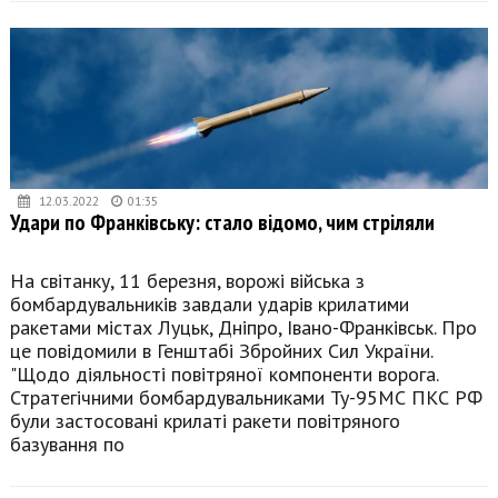
12.03.2022
01:35
Удари по Франківську: стало відомо, чим стріляли
На світанку, 11 березня, ворожі війська з
бомбардувальників завдали ударів крилатими
ракетами містах Луцьк, Дніпро, Івано-Франківськ. Про
це повідомили в Генштабі Збройних Сил України.
"Щодо діяльності повітряної компоненти ворога.
Стратегічними бомбардувальниками Ту-95МС ПКС РФ
були застосовані крилаті ракети повітряного
базування по