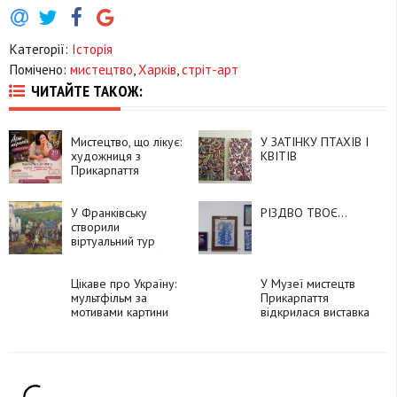
Категорії:
Історія
Помічено:
мистецтво
,
Харків
,
стріт-арт
ЧИТАЙТЕ ТАКОЖ:
Мистецтво, що лікує:
У ЗАТІНКУ ПТАХІВ І
художниця з
КВІТІВ
Прикарпаття
запускає серію
безкоштовних
онлайн-зустрічей
У Франківську
РІЗДВО ТВОЄ…
створили
віртуальний тур
галереєю Михайла
Фіголя
Цікаве про Україну:
У Музеї мистецтв
мультфільм за
Прикарпаття
мотивами картини
відкрилася виставка
живопису Тетяни
Мурафи