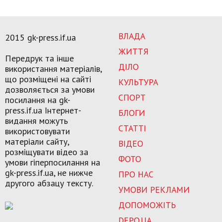
ВЛАДА
2015 gk-press.if.ua
ЖИТТЯ
Передрук та інше
ДІЛО
використання матеріалів,
що розміщені на сайті
КУЛЬТУРА
дозволяється за умови
СПОРТ
посилання на gk-
press.if.ua Інтернет-
БЛОГИ
видання можуть
СТАТТІ
використовувати
матеріали сайту,
ВІДЕО
розміщувати відео за
ФОТО
умови гіперпосилання на
gk-press.if.ua, не нижче
ПРО НАС
другого абзацу тексту.
УМОВИ РЕКЛАМИ
ДОПОМОЖІТЬ
DEPO.UA