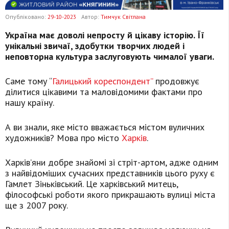
Опубліковано:
29-10-2023
Автор:
Тимчук Світлана
Україна має доволі непросту й цікаву історію. Її
унікальні звичаї, здобутки творчих людей і
неповторна культура заслуговують чималої уваги.
Саме тому “
Галицький кореспондент”
продовжує
ділитися цікавими та маловідомими фактами про
нашу країну.
А ви знали, яке місто вважається містом вуличних
художників? Мова про місто
Харків
.
Харків’яни добре знайомі зі стріт-артом, адже одним
з найвідоміших сучасних представників цього руху є
Гамлет Зіньківський. Це харківський митець,
філософські роботи якого прикрашають вулиці міста
ще з 2007 року.