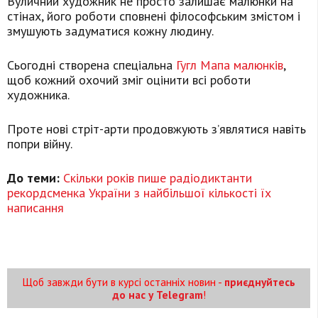
Вуличний художник не просто залишає малюнки на
стінах, його роботи сповнені філософським змістом і
змушують задуматися кожну людину.
Сьогодні створена спеціальна
Гугл Мапа малюнків
,
щоб кожний охочий зміг оцінити всі роботи
художника.
Проте нові стріт-арти продовжують з’являтися навіть
попри війну.
До теми:
Скільки років пише радіодиктанти
рекордсменка України з найбільшої кількості їх
написання
Щоб завжди бути в курсі останніх новин -
приєднуйтесь
до нас у Telegram
!