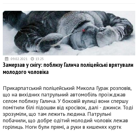
09.02.2021
13:25
Замерзав у снігу: поблизу Галича поліцейські врятували
молодого чоловіка
Прикарпатський поліцейський Микола Гурак розповів,
що на вихідних патрульний автомобіль проїжджав
селом поблизу Галича. У боковій вулиці вони спершу
помітили білі підошви від кросівок, далі - джинси. Тоді
зрозуміли, що там лежить людина. Патрульні
побачили, що добре одітий молодий чоловік лежав
горілиць. Ноги були прямі, а руки в кишенях куртк